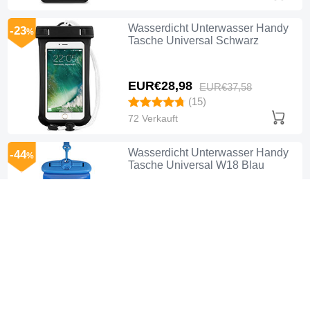
Wasserdicht Unterwasser Handy
-23
%
Tasche Universal Schwarz
EUR€28,
98
EUR€37,
58
(15)
72 Verkauft
Wasserdicht Unterwasser Handy
-44
%
Tasche Universal W18 Blau
EUR€24,
98
EUR€44,
98
(14)
86 Verkauft
Wasserdicht Unterwasser Handy
-43
%
Tasche Universal W17 Blau