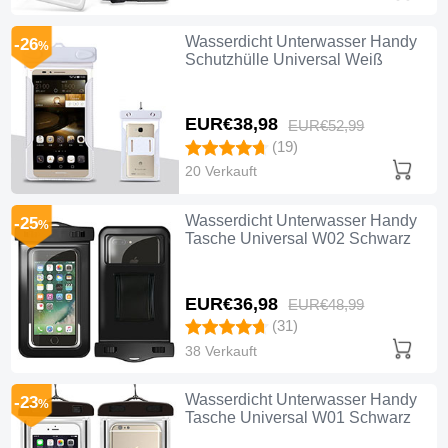
Wasserdicht Unterwasser Handy
-26
%
Schutzhülle Universal Weiß
EUR€38,
98
EUR€52,
99
(19)
20 Verkauft
Wasserdicht Unterwasser Handy
-25
%
Tasche Universal W02 Schwarz
EUR€36,
98
EUR€48,
99
(31)
38 Verkauft
Wasserdicht Unterwasser Handy
-23
%
Tasche Universal W01 Schwarz