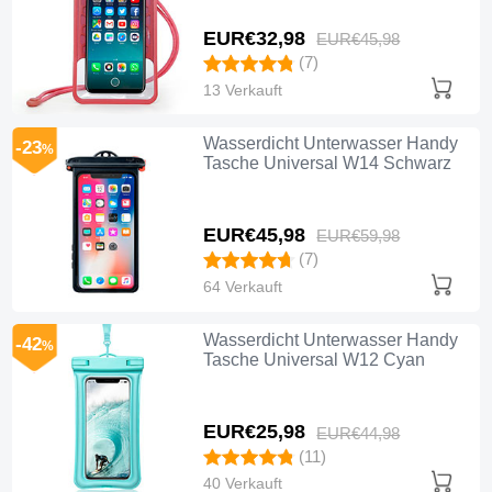
EUR€32,
98
EUR€45,
98
(7)
13 Verkauft
Wasserdicht Unterwasser Handy
-23
%
Tasche Universal W14 Schwarz
EUR€45,
98
EUR€59,
98
(7)
64 Verkauft
Wasserdicht Unterwasser Handy
-42
%
Tasche Universal W12 Cyan
EUR€25,
98
EUR€44,
98
(11)
40 Verkauft