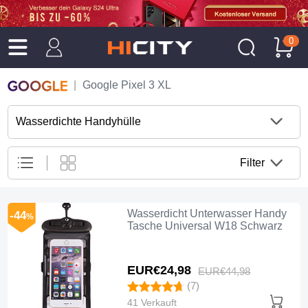
0
Google Pixel 3 XL
Wasserdichte Handyhülle
Filter
Wasserdicht Unterwasser Handy
-44
%
Tasche Universal W18 Schwarz
EUR€24,
98
EUR€44,
98
(7)
41 Verkauft