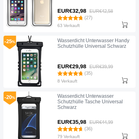
EUR€32,
98
EUR€42,
58
(27)
63 Verkauft
Wasserdicht Unterwasser Handy
-25
%
Schutzhülle Universal Schwarz
EUR€29,
98
EUR€39,
99
(35)
8 Verkauft
Wasserdicht Unterwasser
-20
%
Schutzhülle Tasche Universal
Schwarz
EUR€35,
98
EUR€44,
99
(36)
79 Verkauft