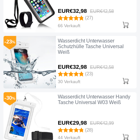
EUR€32,
98
EUR€42,
58
(27)
66 Verkauft
Wasserdicht Unterwasser
-23
%
Schutzhülle Tasche Universal
Weiß
EUR€32,
98
EUR€42,
58
(23)
30 Verkauft
Wasserdicht Unterwasser Handy
-30
%
Tasche Universal W03 Weiß
EUR€29,
98
EUR€42,
99
(28)
44 Verkauft