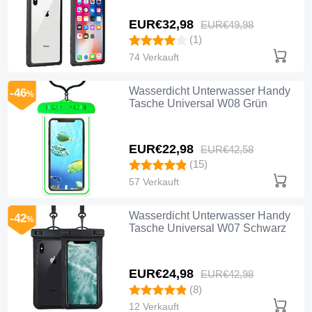
EUR€32,
98
EUR€49,
98
(1)
74 Verkauft
Wasserdicht Unterwasser Handy
-46
%
Tasche Universal W08 Grün
EUR€22,
98
EUR€42,
58
(15)
57 Verkauft
Wasserdicht Unterwasser Handy
-42
%
Tasche Universal W07 Schwarz
EUR€24,
98
EUR€42,
98
(8)
12 Verkauft