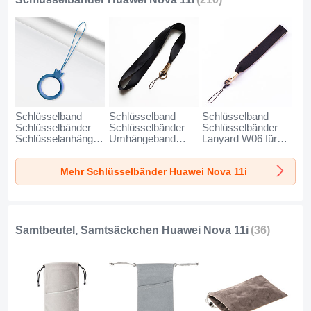
Schlüsselband
Schlüsselband
Schlüsselband
Schlüsselbänder
Schlüsselbänder
Schlüsselbänder
Schlüsselanhänger
Umhängeband
Lanyard W06 für
mit Fingerring R07
Lanyard N10 für
Huawei Nova 11i
für Huawei Nova
Huawei Nova 11i
Schwarz
Mehr Schlüsselbänder Huawei Nova 11i
11i Blau
Schwarz
Samtbeutel, Samtsäckchen Huawei Nova 11i
(36)