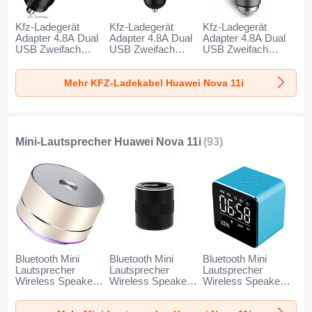
Kfz-Ladegerät
Kfz-Ladegerät
Kfz-Ladegerät
Adapter 4.8A Dual
Adapter 4.8A Dual
Adapter 4.8A Dual
USB Zweifach
USB Zweifach
USB Zweifach
Stecker Fast
Stecker Fast
Stecker Fast
Charge Universal
Charge Universal
Charge Universal
Mehr KFZ-Ladekabel Huawei Nova 11i
K10 für Huawei
K07 für Huawei
K08 für Huawei
Nova 11i Schwarz
Nova 11i Rot
Nova 11i Silber
Mini-Lautsprecher Huawei Nova 11i
(93)
Bluetooth Mini
Bluetooth Mini
Bluetooth Mini
Lautsprecher
Lautsprecher
Lautsprecher
Wireless Speaker
Wireless Speaker
Wireless Speaker
Boxen K01 für
Boxen K09 für
Boxen K08 für
Huawei Nova 11i
Huawei Nova 11i
Huawei Nova 11i