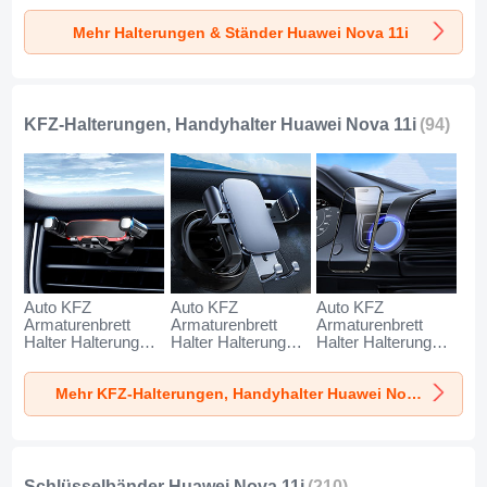
Huawei Nova 11i
Huawei Nova 11i
Huawei Nova 11i
Mehr Halterungen & Ständer Huawei Nova 11i
Silber
Weiß
Schwarz
KFZ-Halterungen, Handyhalter Huawei Nova 11i
(94)
Auto KFZ
Auto KFZ
Auto KFZ
Armaturenbrett
Armaturenbrett
Armaturenbrett
Halter Halterung
Halter Halterung
Halter Halterung
Universal
Universal
Universal
AutoHalter
AutoHalter
AutoHalter
Mehr KFZ-Halterungen, Handyhalter Huawei Nova 11i
Halterungung
Halterungung
Halterungung
Handy BS6 für
Handy BS3 für
Magnet Handy BS1
Huawei Nova 11i
Huawei Nova 11i
für Huawei Nova
Schwarz
Schwarz
11i Schwarz
Schlüsselbänder Huawei Nova 11i
(210)