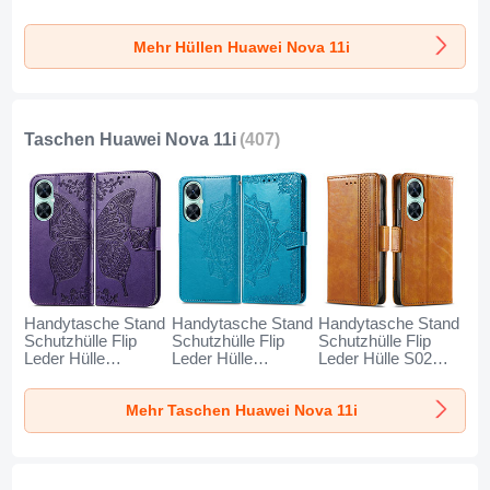
Durchsichtig
Schutzhülle 360
Tasche Flexible mit
Transparent für
Grad Ganzkörper
Magnetisch für
Mehr Hüllen Huawei Nova 11i
Huawei Nova 11i
Tasche für Huawei
Huawei Nova 11i
Klar
Nova 11i Blau
Rot
Taschen Huawei Nova 11i
(407)
Handytasche Stand
Handytasche Stand
Handytasche Stand
Schutzhülle Flip
Schutzhülle Flip
Schutzhülle Flip
Leder Hülle
Leder Hülle
Leder Hülle S02D
Schmetterling für
Modisch Muster für
für Huawei Nova
Huawei Nova 11i
Huawei Nova 11i
11i Hellbraun
Mehr Taschen Huawei Nova 11i
Violett
Blau