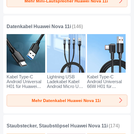
Mehr Mini-Lautsprecher Huawei Nova 11i
Gold
Schwarz
Blau
Datenkabel Huawei Nova 11i
(146)
Kabel Type-C
Lightning USB
Kabel Type-C
Android Universal
Ladekabel Kabel
Android Universal
H01 für Huawei
Android Micro USB
66W H01 für
Nova 11i
Type-C 100W H01
Huawei Nova 11i
Dunkelgrau
für Huawei Nova
Schwarz
Mehr Datenkabel Huawei Nova 11i
11i Schwarz
Staubstecker, Staubstöpsel Huawei Nova 11i
(174)