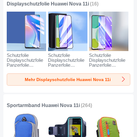
Displayschutzfolie Huawei Nova 11i
(16)
Schutzfolie
Schutzfolie
Schutzfolie
Displayschutzfolie
Displayschutzfolie
Displayschutzfolie
Panzerfolie
Panzerfolie
Panzerfolie
Gehärtetes Glas
Gehärtetes Glas
Gehärtetes Glas
Glasfolie Skins
Glasfolie Anti Blue
Glasfolie Anti Blue
Mehr Displayschutzfolie Huawei Nova 11i
zum Aufkleben
Ray Skins zum
Ray Skins zum
Panzerglas für
Aufkleben
Aufkleben
Huawei Nova 11i
Panzerglas B02 für
Panzerglas B01 für
Klar
Huawei Nova 11i
Huawei Nova 11i
Klar
Klar
Sportarmband Huawei Nova 11i
(264)