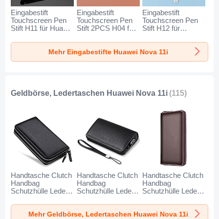
Eingabestift
Eingabestift
Eingabestift
Touchscreen Pen
Touchscreen Pen
Touchscreen Pen
Stift H11 für Huawei
Stift 2PCS H04 für
Stift H12 für
Nova 11i Schwarz
Huawei Nova 11i
Huawei Nova 11i
Rot
Blau
Mehr Eingabestifte Huawei Nova 11i
Geldbörse, Ledertaschen Huawei Nova 11i
(115)
Handtasche Clutch
Handtasche Clutch
Handtasche Clutch
Handbag
Handbag
Handbag
Schutzhülle Leder
Schutzhülle Leder
Schutzhülle Leder
Universal N01 für
Universal K19 für
Universal K18 für
Huawei Nova 11i
Huawei Nova 11i
Huawei Nova 11i
Mehr Geldbörse, Ledertaschen Huawei Nova 11i
Schwarz
Schwarz
Braun