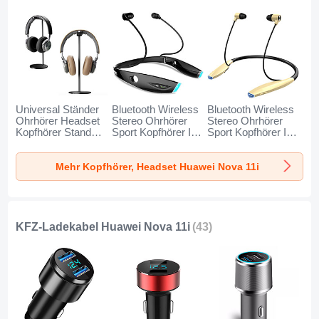
Universal Ständer
Bluetooth Wireless
Bluetooth Wireless
Ohrhörer Headset
Stereo Ohrhörer
Stereo Ohrhörer
Kopfhörer Stand
Sport Kopfhörer In
Sport Kopfhörer In
H01 für Huawei
Ear Headset H52
Ear Headset H51
Nova 11i Schwarz
für Huawei Nova
für Huawei Nova
Mehr Kopfhörer, Headset Huawei Nova 11i
11i Schwarz
11i Gold
KFZ-Ladekabel Huawei Nova 11i
(43)