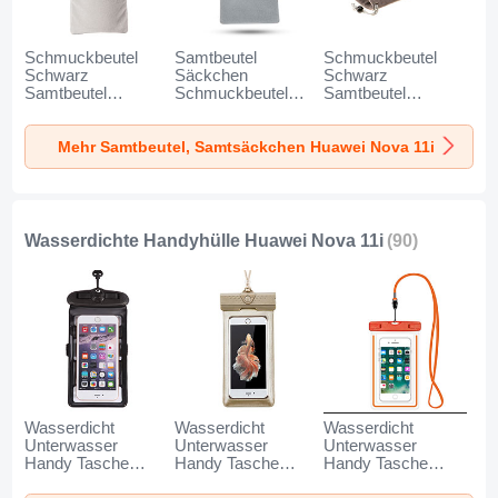
Schmuckbeutel
Samtbeutel
Schmuckbeutel
Schwarz
Säckchen
Schwarz
Samtbeutel
Schmuckbeutel
Samtbeutel
Geschenktasche
Schwarz Universal
Geschenktasche
Universal K02 für
für Huawei Nova
Universal S05 für
Mehr Samtbeutel, Samtsäckchen Huawei Nova 11i
Huawei Nova 11i
11i Grau
Huawei Nova 11i
Grau
Braun
Wasserdichte Handyhülle Huawei Nova 11i
(90)
Wasserdicht
Wasserdicht
Wasserdicht
Unterwasser
Unterwasser
Unterwasser
Handy Tasche
Handy Tasche
Handy Tasche
Universal W18 für
Universal W17 für
Universal W16 für