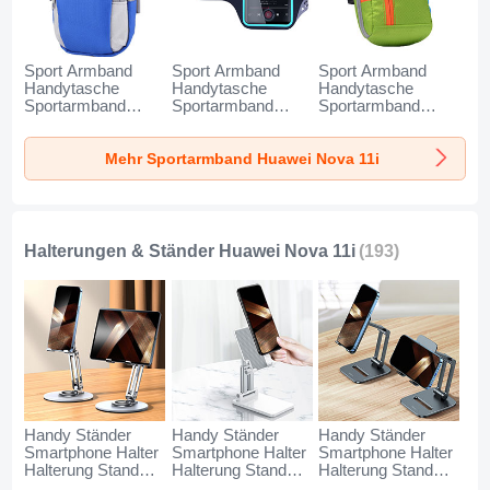
Sport Armband
Sport Armband
Sport Armband
Handytasche
Handytasche
Handytasche
Sportarmband
Sportarmband
Sportarmband
Laufen Joggen
Laufen Joggen
Laufen Joggen
Universal A11 für
Universal G03 für
Universal A10 für
Mehr Sportarmband Huawei Nova 11i
Huawei Nova 11i
Huawei Nova 11i
Huawei Nova 11i
Blau
Schwarz
Grün
Halterungen & Ständer Huawei Nova 11i
(193)
Handy Ständer
Handy Ständer
Handy Ständer
Smartphone Halter
Smartphone Halter
Smartphone Halter
Halterung Stand
Halterung Stand
Halterung Stand
Universal N27 für
Universal N26 für
Universal N25 für