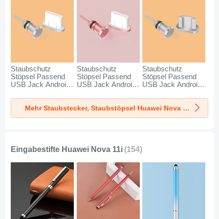
Staubschutz
Staubschutz
Staubschutz
Stöpsel Passend
Stöpsel Passend
Stöpsel Passend
USB Jack Android
USB Jack Android
USB Jack Android
Type-C Universal
Type-C Universal
Universal C02 für
für Huawei Nova
für Huawei Nova
Huawei Nova 11i
Mehr Staubstecker, Staubstöpsel Huawei Nova 11i
11i Silber
11i Rosegold
Silber
Eingabestifte Huawei Nova 11i
(154)