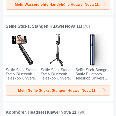
Huawei Nova 11i
Huawei Nova 11i
Huawei Nova 11i
Mehr Wasserdichte Handyhülle Huawei Nova 11i
Schwarz
Gold
Orange
Selfie Sticks, Stangen Huawei Nova 11i
(78)
Selfie Stick Stange
Selfie Stick Stange
Selfie Stick Stange
Stativ Bluetooth
Stativ Bluetooth
Stativ Bluetooth
Teleskop Universal
Teleskop Universal
Teleskop Universal
T34 für Huawei
T32 für Huawei
T31 für Huawei
Nova 11i Gold und
Nova 11i Schwarz
Nova 11i Blau
Mehr Selfie Sticks, Stangen Huawei Nova 11i
Schwarz
Kopfhörer, Headset Huawei Nova 11i
(90)