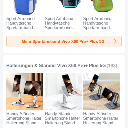
Sport Armband
Sport Armband
Sport Armband
Handytasche
Handytasche
Handytasche
Sportarmband
Sportarmband
Sportarmband
Laufen Joggen
Laufen Joggen
Laufen Joggen
Universal A11 für
Universal G03 für
Universal A10 für
Mehr Sportarmband Vivo X60 Pro+ Plus 5G
Vivo X60 Pro+ Plus
Vivo X60 Pro+ Plus
Vivo X60 Pro+ Plus
5G Blau
5G Schwarz
5G Grün
Halterungen & Ständer Vivo X60 Pro+ Plus 5G
(193)
Handy Ständer
Handy Ständer
Handy Ständer
Smartphone Halter
Smartphone Halter
Smartphone Halter
Halterung Stand
Halterung Stand
Halterung Stand
Universal N27 für
Universal N26 für
Universal N25 für