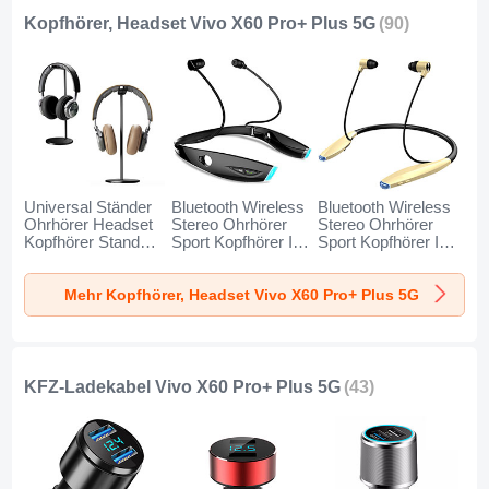
Kopfhörer, Headset Vivo X60 Pro+ Plus 5G
(90)
Universal Ständer
Bluetooth Wireless
Bluetooth Wireless
Ohrhörer Headset
Stereo Ohrhörer
Stereo Ohrhörer
Kopfhörer Stand
Sport Kopfhörer In
Sport Kopfhörer In
H01 für Vivo X60
Ear Headset H52
Ear Headset H51
Pro+ Plus 5G
für Vivo X60 Pro+
für Vivo X60 Pro+
Mehr Kopfhörer, Headset Vivo X60 Pro+ Plus 5G
Schwarz
Plus 5G Schwarz
Plus 5G Gold
KFZ-Ladekabel Vivo X60 Pro+ Plus 5G
(43)