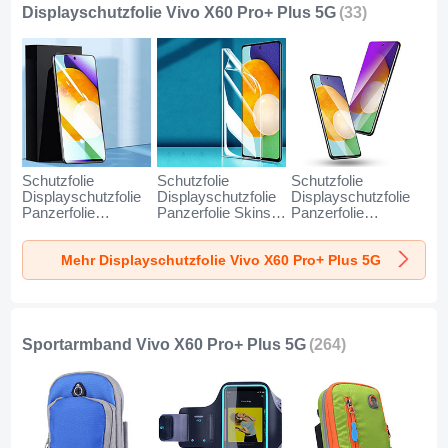
Displayschutzfolie Vivo X60 Pro+ Plus 5G
(33)
Schutzfolie
Schutzfolie
Schutzfolie
Displayschutzfolie
Displayschutzfolie
Displayschutzfolie
Panzerfolie
Panzerfolie Skins
Panzerfolie
Gehärtetes Glas
zum Aufkleben Full
Gehärtetes Glas
Glasfolie Anti Blue
Coverage F02 für
Glasfolie Anti Blue
Mehr Displayschutzfolie Vivo X60 Pro+ Plus 5G
Ray Skins zum
Vivo X60 Pro+ Plus
Ray Skins zum
Aufkleben
5G Klar
Aufkleben
Panzerglas B06 für
Panzerglas B05 für
Vivo X60 Pro+ Plus
Vivo X60 Pro+ Plus
5G Klar
5G Klar
Sportarmband Vivo X60 Pro+ Plus 5G
(264)