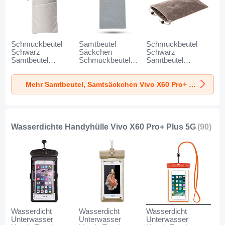
Schmuckbeutel
Samtbeutel
Schmuckbeutel
Schwarz
Säckchen
Schwarz
Samtbeutel
Schmuckbeutel
Samtbeutel
Geschenktasche
Schwarz Universal
Geschenktasche
Universal K02 für
für Vivo X60 Pro+
Universal S05 für
Mehr Samtbeutel, Samtsäckchen Vivo X60 Pro+ Plus 5G
Vivo X60 Pro+ Plus
Plus 5G Grau
Vivo X60 Pro+ Plus
5G Grau
5G Braun
Wasserdichte Handyhülle Vivo X60 Pro+ Plus 5G
(90)
Wasserdicht
Wasserdicht
Wasserdicht
Unterwasser
Unterwasser
Unterwasser