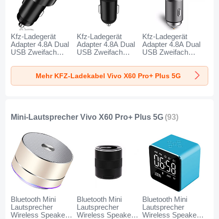
Kfz-Ladegerät
Kfz-Ladegerät
Kfz-Ladegerät
Adapter 4.8A Dual
Adapter 4.8A Dual
Adapter 4.8A Dual
USB Zweifach
USB Zweifach
USB Zweifach
Stecker Fast
Stecker Fast
Stecker Fast
Charge Universal
Charge Universal
Charge Universal
Mehr KFZ-Ladekabel Vivo X60 Pro+ Plus 5G
K10 für Vivo X60
K07 für Vivo X60
K08 für Vivo X60
Pro+ Plus 5G
Pro+ Plus 5G Rot
Pro+ Plus 5G
Schwarz
Silber
Mini-Lautsprecher Vivo X60 Pro+ Plus 5G
(93)
Bluetooth Mini
Bluetooth Mini
Bluetooth Mini
Lautsprecher
Lautsprecher
Lautsprecher
Wireless Speaker
Wireless Speaker
Wireless Speaker