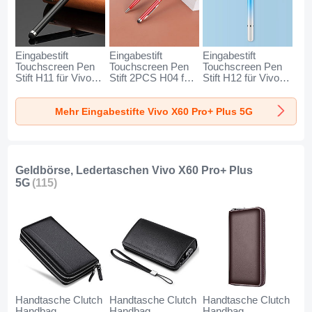
Eingabestift
Eingabestift
Eingabestift
Touchscreen Pen
Touchscreen Pen
Touchscreen Pen
Stift H11 für Vivo
Stift 2PCS H04 für
Stift H12 für Vivo
X60 Pro+ Plus 5G
Vivo X60 Pro+ Plus
X60 Pro+ Plus 5G
Schwarz
5G Rot
Blau
Mehr Eingabestifte Vivo X60 Pro+ Plus 5G
Geldbörse, Ledertaschen Vivo X60 Pro+ Plus
5G
(115)
Handtasche Clutch
Handtasche Clutch
Handtasche Clutch
Handbag
Handbag
Handbag