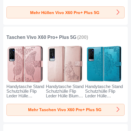
Vivo X60 Pro+ Plus
Tasche Flexible mit
für Vivo X60 Pro+
5G Schwarz
Magnetisch
Plus 5G Gelb
Mehr Hüllen Vivo X60 Pro+ Plus 5G
Fingerring Ständer
SD2 für Vivo X60
Pro+ Plus 5G Blau
und Schwarz
Taschen Vivo X60 Pro+ Plus 5G
(200)
Handytasche Stand
Handytasche Stand
Handytasche Stand
Schutzhülle Flip
Schutzhülle Flip
Schutzhülle Flip
Leder Hülle
Leder Hülle Blumen
Leder Hülle
Schmetterling für
für Vivo X60 Pro+
Modisch Muster für
Vivo X60 Pro+ Plus
Plus 5G Rosa
Vivo X60 Pro+ Plus
Mehr Taschen Vivo X60 Pro+ Plus 5G
5G Rosa
5G Blau