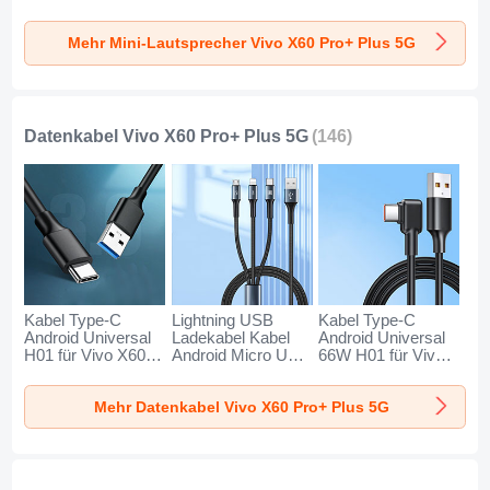
Boxen K01 für Vivo
Boxen K09 für Vivo
Boxen K08 für Vivo
X60 Pro+ Plus 5G
X60 Pro+ Plus 5G
X60 Pro+ Plus 5G
Mehr Mini-Lautsprecher Vivo X60 Pro+ Plus 5G
Gold
Schwarz
Blau
Datenkabel Vivo X60 Pro+ Plus 5G
(146)
Kabel Type-C
Lightning USB
Kabel Type-C
Android Universal
Ladekabel Kabel
Android Universal
H01 für Vivo X60
Android Micro USB
66W H01 für Vivo
Pro+ Plus 5G
Type-C 100W H01
X60 Pro+ Plus 5G
Dunkelgrau
für Vivo X60 Pro+
Schwarz
Mehr Datenkabel Vivo X60 Pro+ Plus 5G
Plus 5G Schwarz