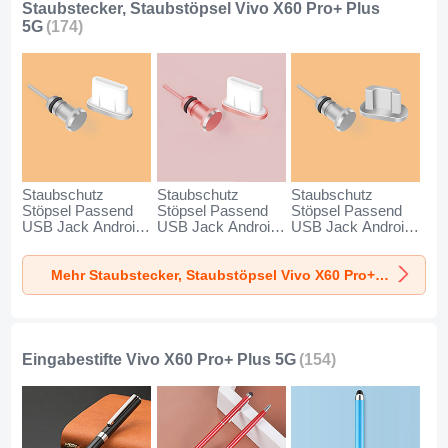
Staubstecker, Staubstöpsel Vivo X60 Pro+ Plus
5G
(174)
Staubschutz
Staubschutz
Staubschutz
Stöpsel Passend
Stöpsel Passend
Stöpsel Passend
USB Jack Android
USB Jack Android
USB Jack Android
Type-C Universal
Type-C Universal
Universal C02 für
für Vivo X60 Pro+
für Vivo X60 Pro+
Vivo X60 Pro+ Plus
Mehr Staubstecker, Staubstöpsel Vivo X60 Pro+ Plus 5G
Plus 5G Silber
Plus 5G Rosegold
5G Silber
Eingabestifte Vivo X60 Pro+ Plus 5G
(154)