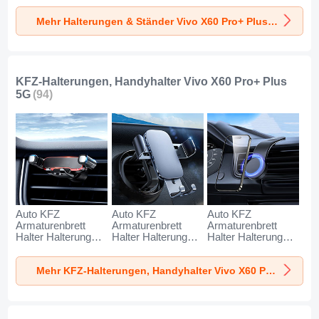
Vivo X60 Pro+ Plus
Vivo X60 Pro+ Plus
Vivo X60 Pro+ Plus
Mehr Halterungen & Ständer Vivo X60 Pro+ Plus 5G
5G Silber
5G Weiß
5G Schwarz
KFZ-Halterungen, Handyhalter Vivo X60 Pro+ Plus
5G
(94)
Auto KFZ
Auto KFZ
Auto KFZ
Armaturenbrett
Armaturenbrett
Armaturenbrett
Halter Halterung
Halter Halterung
Halter Halterung
Universal
Universal
Universal
AutoHalter
AutoHalter
AutoHalter
Mehr KFZ-Halterungen, Handyhalter Vivo X60 Pro+ Plus 5G
Halterungung
Halterungung
Halterungung
Handy BS6 für Vivo
Handy BS3 für Vivo
Magnet Handy BS1
X60 Pro+ Plus 5G
X60 Pro+ Plus 5G
für Vivo X60 Pro+
Schwarz
Schwarz
Plus 5G Schwarz