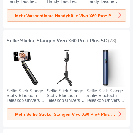
Handy Tasche
Handy Tasche
Handy Tasche
Universal W18 für
Universal W17 für
Universal W16 für
Vivo X60 Pro+ Plus
Vivo X60 Pro+ Plus
Vivo X60 Pro+ Plus
Mehr Wasserdichte Handyhülle Vivo X60 Pro+ Plus 5G
5G Schwarz
5G Gold
5G Orange
Selfie Sticks, Stangen Vivo X60 Pro+ Plus 5G
(78)
Selfie Stick Stange
Selfie Stick Stange
Selfie Stick Stange
Stativ Bluetooth
Stativ Bluetooth
Stativ Bluetooth
Teleskop Universal
Teleskop Universal
Teleskop Universal
T34 für Vivo X60
T32 für Vivo X60
T31 für Vivo X60
Pro+ Plus 5G Gold
Pro+ Plus 5G
Pro+ Plus 5G Blau
Mehr Selfie Sticks, Stangen Vivo X60 Pro+ Plus 5G
und Schwarz
Schwarz