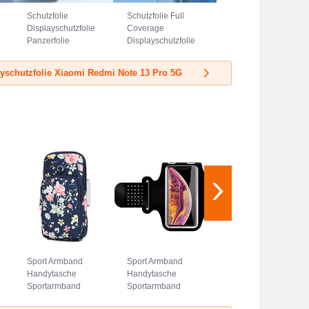
Schutzfolie
Schutzfolie Full
Displayschutzfolie
Coverage
Panzerfolie
Displayschutzfolie
Gehärtetes Glas
Panzerfolie
Glasfolie Privacy
Gehärtetes Glas
yschutzfolie Xiaomi Redmi Note 13 Pro 5G
Skins zum
Glasfolie Skins
Aufkleben
zum Aufkleben
Panzerglas S03 für
Panzerglas F02 für
Xiaomi Redmi
Xiaomi Redmi
Note 13 Pro 5G
Note 13 Pro 5G
Klar
Schwarz
Sport Armband
Sport Armband
Handytasche
Handytasche
Sportarmband
Sportarmband
Laufen Joggen
Laufen Joggen