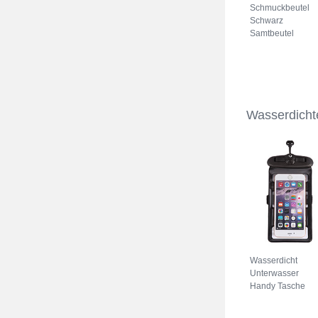
Schmuckbeutel
Schwarz
Samtbeutel
Geschenktasche
Universal K02
Grau
Wasserdicht
Wasserdicht
Unterwasser
Handy Tasche
Universal W18
Schwarz