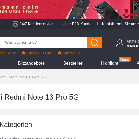
24/7 Kundenservice
Über B2B-Kunden
Kontaktieren Sie uns
Anmel
Mein K
one 14 Pro
Galaxy S23 Ultra
Galaxy S23
o
iPhone 13 Pro
Reno7 Pro
Galaxy S22
Blitzangebote
Bestseller
Highlight
A
hone 12 Pro Max
Mi 11
aomi Redmi Note 13 Pro 5G
i Redmi Note 13 Pro 5G
 Kategorien