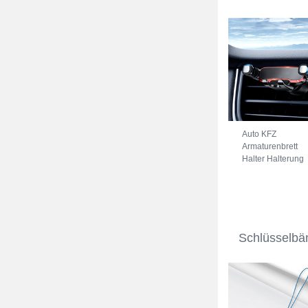
Auto KFZ
Armaturenbrett
Halter Halterung
Universal
AutoHalter
Halterungung
Handy BS6
Schwarz
Schlüsselbä