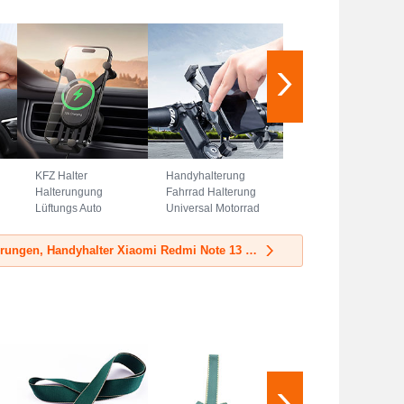
KFZ Halter
Handyhalterung
Halterungung
Fahrrad Halterung
Lüftungs Auto
Universal Motorrad
Handy Halter
HandyHalter
Halterung Magsafe
Lenker
Mehr KFZ-Halterungen, Handyhalter Xiaomi Redmi Note 13 Pro 5G
Magnet Universal
Smartphone Bike
BS3 Schwarz
H02 Schwarz