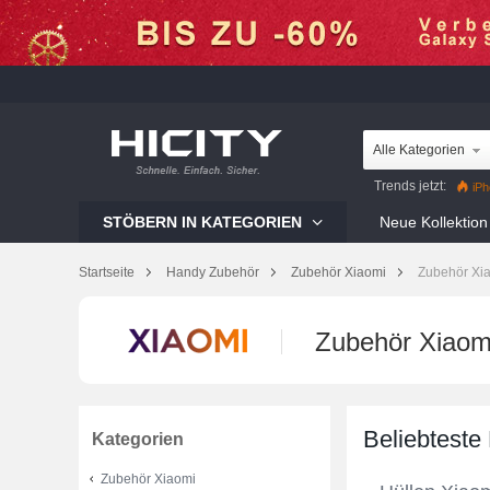
Alle Kategorien
Trends jetzt:
iPh
Mi 12 Pro
Reno8 Pr
STÖBERN IN KATEGORIEN
Neue Kollektion
Galaxy S22 Ultra
iP
Startseite
Handy Zubehör
Zubehör Xiaomi
Zubehör Xi
Zubehör Xiaom
Beliebteste
Kategorien
Zubehör Xiaomi