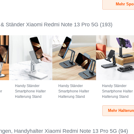
au
Universal G03
Universal A10
Universal A09
Mehr Spo
Schwarz
Grün
Schwarz
 & Ständer Xiaomi Redmi Note 13 Pro 5G
(193)
Handy Ständer
Handy Ständer
Handy Ständer
er
Smartphone Halter
Smartphone Halter
Smartphone Halter
Halterung Stand
Halterung Stand
Halterung Stand
Universal N26
Universal N25
Universal N24
Weiß
Schwarz
Schwarz
Mehr Halteru
ngen, Handyhalter Xiaomi Redmi Note 13 Pro 5G
(94)