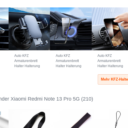
Auto KFZ
Auto KFZ
Auto KFZ
Armaturenbrett
Armaturenbrett
Armaturenbrett
Halter Halterung
Halter Halterung
Halter Halterung
Universal
Universal
Universal
AutoHalter
AutoHalter
AutoHalter
Halterungung
Halterungung
Halterungung
Handy BS3
Magnet Handy
Handy B02S
Schwarz
BS1 Schwarz
Schwarz
nder Xiaomi Redmi Note 13 Pro 5G
(210)