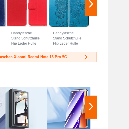
Handytasche
Handytasche
Stand Schutzhülle
Stand Schutzhülle
Flip Leder Hülle
Flip Leder Hülle
M08L für Xiaomi
Schmetterling für
Redmi Note 13 Pro
Xiaomi Redmi
aschen Xiaomi Redmi Note 13 Pro 5G
5G Rot
Note 13 Pro 5G
Blau