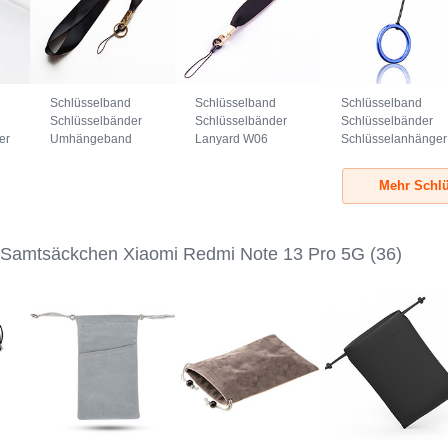
Schlüsselband
Schlüsselband
Schlüsselband
Schlüsselbänder
Schlüsselbänder
Schlüsselbänder
er
Umhängeband
Lanyard W06
Schlüsselanhänger
7
Lanyard N10
Schwarz
mit Fingerring R02
Schwarz
Blau
Mehr Schlü
 Samtsäckchen Xiaomi Redmi Note 13 Pro 5G
(36)