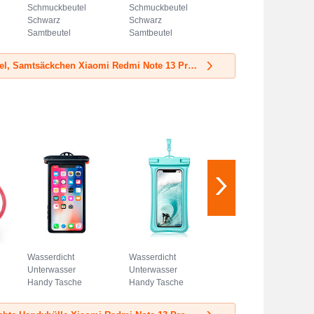
Schmuckbeutel
Schmuckbeutel
Schwarz
Schwarz
Samtbeutel
Samtbeutel
Geschenktasche
Geschenktasche
Universal S03 Blau
Universal S02
Mehr Samtbeutel, Samtsäckchen Xiaomi Redmi Note 13 Pro 5G
Hellblau
Wasserdicht
Wasserdicht
Unterwasser
Unterwasser
Handy Tasche
Handy Tasche
Universal W14
Universal W12
Schwarz
Cyan