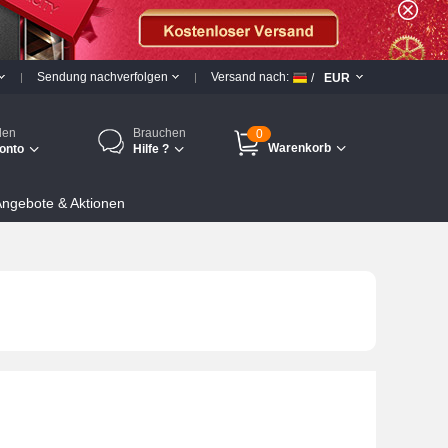
Sendung nachverfolgen
Versand nach:
/
EUR
den
Brauchen
0
Warenkorb
onto
Hilfe ?
ngebote & Aktionen