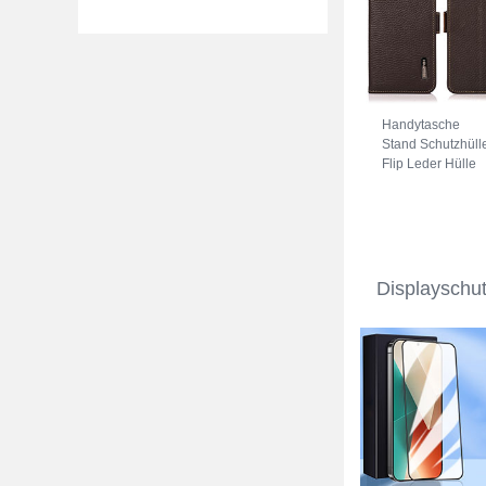
Handytasche
Stand Schutzhüll
Flip Leder Hülle
B03H für Xiaomi
Redmi Note 13 P
5G Braun
Displayschu