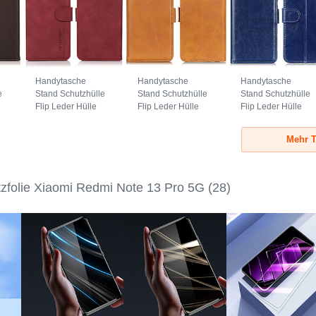
Handytasche
Handytasche
Handytasche
e
Stand Schutzhülle
Stand Schutzhülle
Stand Schutzhülle
Flip Leder Hülle
Flip Leder Hülle
Flip Leder Hülle
D08Y für Xiaomi
M15L für Xiaomi
M07L für Xiaomi
ro
Redmi Note 13 Pro
Redmi Note 13 Pro
Redmi Note 13 Pro
Mehr T
5G Rot
5G Hellbraun
5G Blau
tzfolie Xiaomi Redmi Note 13 Pro 5G
(28)