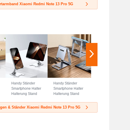
Universal A08 Blau
Universal G01
rtarmband Xiaomi Redmi Note 13 Pro 5G
Schwarz
Handy Ständer
Handy Ständer
Smartphone Halter
Smartphone Halter
Halterung Stand
Halterung Stand
Universal N23
Universal N22
Silber
Silber
ngen & Ständer Xiaomi Redmi Note 13 Pro 5G