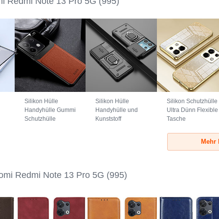
mi Redmi Note 13 Pro 5G
(995)
Silikon Hülle
Silikon Hülle
Silikon Schutzhülle
Handyhülle Gummi
Handyhülle und
Ultra Dünn Flexible
Schutzhülle
Kunststoff
Tasche
Flexible Leder
Schutzhülle
Durchsichtig
Tasche FL1 für
Hartschalen
Transparent SY2
Mehr 
Xiaomi Redmi
Tasche mit
für Xiaomi Redmi
Note 13 Pro 5G
Magnetisch
Note 13 Pro 5G
Braun
Fingerring Ständer
Gold
K2C für Xiaomi
omi Redmi Note 13 Pro 5G
(995)
Redmi Note 13 Pro
5G Schwarz