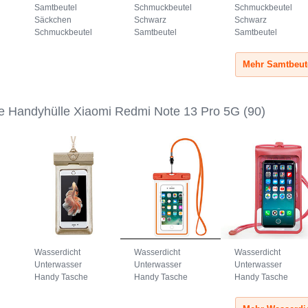
Samtbeutel
Schmuckbeutel
Schmuckbeutel
Säckchen
Schwarz
Schwarz
Schmuckbeutel
Samtbeutel
Samtbeutel
Schwarz Universal
Geschenktasche
Geschenktasche
Grau
Universal S05
Universal S04
Braun
Schwarz
e Handyhülle Xiaomi Redmi Note 13 Pro 5G
(90)
Wasserdicht
Wasserdicht
Wasserdicht
Unterwasser
Unterwasser
Unterwasser
Handy Tasche
Handy Tasche
Handy Tasche
Universal W17
Universal W16
Universal W15 Rot
Gold
Orange