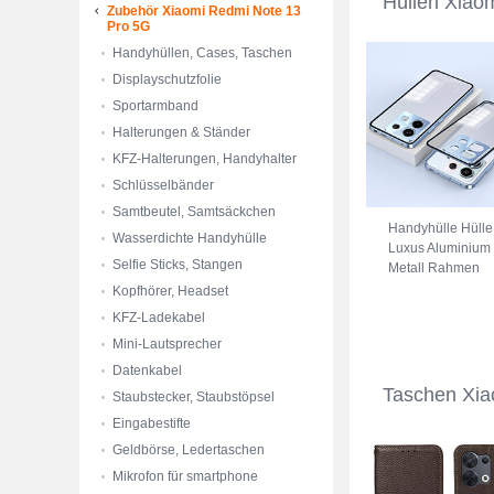
Hüllen Xiao
Zubehör Xiaomi Redmi Note 13
Pro 5G
Handyhüllen, Cases, Taschen
Displayschutzfolie
Sportarmband
Halterungen & Ständer
KFZ-Halterungen, Handyhalter
Schlüsselbänder
Samtbeutel, Samtsäckchen
Handyhülle Hülle
Wasserdichte Handyhülle
Luxus Aluminium
Selfie Sticks, Stangen
Metall Rahmen
Spiegel 360 Grad
Kopfhörer, Headset
Ganzkörper
KFZ-Ladekabel
Tasche P02 für
Mini-Lautsprecher
Xiaomi Redmi
Note 13 Pro 5G
Datenkabel
Blau
Taschen Xia
Staubstecker, Staubstöpsel
Eingabestifte
Geldbörse, Ledertaschen
Mikrofon für smartphone