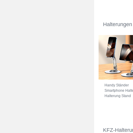
Universal A11 Bl
Halterungen
Handy Ständer
Smartphone Halt
Halterung Stand
Universal N27
Silber
KFZ-Halteru