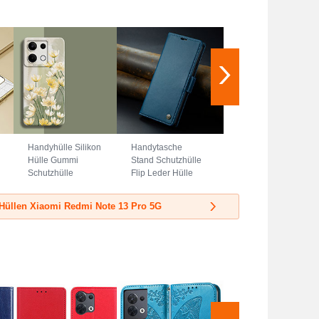
Handyhülle Silikon
Handytasche
Hülle Gummi
Stand Schutzhülle
Schutzhülle
Flip Leder Hülle
Flexible Blumen für
C04S für Xiaomi
Xiaomi Redmi
Redmi Note 13 Pro
Hüllen Xiaomi Redmi Note 13 Pro 5G
Note 13 Pro 5G
5G Blau
Grün