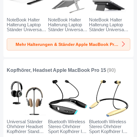
NoteBook Halter
NoteBook Halter
NoteBook Halter
Halterung Laptop
Halterung Laptop
Halterung Laptop
Ständer Universal
Ständer Universal
Ständer Universal
T12 für Apple
T12 für Apple
T11 für Apple
MacBook Pro 15
MacBook Pro 15
MacBook Pro 15
Mehr Halterungen & Ständer Apple MacBook Pro 15
zoll Schwarz
zoll Silber
zoll Schwarz
Kopfhörer, Headset Apple MacBook Pro 15
(90)
Universal Ständer
Bluetooth Wireless
Bluetooth Wireless
Ohrhörer Headset
Stereo Ohrhörer
Stereo Ohrhörer
Kopfhörer Stand
Sport Kopfhörer In
Sport Kopfhörer In
H01 für Apple
Ear Headset H52
Ear Headset H51