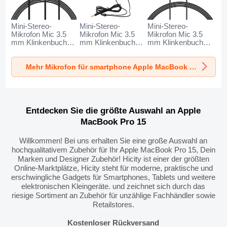
Mini-Stereo-
Mini-Stereo-
Mini-Stereo-
Mikrofon Mic 3.5
Mikrofon Mic 3.5
Mikrofon Mic 3.5
mm Klinkenbuchse
mm Klinkenbuchse
mm Klinkenbuchse
K06 für Apple
K05 für Apple
K08 für Apple
MacBook Pro 15
MacBook Pro 15
MacBook Pro 15
Mehr Mikrofon für smartphone Apple MacBook Pro 15
Schwarz
Schwarz
Schwarz
Entdecken Sie die größte Auswahl an Apple
MacBook Pro 15
Willkommen! Bei uns erhalten Sie eine große Auswahl an
hochqualitativem Zubehör für Ihr Apple MacBook Pro 15, Dein
Marken und Designer Zubehör! Hicity ist einer der größten
Online-Marktplätze, Hicity steht für moderne, praktische und
erschwingliche Gadgets für Smartphones, Tablets und weitere
elektronischen Kleingeräte. und zeichnet sich durch das
riesige Sortiment an Zubehör für unzählige Fachhändler sowie
Retailstores.
Kostenloser Rückversand