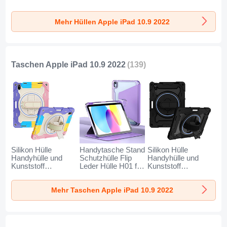
Durchsichtig
Schutzhülle
Handyhülle und
Transparent für
Flexible Tasche
Kunststoff
Mehr Hüllen Apple iPad 10.9 2022
Apple iPad 10.9
Durchsichtig
Waterproof
(2022) Klar
Transparent mit
Schutzhülle 360
Ständer für Apple
Grad Ganzkörper
iPad 10.9 (2022)
Tasche für Apple
Klar
iPad 10.9 (2022)
Schwarz
Taschen Apple iPad 10.9 2022
(139)
Silikon Hülle
Handytasche Stand
Silikon Hülle
Handyhülle und
Schutzhülle Flip
Handyhülle und
Kunststoff
Leder Hülle H01 für
Kunststoff
Schutzhülle
Apple iPad 10.9
Schutzhülle
Hartschalen
(2022) Violett
Hartschalen
Mehr Taschen Apple iPad 10.9 2022
Tasche mit Ständer
Tasche mit Ständer
L01 für Apple iPad
L02 für Apple iPad
10.9 (2022) Violett
10.9 (2022)
Schwarz