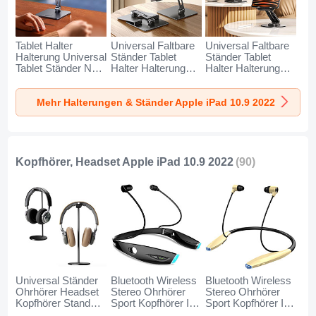
Tablet Halter
Universal Faltbare
Universal Faltbare
Halterung Universal
Ständer Tablet
Ständer Tablet
Tablet Ständer N03
Halter Halterung
Halter Halterung
für Apple iPad 10.9
Flexibel F05 für
Flexibel D16 für
(2022) Grau
Apple iPad 10.9
Apple iPad 10.9
Mehr Halterungen & Ständer Apple iPad 10.9 2022
(2022) Schwarz
(2022) Schwarz
Kopfhörer, Headset Apple iPad 10.9 2022
(90)
Universal Ständer
Bluetooth Wireless
Bluetooth Wireless
Ohrhörer Headset
Stereo Ohrhörer
Stereo Ohrhörer
Kopfhörer Stand
Sport Kopfhörer In
Sport Kopfhörer In
H01 für Apple iPad
Ear Headset H52
Ear Headset H51