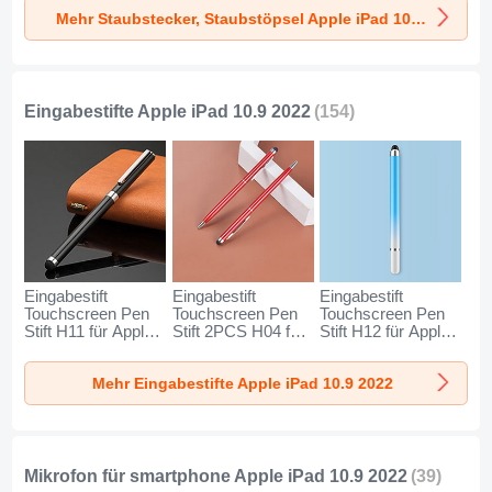
Universal D05 für
Universal D04 für
Universal D03 für
Mehr Staubstecker, Staubstöpsel Apple iPad 10.9 2022
Apple iPad 10.9
Apple iPad 10.9
Apple iPad 10.9
2022 Silber
2022 Silber
2022 Silber
Eingabestifte Apple iPad 10.9 2022
(154)
Eingabestift
Eingabestift
Eingabestift
Touchscreen Pen
Touchscreen Pen
Touchscreen Pen
Stift H11 für Apple
Stift 2PCS H04 für
Stift H12 für Apple
iPad 10.9 2022
Apple iPad 10.9
iPad 10.9 2022
Schwarz
2022 Rot
Blau
Mehr Eingabestifte Apple iPad 10.9 2022
Mikrofon für smartphone Apple iPad 10.9 2022
(39)