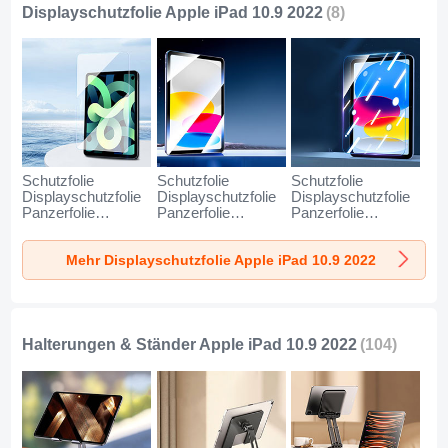
Displayschutzfolie Apple iPad 10.9 2022
(8)
Schutzfolie
Schutzfolie
Schutzfolie
Displayschutzfolie
Displayschutzfolie
Displayschutzfolie
Panzerfolie
Panzerfolie
Panzerfolie
Gehärtetes Glas
Gehärtetes Glas
Gehärtetes Glas
Glasfolie Skins
Glasfolie Skins
Glasfolie Skins
Mehr Displayschutzfolie Apple iPad 10.9 2022
zum Aufkleben
zum Aufkleben
zum Aufkleben
Panzerglas Z01 für
Panzerglas Z06 für
Panzerglas Z05 für
Apple iPad 10.9
Apple iPad 10.9
Apple iPad 10.9
(2022) Klar
(2022) Klar
(2022) Klar
Halterungen & Ständer Apple iPad 10.9 2022
(104)