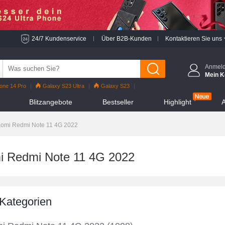
24/7 Kundenservice
Über B2B-Kunden
Kontaktieren Sie uns
Anmel
Mein K
one 14 Pro
Galaxy S23 Ultra
Galaxy S23
o
iPhone 13 Pro
Reno7 Pro
Galaxy S22
Blitzangebote
Bestseller
Highlight
A
hone 12 Pro Max
Mi 11
aomi Redmi Note 11 4G 2022
i Redmi Note 11 4G 2022
 Kategorien