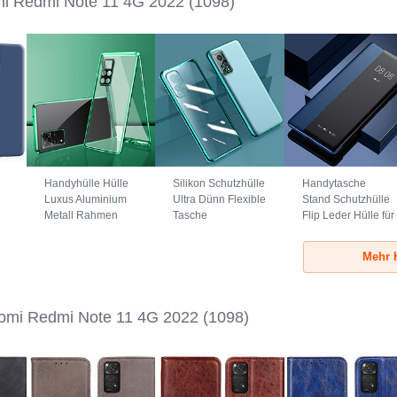
mi Redmi Note 11 4G 2022
(1098)
Handyhülle Hülle
Silikon Schutzhülle
Handytasche
Luxus Aluminium
Ultra Dünn Flexible
Stand Schutzhülle
Metall Rahmen
Tasche
Flip Leder Hülle für
Spiegel 360 Grad
Durchsichtig
Xiaomi Redmi
Ganzkörper
Transparent H02
Note 11 4G (2022)
Mehr 
Tasche für Xiaomi
für Xiaomi Redmi
Blau
Redmi Note 11 4G
Note 11 4G (2022)
)
(2022) Grün
Grün
omi Redmi Note 11 4G 2022
(1098)