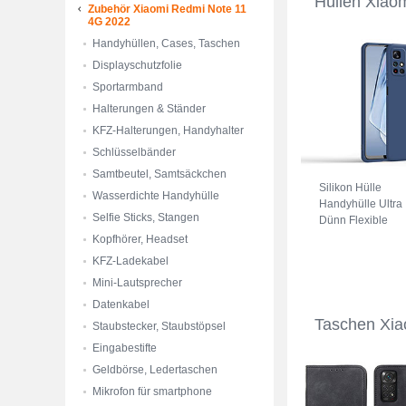
Hüllen Xiao
Zubehör Xiaomi Redmi Note 11
4G 2022
Handyhüllen, Cases, Taschen
Displayschutzfolie
Sportarmband
Halterungen & Ständer
KFZ-Halterungen, Handyhalter
Schlüsselbänder
Samtbeutel, Samtsäckchen
Silikon Hülle
Wasserdichte Handyhülle
Handyhülle Ultra
Selfie Sticks, Stangen
Dünn Flexible
Schutzhülle 360
Kopfhörer, Headset
Grad Ganzkörper
KFZ-Ladekabel
Tasche YK3 für
Mini-Lautsprecher
Xiaomi Redmi
Note 11 4G (2022
Datenkabel
Blau
Taschen Xia
Staubstecker, Staubstöpsel
Eingabestifte
Geldbörse, Ledertaschen
Mikrofon für smartphone