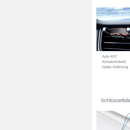
Auto KFZ
Armaturenbrett
Halter Halterung
Universal
AutoHalter
Halterungung
Handy BS6
Schwarz
Schlüsselbä