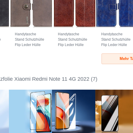
Handytasche
Handytasche
Handytasche
e
Stand Schutzhülle
Stand Schutzhülle
Stand Schutzhülle
Flip Leder Hülle
Flip Leder Hülle
Flip Leder Hülle
K02Z für Xiaomi
K01Z für Xiaomi
K04Z für Xiaomi
G
Redmi Note 11 4G
Redmi Note 11 4G
Redmi Note 11 4G
Mehr T
(2022) Grau
(2022) Braun
(2022) Blau
tzfolie Xiaomi Redmi Note 11 4G 2022
(7)