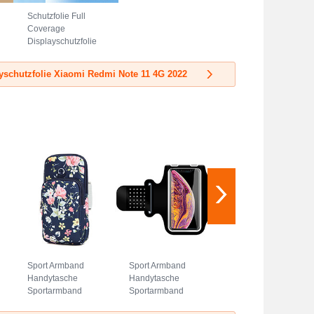
Schutzfolie Full
Coverage
Displayschutzfolie
Panzerfolie
Gehärtetes Glas
yschutzfolie Xiaomi Redmi Note 11 4G 2022
Glasfolie Skins
zum Aufkleben
Panzerglas für
Xiaomi Redmi
Note 11 4G (2022)
Schwarz
Sport Armband
Sport Armband
Handytasche
Handytasche
Sportarmband
Sportarmband
Laufen Joggen
Laufen Joggen