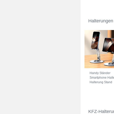
Universal A11 Bl
Halterungen
Handy Ständer
Smartphone Halt
Halterung Stand
Universal N27
Silber
KFZ-Halteru