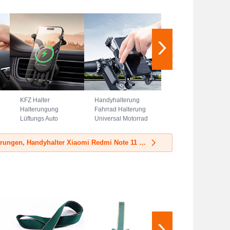
KFZ Halter
Handyhalterung
Halterungung
Fahrrad Halterung
Lüftungs Auto
Universal Motorrad
Handy Halter
HandyHalter
Halterung Magsafe
Lenker
Mehr KFZ-Halterungen, Handyhalter Xiaomi Redmi Note 11 4G 2022
Magnet Universal
Smartphone Bike
BS3 Schwarz
H02 Schwarz