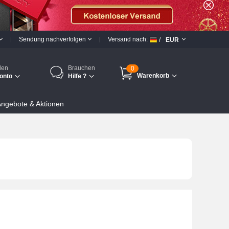
Sendung nachverfolgen
Versand nach:
/
EUR
den
Brauchen
0
Warenkorb
onto
Hilfe ?
ngebote & Aktionen