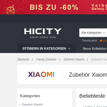
Alle Kategorien
Trends jetzt:
iPh
Mi 12 Pro
Reno8 Pr
STÖBERN IN KATEGORIEN
Neue Kollektion
Galaxy S22 Ultra
iP
Startseite
Handy Zubehör
Zubehör Xiaomi
Zubehör Xi
Zubehör Xiaom
Beliebteste
Kategorien
Zubehör Xiaomi