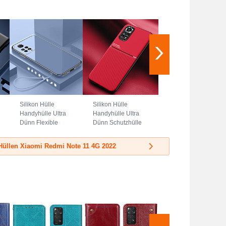
Silikon Hülle
Silikon Hülle
Handyhülle Ultra
Handyhülle Ultra
Dünn Flexible
Dünn Schutzhülle
Schutzhülle
Tasche Flexible mit
Tasche S01 für
Magnetisch für
Hüllen Xiaomi Redmi Note 11 4G 2022
Xiaomi Redmi
Xiaomi Redmi
Note 11 4G (2022)
Note 11 4G (2022)
Lavendel Grau
Rot