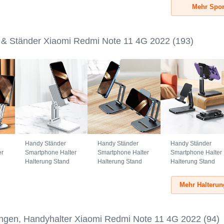
au
Universal G03
Universal A10
Universal A09
Mehr Spor
Schwarz
Grün
Schwarz
 & Ständer Xiaomi Redmi Note 11 4G 2022
(193)
Handy Ständer
Handy Ständer
Handy Ständer
er
Smartphone Halter
Smartphone Halter
Smartphone Halter
Halterung Stand
Halterung Stand
Halterung Stand
Universal N26
Universal N25
Universal N24
Weiß
Schwarz
Schwarz
Mehr Halterun
ngen, Handyhalter Xiaomi Redmi Note 11 4G 2022
(94)