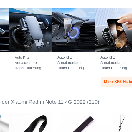
Auto KFZ
Auto KFZ
Auto KFZ
Armaturenbrett
Armaturenbrett
Armaturenbrett
Halter Halterung
Halter Halterung
Halter Halterung
Universal
Universal
Universal
AutoHalter
AutoHalter
AutoHalter
Halterungung
Halterungung
Halterungung
Handy BS3
Magnet Handy
Handy B02S
Schwarz
BS1 Schwarz
Schwarz
nder Xiaomi Redmi Note 11 4G 2022
(210)