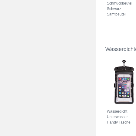
Schmuckbeutel
Schwarz
Samtbeutel
Geschenktasche
Universal K02
Grau
Wasserdicht
Wasserdicht
Unterwasser
Handy Tasche
Universal W18
Schwarz