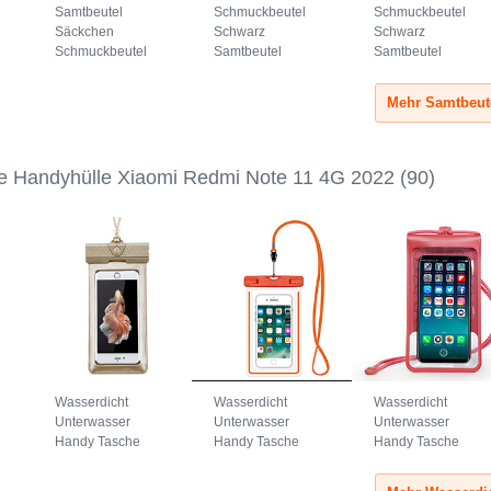
Samtbeutel
Schmuckbeutel
Schmuckbeutel
Säckchen
Schwarz
Schwarz
Schmuckbeutel
Samtbeutel
Samtbeutel
Schwarz Universal
Geschenktasche
Geschenktasche
Grau
Universal S05
Universal S04
Braun
Schwarz
e Handyhülle Xiaomi Redmi Note 11 4G 2022
(90)
Wasserdicht
Wasserdicht
Wasserdicht
Unterwasser
Unterwasser
Unterwasser
Handy Tasche
Handy Tasche
Handy Tasche
Universal W17
Universal W16
Universal W15 Rot
Gold
Orange