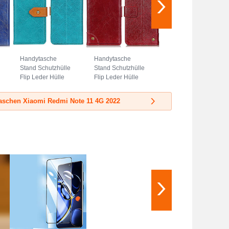
Handytasche
Handytasche
Stand Schutzhülle
Stand Schutzhülle
Flip Leder Hülle
Flip Leder Hülle
K05Z für Xiaomi
K06Z für Xiaomi
Redmi Note 11 4G
Redmi Note 11 4G
aschen Xiaomi Redmi Note 11 4G 2022
(2022) Grün
(2022) Rot