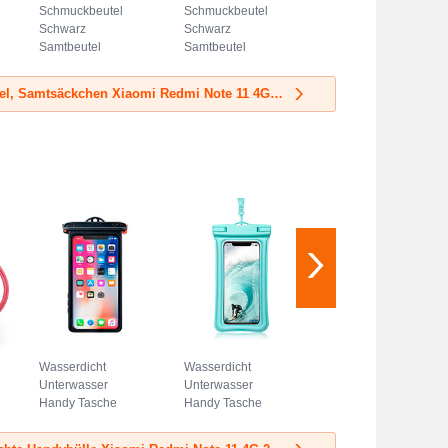
Schmuckbeutel
Schmuckbeutel
Schwarz
Schwarz
Samtbeutel
Samtbeutel
Geschenktasche
Geschenktasche
Universal S03 Blau
Universal S02
Mehr Samtbeutel, Samtsäckchen Xiaomi Redmi Note 11 4G 2022
Hellblau
Wasserdicht
Wasserdicht
Unterwasser
Unterwasser
Handy Tasche
Handy Tasche
Universal W14
Universal W12
Schwarz
Cyan