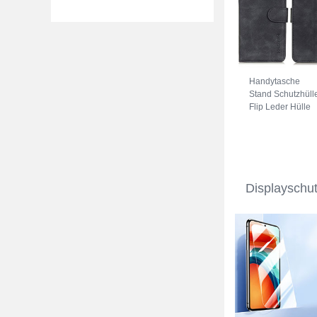
Handytasche
Stand Schutzhüll
Flip Leder Hülle
K03Z für Xiaomi
Redmi Note 11 4
(2022) Schwarz
Displayschu