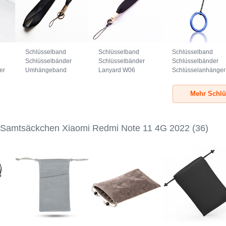
Schlüsselband
Schlüsselband
Schlüsselband
Schlüsselbänder
Schlüsselbänder
Schlüsselbänder
er
Umhängeband
Lanyard W06
Schlüsselanhänger
7
Lanyard N10
Schwarz
mit Fingerring R02
Schwarz
Blau
Mehr Schlü
 Samtsäckchen Xiaomi Redmi Note 11 4G 2022
(36)