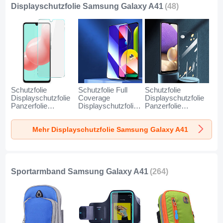
Schwarz
Displayschutzfolie Samsung Galaxy A41
(48)
Schutzfolie
Schutzfolie Full
Schutzfolie
Displayschutzfolie
Coverage
Displayschutzfolie
Panzerfolie
Displayschutzfolie
Panzerfolie
Gehärtetes Glas
Panzerfolie
Gehärtetes Glas
Glasfolie Skins
Gehärtetes Glas
Glasfolie Skins
Mehr Displayschutzfolie Samsung Galaxy A41
zum Aufkleben
Glasfolie Anti Blue
zum Aufkleben
Panzerglas für
Ray Skins zum
Panzerglas T18 für
Samsung Galaxy
Aufkleben
Samsung Galaxy
A41 Klar
Panzerglas F02 für
A41 Klar
Samsung Galaxy
A41 Schwarz
Sportarmband Samsung Galaxy A41
(264)