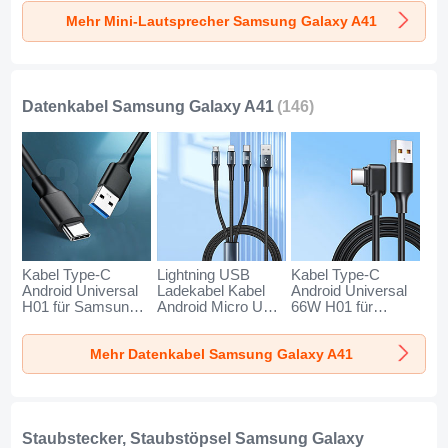
Samsung Galaxy
Samsung Galaxy
Samsung Galaxy
Mehr Mini-Lautsprecher Samsung Galaxy A41
A41 Gold
A41 Schwarz
A41 Blau
Datenkabel Samsung Galaxy A41
(146)
Kabel Type-C
Lightning USB
Kabel Type-C
Android Universal
Ladekabel Kabel
Android Universal
H01 für Samsung
Android Micro USB
66W H01 für
Galaxy A41
Type-C 100W H01
Samsung Galaxy
Dunkelgrau
für Samsung
A41 Schwarz
Mehr Datenkabel Samsung Galaxy A41
Galaxy A41
Schwarz
Staubstecker, Staubstöpsel Samsung Galaxy