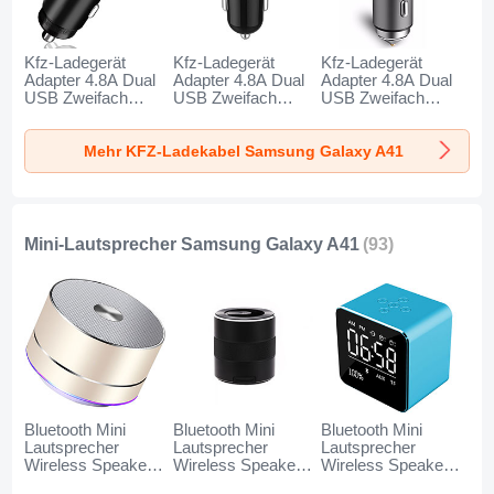
Kfz-Ladegerät
Kfz-Ladegerät
Kfz-Ladegerät
Adapter 4.8A Dual
Adapter 4.8A Dual
Adapter 4.8A Dual
USB Zweifach
USB Zweifach
USB Zweifach
Stecker Fast
Stecker Fast
Stecker Fast
Charge Universal
Charge Universal
Charge Universal
Mehr KFZ-Ladekabel Samsung Galaxy A41
K10 für Samsung
K07 für Samsung
K08 für Samsung
Galaxy A41
Galaxy A41 Rot
Galaxy A41 Silber
Schwarz
Mini-Lautsprecher Samsung Galaxy A41
(93)
Bluetooth Mini
Bluetooth Mini
Bluetooth Mini
Lautsprecher
Lautsprecher
Lautsprecher
Wireless Speaker
Wireless Speaker
Wireless Speaker
Boxen K01 für
Boxen K09 für
Boxen K08 für