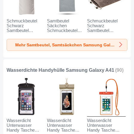
Schmuckbeutel
Samtbeutel
Schmuckbeutel
Schwarz
Säckchen
Schwarz
Samtbeutel
Schmuckbeutel
Samtbeutel
Geschenktasche
Schwarz Universal
Geschenktasche
Universal K02 für
für Samsung
Universal S05 für
Mehr Samtbeutel, Samtsäckchen Samsung Galaxy A41
Samsung Galaxy
Galaxy A41 Grau
Samsung Galaxy
A41 Grau
A41 Braun
Wasserdichte Handyhülle Samsung Galaxy A41
(90)
Wasserdicht
Wasserdicht
Wasserdicht
Unterwasser
Unterwasser
Unterwasser
Handy Tasche
Handy Tasche
Handy Tasche