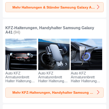
Samsung Galaxy
Samsung Galaxy
Samsung Galaxy
Mehr Halterungen & Ständer Samsung Galaxy A41
A41 Silber
A41 Weiß
A41 Schwarz
KFZ-Halterungen, Handyhalter Samsung Galaxy
A41
(94)
Auto KFZ
Auto KFZ
Auto KFZ
Armaturenbrett
Armaturenbrett
Armaturenbrett
Halter Halterung
Halter Halterung
Halter Halterung
Universal
Universal
Universal
AutoHalter
AutoHalter
AutoHalter
Mehr KFZ-Halterungen, Handyhalter Samsung Galaxy A41
Halterungung
Halterungung
Halterungung
Handy BS6 für
Handy BS3 für
Magnet Handy BS1
Samsung Galaxy
Samsung Galaxy
für Samsung
A41 Schwarz
A41 Schwarz
Galaxy A41
Schwarz