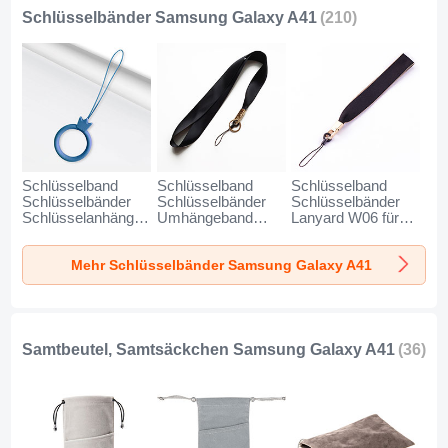
Schlüsselbänder Samsung Galaxy A41
(210)
Schlüsselband
Schlüsselband
Schlüsselband
Schlüsselbänder
Schlüsselbänder
Schlüsselbänder
Schlüsselanhänger
Umhängeband
Lanyard W06 für
mit Fingerring R07
Lanyard N10 für
Samsung Galaxy
für Samsung
Samsung Galaxy
A41 Schwarz
Mehr Schlüsselbänder Samsung Galaxy A41
Galaxy A41 Blau
A41 Schwarz
Samtbeutel, Samtsäckchen Samsung Galaxy A41
(36)