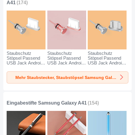
A41
(174)
Staubschutz
Staubschutz
Staubschutz
Stöpsel Passend
Stöpsel Passend
Stöpsel Passend
USB Jack Android
USB Jack Android
USB Jack Android
Type-C Universal
Type-C Universal
Universal C02 für
für Samsung
für Samsung
Samsung Galaxy
Mehr Staubstecker, Staubstöpsel Samsung Galaxy A41
Galaxy A41 Silber
Galaxy A41
A41 Silber
Rosegold
Eingabestifte Samsung Galaxy A41
(154)