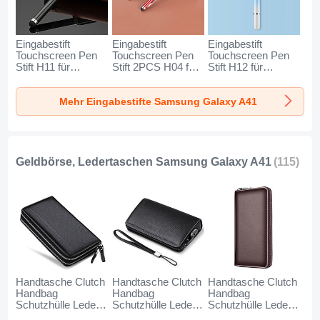
Eingabestift
Eingabestift
Eingabestift
Touchscreen Pen
Touchscreen Pen
Touchscreen Pen
Stift H11 für
Stift 2PCS H04 für
Stift H12 für
Samsung Galaxy
Samsung Galaxy
Samsung Galaxy
A41 Schwarz
A41 Rot
A41 Blau
Mehr Eingabestifte Samsung Galaxy A41
Geldbörse, Ledertaschen Samsung Galaxy A41
(115)
Handtasche Clutch
Handtasche Clutch
Handtasche Clutch
Handbag
Handbag
Handbag
Schutzhülle Leder
Schutzhülle Leder
Schutzhülle Leder
Universal N01 für
Universal K19 für
Universal K18 für