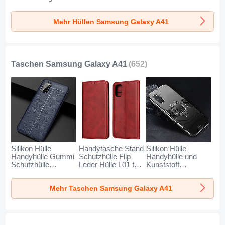
Transparent T02 für
Schutzhülle 360
Schutzhülle
Samsung Galaxy
Grad Ganzkörper
Hartschalen
Mehr Hüllen Samsung Galaxy A41
A41 Klar
Tasche S01 für
Tasche mit
Samsung Galaxy
Magnetisch
A41 Helles Lila
Fingerring Ständer
ZJ2 für Samsung
Galaxy A41 Grün
Taschen Samsung Galaxy A41
(652)
Silikon Hülle
Handytasche Stand
Silikon Hülle
Handyhülle Gummi
Schutzhülle Flip
Handyhülle und
Schutzhülle
Leder Hülle L01 für
Kunststoff
Flexible Leder
Samsung Galaxy
Schutzhülle
Tasche für
A41 Rot
Hartschalen
Mehr Taschen Samsung Galaxy A41
Samsung Galaxy
Tasche mit
A41 Blau
Magnetisch
Fingerring Ständer
für Samsung
Galaxy A41