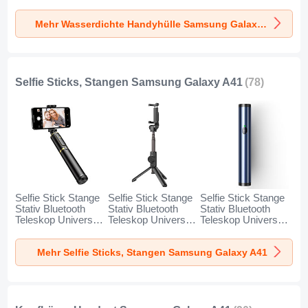
Universal W18 für
Universal W17 für
Universal W16 für
Samsung Galaxy
Samsung Galaxy
Samsung Galaxy
Mehr Wasserdichte Handyhülle Samsung Galaxy A41
A41 Schwarz
A41 Gold
A41 Orange
Selfie Sticks, Stangen Samsung Galaxy A41
(78)
Selfie Stick Stange
Selfie Stick Stange
Selfie Stick Stange
Stativ Bluetooth
Stativ Bluetooth
Stativ Bluetooth
Teleskop Universal
Teleskop Universal
Teleskop Universal
T34 für Samsung
T32 für Samsung
T31 für Samsung
Galaxy A41 Gold
Galaxy A41
Galaxy A41 Blau
Mehr Selfie Sticks, Stangen Samsung Galaxy A41
und Schwarz
Schwarz