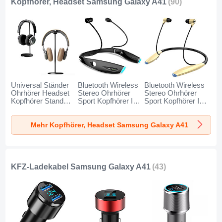
Kopfhörer, Headset Samsung Galaxy A41
(90)
Universal Ständer
Bluetooth Wireless
Bluetooth Wireless
Ohrhörer Headset
Stereo Ohrhörer
Stereo Ohrhörer
Kopfhörer Stand
Sport Kopfhörer In
Sport Kopfhörer In
H01 für Samsung
Ear Headset H52
Ear Headset H51
Galaxy A41
für Samsung
für Samsung
Mehr Kopfhörer, Headset Samsung Galaxy A41
Schwarz
Galaxy A41
Galaxy A41 Gold
Schwarz
KFZ-Ladekabel Samsung Galaxy A41
(43)