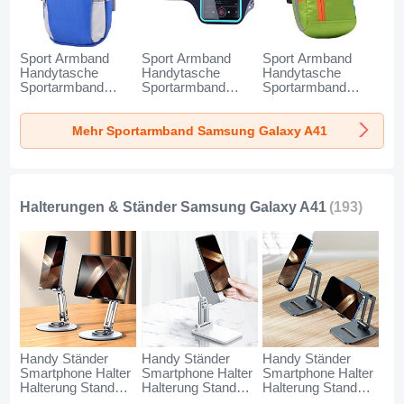
Sport Armband
Sport Armband
Sport Armband
Handytasche
Handytasche
Handytasche
Sportarmband
Sportarmband
Sportarmband
Laufen Joggen
Laufen Joggen
Laufen Joggen
Universal A11 für
Universal G03 für
Universal A10 für
Mehr Sportarmband Samsung Galaxy A41
Samsung Galaxy
Samsung Galaxy
Samsung Galaxy
A41 Blau
A41 Schwarz
A41 Grün
Halterungen & Ständer Samsung Galaxy A41
(193)
Handy Ständer
Handy Ständer
Handy Ständer
Smartphone Halter
Smartphone Halter
Smartphone Halter
Halterung Stand
Halterung Stand
Halterung Stand
Universal N27 für
Universal N26 für
Universal N25 für