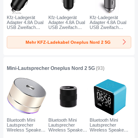
Kfz-Ladegerät
Kfz-Ladegerät
Kfz-Ladegerät
Adapter 4.8A Dual
Adapter 4.8A Dual
Adapter 4.8A Dual
USB Zweifach
USB Zweifach
USB Zweifach
Stecker Fast
Stecker Fast
Stecker Fast
Charge Universal
Charge Universal
Charge Universal
Mehr KFZ-Ladekabel Oneplus Nord 2 5G
K10 für Oneplus
K07 für Oneplus
K08 für Oneplus
Nord 2 5G
Nord 2 5G Rot
Nord 2 5G Silber
Schwarz
Mini-Lautsprecher Oneplus Nord 2 5G
(93)
Bluetooth Mini
Bluetooth Mini
Bluetooth Mini
Lautsprecher
Lautsprecher
Lautsprecher
Wireless Speaker
Wireless Speaker
Wireless Speaker
Boxen K01 für
Boxen K09 für
Boxen K08 für