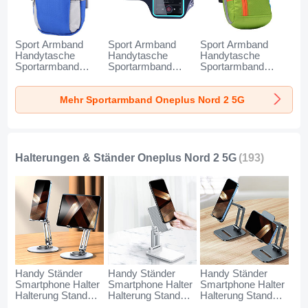
Sport Armband
Sport Armband
Sport Armband
Handytasche
Handytasche
Handytasche
Sportarmband
Sportarmband
Sportarmband
Laufen Joggen
Laufen Joggen
Laufen Joggen
Universal A11 für
Universal G03 für
Universal A10 für
Mehr Sportarmband Oneplus Nord 2 5G
Oneplus Nord 2 5G
Oneplus Nord 2 5G
Oneplus Nord 2 5G
Blau
Schwarz
Grün
Halterungen & Ständer Oneplus Nord 2 5G
(193)
Handy Ständer
Handy Ständer
Handy Ständer
Smartphone Halter
Smartphone Halter
Smartphone Halter
Halterung Stand
Halterung Stand
Halterung Stand
Universal N27 für
Universal N26 für
Universal N25 für