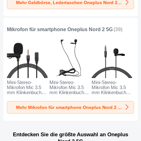
Mehr Geldbörse, Ledertaschen Oneplus Nord 2 5G
Schwarz
Schwarz
Braun
Mikrofon für smartphone Oneplus Nord 2 5G
(39)
Mini-Stereo-
Mini-Stereo-
Mini-Stereo-
Mikrofon Mic 3.5
Mikrofon Mic 3.5
Mikrofon Mic 3.5
mm Klinkenbuchse
mm Klinkenbuchse
mm Klinkenbuchse
K06 für Oneplus
K05 für Oneplus
K08 für Oneplus
Nord 2 5G
Nord 2 5G
Nord 2 5G
Mehr Mikrofon für smartphone Oneplus Nord 2 5G
Schwarz
Schwarz
Schwarz
Entdecken Sie die größte Auswahl an Oneplus