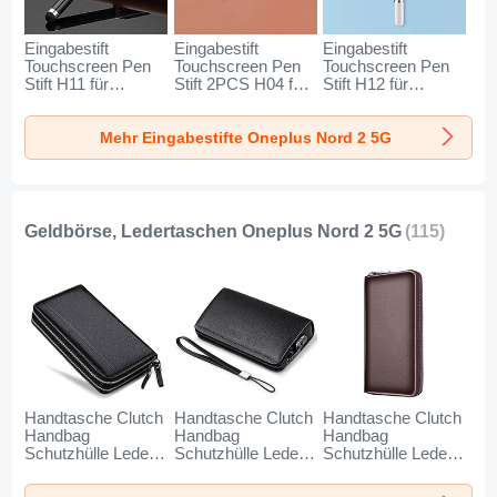
Eingabestift
Eingabestift
Eingabestift
Touchscreen Pen
Touchscreen Pen
Touchscreen Pen
Stift H11 für
Stift 2PCS H04 für
Stift H12 für
Oneplus Nord 2 5G
Oneplus Nord 2 5G
Oneplus Nord 2 5G
Schwarz
Rot
Blau
Mehr Eingabestifte Oneplus Nord 2 5G
Geldbörse, Ledertaschen Oneplus Nord 2 5G
(115)
Handtasche Clutch
Handtasche Clutch
Handtasche Clutch
Handbag
Handbag
Handbag
Schutzhülle Leder
Schutzhülle Leder
Schutzhülle Leder
Universal N01 für
Universal K19 für
Universal K18 für
Oneplus Nord 2 5G
Oneplus Nord 2 5G
Oneplus Nord 2 5G