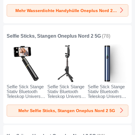
Universal W18 für
Universal W17 für
Universal W16 für
Oneplus Nord 2 5G
Oneplus Nord 2 5G
Oneplus Nord 2 5G
Mehr Wasserdichte Handyhülle Oneplus Nord 2 5G
Schwarz
Gold
Orange
Selfie Sticks, Stangen Oneplus Nord 2 5G
(78)
Selfie Stick Stange
Selfie Stick Stange
Selfie Stick Stange
Stativ Bluetooth
Stativ Bluetooth
Stativ Bluetooth
Teleskop Universal
Teleskop Universal
Teleskop Universal
T34 für Oneplus
T32 für Oneplus
T31 für Oneplus
Nord 2 5G Gold
Nord 2 5G
Nord 2 5G Blau
Mehr Selfie Sticks, Stangen Oneplus Nord 2 5G
und Schwarz
Schwarz