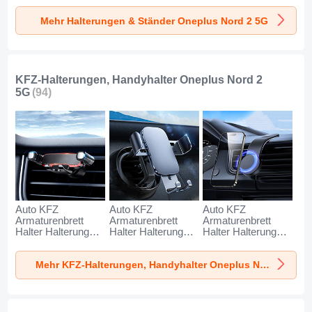
Oneplus Nord 2 5G
Oneplus Nord 2 5G
Oneplus Nord 2 5G
Mehr Halterungen & Ständer Oneplus Nord 2 5G
Silber
Weiß
Schwarz
KFZ-Halterungen, Handyhalter Oneplus Nord 2
5G
(94)
Auto KFZ
Auto KFZ
Auto KFZ
Armaturenbrett
Armaturenbrett
Armaturenbrett
Halter Halterung
Halter Halterung
Halter Halterung
Universal
Universal
Universal
AutoHalter
AutoHalter
AutoHalter
Mehr KFZ-Halterungen, Handyhalter Oneplus Nord 2 5G
Halterungung
Halterungung
Halterungung
Handy BS6 für
Handy BS3 für
Magnet Handy BS1
Oneplus Nord 2 5G
Oneplus Nord 2 5G
für Oneplus Nord 2
Schwarz
Schwarz
5G Schwarz