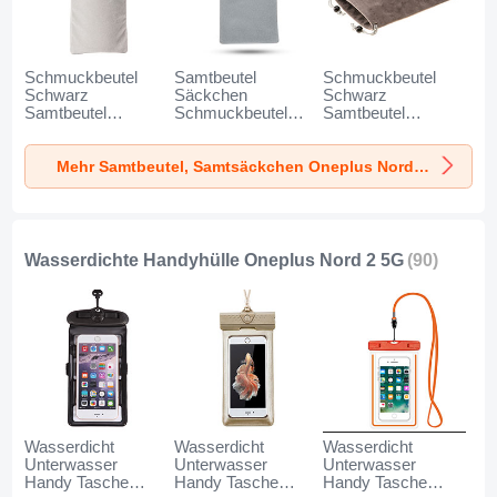
Schmuckbeutel
Samtbeutel
Schmuckbeutel
Schwarz
Säckchen
Schwarz
Samtbeutel
Schmuckbeutel
Samtbeutel
Geschenktasche
Schwarz Universal
Geschenktasche
Universal K02 für
für Oneplus Nord 2
Universal S05 für
Mehr Samtbeutel, Samtsäckchen Oneplus Nord 2 5G
Oneplus Nord 2 5G
5G Grau
Oneplus Nord 2 5G
Grau
Braun
Wasserdichte Handyhülle Oneplus Nord 2 5G
(90)
Wasserdicht
Wasserdicht
Wasserdicht
Unterwasser
Unterwasser
Unterwasser
Handy Tasche
Handy Tasche
Handy Tasche