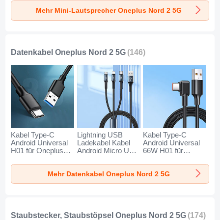
Oneplus Nord 2 5G
Oneplus Nord 2 5G
Oneplus Nord 2 5G
Mehr Mini-Lautsprecher Oneplus Nord 2 5G
Gold
Schwarz
Blau
Datenkabel Oneplus Nord 2 5G
(146)
Kabel Type-C
Lightning USB
Kabel Type-C
Android Universal
Ladekabel Kabel
Android Universal
H01 für Oneplus
Android Micro USB
66W H01 für
Nord 2 5G
Type-C 100W H01
Oneplus Nord 2 5G
Dunkelgrau
für Oneplus Nord 2
Schwarz
Mehr Datenkabel Oneplus Nord 2 5G
5G Schwarz
Staubstecker, Staubstöpsel Oneplus Nord 2 5G
(174)