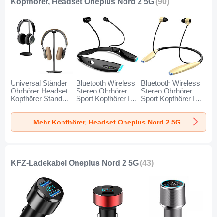
Kopfhörer, Headset Oneplus Nord 2 5G
(90)
Universal Ständer
Bluetooth Wireless
Bluetooth Wireless
Ohrhörer Headset
Stereo Ohrhörer
Stereo Ohrhörer
Kopfhörer Stand
Sport Kopfhörer In
Sport Kopfhörer In
H01 für Oneplus
Ear Headset H52
Ear Headset H51
Nord 2 5G
für Oneplus Nord 2
für Oneplus Nord 2
Mehr Kopfhörer, Headset Oneplus Nord 2 5G
Schwarz
5G Schwarz
5G Gold
KFZ-Ladekabel Oneplus Nord 2 5G
(43)