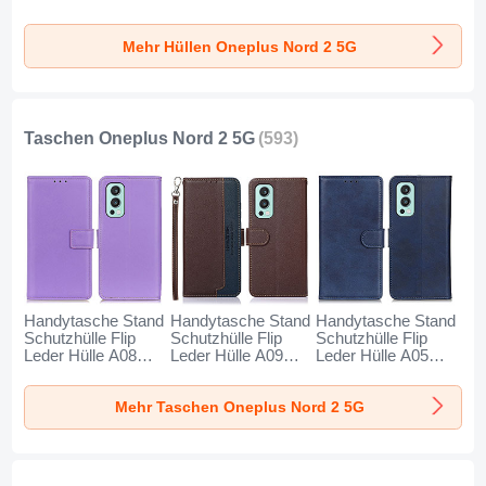
OnePlus Nord 2 5G
Tasche
Tasche Flexible mit
Cyan
Durchsichtig
Magnetisch
Mehr Hüllen Oneplus Nord 2 5G
Transparent
Fingerring Ständer
Farbverlauf für
X01L für OnePlus
OnePlus Nord 2 5G
Nord 2 5G Braun
Cyan
Taschen Oneplus Nord 2 5G
(593)
Handytasche Stand
Handytasche Stand
Handytasche Stand
Schutzhülle Flip
Schutzhülle Flip
Schutzhülle Flip
Leder Hülle A08D
Leder Hülle A09D
Leder Hülle A05D
für OnePlus Nord 2
für OnePlus Nord 2
für OnePlus Nord 2
5G Violett
5G Braun
5G Blau
Mehr Taschen Oneplus Nord 2 5G