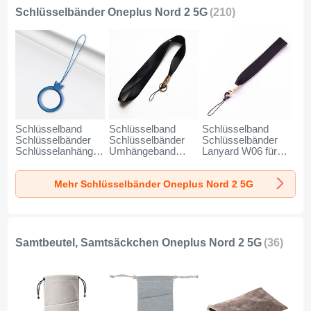
Schlüsselbänder Oneplus Nord 2 5G
(210)
Schlüsselband
Schlüsselband
Schlüsselband
Schlüsselbänder
Schlüsselbänder
Schlüsselbänder
Schlüsselanhänger
Umhängeband
Lanyard W06 für
mit Fingerring R07
Lanyard N10 für
Oneplus Nord 2 5G
für Oneplus Nord 2
Oneplus Nord 2 5G
Schwarz
Mehr Schlüsselbänder Oneplus Nord 2 5G
5G Blau
Schwarz
Samtbeutel, Samtsäckchen Oneplus Nord 2 5G
(36)