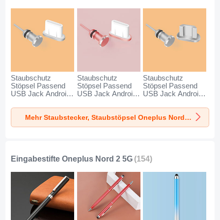
Staubschutz
Staubschutz
Staubschutz
Stöpsel Passend
Stöpsel Passend
Stöpsel Passend
USB Jack Android
USB Jack Android
USB Jack Android
Type-C Universal
Type-C Universal
Universal C02 für
für Oneplus Nord 2
für Oneplus Nord 2
Oneplus Nord 2 5G
Mehr Staubstecker, Staubstöpsel Oneplus Nord 2 5G
5G Silber
5G Rosegold
Silber
Eingabestifte Oneplus Nord 2 5G
(154)