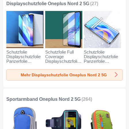
Displayschutzfolie Oneplus Nord 2 5G
(27)
Schutzfolie
Schutzfolie Full
Schutzfolie
Displayschutzfolie
Coverage
Displayschutzfolie
Panzerfolie
Displayschutzfolie
Panzerfolie
Gehärtetes Glas
Panzerfolie
Flexibilität Weich
Glasfolie Skins
Gehärtetes Glas
Skins zum
Mehr Displayschutzfolie Oneplus Nord 2 5G
zum Aufkleben
Glasfolie Skins
Aufkleben Full
Panzerglas für
zum Aufkleben
Coverage F02 für
OnePlus Nord 2 5G
Panzerglas F06 für
OnePlus Nord 2 5G
Klar
OnePlus Nord 2 5G
Klar
Schwarz
Sportarmband Oneplus Nord 2 5G
(264)