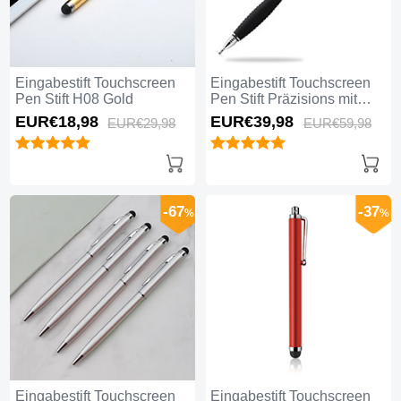
Eingabestift Touchscreen
Eingabestift Touchscreen
Pen Stift H08 Gold
Pen Stift Präzisions mit
Dünner Spitze H03 Pink
EUR€18,
98
EUR€39,
98
EUR€29,
98
EUR€59,
98
-67
-37
%
%
Eingabestift Touchscreen
Eingabestift Touchscreen