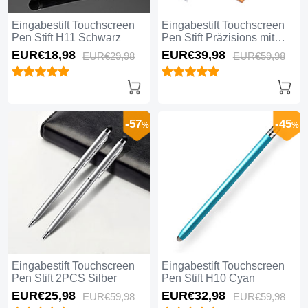
Eingabestift Touchscreen
Eingabestift Touchscreen
Pen Stift H11 Schwarz
Pen Stift Präzisions mit
Dünner Spitze H02 Gold
EUR€18,
98
EUR€39,
98
EUR€29,
98
EUR€59,
98
-57
-45
%
%
Eingabestift Touchscreen
Eingabestift Touchscreen
Pen Stift 2PCS Silber
Pen Stift H10 Cyan
EUR€25,
98
EUR€32,
98
EUR€59,
98
EUR€59,
98