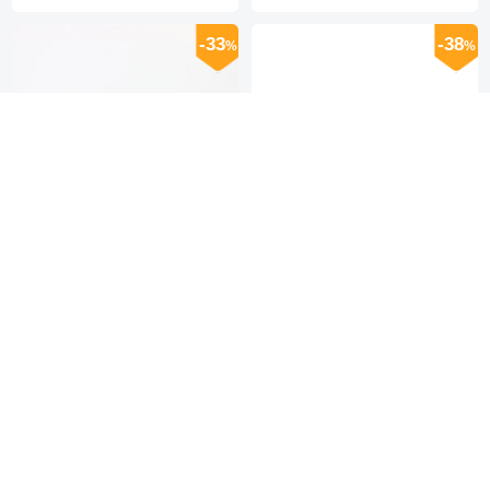
-33
-38
%
%
Eingabestift Touchscreen
Eingabestift Touchscreen
Pen Stift Präzisions mit
Pen Stift H05 Dunkelgrau
Dünner Spitze H05
EUR€39,
98
EUR€24,
98
EUR€59,
98
EUR€39,
98
Schwarz
-37
-33
%
%