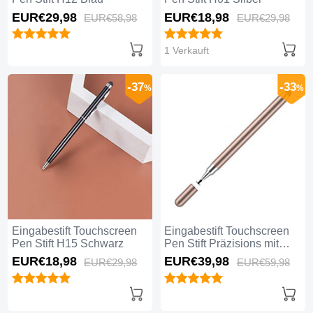
EUR€29,
98
EUR€18,
98
EUR€58,
98
EUR€29,
98
1 Verkauft
-37
-33
%
%
Eingabestift Touchscreen
Eingabestift Touchscreen
Pen Stift H15 Schwarz
Pen Stift Präzisions mit
Dünner Spitze H01 Gold
EUR€18,
98
EUR€39,
98
EUR€29,
98
EUR€59,
98