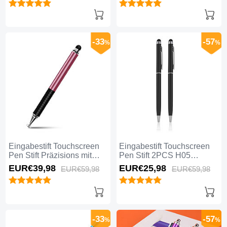
-33
-57
%
%
Eingabestift Touchscreen
Eingabestift Touchscreen
Pen Stift Präzisions mit
Pen Stift 2PCS H05
Dünner Spitze H04
Schwarz
EUR€39,
98
EUR€25,
98
EUR€59,
98
EUR€59,
98
Rosegold
-33
-57
%
%