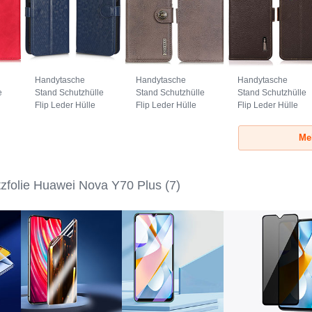
Handytasche
Handytasche
Handytasche
e
Stand Schutzhülle
Stand Schutzhülle
Stand Schutzhülle
Flip Leder Hülle
Flip Leder Hülle
Flip Leder Hülle
C01X für Huawei
K02Z für Huawei
B03H für Huawei
ot
Nova Y70 Plus
Nova Y70 Plus
Nova Y70 Plus
Me
Blau
Grau
Braun
tzfolie Huawei Nova Y70 Plus
(7)