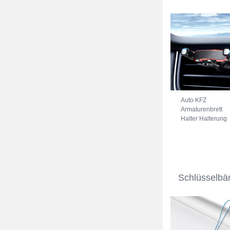
Auto KFZ
Armaturenbrett
Halter Halterung
Universal
AutoHalter
Halterungung
Handy BS6
Schwarz
Schlüsselbä