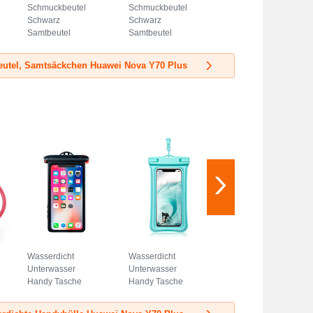
Schmuckbeutel
Schmuckbeutel
Schwarz
Schwarz
Samtbeutel
Samtbeutel
Geschenktasche
Geschenktasche
Universal S03 Blau
Universal S02
utel, Samtsäckchen Huawei Nova Y70 Plus
Hellblau
Wasserdicht
Wasserdicht
Unterwasser
Unterwasser
Handy Tasche
Handy Tasche
Universal W14
Universal W12
Schwarz
Cyan