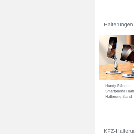
Universal A11 Bl
Halterungen
Handy Ständer
Smartphone Halt
Halterung Stand
Universal N27
Silber
KFZ-Halteru