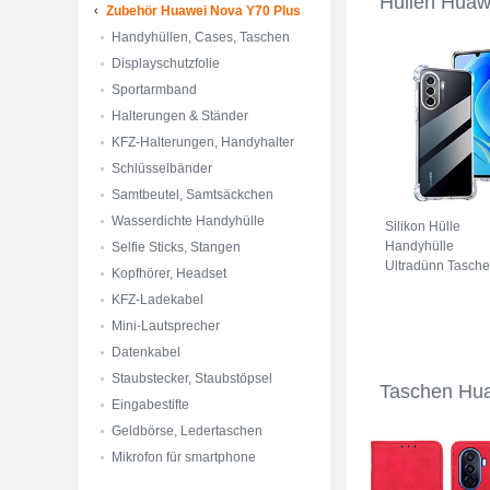
Hüllen Huaw
Zubehör Huawei Nova Y70 Plus
Handyhüllen, Cases, Taschen
Displayschutzfolie
Sportarmband
Halterungen & Ständer
KFZ-Halterungen, Handyhalter
Schlüsselbänder
Samtbeutel, Samtsäckchen
Wasserdichte Handyhülle
Silikon Hülle
Handyhülle
Selfie Sticks, Stangen
Ultradünn Tasche
Kopfhörer, Headset
Durchsichtig
KFZ-Ladekabel
Transparent für
Huawei Nova Y7
Mini-Lautsprecher
Plus Klar
Datenkabel
Staubstecker, Staubstöpsel
Taschen Hua
Eingabestifte
Geldbörse, Ledertaschen
Mikrofon für smartphone