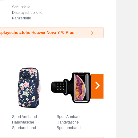
Schutzfolie
Displayschutzfolie
Panzerfolie
Flexibilität Weich
Skins zum
splayschutzfolie Huawei Nova Y70 Plus
Aufkleben Full
Coverage für
Huawei Nova Y70
Plus Klar
Sport Armband
Sport Armband
Handytasche
Handytasche
Sportarmband
Sportarmband
Laufen Joggen
Laufen Joggen