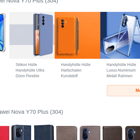
ei Nova Y70 Plus
(304)
Silikon Hülle
Handyhülle Hülle
Handyhülle Hülle
Handyhülle Ultra
Hartschalen
Luxus Aluminium
Dünn Flexible
Kunststoff
Metall Rahmen
Schutzhülle 360
Rahmenlos
Spiegel 360 Grad
Grad Ganzkörper
Schutzhülle
Ganzkörper
Me
0
Tasche für Huawei
Tasche Matt für
Tasche für Huawei
Nova Y70 Plus
Huawei Nova Y70
Nova Y70 Plus
Lavendel Grau
Plus Orange
Blau
wei Nova Y70 Plus
(304)