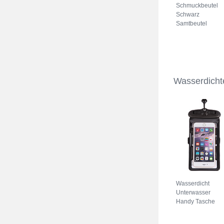
Schmuckbeutel
Schwarz
Samtbeutel
Geschenktasche
Universal K02
Grau
Wasserdicht
Wasserdicht
Unterwasser
Handy Tasche
Universal W18
Schwarz