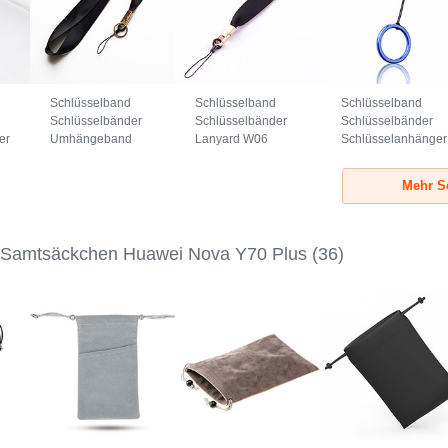
Schlüsselband
Schlüsselband
Schlüsselband
Schlüsselbänder
Schlüsselbänder
Schlüsselbänder
er
Umhängeband
Lanyard W06
Schlüsselanhänger
7
Lanyard N10
Schwarz
mit Fingerring R02
Schwarz
Blau
Mehr S
 Samtsäckchen Huawei Nova Y70 Plus
(36)