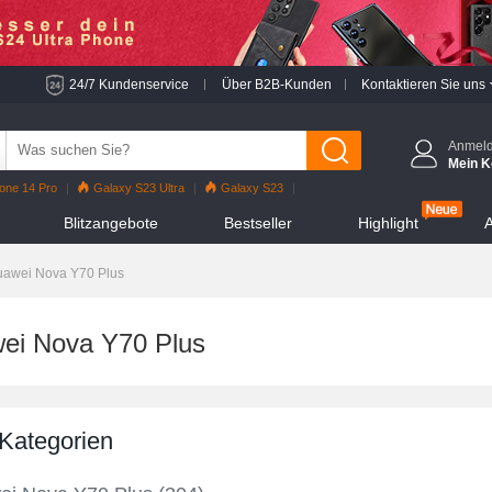
24/7 Kundenservice
Über B2B-Kunden
Kontaktieren Sie uns
Anmel
Mein K
one 14 Pro
Galaxy S23 Ultra
Galaxy S23
o
iPhone 13 Pro
Reno7 Pro
Galaxy S22
Blitzangebote
Bestseller
Highlight
A
hone 12 Pro Max
Mi 11
uawei Nova Y70 Plus
ei Nova Y70 Plus
 Kategorien