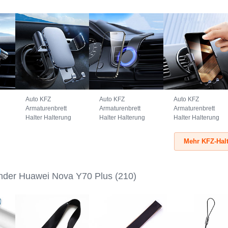
Auto KFZ
Auto KFZ
Auto KFZ
Armaturenbrett
Armaturenbrett
Armaturenbrett
Halter Halterung
Halter Halterung
Halter Halterung
Universal
Universal
Universal
AutoHalter
AutoHalter
AutoHalter
Mehr KFZ-Hal
Halterungung
Halterungung
Halterungung
Handy BS3
Magnet Handy
Handy B02S
Schwarz
BS1 Schwarz
Schwarz
nder Huawei Nova Y70 Plus
(210)