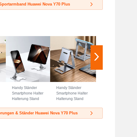
Universal A08 Blau
Universal G01
Sportarmband Huawei Nova Y70 Plus
Schwarz
Handy Ständer
Handy Ständer
Smartphone Halter
Smartphone Halter
Halterung Stand
Halterung Stand
Universal N23
Universal N22
Silber
Silber
erungen & Ständer Huawei Nova Y70 Plus