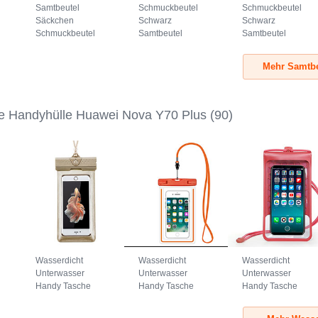
Samtbeutel
Schmuckbeutel
Schmuckbeutel
Säckchen
Schwarz
Schwarz
Schmuckbeutel
Samtbeutel
Samtbeutel
Schwarz Universal
Geschenktasche
Geschenktasche
Grau
Universal S05
Universal S04
Mehr Samtbe
Braun
Schwarz
e Handyhülle Huawei Nova Y70 Plus
(90)
Wasserdicht
Wasserdicht
Wasserdicht
Unterwasser
Unterwasser
Unterwasser
Handy Tasche
Handy Tasche
Handy Tasche
Universal W17
Universal W16
Universal W15 Rot
Gold
Orange