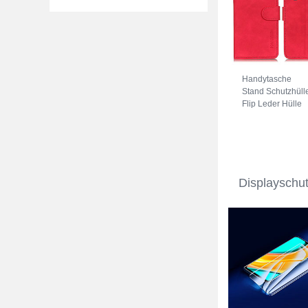
Handytasche
Stand Schutzhüll
Flip Leder Hülle
K03Z für Huawei
Nova Y70 Plus R
Displayschu