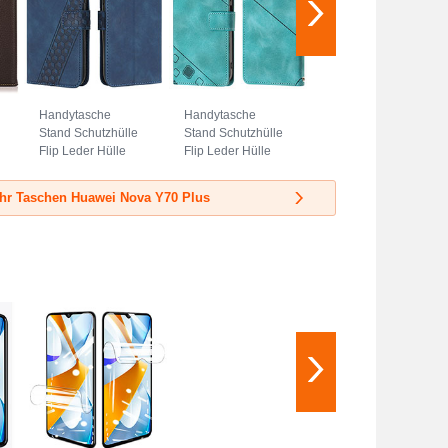
Handytasche
Handytasche
Stand Schutzhülle
Stand Schutzhülle
Flip Leder Hülle
Flip Leder Hülle
H04X für Huawei
Y01B für Huawei
Nova Y70 Plus
Nova Y70 Plus
hr Taschen Huawei Nova Y70 Plus
Blau
Grün