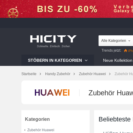
Alle Kategorien
Trends jetzt:
iPh
Mi 12 Pro
Reno8 Pr
STÖBERN IN KATEGORIEN
Neue Kollektion
Galaxy S22 Ultra
iP
Startseite
Handy Zubehör
Zubehör Huawei
Zubehör H
Zubehör Huaw
Beliebteste
Kategorien
Zubehör Huawei