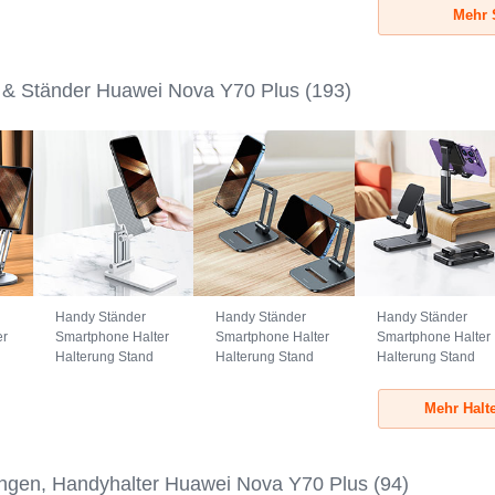
au
Universal G03
Universal A10
Universal A09
Mehr 
Schwarz
Grün
Schwarz
 & Ständer Huawei Nova Y70 Plus
(193)
Handy Ständer
Handy Ständer
Handy Ständer
er
Smartphone Halter
Smartphone Halter
Smartphone Halter
Halterung Stand
Halterung Stand
Halterung Stand
Universal N26
Universal N25
Universal N24
Weiß
Schwarz
Schwarz
Mehr Halt
ngen, Handyhalter Huawei Nova Y70 Plus
(94)