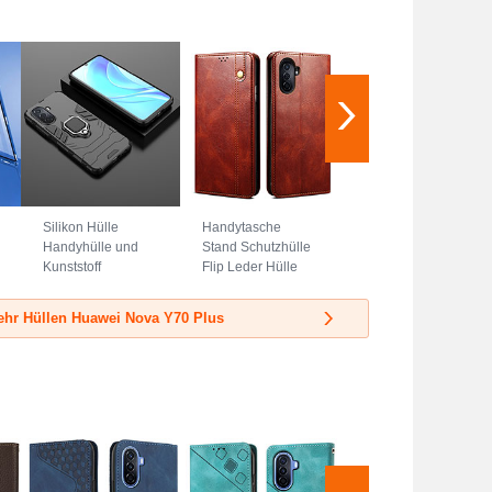
Silikon Hülle
Handytasche
Handyhülle und
Stand Schutzhülle
Kunststoff
Flip Leder Hülle
Schutzhülle
B01S für Huawei
Hartschalen
Nova Y70 Plus
hr Hüllen Huawei Nova Y70 Plus
Tasche mit
Braun
Magnetisch
Fingerring Ständer
für Huawei Nova
Y70 Plus Schwarz