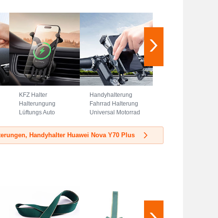
KFZ Halter
Handyhalterung
Halterungung
Fahrrad Halterung
Lüftungs Auto
Universal Motorrad
Handy Halter
HandyHalter
Halterung Magsafe
Lenker
terungen, Handyhalter Huawei Nova Y70 Plus
Magnet Universal
Smartphone Bike
BS3 Schwarz
H02 Schwarz