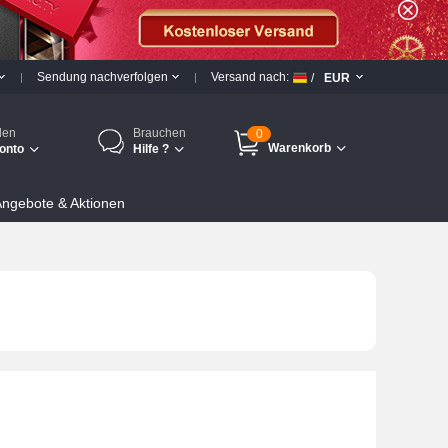
Sendung nachverfolgen
Versand nach:
/
EUR
den
Brauchen
0
Warenkorb
onto
Hilfe ?
ngebote & Aktionen