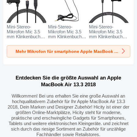
Mini-Stereo-
Mini-Stereo-
Mini-Stereo-
Mikrofon Mic 3.5
Mikrofon Mic 3.5
Mikrofon Mic 3.5
mm Klinkenbuchse
mm Klinkenbuchse
mm Klinkenbuchse
K06 für Apple
K05 für Apple
K08 für Apple
MacBook Air 13.3
MacBook Air 13.3
MacBook Air 13.3
Mehr Mikrofon für smartphone Apple MacBook Air 13.3 2018
2018 Schwarz
2018 Schwarz
2018 Schwarz
Entdecken Sie die größte Auswahl an Apple
MacBook Air 13.3 2018
Willkommen! Bei uns erhalten Sie eine große Auswahl an
hochqualitativem Zubehör für Ihr Apple MacBook Air 13.3
2018, Dein Marken und Designer Zubehör! Hicity ist einer der
größten Online-Marktplätze, Hicity steht für moderne,
praktische und erschwingliche Gadgets für Smartphones,
Tablets und weitere elektronischen Kleingeräte. und zeichnet
sich durch das riesige Sortiment an Zubehör für unzählige
Fachhändler sowie Retailstores.