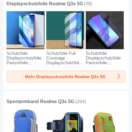
Displayschutzfolie Realme Q3s 5G
(38)
Schutzfolie
Schutzfolie Full
Schutzfolie
Displayschutzfolie
Coverage
Displayschutzfolie
Panzerfolie
Displayschutzfolie
Panzerfolie
Gehärtetes Glas
Panzerfolie
Gehärtetes Glas
Glasfolie Skins
Gehärtetes Glas
Glasfolie Anti Blue
Mehr Displayschutzfolie Realme Q3s 5G
zum Aufkleben
Glasfolie Skins
Ray Skins zum
Panzerglas für
zum Aufkleben
Aufkleben
Realme Q3s 5G
Panzerglas F07 für
Panzerglas B06 für
Klar
Realme Q3s 5G
Realme Q3s 5G
Schwarz
Klar
Sportarmband Realme Q3s 5G
(264)