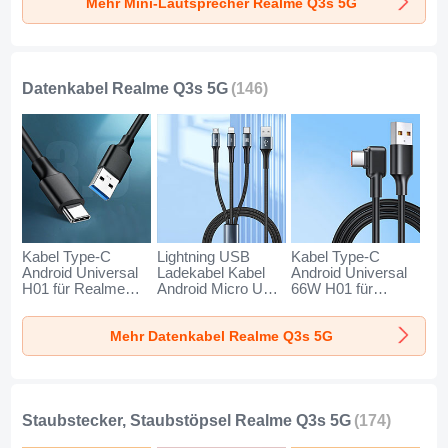
Mehr Mini-Lautsprecher Realme Q3s 5G
Gold
Schwarz
Blau
Datenkabel Realme Q3s 5G
(146)
Kabel Type-C
Lightning USB
Kabel Type-C
Android Universal
Ladekabel Kabel
Android Universal
H01 für Realme
Android Micro USB
66W H01 für
Q3s 5G
Type-C 100W H01
Realme Q3s 5G
Dunkelgrau
für Realme Q3s 5G
Schwarz
Mehr Datenkabel Realme Q3s 5G
Schwarz
Staubstecker, Staubstöpsel Realme Q3s 5G
(174)