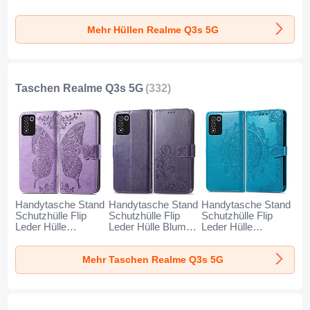
Durchsichtig
Schutzhülle Tasche
Spiegel 360 Grad
Transparent für
Matt für Realme
Ganzkörper Tasche
Mehr Hüllen Realme Q3s 5G
Realme Q3s 5G
Q3s 5G Rot
für Realme Q3s 5G
Klar
Blau
Taschen Realme Q3s 5G
(332)
Handytasche Stand
Handytasche Stand
Handytasche Stand
Schutzhülle Flip
Schutzhülle Flip
Schutzhülle Flip
Leder Hülle
Leder Hülle Blumen
Leder Hülle
Schmetterling für
für Realme Q3s 5G
Modisch Muster für
Realme Q3s 5G
Violett
Realme Q3s 5G
Mehr Taschen Realme Q3s 5G
Helles Lila
Blau