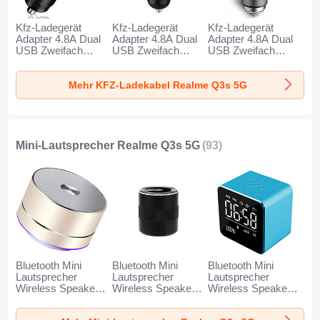
Kfz-Ladegerät
Kfz-Ladegerät
Kfz-Ladegerät
Adapter 4.8A Dual
Adapter 4.8A Dual
Adapter 4.8A Dual
USB Zweifach
USB Zweifach
USB Zweifach
Stecker Fast
Stecker Fast
Stecker Fast
Charge Universal
Charge Universal
Charge Universal
Mehr KFZ-Ladekabel Realme Q3s 5G
K10 für Realme
K07 für Realme
K08 für Realme
Q3s 5G Schwarz
Q3s 5G Rot
Q3s 5G Silber
Mini-Lautsprecher Realme Q3s 5G
(93)
Bluetooth Mini
Bluetooth Mini
Bluetooth Mini
Lautsprecher
Lautsprecher
Lautsprecher
Wireless Speaker
Wireless Speaker
Wireless Speaker
Boxen K01 für
Boxen K09 für
Boxen K08 für
Realme Q3s 5G
Realme Q3s 5G
Realme Q3s 5G