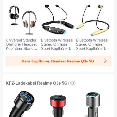
Universal Ständer
Bluetooth Wireless
Bluetooth Wireless
Ohrhörer Headset
Stereo Ohrhörer
Stereo Ohrhörer
Kopfhörer Stand
Sport Kopfhörer In
Sport Kopfhörer In
H01 für Realme
Ear Headset H52
Ear Headset H51
Q3s 5G Schwarz
für Realme Q3s 5G
für Realme Q3s 5G
Mehr Kopfhörer, Headset Realme Q3s 5G
Schwarz
Gold
KFZ-Ladekabel Realme Q3s 5G
(43)