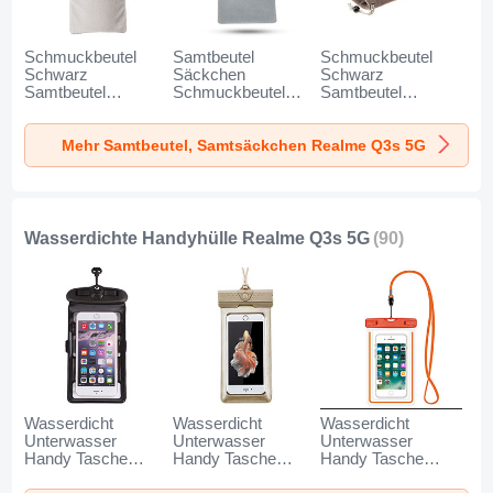
Schmuckbeutel
Samtbeutel
Schmuckbeutel
Schwarz
Säckchen
Schwarz
Samtbeutel
Schmuckbeutel
Samtbeutel
Geschenktasche
Schwarz Universal
Geschenktasche
Universal K02 für
für Realme Q3s 5G
Universal S05 für
Mehr Samtbeutel, Samtsäckchen Realme Q3s 5G
Realme Q3s 5G
Grau
Realme Q3s 5G
Grau
Braun
Wasserdichte Handyhülle Realme Q3s 5G
(90)
Wasserdicht
Wasserdicht
Wasserdicht
Unterwasser
Unterwasser
Unterwasser
Handy Tasche
Handy Tasche
Handy Tasche
Universal W18 für
Universal W17 für
Universal W16 für