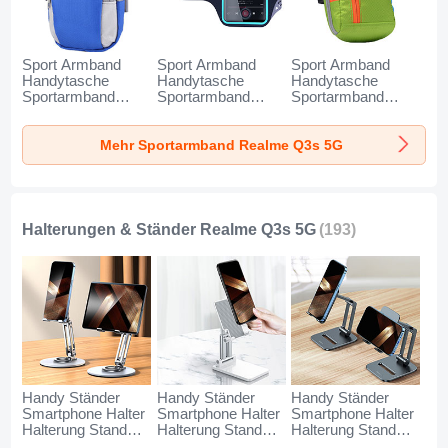
Sport Armband
Sport Armband
Sport Armband
Handytasche
Handytasche
Handytasche
Sportarmband
Sportarmband
Sportarmband
Laufen Joggen
Laufen Joggen
Laufen Joggen
Universal A11 für
Universal G03 für
Universal A10 für
Mehr Sportarmband Realme Q3s 5G
Realme Q3s 5G
Realme Q3s 5G
Realme Q3s 5G
Blau
Schwarz
Grün
Halterungen & Ständer Realme Q3s 5G
(193)
Handy Ständer
Handy Ständer
Handy Ständer
Smartphone Halter
Smartphone Halter
Smartphone Halter
Halterung Stand
Halterung Stand
Halterung Stand
Universal N27 für
Universal N26 für
Universal N25 für