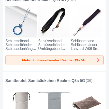
Schlüsselband
Schlüsselband
Schlüsselband
Schlüsselbänder
Schlüsselbänder
Schlüsselbänder
Schlüsselanhänger
Umhängeband
Lanyard W06 für
mit Fingerring R07
Lanyard N10 für
Realme Q3s 5G
für Realme Q3s 5G
Realme Q3s 5G
Schwarz
Mehr Schlüsselbänder Realme Q3s 5G
Blau
Schwarz
Samtbeutel, Samtsäckchen Realme Q3s 5G
(36)