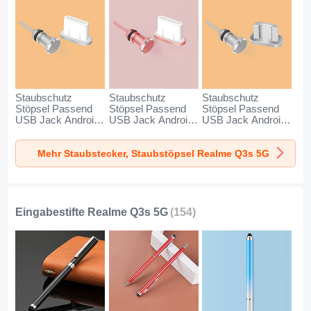
Staubschutz
Staubschutz
Staubschutz
Stöpsel Passend
Stöpsel Passend
Stöpsel Passend
USB Jack Android
USB Jack Android
USB Jack Android
Type-C Universal
Type-C Universal
Universal C02 für
für Realme Q3s 5G
für Realme Q3s 5G
Realme Q3s 5G
Mehr Staubstecker, Staubstöpsel Realme Q3s 5G
Silber
Rosegold
Silber
Eingabestifte Realme Q3s 5G
(154)