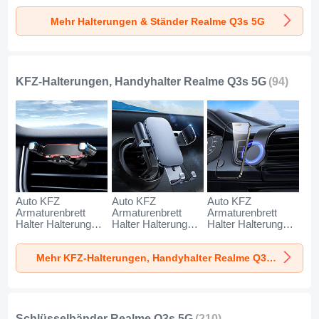
Realme Q3s 5G
Realme Q3s 5G
Realme Q3s 5G
Mehr Halterungen & Ständer Realme Q3s 5G
Silber
Weiß
Schwarz
KFZ-Halterungen, Handyhalter Realme Q3s 5G
(94)
Auto KFZ
Auto KFZ
Auto KFZ
Armaturenbrett
Armaturenbrett
Armaturenbrett
Halter Halterung
Halter Halterung
Halter Halterung
Universal
Universal
Universal
AutoHalter
AutoHalter
AutoHalter
Mehr KFZ-Halterungen, Handyhalter Realme Q3s 5G
Halterungung
Halterungung
Halterungung
Handy BS6 für
Handy BS3 für
Magnet Handy BS1
Realme Q3s 5G
Realme Q3s 5G
für Realme Q3s 5G
Schwarz
Schwarz
Schwarz
Schlüsselbänder Realme Q3s 5G
(210)