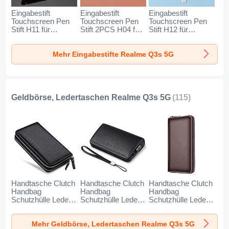
Eingabestift
Eingabestift
Eingabestift
Touchscreen Pen
Touchscreen Pen
Touchscreen Pen
Stift H11 für
Stift 2PCS H04 für
Stift H12 für
Realme Q3s 5G
Realme Q3s 5G
Realme Q3s 5G
Schwarz
Rot
Blau
Mehr Eingabestifte Realme Q3s 5G
Geldbörse, Ledertaschen Realme Q3s 5G
(115)
Handtasche Clutch
Handtasche Clutch
Handtasche Clutch
Handbag
Handbag
Handbag
Schutzhülle Leder
Schutzhülle Leder
Schutzhülle Leder
Universal N01 für
Universal K19 für
Universal K18 für
Realme Q3s 5G
Realme Q3s 5G
Realme Q3s 5G
Mehr Geldbörse, Ledertaschen Realme Q3s 5G
Schwarz
Schwarz
Braun