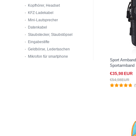
Kopfhörer, Headset
KFZ-Ladekabel
Mini-Lautsprecher
Datenkabel
Staubstecker, Staubstöpsel
Eingabestifte
Geldbörse, Ledertaschen
Mikrofon für smartphone
Sport Armban
Sportarmband 
A09 für Googl
€35,
98
EUR
€54,
98
EUR
(