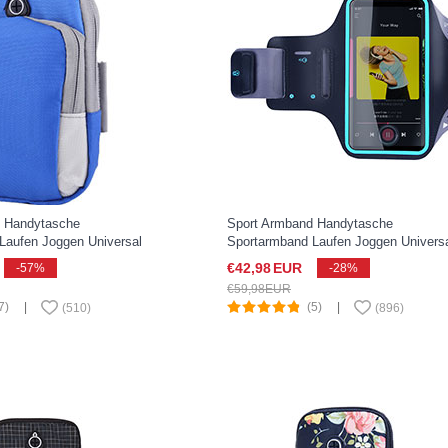
d Handytasche
Sport Armband Handytasche
Laufen Joggen Universal
Sportarmband Laufen Joggen Univers
 Pixel 3 XL Blau
G03 für Google Pixel 3 XL Schwarz
€42,
98
EUR
-57%
-28%
€59,
98
EUR
7)
|
(5)
|
(
510
)
(
896
)