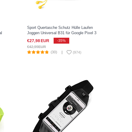
Sport Quertasche Schutz Hülle Laufen
al
Joggen Universal B31 für Google Pixel 3
XL Hellblau
€27,
98
EUR
-35%
€42,
99
EUR
(30)
|
(
974
)