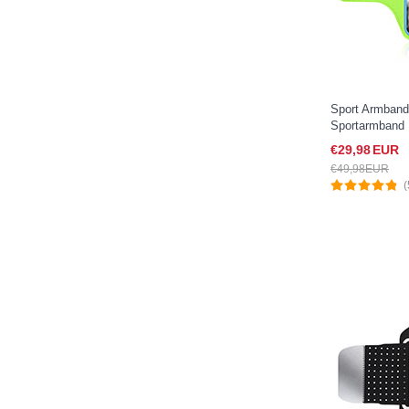
Sport Armban
Sportarmband 
G02 für Google
€29,
98
EUR
€49,
98
EUR
(