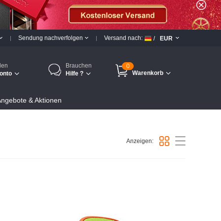
Sendung nachverfolgen
Versand nach:
/
EUR
den
Brauchen
0
Warenkorb
onto
Hilfe ?
ngebote & Aktionen
Anzeigen: