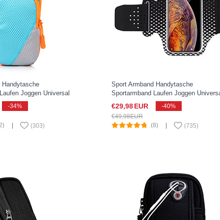
d Handytasche
Sport Armband Handytasche
Laufen Joggen Universal
Sportarmband Laufen Joggen Univers
 Pixel 3 XL Hellblau
G04 für Google Pixel 3 XL Schwarz
€29,
98
EUR
-34%
-40%
€49,
98
EUR
2)
|
(8)
|
(
303
)
(
735
)