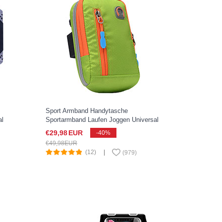
Sport Armband Handytasche
al
Sportarmband Laufen Joggen Universal
A10 für Google Pixel 3 XL Grün
€29,
98
EUR
-40%
€49,
98
EUR
(12)
|
(
979
)