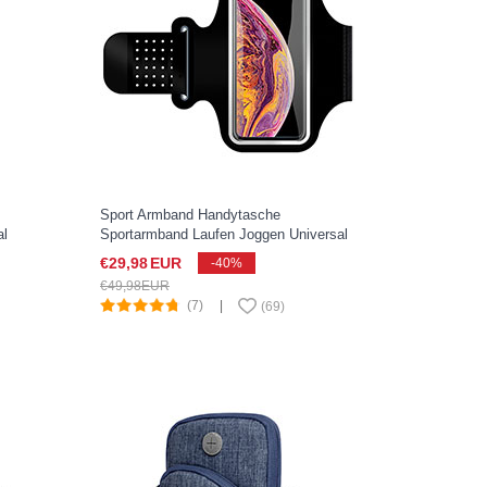
Sport Armband Handytasche
al
Sportarmband Laufen Joggen Universal
G01 für Google Pixel 3 XL Schwarz
€29,
98
EUR
-40%
€49,
98
EUR
(7)
|
(
69
)