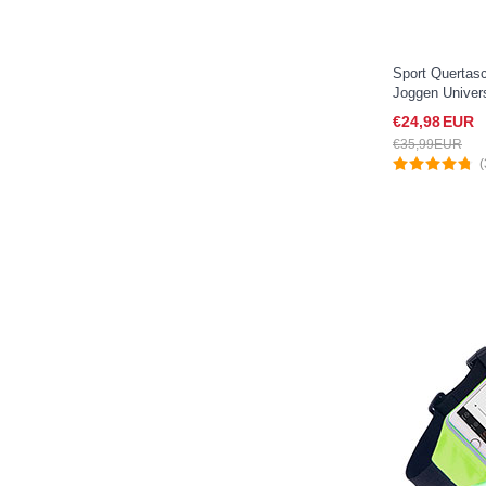
Sport Quertas
Joggen Univers
XL Schwarz
€24,
98
EUR
€35,
99
EUR
(