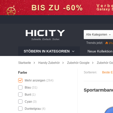
Alle Kategorien
Trends jetzt:
iPh
Mi 12 Pro
Reno8 Pr
STÖBERN IN KATEGORIEN
Neue Kollektion
Galaxy S22 Ultra
iP
Startseite
Handy Zubehör
Zubehör Google
Zubehör Go
Sortieren:
Beste E
Farbe
Mehr anzeigen
(264)
Blau
(31)
Sportarmband
Bunt
(1)
Cyan
(3)
Dunkelgrau
(4)