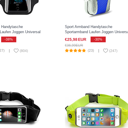
d Handytasche
Sport Armband Handytasche
Laufen Joggen Universal
Sportarmband Laufen Joggen Univers
e Pixel 3 XL Schwarz
B32 für Google Pixel 3 XL Blau
€25,
98
EUR
-38%
-30%
€36,
99
EUR
27)
|
(23)
|
(
804
)
(
247
)