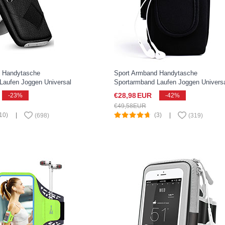
d Handytasche
Sport Armband Handytasche
Laufen Joggen Universal
Sportarmband Laufen Joggen Univers
e Pixel 3 XL Schwarz
A04 für Google Pixel 3 XL Schwarz
€28,
98
EUR
-23%
-42%
€49,
58
EUR
10)
|
(3)
|
(
698
)
(
319
)