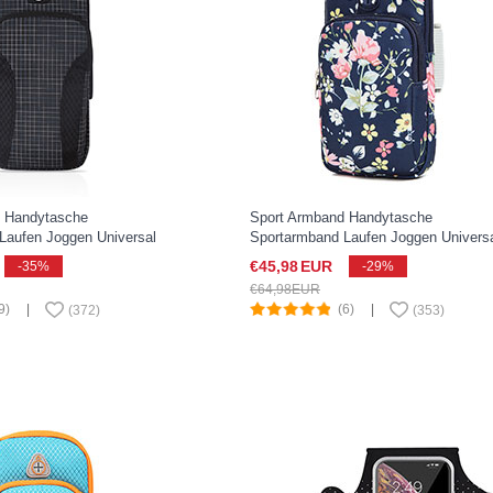
d Handytasche
Sport Armband Handytasche
Laufen Joggen Universal
Sportarmband Laufen Joggen Univers
e Pixel 3 XL Schwarz
A08 für Google Pixel 3 XL Blau
€45,
98
EUR
-35%
-29%
€64,
98
EUR
9)
|
(6)
|
(
372
)
(
353
)