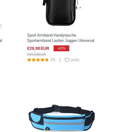
Sport Armband Handytasche
al
Sportarmband Laufen Joggen Universal
A01 für Google Pixel 3 XL Schwarz
€29,
98
EUR
-40%
€49,
58
EUR
(7)
|
(
430
)