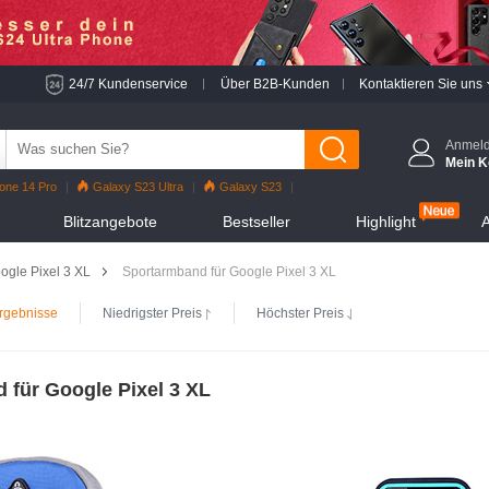
24/7 Kundenservice
Über B2B-Kunden
Kontaktieren Sie uns
Anmel
Mein K
one 14 Pro
Galaxy S23 Ultra
Galaxy S23
o
iPhone 13 Pro
Reno7 Pro
Galaxy S22
Blitzangebote
Bestseller
Highlight
A
hone 12 Pro Max
Mi 11
ogle Pixel 3 XL
Sportarmband für Google Pixel 3 XL
rgebnisse
Niedrigster Preis
Höchster Preis
 für Google Pixel 3 XL