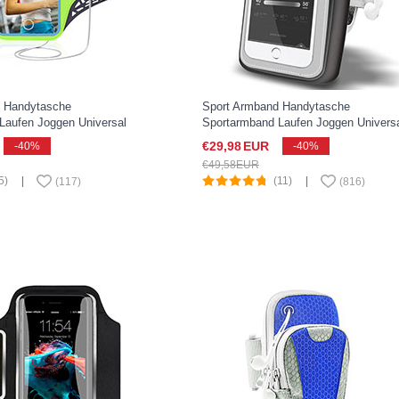
d Handytasche
Sport Armband Handytasche
Laufen Joggen Universal
Sportarmband Laufen Joggen Univers
 Pixel 3 XL Grün
A02 für Google Pixel 3 XL Schwarz
€29,
98
EUR
-40%
-40%
€49,
58
EUR
5)
|
(11)
|
(
117
)
(
816
)