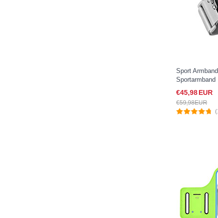
Sport Armban
Sportarmband 
A05 für Googl
€45,
98
EUR
€59,
98
EUR
(