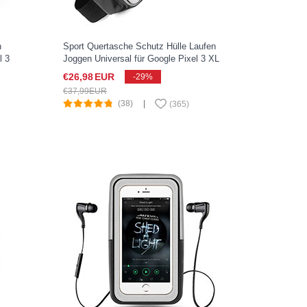
n
Sport Quertasche Schutz Hülle Laufen
l 3
Joggen Universal für Google Pixel 3 XL
Schwarz
€26,
98
EUR
-29%
€37,
99
EUR
(38)
|
(
365
)