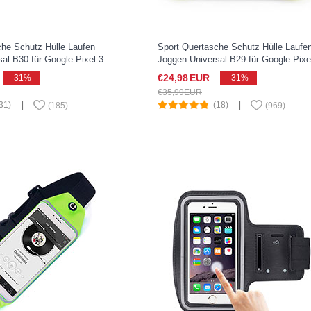
che Schutz Hülle Laufen
Sport Quertasche Schutz Hülle Laufe
al B30 für Google Pixel 3
Joggen Universal B29 für Google Pixe
XL Grün
€24,
98
EUR
-31%
-31%
€35,
99
EUR
31)
|
(18)
|
(
185
)
(
969
)