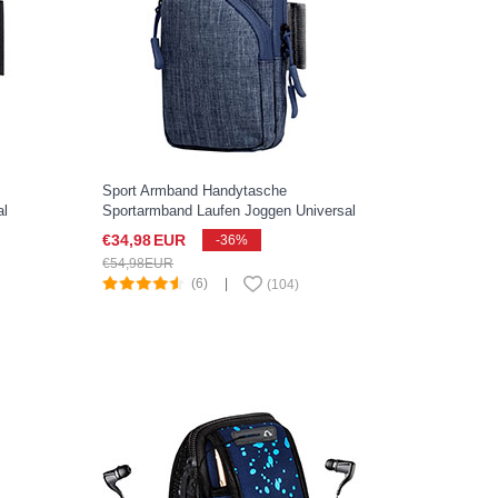
Sport Armband Handytasche
al
Sportarmband Laufen Joggen Universal
A06 für Google Pixel 3 XL Blau
€34,
98
EUR
-36%
€54,
98
EUR
(6)
|
(
104
)