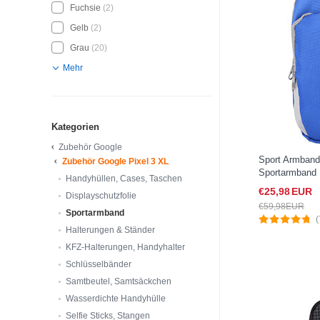
Fuchsie
(2)
Gelb
(2)
Grau
(20)
Mehr
Kategorien
Zubehör Google
Sport Armban
Zubehör Google Pixel 3 XL
Sportarmband 
Handyhüllen, Cases, Taschen
A11 für Google
€25,
98
EUR
Displayschutzfolie
€59,
98
EUR
Sportarmband
(
Halterungen & Ständer
KFZ-Halterungen, Handyhalter
Schlüsselbänder
Samtbeutel, Samtsäckchen
Wasserdichte Handyhülle
Selfie Sticks, Stangen