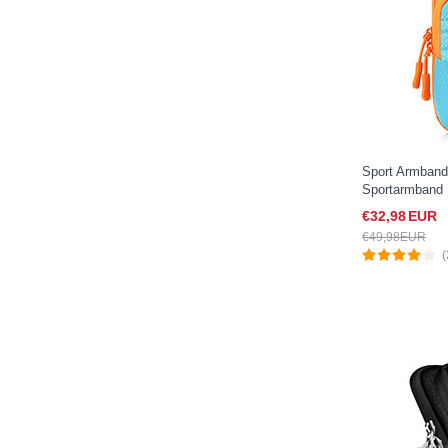
Sport Armban
Sportarmband 
A07 für Google
€32,
98
EUR
€49,
98
EUR
(