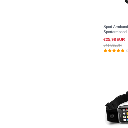
Sport Armban
Sportarmband 
B35 für Googl
€25,
98
EUR
€41,
58
EUR
(