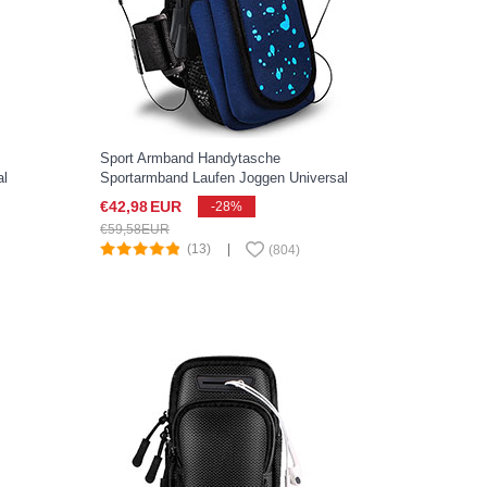
Sport Armband Handytasche
al
Sportarmband Laufen Joggen Universal
A03 für Google Pixel 3 XL Blau
€42,
98
EUR
-28%
€59,
58
EUR
(13)
|
(
804
)