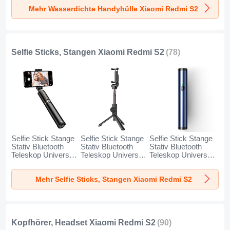
Xiaomi Redmi S2
Xiaomi Redmi S2
Xiaomi Redmi S2
Mehr Wasserdichte Handyhülle Xiaomi Redmi S2
Schwarz
Gold
Orange
Selfie Sticks, Stangen Xiaomi Redmi S2
(78)
Selfie Stick Stange
Selfie Stick Stange
Selfie Stick Stange
Stativ Bluetooth
Stativ Bluetooth
Stativ Bluetooth
Teleskop Universal
Teleskop Universal
Teleskop Universal
T34 für Xiaomi
T32 für Xiaomi
T31 für Xiaomi
Redmi S2 Gold und
Redmi S2 Schwarz
Redmi S2 Blau
Mehr Selfie Sticks, Stangen Xiaomi Redmi S2
Schwarz
Kopfhörer, Headset Xiaomi Redmi S2
(90)