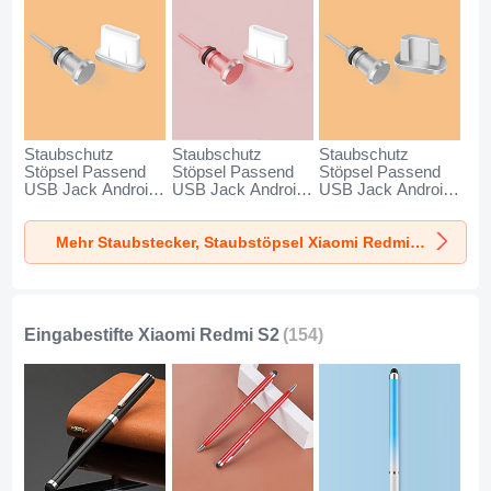
Staubschutz
Staubschutz
Staubschutz
Stöpsel Passend
Stöpsel Passend
Stöpsel Passend
USB Jack Android
USB Jack Android
USB Jack Android
Type-C Universal
Type-C Universal
Universal C02 für
für Xiaomi Redmi
für Xiaomi Redmi
Xiaomi Redmi S2
Mehr Staubstecker, Staubstöpsel Xiaomi Redmi S2
S2 Silber
S2 Rosegold
Silber
Eingabestifte Xiaomi Redmi S2
(154)