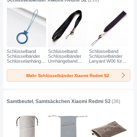
Schlüsselband
Schlüsselband
Schlüsselband
Schlüsselbänder
Schlüsselbänder
Schlüsselbänder
Schlüsselanhänger
Umhängeband
Lanyard W06 für
mit Fingerring R07
Lanyard N10 für
Xiaomi Redmi S2
für Xiaomi Redmi
Xiaomi Redmi S2
Schwarz
Mehr Schlüsselbänder Xiaomi Redmi S2
S2 Blau
Schwarz
Samtbeutel, Samtsäckchen Xiaomi Redmi S2
(36)