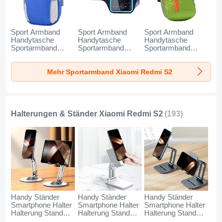
Sport Armband
Sport Armband
Sport Armband
Handytasche
Handytasche
Handytasche
Sportarmband
Sportarmband
Sportarmband
Laufen Joggen
Laufen Joggen
Laufen Joggen
Universal A11 für
Universal G03 für
Universal A10 für
Mehr Sportarmband Xiaomi Redmi S2
Xiaomi Redmi S2
Xiaomi Redmi S2
Xiaomi Redmi S2
Blau
Schwarz
Grün
Halterungen & Ständer Xiaomi Redmi S2
(193)
Handy Ständer
Handy Ständer
Handy Ständer
Smartphone Halter
Smartphone Halter
Smartphone Halter
Halterung Stand
Halterung Stand
Halterung Stand
Universal N27 für
Universal N26 für
Universal N25 für