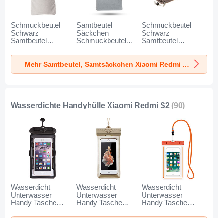
Schmuckbeutel
Samtbeutel
Schmuckbeutel
Schwarz
Säckchen
Schwarz
Samtbeutel
Schmuckbeutel
Samtbeutel
Geschenktasche
Schwarz Universal
Geschenktasche
Universal K02 für
für Xiaomi Redmi
Universal S05 für
Mehr Samtbeutel, Samtsäckchen Xiaomi Redmi S2
Xiaomi Redmi S2
S2 Grau
Xiaomi Redmi S2
Grau
Braun
Wasserdichte Handyhülle Xiaomi Redmi S2
(90)
Wasserdicht
Wasserdicht
Wasserdicht
Unterwasser
Unterwasser
Unterwasser
Handy Tasche
Handy Tasche
Handy Tasche
Universal W18 für
Universal W17 für
Universal W16 für