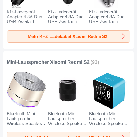
Kfz-Ladegerät
Kfz-Ladegerät
Kfz-Ladegerät
Adapter 4.8A Dual
Adapter 4.8A Dual
Adapter 4.8A Dual
USB Zweifach
USB Zweifach
USB Zweifach
Stecker Fast
Stecker Fast
Stecker Fast
Charge Universal
Charge Universal
Charge Universal
Mehr KFZ-Ladekabel Xiaomi Redmi S2
K10 für Xiaomi
K07 für Xiaomi
K08 für Xiaomi
Redmi S2 Schwarz
Redmi S2 Rot
Redmi S2 Silber
Mini-Lautsprecher Xiaomi Redmi S2
(93)
Bluetooth Mini
Bluetooth Mini
Bluetooth Mini
Lautsprecher
Lautsprecher
Lautsprecher
Wireless Speaker
Wireless Speaker
Wireless Speaker
Boxen K01 für
Boxen K09 für
Boxen K08 für
Xiaomi Redmi S2
Xiaomi Redmi S2
Xiaomi Redmi S2