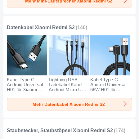
Mehr Mini-Lautsprecher Xiaomi Redmi S2
Gold
Schwarz
Blau
Datenkabel Xiaomi Redmi S2
(146)
Kabel Type-C
Lightning USB
Kabel Type-C
Android Universal
Ladekabel Kabel
Android Universal
H01 für Xiaomi
Android Micro USB
66W H01 für
Redmi S2
Type-C 100W H01
Xiaomi Redmi S2
Dunkelgrau
für Xiaomi Redmi
Schwarz
Mehr Datenkabel Xiaomi Redmi S2
S2 Schwarz
Staubstecker, Staubstöpsel Xiaomi Redmi S2
(174)