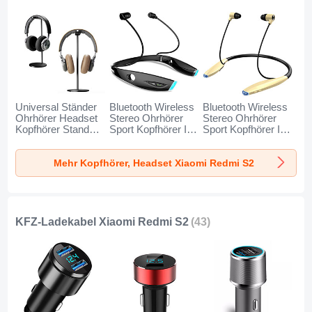
Universal Ständer
Bluetooth Wireless
Bluetooth Wireless
Ohrhörer Headset
Stereo Ohrhörer
Stereo Ohrhörer
Kopfhörer Stand
Sport Kopfhörer In
Sport Kopfhörer In
H01 für Xiaomi
Ear Headset H52
Ear Headset H51
Redmi S2 Schwarz
für Xiaomi Redmi
für Xiaomi Redmi
Mehr Kopfhörer, Headset Xiaomi Redmi S2
S2 Schwarz
S2 Gold
KFZ-Ladekabel Xiaomi Redmi S2
(43)