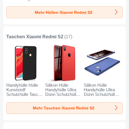
Transparent T04 für
S04 für Xiaomi
für Xiaomi Redmi
Xiaomi Redmi S2
Redmi S2 Schwarz
S2 Schwarz
Mehr Hüllen Xiaomi Redmi S2
Klar
Taschen Xiaomi Redmi S2
(17)
Handyhülle Hülle
Silikon Hülle
Silikon Hülle
Kunststoff
Handyhülle Ultra
Handyhülle Ultra
Schutzhülle Tasche
Dünn Schutzhülle
Dünn Schutzhülle
Matt M01 für
Tasche S01 für
Tasche S02 für
Xiaomi Redmi S2
Xiaomi Redmi S2
Xiaomi Redmi S2
Mehr Taschen Xiaomi Redmi S2
Schwarz
Rot
Blau