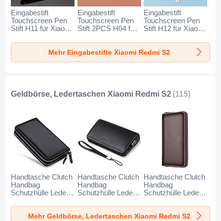
Eingabestift
Eingabestift
Eingabestift
Touchscreen Pen
Touchscreen Pen
Touchscreen Pen
Stift H11 für Xiaomi
Stift 2PCS H04 für
Stift H12 für Xiaomi
Redmi S2 Schwarz
Xiaomi Redmi S2
Redmi S2 Blau
Rot
Mehr Eingabestifte Xiaomi Redmi S2
Geldbörse, Ledertaschen Xiaomi Redmi S2
(115)
Handtasche Clutch
Handtasche Clutch
Handtasche Clutch
Handbag
Handbag
Handbag
Schutzhülle Leder
Schutzhülle Leder
Schutzhülle Leder
Universal N01 für
Universal K19 für
Universal K18 für
Xiaomi Redmi S2
Xiaomi Redmi S2
Xiaomi Redmi S2
Mehr Geldbörse, Ledertaschen Xiaomi Redmi S2
Schwarz
Schwarz
Braun