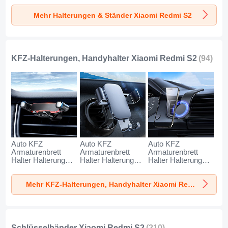
Xiaomi Redmi S2
Xiaomi Redmi S2
Xiaomi Redmi S2
Mehr Halterungen & Ständer Xiaomi Redmi S2
Silber
Weiß
Schwarz
KFZ-Halterungen, Handyhalter Xiaomi Redmi S2
(94)
Auto KFZ
Auto KFZ
Auto KFZ
Armaturenbrett
Armaturenbrett
Armaturenbrett
Halter Halterung
Halter Halterung
Halter Halterung
Universal
Universal
Universal
AutoHalter
AutoHalter
AutoHalter
Mehr KFZ-Halterungen, Handyhalter Xiaomi Redmi S2
Halterungung
Halterungung
Halterungung
Handy BS6 für
Handy BS3 für
Magnet Handy BS1
Xiaomi Redmi S2
Xiaomi Redmi S2
für Xiaomi Redmi
Schwarz
Schwarz
S2 Schwarz
Schlüsselbänder Xiaomi Redmi S2
(210)