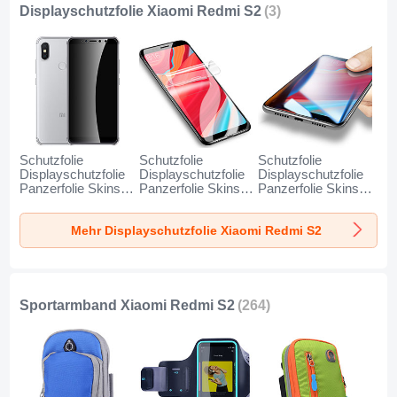
Displayschutzfolie Xiaomi Redmi S2
(3)
Schutzfolie
Schutzfolie
Schutzfolie
Displayschutzfolie
Displayschutzfolie
Displayschutzfolie
Panzerfolie Skins
Panzerfolie Skins
Panzerfolie Skins
zum Aufkleben
zum Aufkleben für
zum Aufkleben
Gehärtetes Glas
Xiaomi Redmi S2
Gehärtetes Glas
Mehr Displayschutzfolie Xiaomi Redmi S2
Glasfolie für Xiaomi
Klar
Glasfolie T01 für
Redmi S2 Klar
Xiaomi Redmi S2
Klar
Sportarmband Xiaomi Redmi S2
(264)