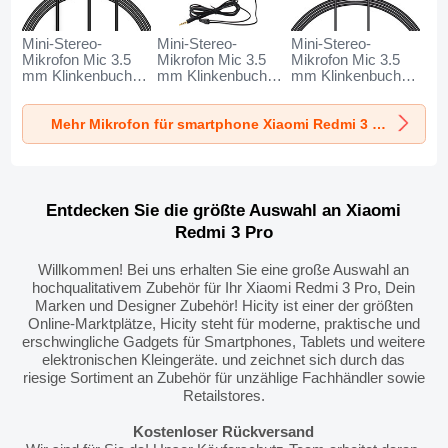
Mini-Stereo-
Mini-Stereo-
Mini-Stereo-
Mikrofon Mic 3.5
Mikrofon Mic 3.5
Mikrofon Mic 3.5
mm Klinkenbuchse
mm Klinkenbuchse
mm Klinkenbuchse
K06 für Xiaomi
K05 für Xiaomi
K08 für Xiaomi
Redmi 3 Pro
Redmi 3 Pro
Redmi 3 Pro
Mehr Mikrofon für smartphone Xiaomi Redmi 3 Pro
Schwarz
Schwarz
Schwarz
Entdecken Sie die größte Auswahl an Xiaomi
Redmi 3 Pro
Willkommen! Bei uns erhalten Sie eine große Auswahl an
hochqualitativem Zubehör für Ihr Xiaomi Redmi 3 Pro, Dein
Marken und Designer Zubehör! Hicity ist einer der größten
Online-Marktplätze, Hicity steht für moderne, praktische und
erschwingliche Gadgets für Smartphones, Tablets und weitere
elektronischen Kleingeräte. und zeichnet sich durch das
riesige Sortiment an Zubehör für unzählige Fachhändler sowie
Retailstores.
Kostenloser Rückversand