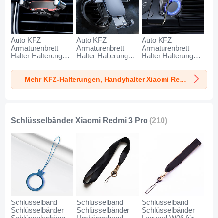
Auto KFZ
Auto KFZ
Auto KFZ
Armaturenbrett
Armaturenbrett
Armaturenbrett
Halter Halterung
Halter Halterung
Halter Halterung
Universal
Universal
Universal
AutoHalter
AutoHalter
AutoHalter
Mehr KFZ-Halterungen, Handyhalter Xiaomi Redmi 3 Pro
Halterungung
Halterungung
Halterungung
Handy BS6 für
Handy BS3 für
Magnet Handy BS1
Xiaomi Redmi 3
Xiaomi Redmi 3
für Xiaomi Redmi 3
Pro Schwarz
Pro Schwarz
Pro Schwarz
Schlüsselbänder Xiaomi Redmi 3 Pro
(210)
Schlüsselband
Schlüsselband
Schlüsselband
Schlüsselbänder
Schlüsselbänder
Schlüsselbänder