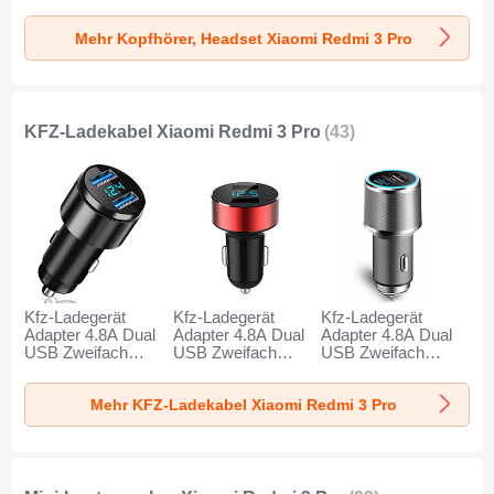
H01 für Xiaomi
Ear Headset H52
Ear Headset H51
Redmi 3 Pro
für Xiaomi Redmi 3
für Xiaomi Redmi 3
Mehr Kopfhörer, Headset Xiaomi Redmi 3 Pro
Schwarz
Pro Schwarz
Pro Gold
KFZ-Ladekabel Xiaomi Redmi 3 Pro
(43)
Kfz-Ladegerät
Kfz-Ladegerät
Kfz-Ladegerät
Adapter 4.8A Dual
Adapter 4.8A Dual
Adapter 4.8A Dual
USB Zweifach
USB Zweifach
USB Zweifach
Stecker Fast
Stecker Fast
Stecker Fast
Charge Universal
Charge Universal
Charge Universal
Mehr KFZ-Ladekabel Xiaomi Redmi 3 Pro
K10 für Xiaomi
K07 für Xiaomi
K08 für Xiaomi
Redmi 3 Pro
Redmi 3 Pro Rot
Redmi 3 Pro Silber
Schwarz