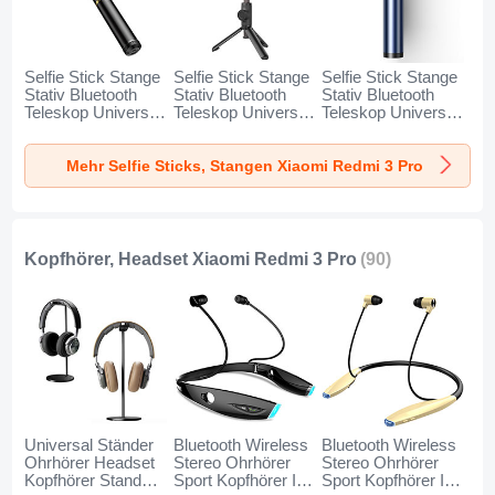
Selfie Stick Stange
Selfie Stick Stange
Selfie Stick Stange
Stativ Bluetooth
Stativ Bluetooth
Stativ Bluetooth
Teleskop Universal
Teleskop Universal
Teleskop Universal
T34 für Xiaomi
T32 für Xiaomi
T31 für Xiaomi
Redmi 3 Pro Gold
Redmi 3 Pro
Redmi 3 Pro Blau
Mehr Selfie Sticks, Stangen Xiaomi Redmi 3 Pro
und Schwarz
Schwarz
Kopfhörer, Headset Xiaomi Redmi 3 Pro
(90)
Universal Ständer
Bluetooth Wireless
Bluetooth Wireless
Ohrhörer Headset
Stereo Ohrhörer
Stereo Ohrhörer
Kopfhörer Stand
Sport Kopfhörer In
Sport Kopfhörer In