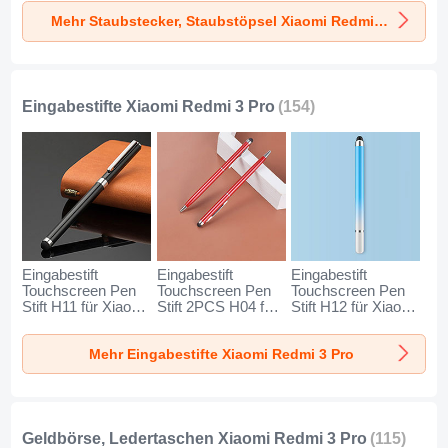
für Xiaomi Redmi 3
für Xiaomi Redmi 3
Xiaomi Redmi 3
Mehr Staubstecker, Staubstöpsel Xiaomi Redmi 3 Pro
Pro Silber
Pro Rosegold
Pro Silber
Eingabestifte Xiaomi Redmi 3 Pro
(154)
Eingabestift
Eingabestift
Eingabestift
Touchscreen Pen
Touchscreen Pen
Touchscreen Pen
Stift H11 für Xiaomi
Stift 2PCS H04 für
Stift H12 für Xiaomi
Redmi 3 Pro
Xiaomi Redmi 3
Redmi 3 Pro Blau
Schwarz
Pro Rot
Mehr Eingabestifte Xiaomi Redmi 3 Pro
Geldbörse, Ledertaschen Xiaomi Redmi 3 Pro
(115)