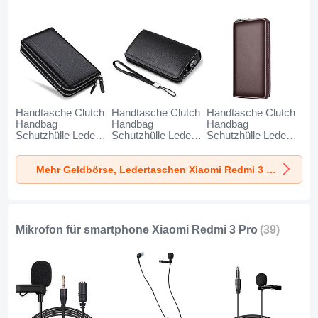
Handtasche Clutch
Handtasche Clutch
Handtasche Clutch
Handbag
Handbag
Handbag
Schutzhülle Leder
Schutzhülle Leder
Schutzhülle Leder
Universal N01 für
Universal K19 für
Universal K18 für
Xiaomi Redmi 3
Xiaomi Redmi 3
Xiaomi Redmi 3
Mehr Geldbörse, Ledertaschen Xiaomi Redmi 3 Pro
Pro Schwarz
Pro Schwarz
Pro Braun
Mikrofon für smartphone Xiaomi Redmi 3 Pro
(39)