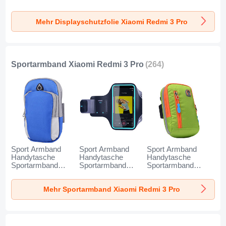
zum Aufkleben
zum Aufkleben
zum Aufkleben
Gehärtetes Glas
Gehärtetes Glas
Gehärtetes Glas
Mehr Displayschutzfolie Xiaomi Redmi 3 Pro
Glasfolie für Xiaomi
Glasfolie Anti Blue
Glasfolie T01 für
Redmi 3 Pro Klar
Ray B02 für Xiaomi
Xiaomi Redmi 3
Redmi 3 Pro Klar
Pro Klar
Sportarmband Xiaomi Redmi 3 Pro
(264)
Sport Armband
Sport Armband
Sport Armband
Handytasche
Handytasche
Handytasche
Sportarmband
Sportarmband
Sportarmband
Laufen Joggen
Laufen Joggen
Laufen Joggen
Universal A11 für
Universal G03 für
Universal A10 für
Mehr Sportarmband Xiaomi Redmi 3 Pro
Xiaomi Redmi 3
Xiaomi Redmi 3
Xiaomi Redmi 3
Pro Blau
Pro Schwarz
Pro Grün