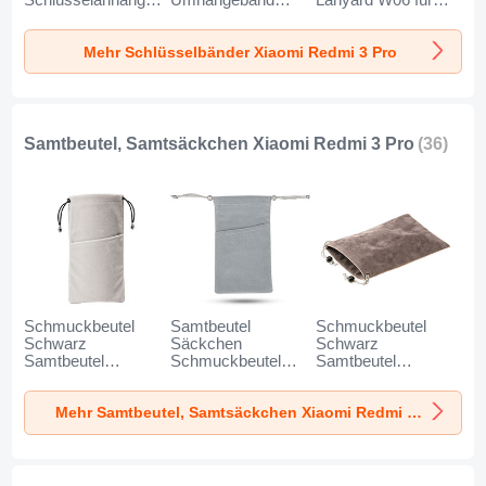
Schlüsselanhänger
Umhängeband
Lanyard W06 für
mit Fingerring R07
Lanyard N10 für
Xiaomi Redmi 3
für Xiaomi Redmi 3
Xiaomi Redmi 3
Pro Schwarz
Mehr Schlüsselbänder Xiaomi Redmi 3 Pro
Pro Blau
Pro Schwarz
Samtbeutel, Samtsäckchen Xiaomi Redmi 3 Pro
(36)
Schmuckbeutel
Samtbeutel
Schmuckbeutel
Schwarz
Säckchen
Schwarz
Samtbeutel
Schmuckbeutel
Samtbeutel
Geschenktasche
Schwarz Universal
Geschenktasche
Universal K02 für
für Xiaomi Redmi 3
Universal S05 für
Mehr Samtbeutel, Samtsäckchen Xiaomi Redmi 3 Pro
Xiaomi Redmi 3
Pro Grau
Xiaomi Redmi 3
Pro Grau
Pro Braun