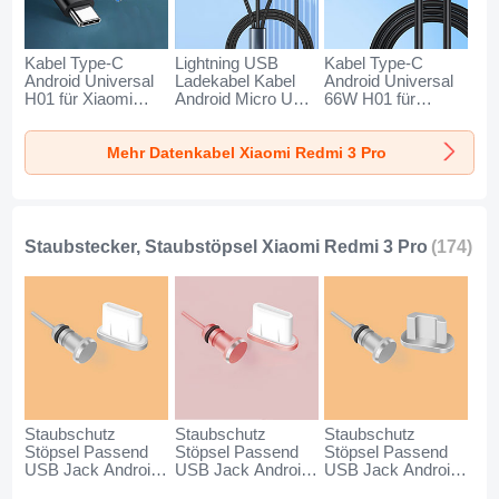
Kabel Type-C
Lightning USB
Kabel Type-C
Android Universal
Ladekabel Kabel
Android Universal
H01 für Xiaomi
Android Micro USB
66W H01 für
Redmi 3 Pro
Type-C 100W H01
Xiaomi Redmi 3
Dunkelgrau
für Xiaomi Redmi 3
Pro Schwarz
Mehr Datenkabel Xiaomi Redmi 3 Pro
Pro Schwarz
Staubstecker, Staubstöpsel Xiaomi Redmi 3 Pro
(174)
Staubschutz
Staubschutz
Staubschutz
Stöpsel Passend
Stöpsel Passend
Stöpsel Passend
USB Jack Android
USB Jack Android
USB Jack Android
Type-C Universal
Type-C Universal
Universal C02 für