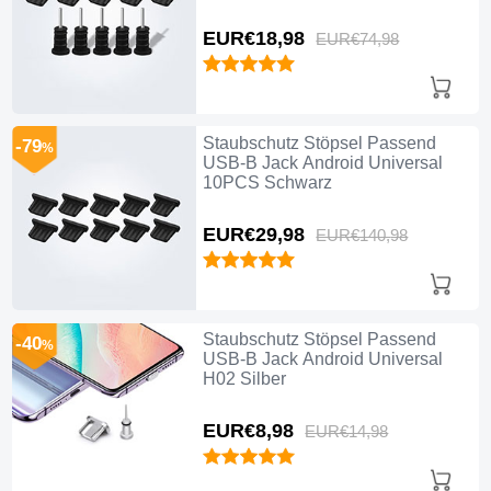
EUR€18,
98
EUR€74,
98
Staubschutz Stöpsel Passend
-79
%
USB-B Jack Android Universal
10PCS Schwarz
EUR€29,
98
EUR€140,
98
Staubschutz Stöpsel Passend
-40
%
USB-B Jack Android Universal
H02 Silber
EUR€8,
98
EUR€14,
98