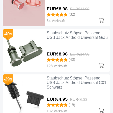
EUR€8,
98
EUR€14,
98
(32)
64 Verkauft
Staubschutz Stöpsel Passend
-40
%
USB Jack Android Universal Grau
EUR€8,
98
EUR€14,
98
(40)
128 Verkauft
Staubschutz Stöpsel Passend
-29
%
USB Jack Android Universal C01
Schwarz
EUR€4,
95
EUR€6,
99
(18)
132 Verkauft