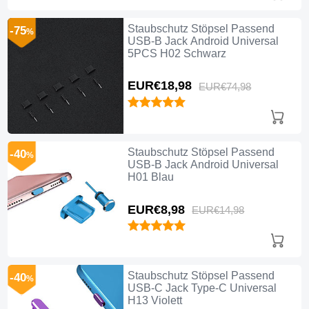
Staubschutz Stöpsel Passend
-75
%
USB-B Jack Android Universal
5PCS H02 Schwarz
EUR€18,
98
EUR€74,
98
Staubschutz Stöpsel Passend
-40
%
USB-B Jack Android Universal
H01 Blau
EUR€8,
98
EUR€14,
98
Staubschutz Stöpsel Passend
-40
%
USB-C Jack Type-C Universal
H13 Violett