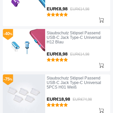
EUR€8,
98
EUR€14,
98
Staubschutz Stöpsel Passend
-40
%
USB-C Jack Type-C Universal
H12 Blau
EUR€8,
98
EUR€14,
98
Staubschutz Stöpsel Passend
-75
%
USB-C Jack Type-C Universal
5PCS H01 Weiß
EUR€18,
98
EUR€74,
98