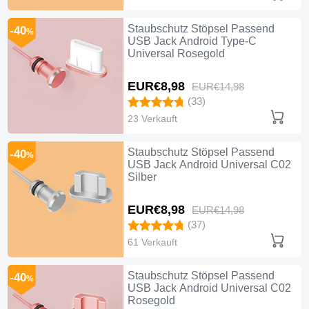
Staubschutz Stöpsel Passend
-40
%
USB Jack Android Type-C
Universal Rosegold
EUR€8,
98
EUR€14,
98
(33)
23 Verkauft
Staubschutz Stöpsel Passend
-40
%
USB Jack Android Universal C02
Silber
EUR€8,
98
EUR€14,
98
(37)
61 Verkauft
Staubschutz Stöpsel Passend
-40
%
USB Jack Android Universal C02
Rosegold