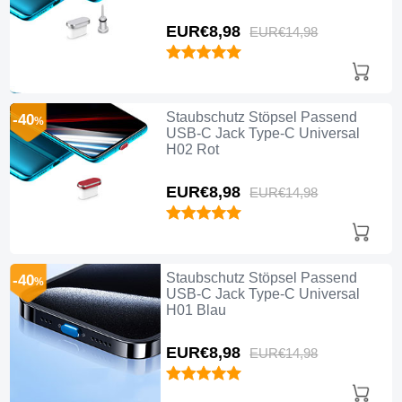
EUR€8,
98
EUR€14,
98
Staubschutz Stöpsel Passend
-40
%
USB-C Jack Type-C Universal
H02 Rot
EUR€8,
98
EUR€14,
98
Staubschutz Stöpsel Passend
-40
%
USB-C Jack Type-C Universal
H01 Blau
EUR€8,
98
EUR€14,
98