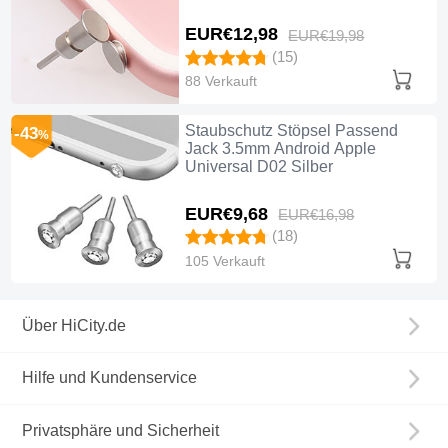
EUR€12,
98
EUR€19,
98
(15)
88 Verkauft
Staubschutz Stöpsel Passend
-43
%
Jack 3.5mm Android Apple
Universal D02 Silber
EUR€9,
68
EUR€16,
98
(18)
105 Verkauft
Über HiCity.de
Hilfe und Kundenservice
Privatsphäre und Sicherheit