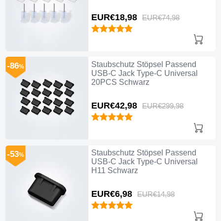
EUR€18,
98
EUR€74,
98
Staubschutz Stöpsel Passend
-86
%
USB-C Jack Type-C Universal
20PCS Schwarz
EUR€42,
98
EUR€299,
98
Staubschutz Stöpsel Passend
-53
%
USB-C Jack Type-C Universal
H11 Schwarz
EUR€6,
98
EUR€14,
98