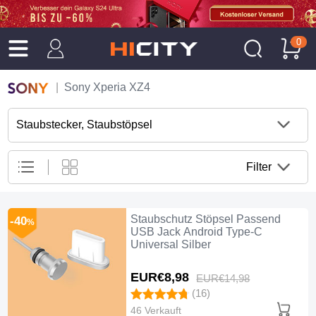
0
Sony Xperia XZ4
Staubstecker, Staubstöpsel
Filter
Staubschutz Stöpsel Passend
-40
%
USB Jack Android Type-C
Universal Silber
EUR€8,
98
EUR€14,
98
(16)
46 Verkauft