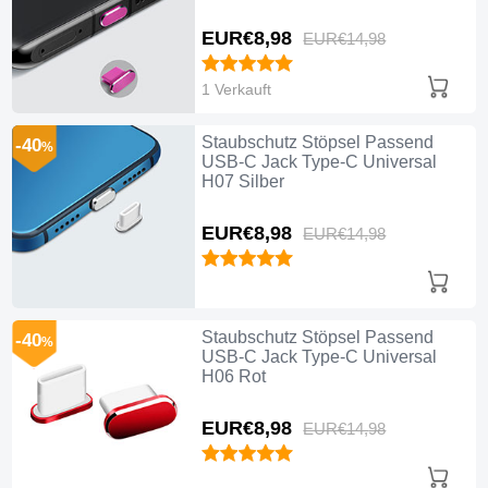
EUR€8,
98
EUR€14,
98
1 Verkauft
Staubschutz Stöpsel Passend
-40
%
USB-C Jack Type-C Universal
H07 Silber
EUR€8,
98
EUR€14,
98
Staubschutz Stöpsel Passend
-40
%
USB-C Jack Type-C Universal
H06 Rot
EUR€8,
98
EUR€14,
98