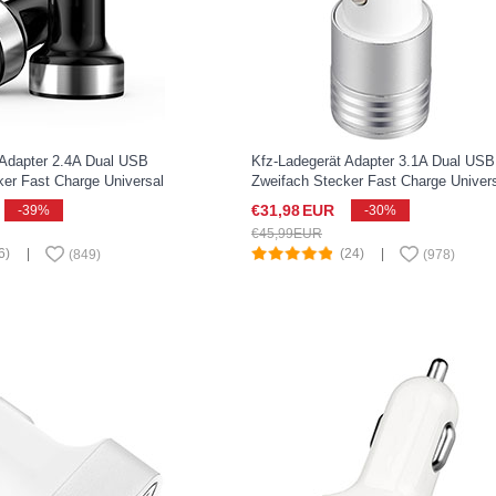
 Adapter 2.4A Dual USB
Kfz-Ladegerät Adapter 3.1A Dual USB
ker Fast Charge Universal
Zweifach Stecker Fast Charge Univer
ia XZ2 Compact Schwarz
U04 für Sony Xperia XZ2 Compact W
€31,
98
EUR
-39%
-30%
€45,
99
EUR
6)
|
(24)
|
(
849
)
(
978
)