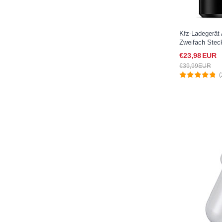
Kfz-Ladegerät
Zweifach Stec
für Sony Xper
€23,
98
EUR
€39,
99
EUR
(