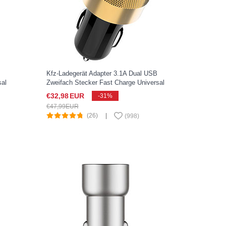
Kfz-Ladegerät Adapter 3.1A Dual USB
sal
Zweifach Stecker Fast Charge Universal
eiß
U06 für Sony Xperia XZ2 Compact
€32,
98
EUR
-31%
Schwarz
€47,
99
EUR
(26)
|
(
998
)