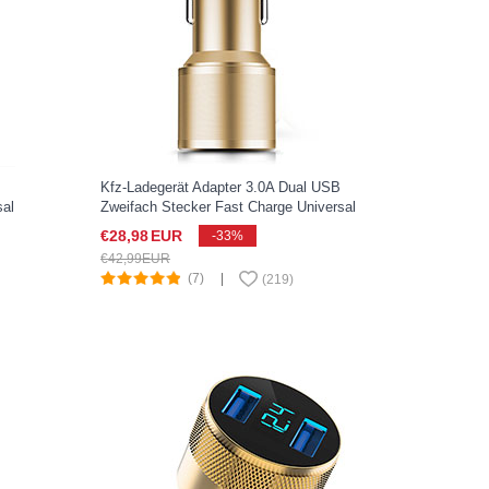
Kfz-Ladegerät Adapter 3.0A Dual USB
sal
Zweifach Stecker Fast Charge Universal
K01 für Sony Xperia XZ2 Compact Gold
€28,
98
EUR
-33%
€42,
99
EUR
(7)
|
(
219
)