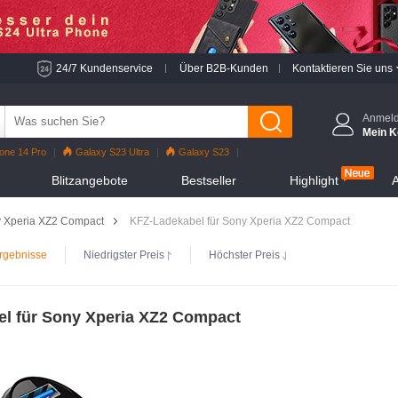
24/7 Kundenservice
Über B2B-Kunden
Kontaktieren Sie uns
Anmel
Mein K
one 14 Pro
Galaxy S23 Ultra
Galaxy S23
o
iPhone 13 Pro
Reno7 Pro
Galaxy S22
Blitzangebote
Bestseller
Highlight
A
hone 12 Pro Max
Mi 11
 Xperia XZ2 Compact
KFZ-Ladekabel für Sony Xperia XZ2 Compact
rgebnisse
Niedrigster Preis
Höchster Preis
l für Sony Xperia XZ2 Compact