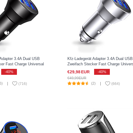
 Adapter 3.4A Dual USB
Kfz-Ladegerät Adapter 3.4A Dual USB
ker Fast Charge Universal
Zweifach Stecker Fast Charge Univer
Xperia XZ2 Compact
K06 für Sony Xperia XZ2 Compact Sil
€29,
98
EUR
-40%
-40%
€49,
99
EUR
6)
|
(2)
|
(
716
)
(
664
)