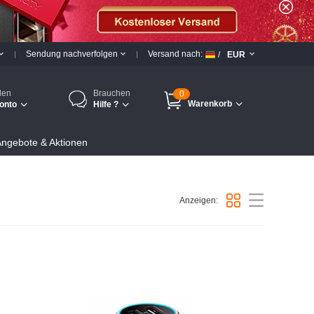
Sendung nachverfolgen
Versand nach:
/
EUR
den
Brauchen
0
Warenkorb
onto
Hilfe ?
ngebote & Aktionen
Anzeigen: