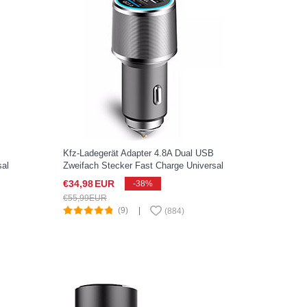
Kfz-Ladegerät Adapter 4.8A Dual USB
sal
Zweifach Stecker Fast Charge Universal
t
K08 für Sony Xperia XZ2 Compact Silber
€34,
98
EUR
-38%
€55,
99
EUR
(9)
|
(
884
)