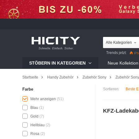
Alle Kategorien
Trends jetzt:
iPh
Mi 12 Pro
Reno8 Pr
STÖBERN IN KATEGORIEN
Neue Kollektion
Galaxy S22 Ultra
iP
Startseite
Handy Zubehör
Zubehör Sony
Zubehör Sony
Sortieren:
Beste E
Farbe
Mehr anzeigen
(51)
Blau
(1)
KFZ-Ladekabe
Gold
(7)
Hellblau
(2)
Rosa
(2)