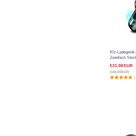
Kfz-Ladegerät
Zweifach Stec
K03 für Sony 
€31,
98
EUR
Schwarz
€45,
99
EUR
(