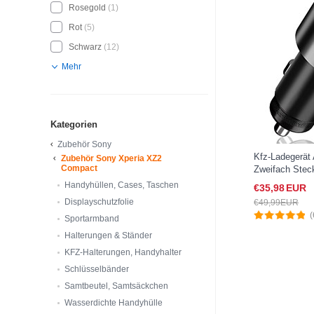
Rosegold
(1)
Rot
(5)
Schwarz
(12)
Mehr
Kategorien
Zubehör Sony
Kfz-Ladegerät
Zubehör Sony Xperia XZ2
Compact
Zweifach Stec
K10 für Sony 
Handyhüllen, Cases, Taschen
€35,
98
EUR
Schwarz
Displayschutzfolie
€49,
99
EUR
(
Sportarmband
Halterungen & Ständer
KFZ-Halterungen, Handyhalter
Schlüsselbänder
Samtbeutel, Samtsäckchen
Wasserdichte Handyhülle