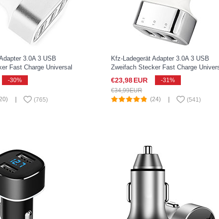
 Adapter 3.0A 3 USB
Kfz-Ladegerät Adapter 3.0A 3 USB
ker Fast Charge Universal
Zweifach Stecker Fast Charge Univer
Xperia XZ2 Compact Silber
U09 für Sony Xperia XZ2 Compact Sil
€23,
98
EUR
-30%
-31%
€34,
99
EUR
20)
|
(24)
|
(
765
)
(
541
)