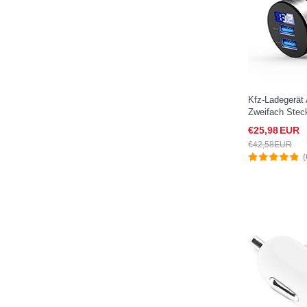
Kfz-Ladegerät
Zweifach Stec
für Sony Xper
€25,
98
EUR
€42,
58
EUR
(