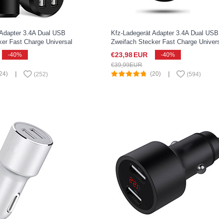
 Adapter 3.4A Dual USB
Kfz-Ladegerät Adapter 3.4A Dual USB
ker Fast Charge Universal
Zweifach Stecker Fast Charge Univer
ia XZ2 Compact Schwarz
U01 für Sony Xperia XZ2 Compact
€23,
98
EUR
-40%
-40%
Schwarz
€39,
99
EUR
24)
|
(20)
|
(
252
)
(
594
)