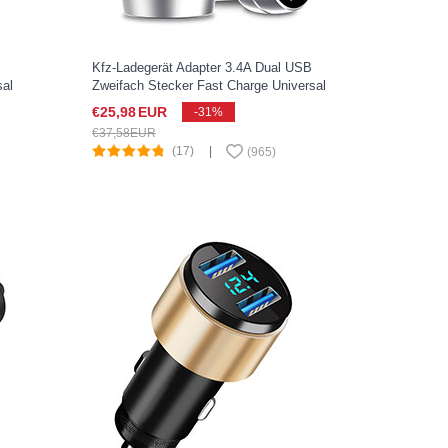
Kfz-Ladegerät Adapter 3.4A Dual USB
sal
Zweifach Stecker Fast Charge Universal
U03 für Sony Xperia XZ2 Compact Silber
€25,
98
EUR
-31%
€37,
58
EUR
(17)
|
(
965
)