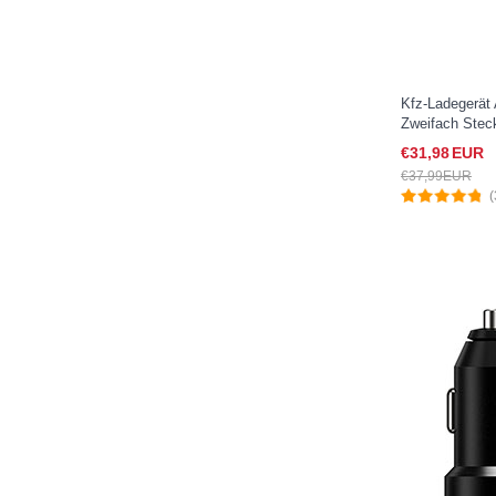
Kfz-Ladegerät
Zweifach Stec
für Sony Xper
€31,
98
EUR
€37,
99
EUR
(