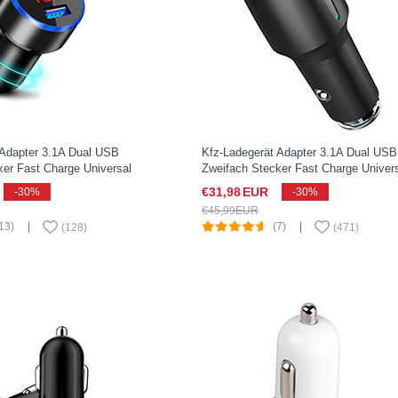
 Adapter 3.1A Dual USB
Kfz-Ladegerät Adapter 3.1A Dual USB
ker Fast Charge Universal
Zweifach Stecker Fast Charge Univer
Xperia XZ2 Compact
K02 für Sony Xperia XZ2 Compact
€31,
98
EUR
-30%
-30%
Schwarz
€45,
99
EUR
13)
|
(7)
|
(
128
)
(
471
)