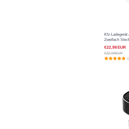
Kfz-Ladegerät
Zweifach Stec
U07 für Sony 
€22,
98
EUR
€32,
99
EUR
(