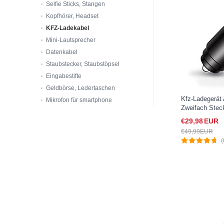
Selfie Sticks, Stangen
Kopfhörer, Headset
KFZ-Ladekabel
Mini-Lautsprecher
Datenkabel
Staubstecker, Staubstöpsel
Eingabestifte
Geldbörse, Ledertaschen
Kfz-Ladegerät
Mikrofon für smartphone
Zweifach Stec
K06 für Sony 
€29,
98
EUR
Schwarz
€49,
99
EUR
(