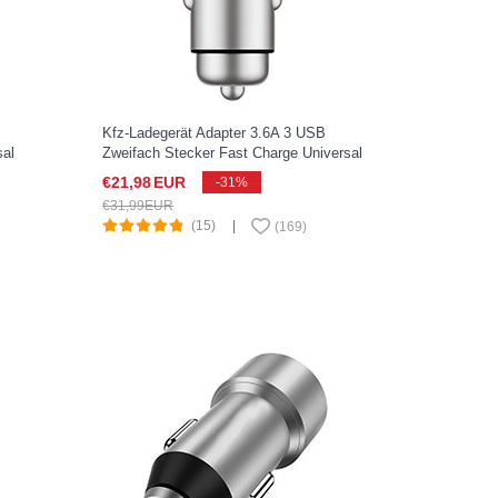
Kfz-Ladegerät Adapter 3.6A 3 USB
sal
Zweifach Stecker Fast Charge Universal
ber
U10 für Sony Xperia XZ2 Compact Silber
€21,
98
EUR
-31%
€31,
99
EUR
(15)
|
(
169
)