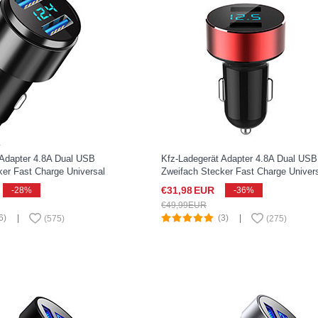
 Adapter 4.8A Dual USB
Kfz-Ladegerät Adapter 4.8A Dual USB
ker Fast Charge Universal
Zweifach Stecker Fast Charge Univer
Xperia XZ2 Compact
K07 für Sony Xperia XZ2 Compact Ro
€31,
98
EUR
-28%
-36%
€49,
99
EUR
6)
|
(3)
|
(
575
)
(
275
)