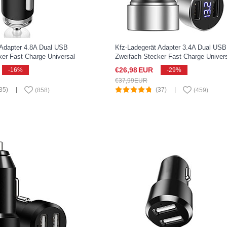
 Adapter 4.8A Dual USB
Kfz-Ladegerät Adapter 3.4A Dual USB
ker Fast Charge Universal
Zweifach Stecker Fast Charge Univer
ia XZ2 Compact Schwarz
für Sony Xperia XZ2 Compact Silber
€26,
98
EUR
-16%
-29%
€37,
99
EUR
35)
|
(37)
|
(
858
)
(
459
)