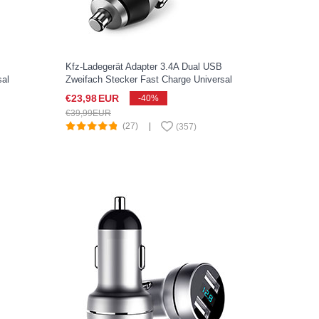
Kfz-Ladegerät Adapter 3.4A Dual USB
sal
Zweifach Stecker Fast Charge Universal
U02 für Sony Xperia XZ2 Compact Silber
€23,
98
EUR
-40%
€39,
99
EUR
(27)
|
(
357
)