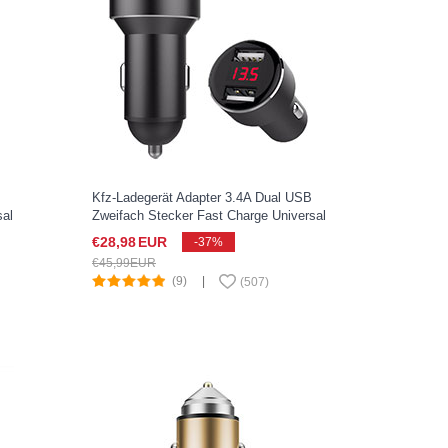
Kfz-Ladegerät Adapter 3.4A Dual USB
sal
Zweifach Stecker Fast Charge Universal
ber
K04 für Sony Xperia XZ2 Compact
€28,
98
EUR
-37%
Schwarz
€45,
99
EUR
(9)
|
(
507
)