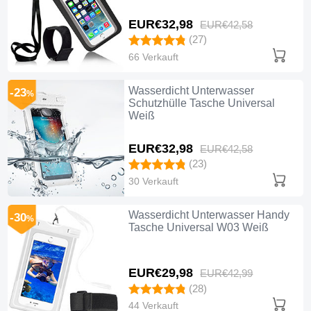
EUR€32,
98
EUR€42,
58
(27)
66 Verkauft
Wasserdicht Unterwasser
-23
%
Schutzhülle Tasche Universal
Weiß
EUR€32,
98
EUR€42,
58
(23)
30 Verkauft
Wasserdicht Unterwasser Handy
-30
%
Tasche Universal W03 Weiß
EUR€29,
98
EUR€42,
99
(28)
44 Verkauft