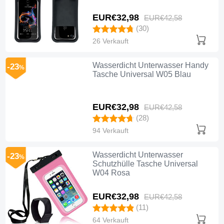
EUR€32,
98
EUR€42,
58
(30)
26 Verkauft
Wasserdicht Unterwasser Handy
-23
%
Tasche Universal W05 Blau
EUR€32,
98
EUR€42,
58
(28)
94 Verkauft
Wasserdicht Unterwasser
-23
%
Schutzhülle Tasche Universal
W04 Rosa
EUR€32,
98
EUR€42,
58
(11)
64 Verkauft