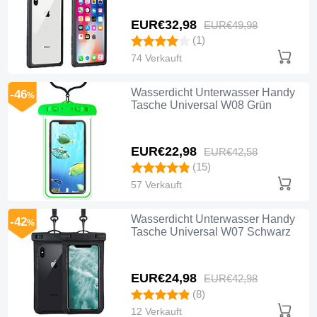
EUR€32,
98
EUR€49,
98
(1)
74 Verkauft
Wasserdicht Unterwasser Handy
-46
%
Tasche Universal W08 Grün
EUR€22,
98
EUR€42,
58
(15)
57 Verkauft
Wasserdicht Unterwasser Handy
-42
%
Tasche Universal W07 Schwarz
EUR€24,
98
EUR€42,
98
(8)
12 Verkauft