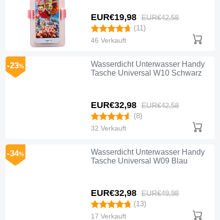
EUR€19,
98
EUR€42,
58
(11)
46 Verkauft
Wasserdicht Unterwasser Handy
-23
%
Tasche Universal W10 Schwarz
EUR€32,
98
EUR€42,
58
(8)
32 Verkauft
Wasserdicht Unterwasser Handy
-34
%
Tasche Universal W09 Blau
EUR€32,
98
EUR€49,
98
(13)
17 Verkauft