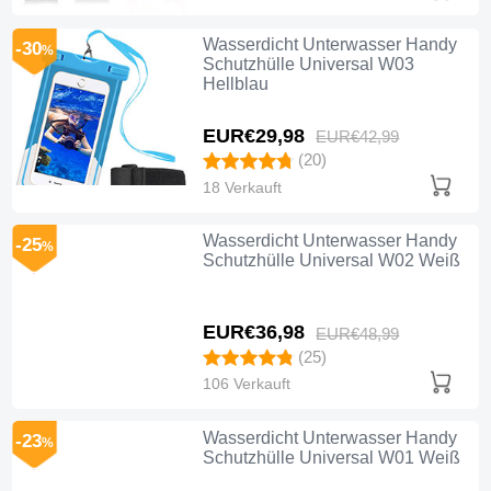
Wasserdicht Unterwasser Handy
-30
%
Schutzhülle Universal W03
Hellblau
EUR€29,
98
EUR€42,
99
(20)
18 Verkauft
Wasserdicht Unterwasser Handy
-25
%
Schutzhülle Universal W02 Weiß
EUR€36,
98
EUR€48,
99
(25)
106 Verkauft
Wasserdicht Unterwasser Handy
-23
%
Schutzhülle Universal W01 Weiß