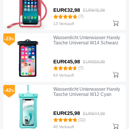
EUR€32,
98
EUR€45,
98
(7)
13 Verkauft
Wasserdicht Unterwasser Handy
-23
%
Tasche Universal W14 Schwarz
EUR€45,
98
EUR€59,
98
(7)
64 Verkauft
Wasserdicht Unterwasser Handy
-42
%
Tasche Universal W12 Cyan
EUR€25,
98
EUR€44,
98
(11)
40 Verkauft