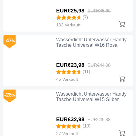
EUR€25,
98
EUR€45,
98
(7)
132 Verkauft
Wasserdicht Unterwasser Handy
-47
%
Tasche Universal W16 Rosa
EUR€23,
98
EUR€44,
98
(11)
45 Verkauft
Wasserdicht Unterwasser Handy
-28
%
Tasche Universal W15 Silber
EUR€32,
98
EUR€45,
98
(10)
27 Verkauft