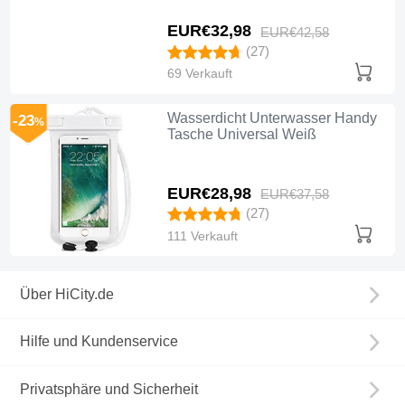
EUR€32,
98
EUR€42,
58
(27)
69 Verkauft
Wasserdicht Unterwasser Handy
-23
%
Tasche Universal Weiß
EUR€28,
98
EUR€37,
58
(27)
111 Verkauft
Über HiCity.de
Hilfe und Kundenservice
Privatsphäre und Sicherheit