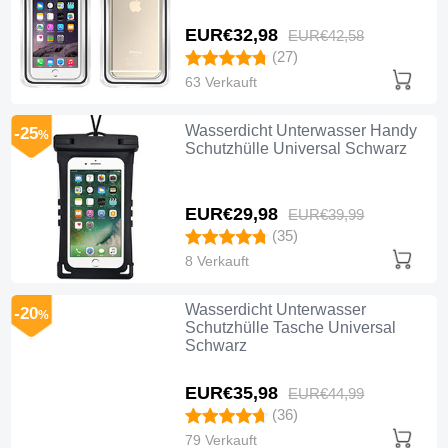
EUR€32,
98
EUR€42,
58
(27)
63 Verkauft
Wasserdicht Unterwasser Handy
-25
%
Schutzhülle Universal Schwarz
EUR€29,
98
EUR€39,
99
(35)
8 Verkauft
Wasserdicht Unterwasser
-20
%
Schutzhülle Tasche Universal
Schwarz
EUR€35,
98
EUR€44,
99
(36)
79 Verkauft