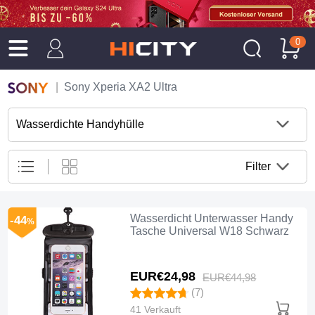
0
Sony Xperia XA2 Ultra
Wasserdichte Handyhülle
Filter
Wasserdicht Unterwasser Handy
-44
%
Tasche Universal W18 Schwarz
EUR€24,
98
EUR€44,
98
(7)
41 Verkauft