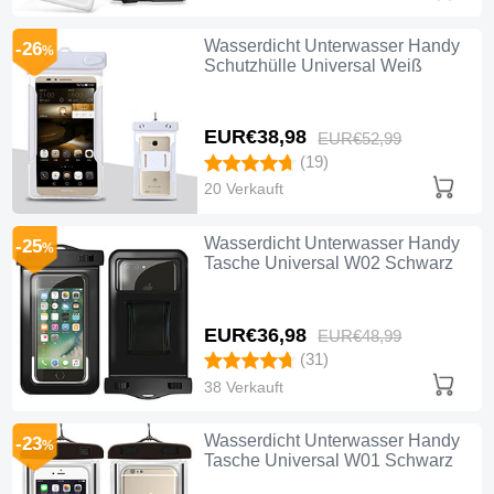
Wasserdicht Unterwasser Handy
-26
%
Schutzhülle Universal Weiß
EUR€38,
98
EUR€52,
99
(19)
20 Verkauft
Wasserdicht Unterwasser Handy
-25
%
Tasche Universal W02 Schwarz
EUR€36,
98
EUR€48,
99
(31)
38 Verkauft
Wasserdicht Unterwasser Handy
-23
%
Tasche Universal W01 Schwarz