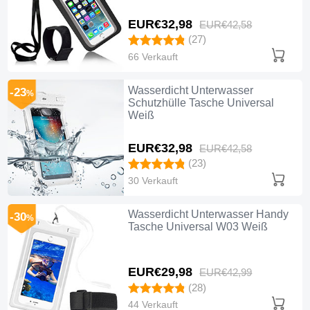
EUR€32,
98
EUR€42,
58
(27)
66 Verkauft
Wasserdicht Unterwasser
-23
%
Schutzhülle Tasche Universal
Weiß
EUR€32,
98
EUR€42,
58
(23)
30 Verkauft
Wasserdicht Unterwasser Handy
-30
%
Tasche Universal W03 Weiß
EUR€29,
98
EUR€42,
99
(28)
44 Verkauft