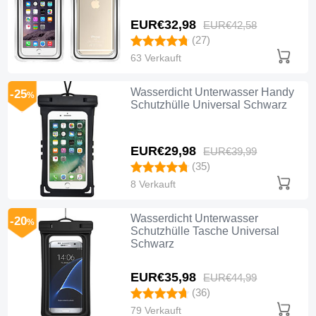
EUR€32,
98
EUR€42,
58
(27)
63 Verkauft
Wasserdicht Unterwasser Handy
-25
%
Schutzhülle Universal Schwarz
EUR€29,
98
EUR€39,
99
(35)
8 Verkauft
Wasserdicht Unterwasser
-20
%
Schutzhülle Tasche Universal
Schwarz
EUR€35,
98
EUR€44,
99
(36)
79 Verkauft