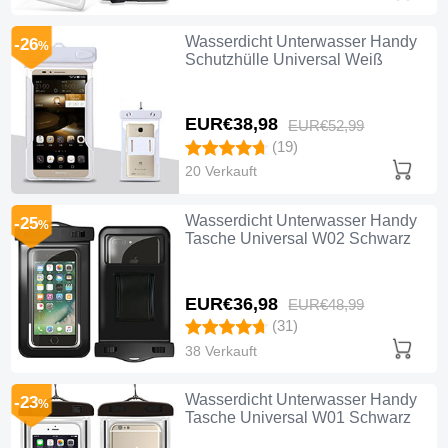
Wasserdicht Unterwasser Handy
-26
%
Schutzhülle Universal Weiß
EUR€38,
98
EUR€52,
99
(19)
20 Verkauft
Wasserdicht Unterwasser Handy
-25
%
Tasche Universal W02 Schwarz
EUR€36,
98
EUR€48,
99
(31)
38 Verkauft
Wasserdicht Unterwasser Handy
-23
%
Tasche Universal W01 Schwarz