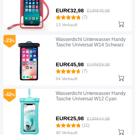
EUR€32,
98
EUR€45,
98
(7)
13 Verkauft
Wasserdicht Unterwasser Handy
-23
%
Tasche Universal W14 Schwarz
EUR€45,
98
EUR€59,
98
(7)
64 Verkauft
Wasserdicht Unterwasser Handy
-42
%
Tasche Universal W12 Cyan
EUR€25,
98
EUR€44,
98
(11)
40 Verkauft