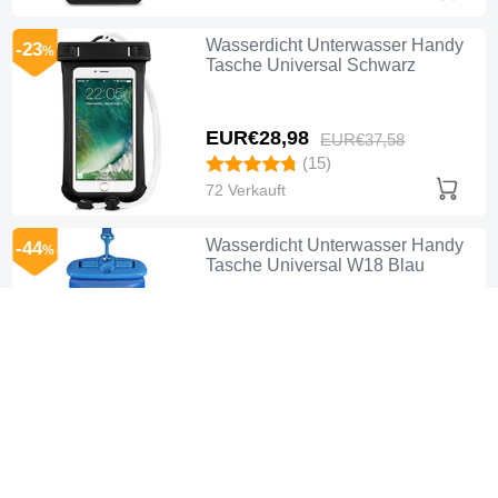
Wasserdicht Unterwasser Handy
-23
%
Tasche Universal Schwarz
EUR€28,
98
EUR€37,
58
(15)
72 Verkauft
Wasserdicht Unterwasser Handy
-44
%
Tasche Universal W18 Blau
EUR€24,
98
EUR€44,
98
(14)
86 Verkauft
Wasserdicht Unterwasser Handy
-43
%
Tasche Universal W17 Blau