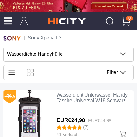
0
Sony Xperia L3
Wasserdichte Handyhülle
Filter
Wasserdicht Unterwasser Handy
-44
%
Tasche Universal W18 Schwarz
EUR€24,
98
EUR€44,
98
(7)
41 Verkauft