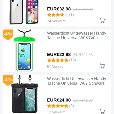
EUR€32,
98
EUR€49,
98
(1)
74 Verkauft
Wasserdicht Unterwasser Handy
-46
%
Tasche Universal W08 Grün
EUR€22,
98
EUR€42,
58
(15)
57 Verkauft
Wasserdicht Unterwasser Handy
-42
%
Tasche Universal W07 Schwarz
EUR€24,
98
EUR€42,
98
(8)
12 Verkauft