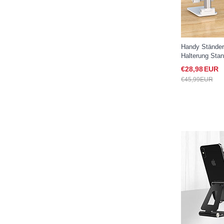
Handy Ständer
Halterung Stan
Samsung Gala
€28,
98
EUR
€45,
99
EUR