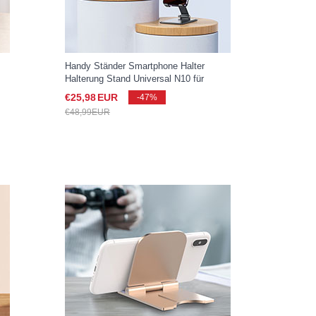
Handy Ständer Smartphone Halter
Halterung Stand Universal N10 für
rz
Samsung Galaxy S25 Ultra 5G Schwarz
€25,
98
EUR
-47%
€48,
99
EUR