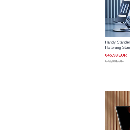
Handy Ständer
Halterung Stan
Samsung Galax
€45,
98
EUR
€72,
99
EUR