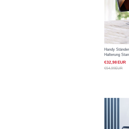
Handy Ständer
Halterung Stan
Samsung Gala
€32,
98
EUR
€54,
99
EUR