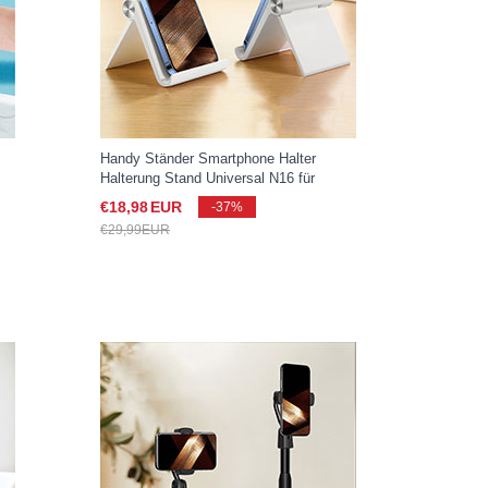
Handy Ständer Smartphone Halter
Halterung Stand Universal N16 für
Samsung Galaxy S25 Ultra 5G Weiß
€18,
98
EUR
-37%
€29,
99
EUR