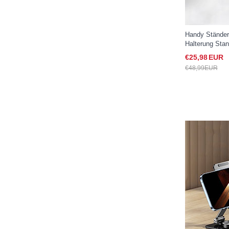
Handy Ständer
Halterung Stan
Samsung Gala
€25,
98
EUR
€48,
99
EUR