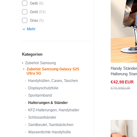
Gelb
(6)
Gold
(53)
Grau
(5)
Mehr
Kategorien
Zubehör Samsung
Handy Ständer
Zubehör Samsung Galaxy S25
Ultra 5G
Halterung Stan
Samsung Galax
Handyhüllen, Cases, Taschen
€42,
98
EUR
Displayschutzfolie
€79,
99
EUR
Sportarmband
Halterungen & Ständer
KFZ-Halterungen, Handyhalter
Schlüsselbänder
Samtbeutel, Samtsäckchen
Wasserdichte Handyhülle