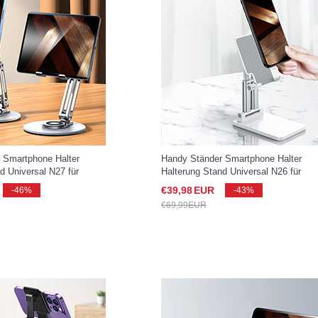
 Smartphone Halter
Handy Ständer Smartphone Halter
d Universal N27 für
Halterung Stand Universal N26 für
y S25 Ultra 5G Silber
Samsung Galaxy S25 Ultra 5G Weiß
€39,
98
EUR
-46%
-43%
€69,
99
EUR