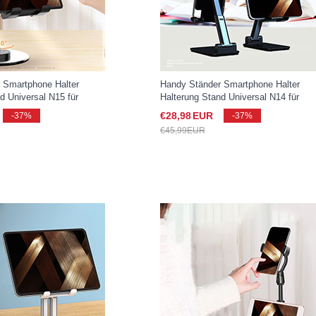
 Smartphone Halter
Handy Ständer Smartphone Halter
d Universal N15 für
Halterung Stand Universal N14 für
xy S25 Ultra 5G Schwarz
Samsung Galaxy S25 Ultra 5G Schwa
€28,
98
EUR
-37%
-37%
€45,
99
EUR