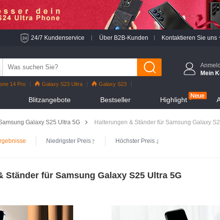
24/7 Kundenservice
Über B2B-Kunden
Kontaktieren Sie uns
Anmel
Mein K
one 14 Pro
Galaxy S23 Ultra
Galaxy S23
o
iPhone 13 Pro
Reno7 Pro
Galaxy S22
Blitzangebote
Bestseller
Highlight
A
hone 12 Pro Max
Mi 11
Samsung Galaxy S25 Ultra 5G
Halterungen & Ständer für Samsung Galaxy S2
rgebnisse
Niedrigster Preis
Höchster Preis
& Ständer für Samsung Galaxy S25 Ultra 5G