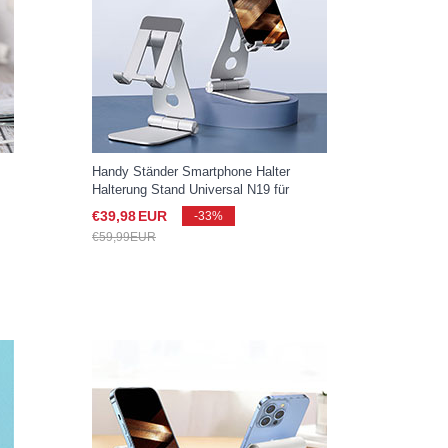
Handy Ständer Smartphone Halter
Halterung Stand Universal N19 für
Samsung Galaxy S25 Ultra 5G Silber
€39,
98
EUR
-33%
€59,
99
EUR