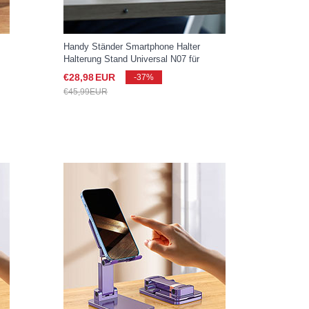
Handy Ständer Smartphone Halter
Halterung Stand Universal N07 für
Samsung Galaxy S25 Ultra 5G Gold
€28,
98
EUR
-37%
€45,
99
EUR