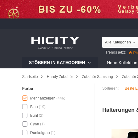
Alle Kategorien
Trends jetzt:
iPh
Mi 12 Pro
Reno8 Pr
STÖBERN IN KATEGORIEN
Neue Kollektion
Galaxy S22 Ultra
iP
Startseite
Handy Zubehör
Zubehör Samsung
Zubehör 
Sortieren:
Beste E
Farbe
Mehr anzeigen
(446)
Blau
(19)
Halterungen 
Bunt
(2)
Cyan
(1)
Dunkelgrau
(1)