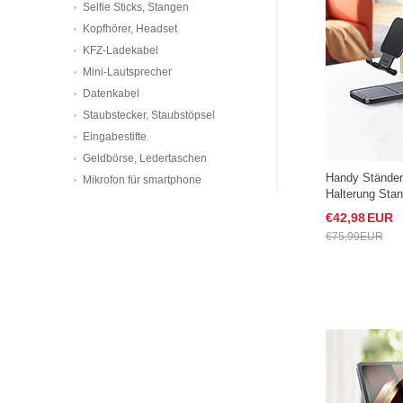
Selfie Sticks, Stangen
Kopfhörer, Headset
KFZ-Ladekabel
Mini-Lautsprecher
Datenkabel
Staubstecker, Staubstöpsel
Eingabestifte
Geldbörse, Ledertaschen
Handy Ständer
Mikrofon für smartphone
Halterung Stan
Samsung Gala
€42,
98
EUR
€75,
99
EUR