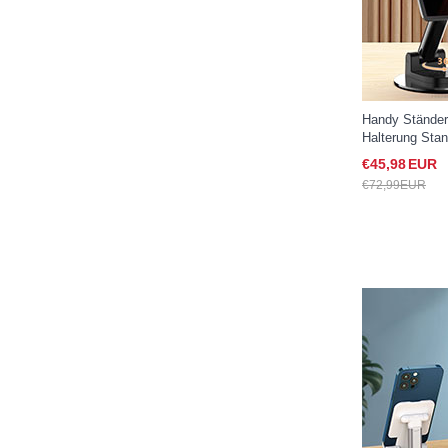
Handy Ständer
Halterung Stan
Samsung Gala
€45,
98
EUR
€72,
99
EUR