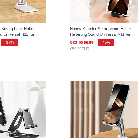
 Smartphone Halter
Handy Ständer Smartphone Halter
d Universal N12 für
Halterung Stand Universal N11 für
xy S25 Ultra 5G Weiß
Samsung Galaxy S25 Ultra 5G Schwa
€32,
98
EUR
-37%
-45%
€59,
99
EUR