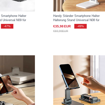
 Smartphone Halter
Handy Ständer Smartphone Halter
d Universal N09 für
Halterung Stand Universal N08 für
xy S25 Ultra 5G Schwarz
Samsung Galaxy S25 Ultra 5G Weiß
€35,
98
EUR
-47%
-49%
€69,
99
EUR