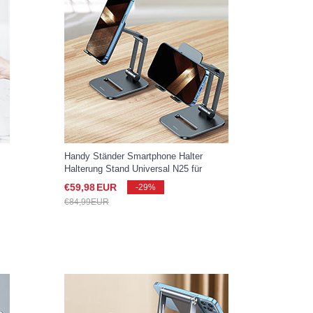
Handy Ständer Smartphone Halter
Halterung Stand Universal N25 für
Samsung Galaxy S25 Ultra 5G Schwarz
€59,
98
EUR
-29%
€84,
99
EUR