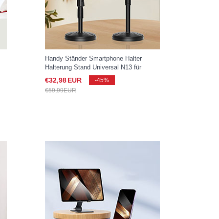
Handy Ständer Smartphone Halter
Halterung Stand Universal N13 für
rz
Samsung Galaxy S25 Ultra 5G Schwarz
€32,
98
EUR
-45%
€59,
99
EUR