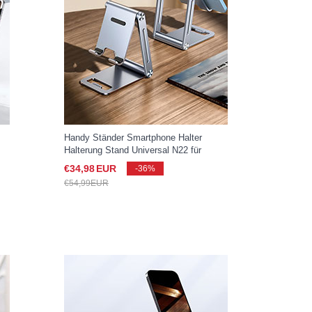
Handy Ständer Smartphone Halter
Halterung Stand Universal N22 für
Samsung Galaxy S25 Ultra 5G Silber
€34,
98
EUR
-36%
€54,
99
EUR