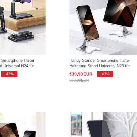
 Smartphone Halter
Handy Ständer Smartphone Halter
d Universal N24 für
Halterung Stand Universal N23 für
xy S25 Ultra 5G Schwarz
Samsung Galaxy S25 Ultra 5G Silber
€39,
98
EUR
-43%
-43%
€69,
99
EUR