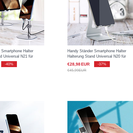
 Smartphone Halter
Handy Ständer Smartphone Halter
d Universal N21 für
Halterung Stand Universal N20 für
xy S25 Ultra 5G Weiß
Samsung Galaxy S25 Ultra 5G Silber
€28,
98
EUR
-40%
-37%
€45,
99
EUR