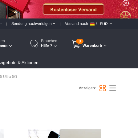
Sendung nachverfolgen
Versand nach:
/
EUR
den
Brauchen
0
Warenkorb
onto
Hilfe ?
ngebote & Aktionen
5 Ultra 5G
Anzeigen: