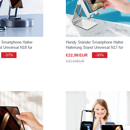
 Smartphone Halter
Handy Ständer Smartphone Halter
d Universal N18 für
Halterung Stand Universal N17 für
y S25 Ultra 5G Grau
Samsung Galaxy S25 Ultra 5G Silber
€22,
98
EUR
-37%
-30%
€32,
99
EUR