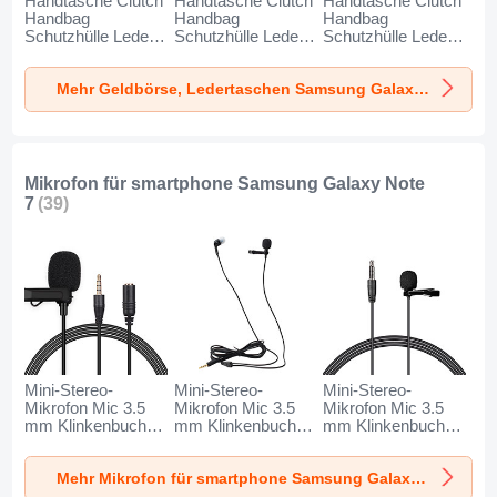
Handtasche Clutch
Handtasche Clutch
Handtasche Clutch
Handbag
Handbag
Handbag
Schutzhülle Leder
Schutzhülle Leder
Schutzhülle Leder
Universal N01 für
Universal K19 für
Universal K18 für
Samsung Galaxy
Samsung Galaxy
Samsung Galaxy
Mehr Geldbörse, Ledertaschen Samsung Galaxy Note 7
Note 7 Schwarz
Note 7 Schwarz
Note 7 Braun
Mikrofon für smartphone Samsung Galaxy Note
7
(39)
Mini-Stereo-
Mini-Stereo-
Mini-Stereo-
Mikrofon Mic 3.5
Mikrofon Mic 3.5
Mikrofon Mic 3.5
mm Klinkenbuchse
mm Klinkenbuchse
mm Klinkenbuchse
K06 für Samsung
K05 für Samsung
K08 für Samsung
Galaxy Note 7
Galaxy Note 7
Galaxy Note 7
Mehr Mikrofon für smartphone Samsung Galaxy Note 7
Schwarz
Schwarz
Schwarz