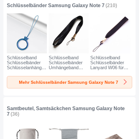
Schlüsselbänder Samsung Galaxy Note 7
(210)
Schlüsselband
Schlüsselband
Schlüsselband
Schlüsselbänder
Schlüsselbänder
Schlüsselbänder
Schlüsselanhänger
Umhängeband
Lanyard W06 für
mit Fingerring R07
Lanyard N10 für
Samsung Galaxy
für Samsung
Samsung Galaxy
Note 7 Schwarz
Mehr Schlüsselbänder Samsung Galaxy Note 7
Galaxy Note 7 Blau
Note 7 Schwarz
Samtbeutel, Samtsäckchen Samsung Galaxy Note
7
(36)