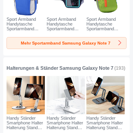
Sport Armband
Sport Armband
Sport Armband
Handytasche
Handytasche
Handytasche
Sportarmband
Sportarmband
Sportarmband
Laufen Joggen
Laufen Joggen
Laufen Joggen
Universal A11 für
Universal G03 für
Universal A10 für
Mehr Sportarmband Samsung Galaxy Note 7
Samsung Galaxy
Samsung Galaxy
Samsung Galaxy
Note 7 Blau
Note 7 Schwarz
Note 7 Grün
Halterungen & Ständer Samsung Galaxy Note 7
(193)
Handy Ständer
Handy Ständer
Handy Ständer
Smartphone Halter
Smartphone Halter
Smartphone Halter
Halterung Stand
Halterung Stand
Halterung Stand
Universal N27 für
Universal N26 für
Universal N25 für