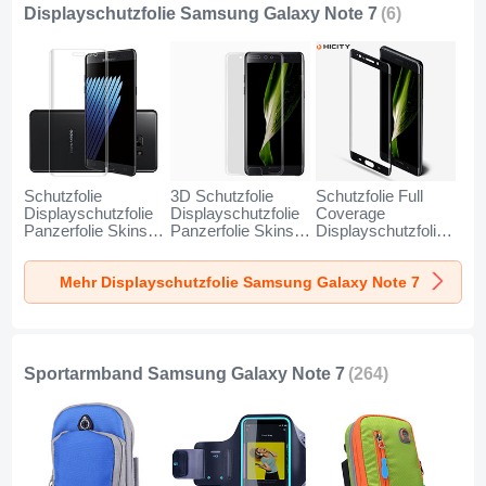
Displayschutzfolie Samsung Galaxy Note 7
(6)
Schutzfolie
3D Schutzfolie
Schutzfolie Full
Displayschutzfolie
Displayschutzfolie
Coverage
Panzerfolie Skins
Panzerfolie Skins
Displayschutzfolie
zum Aufkleben
zum Aufkleben
Panzerfolie Skins
Gehärtetes Glas
Gehärtetes Glas
zum Aufkleben
Mehr Displayschutzfolie Samsung Galaxy Note 7
Glasfolie für
Glasfolie für
Gehärtetes Glas
Samsung Galaxy
Samsung Galaxy
Glasfolie F05 für
Note 7 Klar
Note 7 Klar
Samsung Galaxy
Note 7 Schwarz
Sportarmband Samsung Galaxy Note 7
(264)