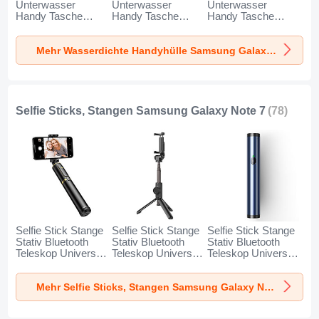
Unterwasser
Unterwasser
Unterwasser
Handy Tasche
Handy Tasche
Handy Tasche
Universal W18 für
Universal W17 für
Universal W16 für
Samsung Galaxy
Samsung Galaxy
Samsung Galaxy
Mehr Wasserdichte Handyhülle Samsung Galaxy Note 7
Note 7 Schwarz
Note 7 Gold
Note 7 Orange
Selfie Sticks, Stangen Samsung Galaxy Note 7
(78)
Selfie Stick Stange
Selfie Stick Stange
Selfie Stick Stange
Stativ Bluetooth
Stativ Bluetooth
Stativ Bluetooth
Teleskop Universal
Teleskop Universal
Teleskop Universal
T34 für Samsung
T32 für Samsung
T31 für Samsung
Galaxy Note 7 Gold
Galaxy Note 7
Galaxy Note 7 Blau
Mehr Selfie Sticks, Stangen Samsung Galaxy Note 7
und Schwarz
Schwarz