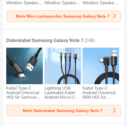
Wireless Speaker
Wireless Speaker
Wireless Speaker
Boxen K01 für
Boxen K09 für
Boxen K08 für
Samsung Galaxy
Samsung Galaxy
Samsung Galaxy
Mehr Mini-Lautsprecher Samsung Galaxy Note 7
Note 7 Gold
Note 7 Schwarz
Note 7 Blau
Datenkabel Samsung Galaxy Note 7
(146)
Kabel Type-C
Lightning USB
Kabel Type-C
Android Universal
Ladekabel Kabel
Android Universal
H01 für Samsung
Android Micro USB
66W H01 für
Galaxy Note 7
Type-C 100W H01
Samsung Galaxy
Dunkelgrau
für Samsung
Note 7 Schwarz
Mehr Datenkabel Samsung Galaxy Note 7
Galaxy Note 7
Schwarz