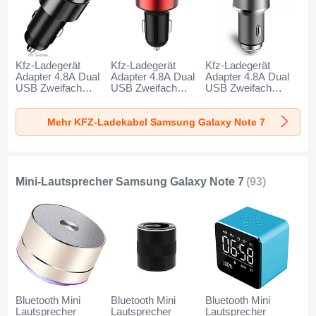
Kfz-Ladegerät
Kfz-Ladegerät
Kfz-Ladegerät
Adapter 4.8A Dual
Adapter 4.8A Dual
Adapter 4.8A Dual
USB Zweifach
USB Zweifach
USB Zweifach
Stecker Fast
Stecker Fast
Stecker Fast
Charge Universal
Charge Universal
Charge Universal
Mehr KFZ-Ladekabel Samsung Galaxy Note 7
K10 für Samsung
K07 für Samsung
K08 für Samsung
Galaxy Note 7
Galaxy Note 7 Rot
Galaxy Note 7
Schwarz
Silber
Mini-Lautsprecher Samsung Galaxy Note 7
(93)
Bluetooth Mini
Bluetooth Mini
Bluetooth Mini
Lautsprecher
Lautsprecher
Lautsprecher