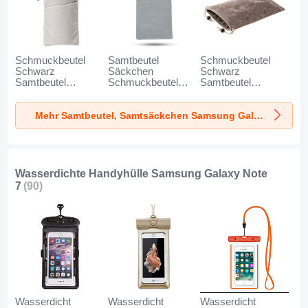
Schmuckbeutel
Samtbeutel
Schmuckbeutel
Schwarz
Säckchen
Schwarz
Samtbeutel
Schmuckbeutel
Samtbeutel
Geschenktasche
Schwarz Universal
Geschenktasche
Universal K02 für
für Samsung
Universal S05 für
Mehr Samtbeutel, Samtsäckchen Samsung Galaxy Note 7
Samsung Galaxy
Galaxy Note 7
Samsung Galaxy
Note 7 Grau
Grau
Note 7 Braun
Wasserdichte Handyhülle Samsung Galaxy Note
7
(90)
Wasserdicht
Wasserdicht
Wasserdicht