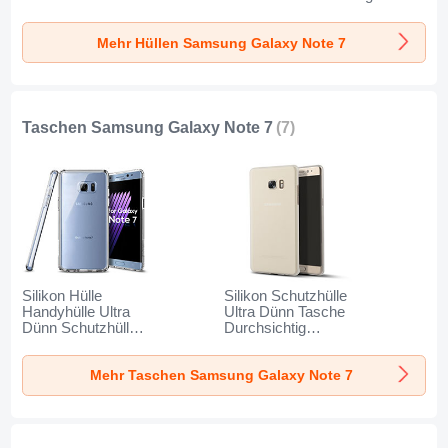
Durchsichtig
Tasche S01 für
Transparent T03 für
Transparent Matt
Samsung Galaxy
Samsung Galaxy
Mehr Hüllen Samsung Galaxy Note 7
für Samsung
Note 7 Schwarz
Note 7 Klar
Galaxy Note 7
Weiß
Taschen Samsung Galaxy Note 7
(7)
Silikon Hülle
Silikon Schutzhülle
Handyhülle Ultra
Ultra Dünn Tasche
Dünn Schutzhülle
Durchsichtig
Durchsichtig
Transparent T02 für
Transparent für
Samsung Galaxy
Mehr Taschen Samsung Galaxy Note 7
Samsung Galaxy
Note 7 Klar
Note 7 Klar