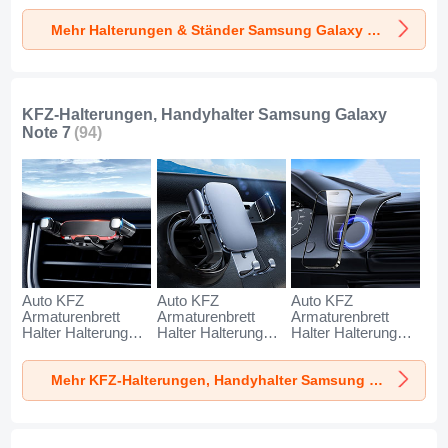
Samsung Galaxy
Samsung Galaxy
Samsung Galaxy
Mehr Halterungen & Ständer Samsung Galaxy Note 7
Note 7 Silber
Note 7 Weiß
Note 7 Schwarz
KFZ-Halterungen, Handyhalter Samsung Galaxy
Note 7
(94)
Auto KFZ
Auto KFZ
Auto KFZ
Armaturenbrett
Armaturenbrett
Armaturenbrett
Halter Halterung
Halter Halterung
Halter Halterung
Universal
Universal
Universal
AutoHalter
AutoHalter
AutoHalter
Mehr KFZ-Halterungen, Handyhalter Samsung Galaxy Note 7
Halterungung
Halterungung
Halterungung
Handy BS6 für
Handy BS3 für
Magnet Handy BS1
Samsung Galaxy
Samsung Galaxy
für Samsung
Note 7 Schwarz
Note 7 Schwarz
Galaxy Note 7
Schwarz