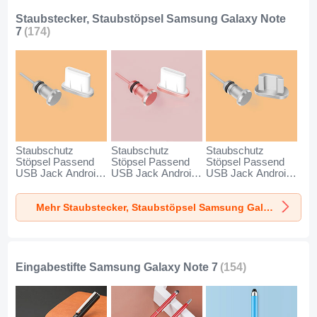
Staubstecker, Staubstöpsel Samsung Galaxy Note
7
(174)
Staubschutz
Staubschutz
Staubschutz
Stöpsel Passend
Stöpsel Passend
Stöpsel Passend
USB Jack Android
USB Jack Android
USB Jack Android
Type-C Universal
Type-C Universal
Universal C02 für
für Samsung
für Samsung
Samsung Galaxy
Mehr Staubstecker, Staubstöpsel Samsung Galaxy Note 7
Galaxy Note 7
Galaxy Note 7
Note 7 Silber
Silber
Rosegold
Eingabestifte Samsung Galaxy Note 7
(154)