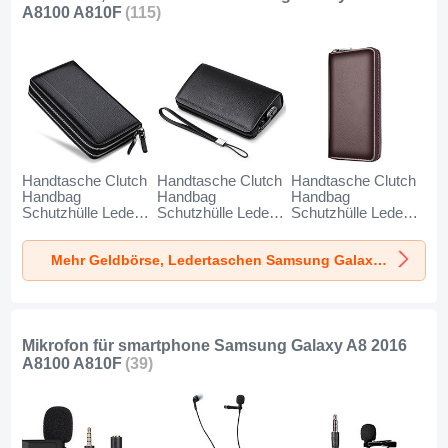
A8100 A810F
(115)
Handtasche Clutch
Handtasche Clutch
Handtasche Clutch
Handbag
Handbag
Handbag
Schutzhülle Leder
Schutzhülle Leder
Schutzhülle Leder
Universal N01 für
Universal K19 für
Universal K18 für
Samsung Galaxy
Samsung Galaxy
Samsung Galaxy
Mehr Geldbörse, Ledertaschen Samsung Galaxy A8 2016 A8100 A810F
A8 2016 A8100
A8 2016 A8100
A8 2016 A8100
A810F Schwarz
A810F Schwarz
A810F Braun
Mikrofon für smartphone Samsung Galaxy A8 2016
A8100 A810F
(39)