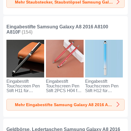
Mehr Staubstecker, Staubstöpsel Samsung Galaxy A8 2016 A8100 A810F
Galaxy A8 2016
Galaxy A8 2016
A8 2016 A8100
A8100 A810F
A8100 A810F
A810F Silber
Silber
Rosegold
Eingabestifte Samsung Galaxy A8 2016 A8100
A810F
(154)
Eingabestift
Eingabestift
Eingabestift
Touchscreen Pen
Touchscreen Pen
Touchscreen Pen
Stift H11 für
Stift 2PCS H04 für
Stift H12 für
Samsung Galaxy
Samsung Galaxy
Samsung Galaxy
A8 2016 A8100
A8 2016 A8100
A8 2016 A8100
Mehr Eingabestifte Samsung Galaxy A8 2016 A8100 A810F
A810F Schwarz
A810F Rot
A810F Blau
Geldbörse, Ledertaschen Samsung Galaxy A8 2016