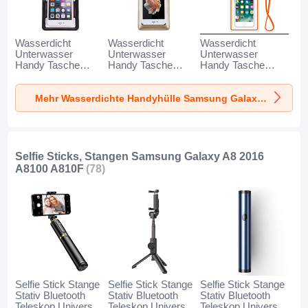
Wasserdicht
Wasserdicht
Wasserdicht
Unterwasser
Unterwasser
Unterwasser
Handy Tasche
Handy Tasche
Handy Tasche
Universal W18 für
Universal W17 für
Universal W16 für
Samsung Galaxy
Samsung Galaxy
Samsung Galaxy
Mehr Wasserdichte Handyhülle Samsung Galaxy A8 2016 A8100 A810F
A8 2016 A8100
A8 2016 A8100
A8 2016 A8100
A810F Schwarz
A810F Gold
A810F Orange
Selfie Sticks, Stangen Samsung Galaxy A8 2016
A8100 A810F
(78)
Selfie Stick Stange
Selfie Stick Stange
Selfie Stick Stange
Stativ Bluetooth
Stativ Bluetooth
Stativ Bluetooth
Teleskop Universal
Teleskop Universal
Teleskop Universal