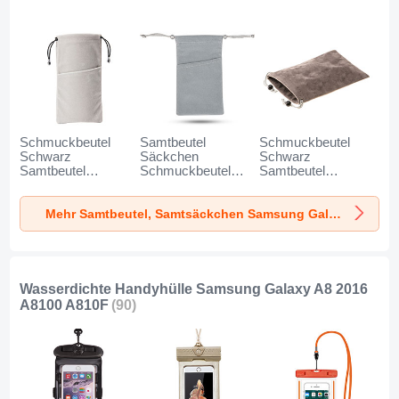
Schmuckbeutel
Samtbeutel
Schmuckbeutel
Schwarz
Säckchen
Schwarz
Samtbeutel
Schmuckbeutel
Samtbeutel
Geschenktasche
Schwarz Universal
Geschenktasche
Universal K02 für
für Samsung
Universal S05 für
Mehr Samtbeutel, Samtsäckchen Samsung Galaxy A8 2016 A8100 A810F
Samsung Galaxy
Galaxy A8 2016
Samsung Galaxy
A8 2016 A8100
A8100 A810F Grau
A8 2016 A8100
A810F Grau
A810F Braun
Wasserdichte Handyhülle Samsung Galaxy A8 2016
A8100 A810F
(90)