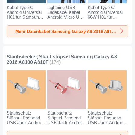
Kabel Type-C
Lightning USB
Kabel Type-C
Android Universal
Ladekabel Kabel
Android Universal
H01 für Samsung
Android Micro USB
66W H01 für
Galaxy A8 2016
Type-C 100W H01
Samsung Galaxy
A8100 A810F
für Samsung
A8 2016 A8100
Mehr Datenkabel Samsung Galaxy A8 2016 A8100 A810F
Dunkelgrau
Galaxy A8 2016
A810F Schwarz
A8100 A810F
Schwarz
Staubstecker, Staubstöpsel Samsung Galaxy A8
2016 A8100 A810F
(174)
Staubschutz
Staubschutz
Staubschutz
Stöpsel Passend
Stöpsel Passend
Stöpsel Passend
USB Jack Android
USB Jack Android
USB Jack Android
Type-C Universal
Type-C Universal
Universal C02 für
für Samsung
für Samsung
Samsung Galaxy