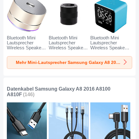
Bluetooth Mini
Bluetooth Mini
Bluetooth Mini
Lautsprecher
Lautsprecher
Lautsprecher
Wireless Speaker
Wireless Speaker
Wireless Speaker
Boxen K01 für
Boxen K09 für
Boxen K08 für
Samsung Galaxy
Samsung Galaxy
Samsung Galaxy
Mehr Mini-Lautsprecher Samsung Galaxy A8 2016 A8100 A810F
A8 2016 A8100
A8 2016 A8100
A8 2016 A8100
A810F Gold
A810F Schwarz
A810F Blau
Datenkabel Samsung Galaxy A8 2016 A8100
A810F
(146)