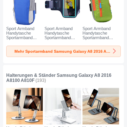
Sport Armband
Sport Armband
Sport Armband
Handytasche
Handytasche
Handytasche
Sportarmband
Sportarmband
Sportarmband
Laufen Joggen
Laufen Joggen
Laufen Joggen
Universal A11 für
Universal G03 für
Universal A10 für
Mehr Sportarmband Samsung Galaxy A8 2016 A8100 A810F
Samsung Galaxy
Samsung Galaxy
Samsung Galaxy
A8 2016 A8100
A8 2016 A8100
A8 2016 A8100
A810F Blau
A810F Schwarz
A810F Grün
Halterungen & Ständer Samsung Galaxy A8 2016
A8100 A810F
(193)