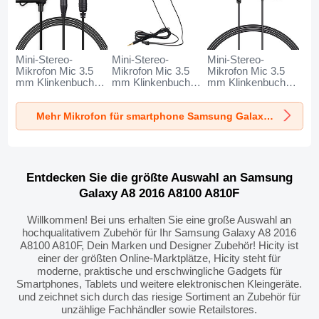
Mini-Stereo-
Mini-Stereo-
Mini-Stereo-
Mikrofon Mic 3.5
Mikrofon Mic 3.5
Mikrofon Mic 3.5
mm Klinkenbuchse
mm Klinkenbuchse
mm Klinkenbuchse
K06 für Samsung
K05 für Samsung
K08 für Samsung
Galaxy A8 2016
Galaxy A8 2016
Galaxy A8 2016
Mehr Mikrofon für smartphone Samsung Galaxy A8 2016 A8100 A810F
A8100 A810F
A8100 A810F
A8100 A810F
Schwarz
Schwarz
Schwarz
Entdecken Sie die größte Auswahl an Samsung
Galaxy A8 2016 A8100 A810F
Willkommen! Bei uns erhalten Sie eine große Auswahl an
hochqualitativem Zubehör für Ihr Samsung Galaxy A8 2016
A8100 A810F, Dein Marken und Designer Zubehör! Hicity ist
einer der größten Online-Marktplätze, Hicity steht für
moderne, praktische und erschwingliche Gadgets für
Smartphones, Tablets und weitere elektronischen Kleingeräte.
und zeichnet sich durch das riesige Sortiment an Zubehör für
unzählige Fachhändler sowie Retailstores.