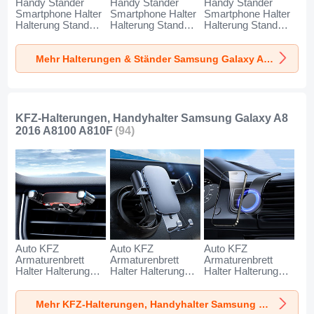
Handy Ständer
Handy Ständer
Handy Ständer
Smartphone Halter
Smartphone Halter
Smartphone Halter
Halterung Stand
Halterung Stand
Halterung Stand
Universal N27 für
Universal N26 für
Universal N25 für
Samsung Galaxy
Samsung Galaxy
Samsung Galaxy
Mehr Halterungen & Ständer Samsung Galaxy A8 2016 A8100 A810F
A8 2016 A8100
A8 2016 A8100
A8 2016 A8100
A810F Silber
A810F Weiß
A810F Schwarz
KFZ-Halterungen, Handyhalter Samsung Galaxy A8
2016 A8100 A810F
(94)
Auto KFZ
Auto KFZ
Auto KFZ
Armaturenbrett
Armaturenbrett
Armaturenbrett
Halter Halterung
Halter Halterung
Halter Halterung
Universal
Universal
Universal
AutoHalter
AutoHalter
AutoHalter
Mehr KFZ-Halterungen, Handyhalter Samsung Galaxy A8 2016 A8100 A810F
Halterungung
Halterungung
Halterungung