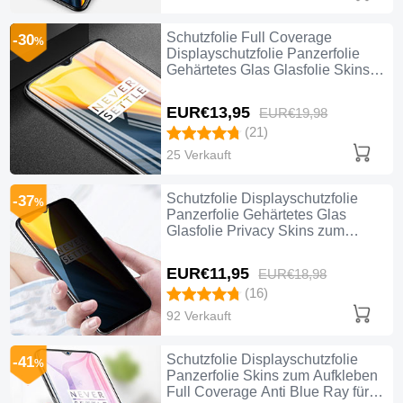
Schutzfolie Full Coverage
-30
%
Displayschutzfolie Panzerfolie
Gehärtetes Glas Glasfolie Skins
zum Aufkleben Panzerglas F03 für
OnePlus 7 Schwarz
EUR€13,
95
EUR€19,
98
(21)
25 Verkauft
Schutzfolie Displayschutzfolie
-37
%
Panzerfolie Gehärtetes Glas
Glasfolie Privacy Skins zum
Aufkleben Panzerglas für OnePlus
7 Klar
EUR€11,
95
EUR€18,
98
(16)
92 Verkauft
Schutzfolie Displayschutzfolie
-41
%
Panzerfolie Skins zum Aufkleben
Full Coverage Anti Blue Ray für