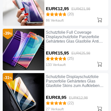
OnePlus 7 Klar
EUR€12,
95
EUR€21,
98
(20)
86 Verkauft
Schutzfolie Full Coverage
-39
%
Displayschutzfolie Panzerfolie
Gehärtetes Glas Glasfolie Anti
Blue Ray Skins zum Aufkleben
Panzerglas für OnePlus 7
EUR€15,
95
EUR€25,
98
Schwarz
(25)
133 Verkauft
Schutzfolie Displayschutzfolie
-31
%
Panzerfolie Gehärtetes Glas
Glasfolie Skins zum Aufkleben
Panzerglas T01 für OnePlus 7
Klar
EUR€8,
95
EUR€12,
98
(22)
27 Verkauft