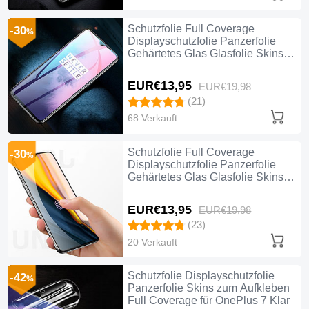
Schutzfolie Full Coverage
-30
%
Displayschutzfolie Panzerfolie
Gehärtetes Glas Glasfolie Skins
zum Aufkleben Panzerglas F02 für
OnePlus 7 Schwarz
EUR€13,
95
EUR€19,
98
(21)
68 Verkauft
Schutzfolie Full Coverage
-30
%
Displayschutzfolie Panzerfolie
Gehärtetes Glas Glasfolie Skins
zum Aufkleben Panzerglas für
OnePlus 7 Schwarz
EUR€13,
95
EUR€19,
98
(23)
20 Verkauft
Schutzfolie Displayschutzfolie
-42
%
Panzerfolie Skins zum Aufkleben
Full Coverage für OnePlus 7 Klar