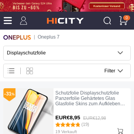
0
Oneplus 7
Displayschutzfolie
Filter
Schutzfolie Displayschutzfolie
-31
%
Panzerfolie Gehärtetes Glas
Glasfolie Skins zum Aufkleben
Panzerglas für OnePlus 7 Klar
EUR€8,
95
EUR€12,
98
(19)
19 Verkauft