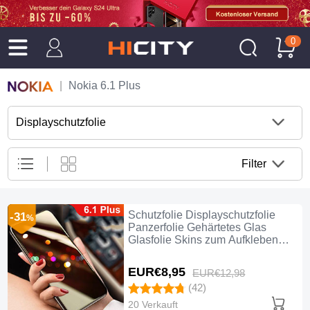
0
Nokia 6.1 Plus
Displayschutzfolie
Filter
Schutzfolie Displayschutzfolie
-31
%
Panzerfolie Gehärtetes Glas
Glasfolie Skins zum Aufkleben
Panzerglas für Nokia 6.1 Plus Klar
EUR€8,
95
EUR€12,
98
(42)
20 Verkauft