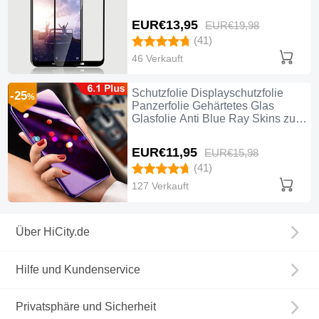
zum Aufkleben Panzerglas für
Nokia 6.1 Plus Schwarz
EUR€13,
95
EUR€19,
98
(41)
46 Verkauft
Schutzfolie Displayschutzfolie
-25
%
Panzerfolie Gehärtetes Glas
Glasfolie Anti Blue Ray Skins zum
Aufkleben Panzerglas für Nokia
6.1 Plus Klar
EUR€11,
95
EUR€15,
98
(41)
127 Verkauft
Über HiCity.de
Hilfe und Kundenservice
Privatsphäre und Sicherheit