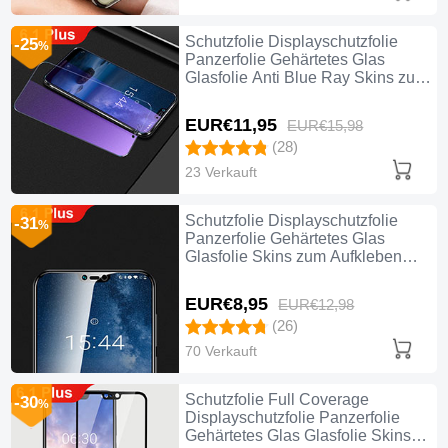
Schutzfolie Displayschutzfolie
-25
%
Panzerfolie Gehärtetes Glas
Glasfolie Anti Blue Ray Skins zum
Aufkleben Panzerglas B01 für
Nokia 6.1 Plus Klar
EUR€11,
95
EUR€15,
98
(28)
23 Verkauft
Schutzfolie Displayschutzfolie
-31
%
Panzerfolie Gehärtetes Glas
Glasfolie Skins zum Aufkleben
Panzerglas T01 für Nokia 6.1 Plus
Klar
EUR€8,
95
EUR€12,
98
(26)
70 Verkauft
Schutzfolie Full Coverage
-30
%
Displayschutzfolie Panzerfolie
Gehärtetes Glas Glasfolie Skins