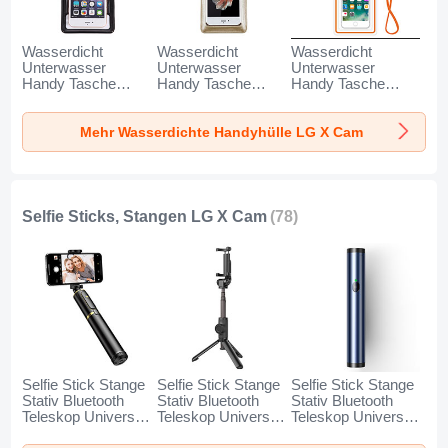
Wasserdicht
Wasserdicht
Wasserdicht
Unterwasser
Unterwasser
Unterwasser
Handy Tasche
Handy Tasche
Handy Tasche
Universal W18 für
Universal W17 für
Universal W16 für
LG X Cam
LG X Cam Gold
LG X Cam Orange
Mehr Wasserdichte Handyhülle LG X Cam
Schwarz
Selfie Sticks, Stangen LG X Cam
(78)
Selfie Stick Stange
Selfie Stick Stange
Selfie Stick Stange
Stativ Bluetooth
Stativ Bluetooth
Stativ Bluetooth
Teleskop Universal
Teleskop Universal
Teleskop Universal
T34 für LG X Cam
T32 für LG X Cam
T31 für LG X Cam