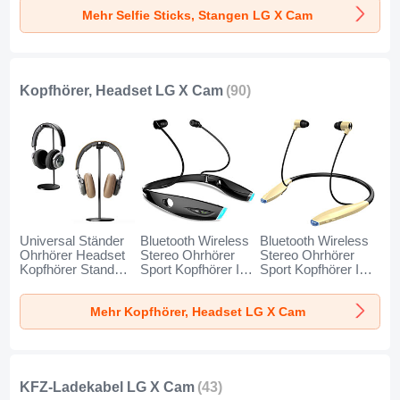
Gold und Schwarz
Schwarz
Blau
Mehr Selfie Sticks, Stangen LG X Cam
Kopfhörer, Headset LG X Cam
(90)
Universal Ständer
Bluetooth Wireless
Bluetooth Wireless
Ohrhörer Headset
Stereo Ohrhörer
Stereo Ohrhörer
Kopfhörer Stand
Sport Kopfhörer In
Sport Kopfhörer In
H01 für LG X Cam
Ear Headset H52
Ear Headset H51
Schwarz
für LG X Cam
für LG X Cam Gold
Mehr Kopfhörer, Headset LG X Cam
Schwarz
KFZ-Ladekabel LG X Cam
(43)