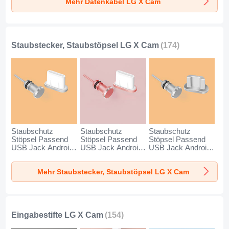
Mehr Datenkabel LG X Cam
Schwarz
Staubstecker, Staubstöpsel LG X Cam
(174)
Staubschutz
Staubschutz
Staubschutz
Stöpsel Passend
Stöpsel Passend
Stöpsel Passend
USB Jack Android
USB Jack Android
USB Jack Android
Type-C Universal
Type-C Universal
Universal C02 für
für LG X Cam
für LG X Cam
LG X Cam Silber
Mehr Staubstecker, Staubstöpsel LG X Cam
Silber
Rosegold
Eingabestifte LG X Cam
(154)