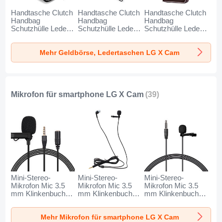
Handtasche Clutch
Handtasche Clutch
Handtasche Clutch
Handbag
Handbag
Handbag
Schutzhülle Leder
Schutzhülle Leder
Schutzhülle Leder
Universal N01 für
Universal K19 für
Universal K18 für
LG X Cam
LG X Cam
LG X Cam Braun
Mehr Geldbörse, Ledertaschen LG X Cam
Schwarz
Schwarz
Mikrofon für smartphone LG X Cam
(39)
Mini-Stereo-
Mini-Stereo-
Mini-Stereo-
Mikrofon Mic 3.5
Mikrofon Mic 3.5
Mikrofon Mic 3.5
mm Klinkenbuchse
mm Klinkenbuchse
mm Klinkenbuchse
K06 für LG X Cam
K05 für LG X Cam
K08 für LG X Cam
Schwarz
Schwarz
Schwarz
Mehr Mikrofon für smartphone LG X Cam