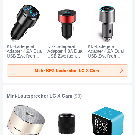
Kfz-Ladegerät
Kfz-Ladegerät
Kfz-Ladegerät
Adapter 4.8A Dual
Adapter 4.8A Dual
Adapter 4.8A Dual
USB Zweifach
USB Zweifach
USB Zweifach
Stecker Fast
Stecker Fast
Stecker Fast
Charge Universal
Charge Universal
Charge Universal
Mehr KFZ-Ladekabel LG X Cam
K10 für LG X Cam
K07 für LG X Cam
K08 für LG X Cam
Schwarz
Rot
Silber
Mini-Lautsprecher LG X Cam
(93)