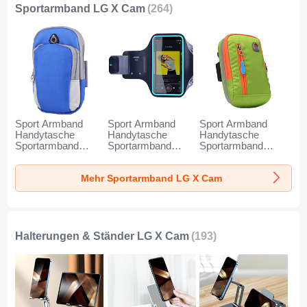
Sportarmband LG X Cam
(264)
Sport Armband
Sport Armband
Sport Armband
Handytasche
Handytasche
Handytasche
Sportarmband
Sportarmband
Sportarmband
Laufen Joggen
Laufen Joggen
Laufen Joggen
Universal A11 für
Universal G03 für
Universal A10 für
Mehr Sportarmband LG X Cam
LG X Cam Blau
LG X Cam
LG X Cam Grün
Schwarz
Halterungen & Ständer LG X Cam
(193)