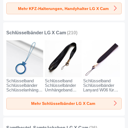
AutoHalter
AutoHalter
AutoHalter
Mehr KFZ-Halterungen, Handyhalter LG X Cam
Halterungung
Halterungung
Halterungung
Handy BS6 für LG
Handy BS3 für LG
Magnet Handy BS1
X Cam Schwarz
X Cam Schwarz
für LG X Cam
Schwarz
Schlüsselbänder LG X Cam
(210)
Schlüsselband
Schlüsselband
Schlüsselband
Schlüsselbänder
Schlüsselbänder
Schlüsselbänder
Schlüsselanhänger
Umhängeband
Lanyard W06 für
mit Fingerring R07
Lanyard N10 für LG
LG X Cam
für LG X Cam Blau
X Cam Schwarz
Schwarz
Mehr Schlüsselbänder LG X Cam
Samtbeutel, Samtsäckchen LG X Cam
(36)