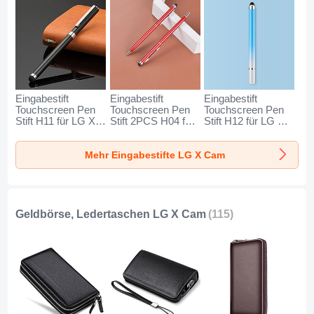
Eingabestift
Eingabestift
Eingabestift
Touchscreen Pen
Touchscreen Pen
Touchscreen Pen
Stift H11 für LG X
Stift 2PCS H04 für
Stift H12 für LG X
Cam Schwarz
LG X Cam Rot
Cam Blau
Mehr Eingabestifte LG X Cam
Geldbörse, Ledertaschen LG X Cam
(115)