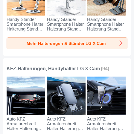
Handy Ständer
Handy Ständer
Handy Ständer
Smartphone Halter
Smartphone Halter
Smartphone Halter
Halterung Stand
Halterung Stand
Halterung Stand
Universal N27 für
Universal N26 für
Universal N25 für
LG X Cam Silber
LG X Cam Weiß
LG X Cam
Mehr Halterungen & Ständer LG X Cam
Schwarz
KFZ-Halterungen, Handyhalter LG X Cam
(94)
Auto KFZ
Auto KFZ
Auto KFZ
Armaturenbrett
Armaturenbrett
Armaturenbrett
Halter Halterung
Halter Halterung
Halter Halterung
Universal
Universal
Universal