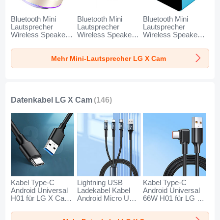
Bluetooth Mini
Bluetooth Mini
Bluetooth Mini
Lautsprecher
Lautsprecher
Lautsprecher
Wireless Speaker
Wireless Speaker
Wireless Speaker
Boxen K01 für LG
Boxen K09 für LG
Boxen K08 für LG
X Cam Gold
X Cam Schwarz
X Cam Blau
Mehr Mini-Lautsprecher LG X Cam
Datenkabel LG X Cam
(146)
Kabel Type-C
Lightning USB
Kabel Type-C
Android Universal
Ladekabel Kabel
Android Universal
H01 für LG X Cam
Android Micro USB
66W H01 für LG X
Dunkelgrau
Type-C 100W H01
Cam Schwarz
für LG X Cam