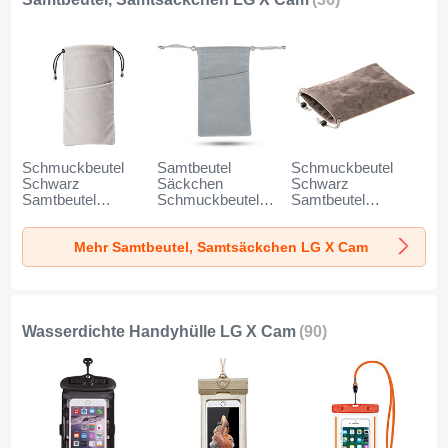
Schmuckbeutel
Samtbeutel
Schmuckbeutel
Schwarz
Säckchen
Schwarz
Samtbeutel
Schmuckbeutel
Samtbeutel
Geschenktasche
Schwarz Universal
Geschenktasche
Universal K02 für
für LG X Cam Grau
Universal S05 für
Mehr Samtbeutel, Samtsäckchen LG X Cam
LG X Cam Grau
LG X Cam Braun
Wasserdichte Handyhülle LG X Cam
(90)