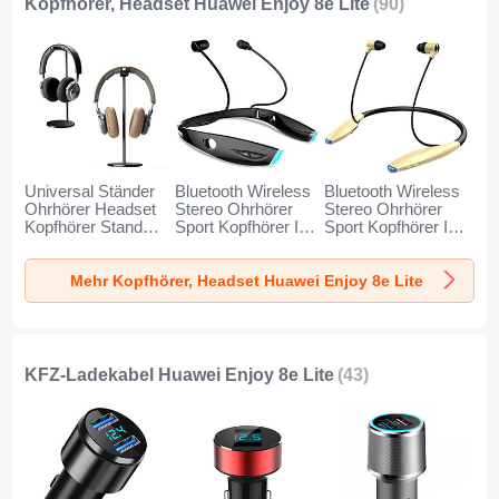
Kopfhörer, Headset Huawei Enjoy 8e Lite
(90)
Universal Ständer
Bluetooth Wireless
Bluetooth Wireless
Ohrhörer Headset
Stereo Ohrhörer
Stereo Ohrhörer
Kopfhörer Stand
Sport Kopfhörer In
Sport Kopfhörer In
H01 für Huawei
Ear Headset H52
Ear Headset H51
Enjoy 8e Lite
für Huawei Enjoy
für Huawei Enjoy
Mehr Kopfhörer, Headset Huawei Enjoy 8e Lite
Schwarz
8e Lite Schwarz
8e Lite Gold
KFZ-Ladekabel Huawei Enjoy 8e Lite
(43)