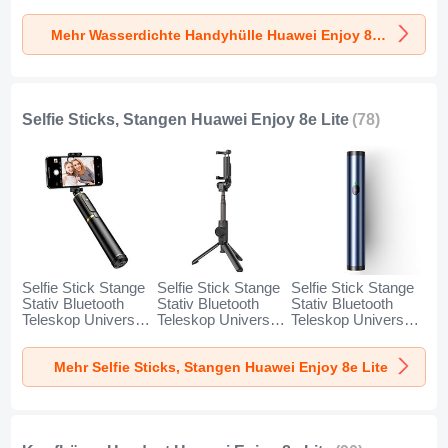
Universal W18 für
Universal W17 für
Universal W16 für
Huawei Enjoy 8e
Huawei Enjoy 8e
Huawei Enjoy 8e
Mehr Wasserdichte Handyhülle Huawei Enjoy 8e Lite
Lite Schwarz
Lite Gold
Lite Orange
Selfie Sticks, Stangen Huawei Enjoy 8e Lite
(78)
Selfie Stick Stange
Selfie Stick Stange
Selfie Stick Stange
Stativ Bluetooth
Stativ Bluetooth
Stativ Bluetooth
Teleskop Universal
Teleskop Universal
Teleskop Universal
T34 für Huawei
T32 für Huawei
T31 für Huawei
Enjoy 8e Lite Gold
Enjoy 8e Lite
Enjoy 8e Lite Blau
Mehr Selfie Sticks, Stangen Huawei Enjoy 8e Lite
und Schwarz
Schwarz