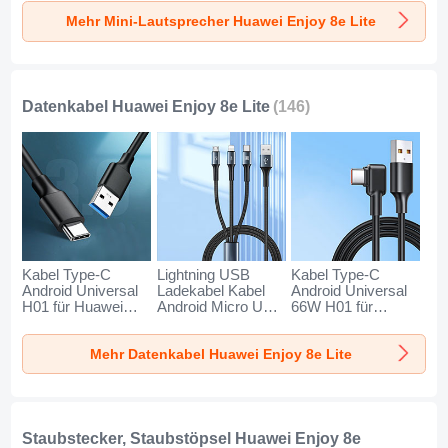
Huawei Enjoy 8e
Huawei Enjoy 8e
Huawei Enjoy 8e
Mehr Mini-Lautsprecher Huawei Enjoy 8e Lite
Lite Gold
Lite Schwarz
Lite Blau
Datenkabel Huawei Enjoy 8e Lite
(146)
Kabel Type-C
Lightning USB
Kabel Type-C
Android Universal
Ladekabel Kabel
Android Universal
H01 für Huawei
Android Micro USB
66W H01 für
Enjoy 8e Lite
Type-C 100W H01
Huawei Enjoy 8e
Dunkelgrau
für Huawei Enjoy
Lite Schwarz
Mehr Datenkabel Huawei Enjoy 8e Lite
8e Lite Schwarz
Staubstecker, Staubstöpsel Huawei Enjoy 8e