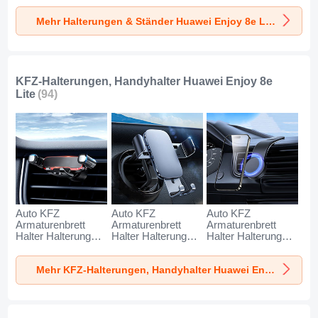
Huawei Enjoy 8e
Huawei Enjoy 8e
Huawei Enjoy 8e
Mehr Halterungen & Ständer Huawei Enjoy 8e Lite
Lite Silber
Lite Weiß
Lite Schwarz
KFZ-Halterungen, Handyhalter Huawei Enjoy 8e
Lite
(94)
Auto KFZ
Auto KFZ
Auto KFZ
Armaturenbrett
Armaturenbrett
Armaturenbrett
Halter Halterung
Halter Halterung
Halter Halterung
Universal
Universal
Universal
AutoHalter
AutoHalter
AutoHalter
Mehr KFZ-Halterungen, Handyhalter Huawei Enjoy 8e Lite
Halterungung
Halterungung
Halterungung
Handy BS6 für
Handy BS3 für
Magnet Handy BS1
Huawei Enjoy 8e
Huawei Enjoy 8e
für Huawei Enjoy
Lite Schwarz
Lite Schwarz
8e Lite Schwarz