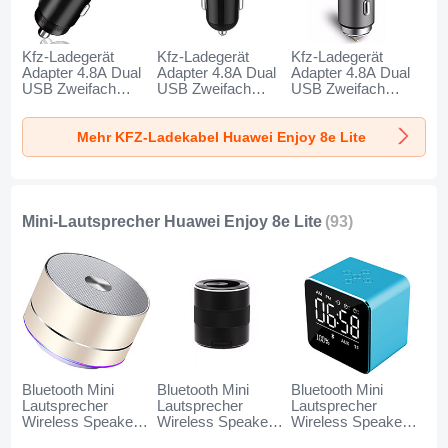
Kfz-Ladegerät
Kfz-Ladegerät
Kfz-Ladegerät
Adapter 4.8A Dual
Adapter 4.8A Dual
Adapter 4.8A Dual
USB Zweifach
USB Zweifach
USB Zweifach
Stecker Fast
Stecker Fast
Stecker Fast
Charge Universal
Charge Universal
Charge Universal
Mehr KFZ-Ladekabel Huawei Enjoy 8e Lite
K10 für Huawei
K07 für Huawei
K08 für Huawei
Enjoy 8e Lite
Enjoy 8e Lite Rot
Enjoy 8e Lite Silber
Schwarz
Mini-Lautsprecher Huawei Enjoy 8e Lite
(93)
Bluetooth Mini
Bluetooth Mini
Bluetooth Mini
Lautsprecher
Lautsprecher
Lautsprecher
Wireless Speaker
Wireless Speaker
Wireless Speaker
Boxen K01 für
Boxen K09 für
Boxen K08 für