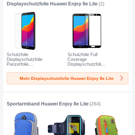
Displayschutzfolie Huawei Enjoy 8e Lite
(2)
Schutzfolie
Schutzfolie Full
Displayschutzfolie
Coverage
Panzerfolie
Displayschutzfolie
Gehärtetes Glas
Panzerfolie
Glasfolie Skins
Gehärtetes Glas
Mehr Displayschutzfolie Huawei Enjoy 8e Lite
zum Aufkleben
Glasfolie Skins
Panzerglas für
zum Aufkleben
Huawei Enjoy 8e
Panzerglas für
Lite Klar
Huawei Enjoy 8e
Lite Schwarz
Sportarmband Huawei Enjoy 8e Lite
(264)