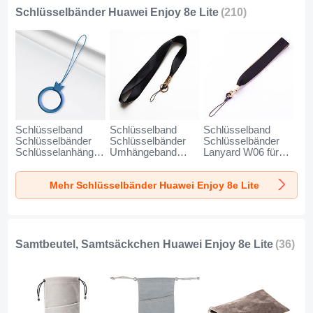
Schlüsselbänder Huawei Enjoy 8e Lite
(210)
Schlüsselband
Schlüsselband
Schlüsselband
Schlüsselbänder
Schlüsselbänder
Schlüsselbänder
Schlüsselanhänger
Umhängeband
Lanyard W06 für
mit Fingerring R07
Lanyard N10 für
Huawei Enjoy 8e
für Huawei Enjoy
Huawei Enjoy 8e
Lite Schwarz
Mehr Schlüsselbänder Huawei Enjoy 8e Lite
8e Lite Blau
Lite Schwarz
Samtbeutel, Samtsäckchen Huawei Enjoy 8e Lite
(36)