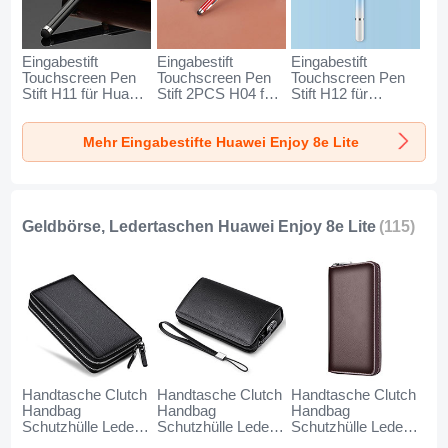
Eingabestift
Eingabestift
Eingabestift
Touchscreen Pen
Touchscreen Pen
Touchscreen Pen
Stift H11 für Huawei
Stift 2PCS H04 für
Stift H12 für
Enjoy 8e Lite
Huawei Enjoy 8e
Huawei Enjoy 8e
Schwarz
Lite Rot
Lite Blau
Mehr Eingabestifte Huawei Enjoy 8e Lite
Geldbörse, Ledertaschen Huawei Enjoy 8e Lite
(115)
Handtasche Clutch
Handtasche Clutch
Handtasche Clutch
Handbag
Handbag
Handbag
Schutzhülle Leder
Schutzhülle Leder
Schutzhülle Leder
Universal N01 für
Universal K19 für
Universal K18 für