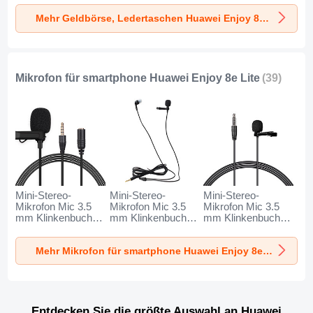
Huawei Enjoy 8e
Huawei Enjoy 8e
Huawei Enjoy 8e
Mehr Geldbörse, Ledertaschen Huawei Enjoy 8e Lite
Lite Schwarz
Lite Schwarz
Lite Braun
Mikrofon für smartphone Huawei Enjoy 8e Lite
(39)
Mini-Stereo-
Mini-Stereo-
Mini-Stereo-
Mikrofon Mic 3.5
Mikrofon Mic 3.5
Mikrofon Mic 3.5
mm Klinkenbuchse
mm Klinkenbuchse
mm Klinkenbuchse
K06 für Huawei
K05 für Huawei
K08 für Huawei
Enjoy 8e Lite
Enjoy 8e Lite
Enjoy 8e Lite
Mehr Mikrofon für smartphone Huawei Enjoy 8e Lite
Schwarz
Schwarz
Schwarz
Entdecken Sie die größte Auswahl an Huawei