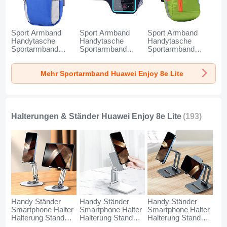
Sport Armband
Sport Armband
Sport Armband
Handytasche
Handytasche
Handytasche
Sportarmband
Sportarmband
Sportarmband
Laufen Joggen
Laufen Joggen
Laufen Joggen
Universal A11 für
Universal G03 für
Universal A10 für
Mehr Sportarmband Huawei Enjoy 8e Lite
Huawei Enjoy 8e
Huawei Enjoy 8e
Huawei Enjoy 8e
Lite Blau
Lite Schwarz
Lite Grün
Halterungen & Ständer Huawei Enjoy 8e Lite
(193)
Handy Ständer
Handy Ständer
Handy Ständer
Smartphone Halter
Smartphone Halter
Smartphone Halter
Halterung Stand
Halterung Stand
Halterung Stand
Universal N27 für
Universal N26 für
Universal N25 für