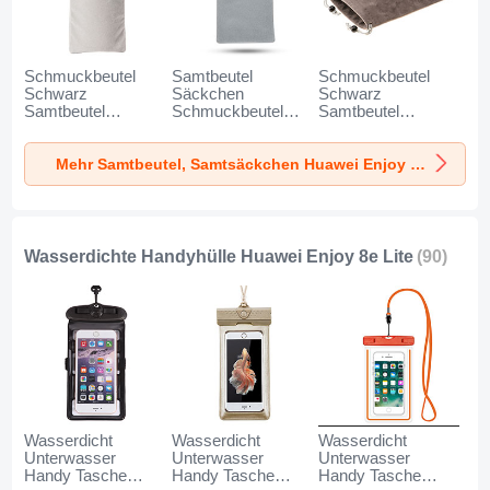
Schmuckbeutel
Samtbeutel
Schmuckbeutel
Schwarz
Säckchen
Schwarz
Samtbeutel
Schmuckbeutel
Samtbeutel
Geschenktasche
Schwarz Universal
Geschenktasche
Universal K02 für
für Huawei Enjoy
Universal S05 für
Mehr Samtbeutel, Samtsäckchen Huawei Enjoy 8e Lite
Huawei Enjoy 8e
8e Lite Grau
Huawei Enjoy 8e
Lite Grau
Lite Braun
Wasserdichte Handyhülle Huawei Enjoy 8e Lite
(90)
Wasserdicht
Wasserdicht
Wasserdicht
Unterwasser
Unterwasser
Unterwasser
Handy Tasche
Handy Tasche
Handy Tasche