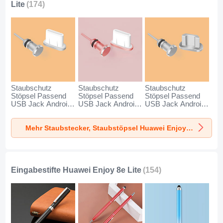
Lite
(174)
Staubschutz
Staubschutz
Staubschutz
Stöpsel Passend
Stöpsel Passend
Stöpsel Passend
USB Jack Android
USB Jack Android
USB Jack Android
Type-C Universal
Type-C Universal
Universal C02 für
für Huawei Enjoy
für Huawei Enjoy
Huawei Enjoy 8e
Mehr Staubstecker, Staubstöpsel Huawei Enjoy 8e Lite
8e Lite Silber
8e Lite Rosegold
Lite Silber
Eingabestifte Huawei Enjoy 8e Lite
(154)