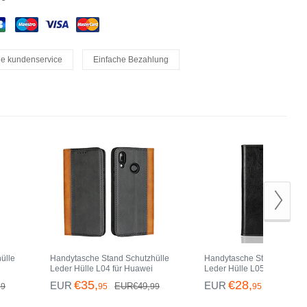
le kundenservice
Einfache Bezahlung
ülle
Handytasche Stand Schutzhülle
Handytasche Stand Schutzh
Leder Hülle L04 für Huawei
Leder Hülle L05 für Huawei
Nova 3e Schwarz
Nova 3e Schwarz
€35,
€28,
EUR
EUR
EUR€49,
EUR€37,
99
95
99
95