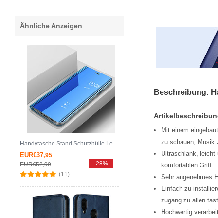
Ähnliche Anzeigen
H
Beschreibung:
Artikelbeschreibun
Mit einem eingebaut
zu schauen, Musik z
Handytasche Stand Schutzhülle Leder Rahmen Spiegel Tasche für Huawei Nova 3e Blau
Ultra­schlank, leich
EUR€37,
95
-28%
EUR€52,
99
komfortablen Griff.
(11)
Sehr angenehmes Han
Einfach zu installi
zugang zu allen tas
Hochwertig verarbei