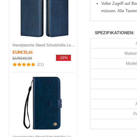
Voller Zugriff auf 
müssen. Alle Tasten
SPEZIFIKATIONEN:
Handytasche Stand Schutzhülle Leder Hülle L06 für Huawei Nova 3e Blau
EUR€35,
95
Marken
-28%
EUR€49,
99
Modell
(21)
P