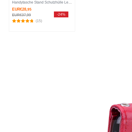
Handytasche Stand Schutzhülle Leder Hülle L05 für Huawei Nova 3e Braun
EUR€28,
95
-24%
EUR€37,
99
(15)