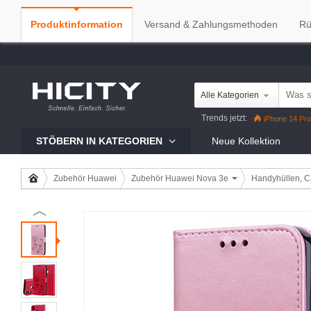
Produktinformation
Versand & Zahlungsmethoden
Rü
Alle Kategorien
Trends jetzt:
iPhone 14 Pro
iPhone 13 Pro
Reno7 Pro
G
STÖBERN IN KATEGORIEN
Neue Kollektion
Zubehör Huawei
Zubehör Huawei Nova 3e
Handyhüllen, C