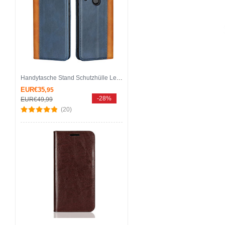
Handytasche Stand Schutzhülle Leder Hülle L04 für Huawei Nova 3e Blau
EUR€35,
95
-28%
EUR€49,
99
(20)