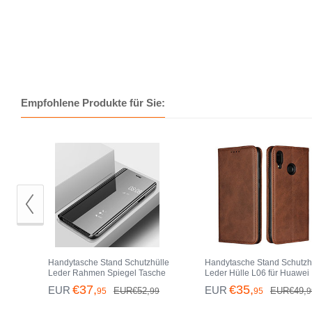
Empfohlene Produkte für Sie:
Handytasche Stand Schutzhülle
Handytasche Stand Schutzh
Leder Rahmen Spiegel Tasche
Leder Hülle L06 für Huawei
für Huawei Nova 3e Schwarz
Nova 3e Braun
€37,
€35,
EUR
EUR
EUR€52,
EUR€49,
95
99
95
9