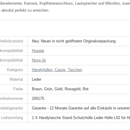
Bedienelemente, Kamera, Kopfhöreranschluss, Lautsprecher und Mikrofon, so
 absolut perfekt zu erreichen.
Artikelzustand
Neu; Neuer in nicht geöffneter Originalverpackung
kompatibilität
Huawei
kompatibilität
Nova 3e
Kategorie
Handyhüllen, Cases, Taschen
Material
Leder
Farbe
Braun, Grün, Gold, Rosegold, Rot
Artikelnummer
205175
roduktgarantie
Garantie - 12 Monate Garantie auf alle Einkäufe in unser
Lieferumfang
1 X Handytasche Stand Schutzhülle Leder Hülle L02 für 