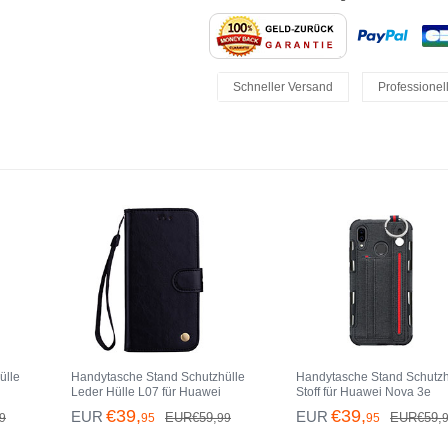
Schneller Versand
Professionel
Einfache Rückgaben
ülle
Handytasche Stand Schutzhülle
Handytasche Stand Schutzh
Leder Hülle L07 für Huawei
Stoff für Huawei Nova 3e
Nova 3e Schwarz
Schwarz
€39,
€39,
EUR
EUR
EUR€59,
EUR€59,
9
95
99
95