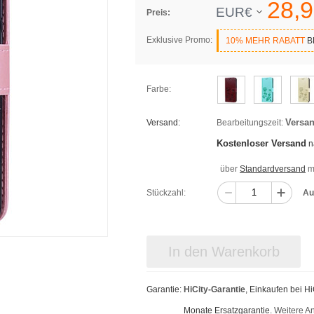
28,
9
EUR€
Preis:
Exklusive Promo:
10% MEHR RABATT
BE
Farbe:
Versan
Versand:
Bearbeitungszeit:
Kostenloser Versand
n
über
Standardversand
mi
Stückzahl:
Au
In den Warenkorb
Garantie:
HiCity-Garantie
, Einkaufen bei H
Monate Ersatzgarantie.
Weitere A