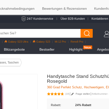
cknahmebedingungen
Bewertungen & Rezensionen
Kundenfr
24/7 Kundenservice
Über B2B-Kunden
Kontaktieren
Galaxy S23 Ultra
Galaxy S23
Mi 12 Pro
Reno8 Pro
alaxy S22
Galaxy S22 Ultra
iPhone 12 Pro Max
Mi 11
Blitzangebote
Bestseller
Highlight
Angebot
ases, Taschen
Handytasche Stand Schutzhül
Rosegold
360 Grad Perfekt Schutz, Hochwertigem, El
(18)
Frage stellen
Artikelnummer:
Rabatt:
24% Rabatt