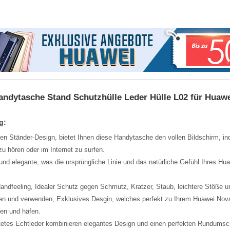
andytasche Stand Schutzhülle Leder Hülle L02 für Huaw
g:
en Ständer-Design, bietet Ihnen diese Handytasche den vollen Bildschirm, in
u hören oder im Internet zu surfen.
t und elegante, was die ursprüngliche Linie und das natürliche Gefühl Ihres Hua
dfeeling, Idealer Schutz gegen Schmutz, Kratzer, Staub, leichtere Stöße u
eren und verwenden, Exklusives Desgin, welches perfekt zu Ihrem Huawei Nova
ten und häfen.
tetes Echtleder kombinieren elegantes Design und einen perfekten Rundumsch