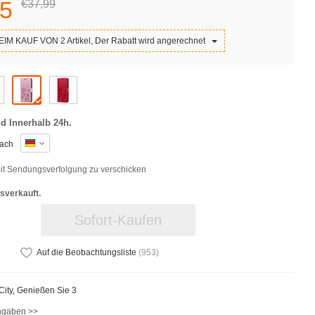
5
€37,
99
IM KAUF VON 2 Artikel, Der Rabatt wird angerechnet
d Innerhalb 24h.
ach
t Sendungsverfolgung zu verschicken
sverkauft.
Sofort-Kaufen
Auf die Beobachtungsliste
(
953
)
iCity, Genießen Sie 3
ngaben >>