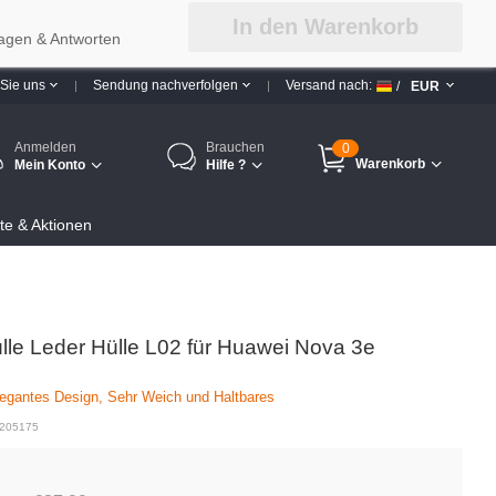
In den Warenkorb
agen & Antworten
 Sie uns
Sendung nachverfolgen
Versand nach:
/
EUR
Anmelden
Brauchen
0
Warenkorb
Mein Konto
Hilfe ?
e & Aktionen
le Leder Hülle L02 für Huawei Nova 3e
egantes Design, Sehr Weich und Haltbares
 205175