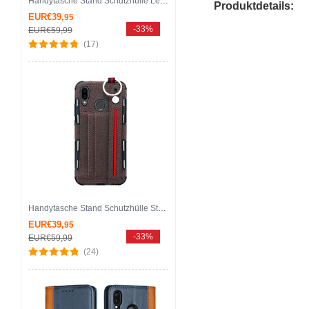
Handytasche Stand Schutzhülle Leder Hülle L07 für Huawei Nova 3e Blau
Produktdetails:
EUR€39,
95
-33%
EUR€59,
99
(17)
Handytasche Stand Schutzhülle Stoff für Huawei Nova 3e Braun
EUR€39,
95
-33%
EUR€59,
99
(24)