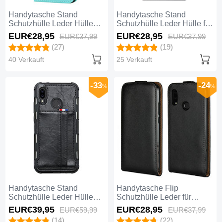
Handytasche Stand
Handytasche Stand
Schutzhülle Leder Hülle
Schutzhülle Leder Hülle für
L02 für Huawei Nova 3e
Huawei Nova 3e Schwarz
EUR€28,
95
EUR€28,
95
EUR€37,
99
EUR€37,
99
Grün
(27)
(19)
40 Verkauft
25 Verkauft
-33
-24
%
%
Handytasche Stand
Handytasche Flip
Schutzhülle Leder Hülle
Schutzhülle Leder für
L01 für Huawei Nova 3e
Huawei Nova 3e Schwarz
EUR€39,
95
EUR€28,
95
EUR€59,
99
EUR€37,
99
Schwarz
(14)
(22)