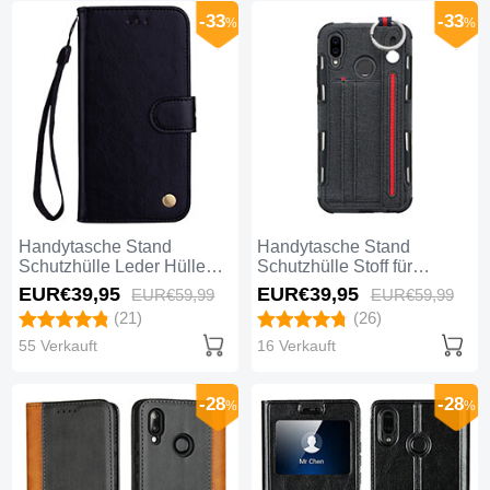
-33
-33
%
%
Handytasche Stand
Handytasche Stand
Schutzhülle Leder Hülle
Schutzhülle Stoff für
L07 für Huawei Nova 3e
Huawei Nova 3e Schwarz
EUR€39,
95
EUR€39,
95
EUR€59,
99
EUR€59,
99
Schwarz
(21)
(26)
55 Verkauft
16 Verkauft
-28
-28
%
%