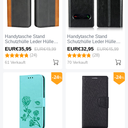
Handytasche Stand
Handytasche Stand
Schutzhülle Leder Hülle
Schutzhülle Leder Hülle
L04 für Huawei Nova 3e
L03 für Huawei Nova 3e
EUR€35,
95
EUR€32,
95
EUR€49,
99
EUR€45,
99
Schwarz
Schwarz
(24)
(28)
61 Verkauft
70 Verkauft
-24
-24
%
%