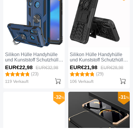
Silikon Hülle Handyhülle
Silikon Hülle Handyhülle
und Kunststoff Schutzhülle
und Kunststoff Schutzhülle
Tasche mit Magnetisch
Tasche mit Ständer A04 für
EUR€22,
98
EUR€21,
98
EUR€32,
98
EUR€28,
98
Ständer für Huawei Nova
Huawei Nova 3e Schwarz
(23)
(29)
3e Blau
119 Verkauft
106 Verkauft
-32
-31
%
%