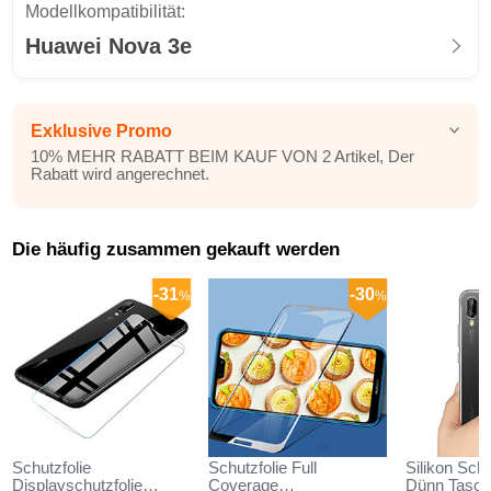
Modellkompatibilität:
Huawei Nova 3e
Exklusive Promo
10% MEHR RABATT BEIM KAUF VON 2 Artikel, Der
Rabatt wird angerechnet.
Die häufig zusammen gekauft werden
-31
-30
%
%
Schutzfolie
Schutzfolie Full
Silikon Schu
Displayschutzfolie
Coverage
Dünn Tasch