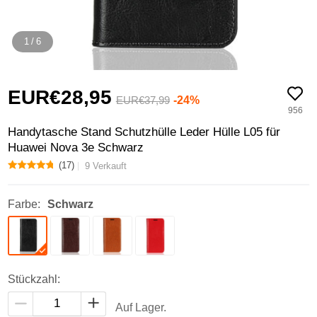
1
/
6
EUR€28,
95
-24%
EUR€37,
99
956
Handytasche Stand Schutzhülle Leder Hülle L05 für
Huawei Nova 3e Schwarz
(17)
9 Verkauft
Farbe:
Schwarz
Stückzahl:
Auf Lager.