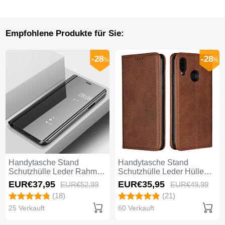
Empfohlene Produkte für Sie:
-28
-28
%
%
Handytasche Stand
Handytasche Stand
Schutzhülle Leder Rahmen
Schutzhülle Leder Hülle
Spiegel Tasche für Huawei
L06 für Huawei Nova 3e
EUR€37,
95
EUR€35,
95
EUR€52,
99
EUR€49,
99
Nova 3e Schwarz
Braun
(18)
(21)
25 Verkauft
60 Verkauft