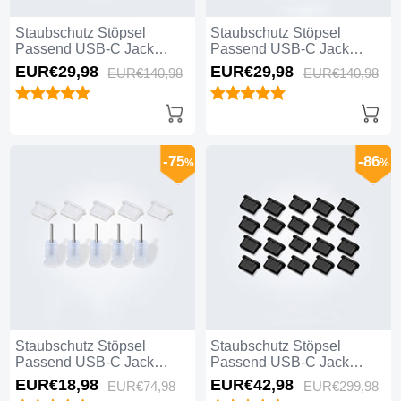
Staubschutz Stöpsel
Staubschutz Stöpsel
Passend USB-C Jack
Passend USB-C Jack
Type-C Universal 10PCS
Type-C Universal 10PCS
EUR€29,
98
EUR€29,
98
EUR€140,
98
EUR€140,
98
H01 für Apple iPhone 16
für Apple iPhone 16
Schwarz
Schwarz
-75
-86
%
%
Staubschutz Stöpsel
Staubschutz Stöpsel
Passend USB-C Jack
Passend USB-C Jack
Type-C Universal 5PCS für
Type-C Universal 20PCS
EUR€18,
98
EUR€42,
98
EUR€74,
98
EUR€299,
98
Apple iPhone 16 Weiß
für Apple iPhone 16