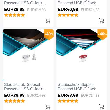
Passend USB-C Jack
Passend USB-C Jack
Type-C Universal H05 für
Type-C Universal H04 für
EUR€8,
98
EUR€6,
98
EUR€14,
98
EUR€14,
98
Apple iPhone 16 Rosegold
Apple iPhone 16 Weiß
-40
-40
%
%
Staubschutz Stöpsel
Staubschutz Stöpsel
Passend USB-C Jack
Passend USB-C Jack
Type-C Universal H03 für
Type-C Universal H02 für
EUR€8,
98
EUR€8,
98
EUR€14,
98
EUR€14,
98
Apple iPhone 16 Silber
Apple iPhone 16 Rot