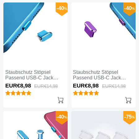
-40
-40
%
%
Staubschutz Stöpsel
Staubschutz Stöpsel
Passend USB-C Jack
Passend USB-C Jack
Type-C Universal H14 für
Type-C Universal H13 für
EUR€8,
98
EUR€8,
98
EUR€14,
98
EUR€14,
98
Apple iPhone 16 Blau
Apple iPhone 16 Violett
-40
-75
%
%