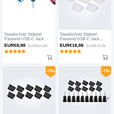
Staubschutz Stöpsel
Staubschutz Stöpsel
Passend USB-C Jack
Passend USB-C Jack
Type-C Universal H12 für
Type-C Universal 5PCS
EUR€8,
98
EUR€18,
98
EUR€14,
98
EUR€74,
98
Apple iPhone 16 Blau
H01 für Apple iPhone 16
Weiß
-79
-79
%
%