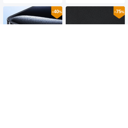
-40
-75
%
%
Staubschutz Stöpsel
Staubschutz Stöpsel
Passend USB-C Jack
Passend USB-C Jack
Type-C Universal H01 für
Type-C Universal 5PCS
EUR€8,
98
EUR€18,
98
EUR€14,
98
EUR€74,
98
Apple iPhone 16 Blau
H02 für Apple iPhone 16
Pro Schwarz
-40
-40
%
%