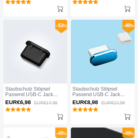
Schwarz
-53
-40
%
%
Staubschutz Stöpsel
Staubschutz Stöpsel
Passend USB-C Jack
Passend USB-C Jack
Type-C Universal H11 für
Type-C Universal H10 für
EUR€6,
98
EUR€8,
98
EUR€14,
98
EUR€14,
98
Apple iPhone 16 Schwarz
Apple iPhone 16 Blau
-40
-40
%
%