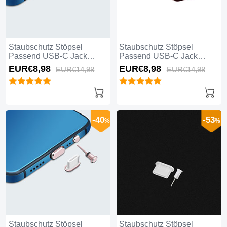
Staubschutz Stöpsel
Staubschutz Stöpsel
Passend USB-C Jack
Passend USB-C Jack
Type-C Universal H07 für
Type-C Universal H06 für
EUR€8,
98
EUR€8,
98
EUR€14,
98
EUR€14,
98
Apple iPhone 16 Silber
Apple iPhone 16 Rot
-40
-53
%
%
Staubschutz Stöpsel
Staubschutz Stöpsel