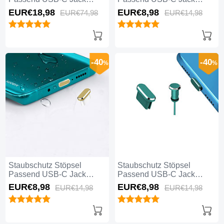
Type-C Universal 5PCS
Type-C Universal H17 für
EUR€18,
98
EUR€8,
98
EUR€74,
98
EUR€14,
98
H02 für Apple iPhone 16
Apple iPhone 16 Blau
Schwarz
-40
-40
%
%
Staubschutz Stöpsel
Staubschutz Stöpsel
Passend USB-C Jack
Passend USB-C Jack
Type-C Universal H16 für
Type-C Universal H15 für
EUR€8,
98
EUR€8,
98
EUR€14,
98
EUR€14,
98
Apple iPhone 16 Gold
Apple iPhone 16 Grün