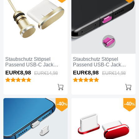
Staubschutz Stöpsel
Staubschutz Stöpsel
Passend USB-C Jack
Passend USB-C Jack
Type-C Universal H09 für
Type-C Universal H08 für
EUR€8,
98
EUR€8,
98
EUR€14,
98
EUR€14,
98
Apple iPhone 16 Gold
Apple iPhone 16 Pink
-40
-40
%
%