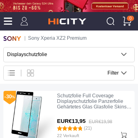
0
Sony Xperia XZ2 Premium
Displayschutzfolie
Filter
Schutzfolie Full Coverage
-30
%
Displayschutzfolie Panzerfolie
Gehärtetes Glas Glasfolie Skins
zum Aufkleben Panzerglas F02 für
Sony Xperia XZ2 Premium
EUR€13,
95
EUR€19,
98
Schwarz
(21)
22 Verkauft