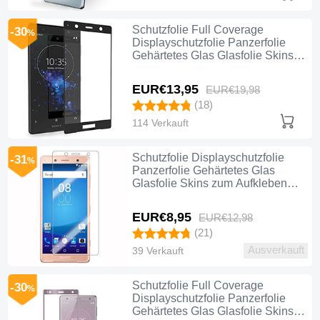
Schutzfolie Full Coverage
-30
%
Displayschutzfolie Panzerfolie
Gehärtetes Glas Glasfolie Skins
zum Aufkleben Panzerglas für
Sony Xperia XZ2 Premium
EUR€13,
95
EUR€19,
98
Schwarz
(18)
114 Verkauft
Schutzfolie Displayschutzfolie
-31
%
Panzerfolie Gehärtetes Glas
Glasfolie Skins zum Aufkleben
Panzerglas für Sony Xperia XZ2
Premium Klar
EUR€8,
95
EUR€12,
98
(21)
Ausverkauft
39 Verkauft
Schutzfolie Full Coverage
-30
%
Displayschutzfolie Panzerfolie
Gehärtetes Glas Glasfolie Skins