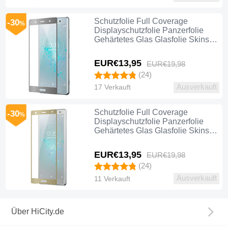
Schutzfolie Full Coverage
-30
%
Displayschutzfolie Panzerfolie
Gehärtetes Glas Glasfolie Skins
zum Aufkleben Panzerglas F03 für
Sony Xperia XZ2 Premium Silber
EUR€13,
95
EUR€19,
98
(24)
Ausverkauft
17 Verkauft
Schutzfolie Full Coverage
-30
%
Displayschutzfolie Panzerfolie
Gehärtetes Glas Glasfolie Skins
zum Aufkleben Panzerglas F03 für
Sony Xperia XZ2 Premium Gold
EUR€13,
95
EUR€19,
98
(24)
Ausverkauft
11 Verkauft
Über HiCity.de