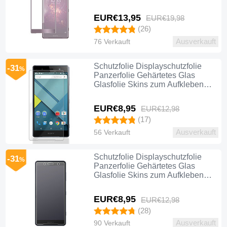
zum Aufkleben Panzerglas F03 für
Sony Xperia XZ2 Premium
EUR€13,
95
EUR€19,
98
Rosegold
(26)
Ausverkauft
76 Verkauft
Schutzfolie Displayschutzfolie
-31
%
Panzerfolie Gehärtetes Glas
Glasfolie Skins zum Aufkleben
Panzerglas T02 für Sony Xperia
XZ2 Premium Klar
EUR€8,
95
EUR€12,
98
(17)
Ausverkauft
56 Verkauft
Schutzfolie Displayschutzfolie
-31
%
Panzerfolie Gehärtetes Glas
Glasfolie Skins zum Aufkleben
Panzerglas T01 für Sony Xperia
XZ2 Premium Klar
EUR€8,
95
EUR€12,
98
(28)
Ausverkauft
90 Verkauft