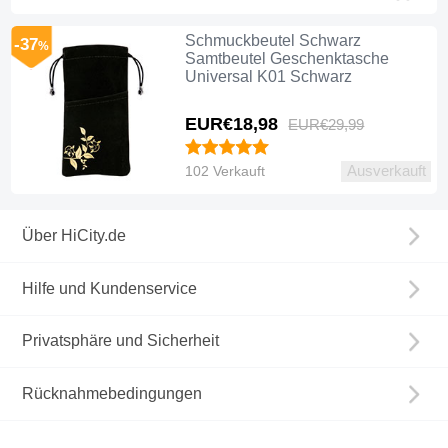
Schmuckbeutel Schwarz
-37
%
Samtbeutel Geschenktasche
Universal K01 Schwarz
EUR€18,
98
EUR€29,
99
Ausverkauft
102 Verkauft
Über HiCity.de
Hilfe und Kundenservice
Privatsphäre und Sicherheit
Rücknahmebedingungen