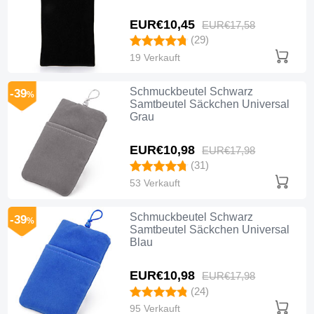
EUR€10,
45
EUR€17,
58
(29)
19 Verkauft
Schmuckbeutel Schwarz
-39
%
Samtbeutel Säckchen Universal
Grau
EUR€10,
98
EUR€17,
98
(31)
53 Verkauft
Schmuckbeutel Schwarz
-39
%
Samtbeutel Säckchen Universal
Blau
EUR€10,
98
EUR€17,
98
(24)
95 Verkauft