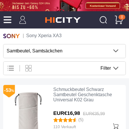
0
Sony Xperia XA3
Samtbeutel, Samtsäckchen
Filter
Schmuckbeutel Schwarz
-53
%
Samtbeutel Geschenktasche
Universal K02 Grau
EUR€16,
98
EUR€35,
99
(5)
110 Verkauft