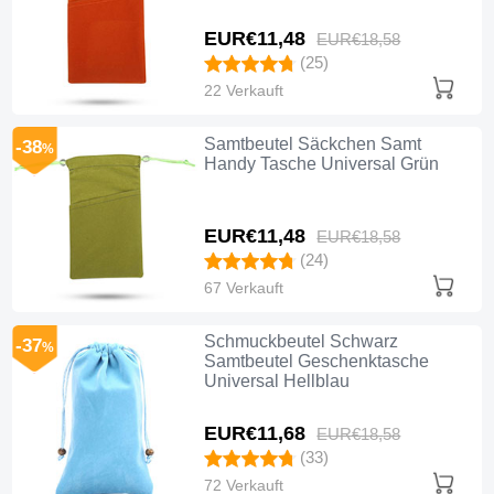
EUR€11,
48
EUR€18,
58
(25)
22 Verkauft
Samtbeutel Säckchen Samt
-38
%
Handy Tasche Universal Grün
EUR€11,
48
EUR€18,
58
(24)
67 Verkauft
Schmuckbeutel Schwarz
-37
%
Samtbeutel Geschenktasche
Universal Hellblau
EUR€11,
68
EUR€18,
58
(33)
72 Verkauft