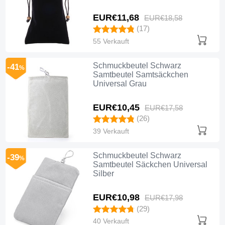
EUR€11,
68
EUR€18,
58
(17)
55 Verkauft
Schmuckbeutel Schwarz
-41
%
Samtbeutel Samtsäckchen
Universal Grau
EUR€10,
45
EUR€17,
58
(26)
39 Verkauft
Schmuckbeutel Schwarz
-39
%
Samtbeutel Säckchen Universal
Silber
EUR€10,
98
EUR€17,
98
(29)
40 Verkauft