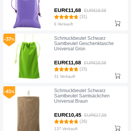
EUR€11,
68
EUR€18,
58
(31)
6 Verkauft
Schmuckbeutel Schwarz
-37
%
Samtbeutel Geschenktasche
Universal Grün
EUR€11,
68
EUR€18,
58
(15)
31 Verkauft
Schmuckbeutel Schwarz
-41
%
Samtbeutel Samtsäckchen
Universal Braun
EUR€10,
45
EUR€17,
58
(26)
137 Verkauft