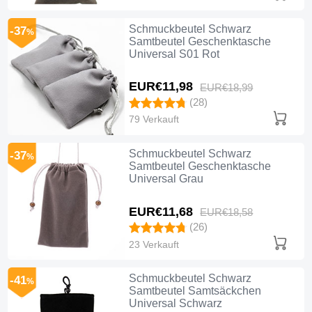
Schmuckbeutel Schwarz
-37
%
Samtbeutel Geschenktasche
Universal S01 Rot
EUR€11,
98
EUR€18,
99
(28)
79 Verkauft
Schmuckbeutel Schwarz
-37
%
Samtbeutel Geschenktasche
Universal Grau
EUR€11,
68
EUR€18,
58
(26)
23 Verkauft
Schmuckbeutel Schwarz
-41
%
Samtbeutel Samtsäckchen
Universal Schwarz