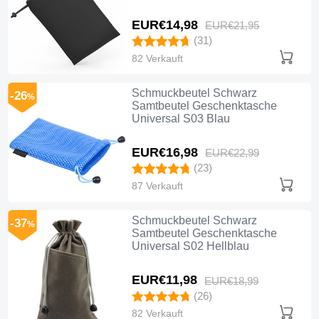
EUR€14,
98
EUR€21,
95
(31)
82 Verkauft
Schmuckbeutel Schwarz
-26
%
Samtbeutel Geschenktasche
Universal S03 Blau
EUR€16,
98
EUR€22,
99
(23)
87 Verkauft
Schmuckbeutel Schwarz
-37
%
Samtbeutel Geschenktasche
Universal S02 Hellblau
EUR€11,
98
EUR€18,
99
(26)
82 Verkauft