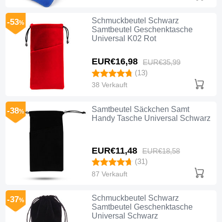
Schmuckbeutel Schwarz
-53
%
Samtbeutel Geschenktasche
Universal K02 Rot
EUR€16,
98
EUR€35,
99
(13)
38 Verkauft
Samtbeutel Säckchen Samt
-38
%
Handy Tasche Universal Schwarz
EUR€11,
48
EUR€18,
58
(31)
87 Verkauft
Schmuckbeutel Schwarz
-37
%
Samtbeutel Geschenktasche
Universal Schwarz