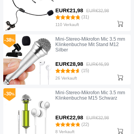
EUR€21,
98
EUR€32,
98
(31)
110 Verkauft
Mini-Stereo-Mikrofon Mic 3.5 mm
-38
%
Klinkenbuchse Mit Stand M12
Silber
EUR€28,
98
EUR€46,
99
(15)
26 Verkauft
Mini-Stereo-Mikrofon Mic 3.5 mm
-30
%
Klinkenbuchse M15 Schwarz
EUR€22,
98
EUR€32,
98
(22)
8 Verkauft