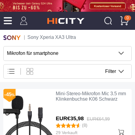
0
Sony Xperia XA3 Ultra
Mikrofon für smartphone
Filter
Mini-Stereo-Mikrofon Mic 3.5 mm
-45
%
Klinkenbuchse K06 Schwarz
EUR€35,
98
EUR€64,
99
(8)
29 Verkauft