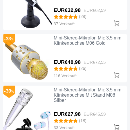
EUR€32,
98
EUR€62,
99
(28)
37 Verkauft
Mini-Stereo-Mikrofon Mic 3.5 mm
-33
%
Klinkenbuchse M06 Gold
EUR€48,
98
EUR€72,
95
(26)
116 Verkauft
Mini-Stereo-Mikrofon Mic 3.5 mm
-39
%
Klinkenbuchse Mit Stand M08
Silber
EUR€27,
98
EUR€45,
99
(18)
33 Verkauft