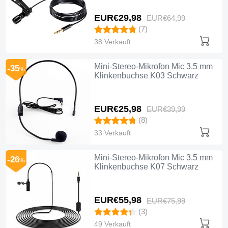
EUR€29,
98
EUR€64,
99
(7)
38 Verkauft
Mini-Stereo-Mikrofon Mic 3.5 mm
-35
%
Klinkenbuchse K03 Schwarz
EUR€25,
98
EUR€39,
99
(8)
33 Verkauft
Mini-Stereo-Mikrofon Mic 3.5 mm
-26
%
Klinkenbuchse K07 Schwarz
EUR€55,
98
EUR€75,
99
(3)
49 Verkauft