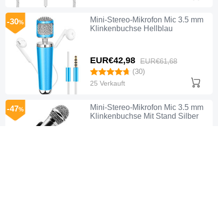
Mini-Stereo-Mikrofon Mic 3.5 mm
-30
%
Klinkenbuchse Hellblau
EUR€42,
98
EUR€61,
68
(30)
25 Verkauft
Mini-Stereo-Mikrofon Mic 3.5 mm
-47
%
Klinkenbuchse Mit Stand Silber
EUR€27,
98
EUR€52,
99
(19)
19 Verkauft
Mini-Stereo-Mikrofon Mic 3.5 mm
-48
%
Klinkenbuchse Mit Stand M07
Rosa