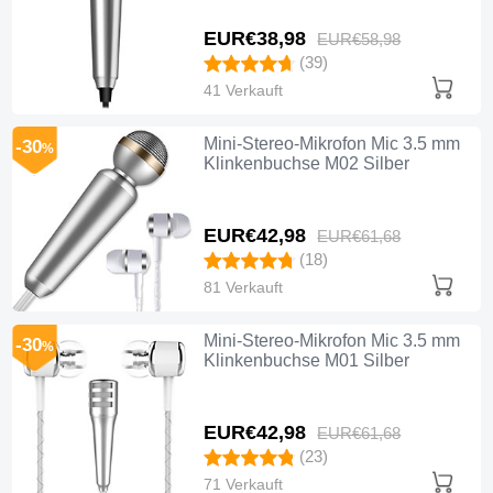
EUR€38,
98
EUR€58,
98
(39)
41 Verkauft
Mini-Stereo-Mikrofon Mic 3.5 mm
-30
%
Klinkenbuchse M02 Silber
EUR€42,
98
EUR€61,
68
(18)
81 Verkauft
Mini-Stereo-Mikrofon Mic 3.5 mm
-30
%
Klinkenbuchse M01 Silber
EUR€42,
98
EUR€61,
68
(23)
71 Verkauft