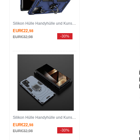
Silikon Hülle Handyhülle und Kunststoff Schutzhülle Hartschalen Tasche mit Magnetisch Fingerring Ständer T03 für Samsung Galaxy S25 Ultra 5G Blau
EUR€22,
98
-30%
EUR€32,
98
Silikon Hülle Handyhülle und Kunststoff Schutzhülle Hartschalen Tasche mit Magnetisch Fingerring Ständer S01 für Samsung Galaxy S25 Ultra 5G Blau
EUR€22,
98
-30%
EUR€32,
98