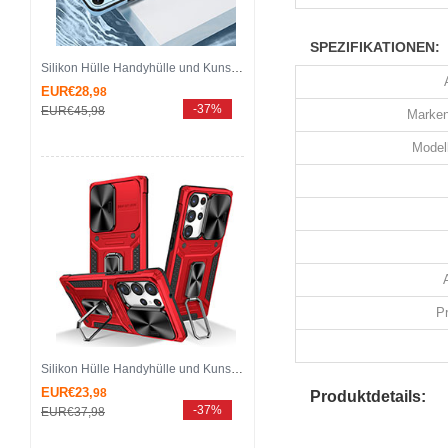
SPEZIFIKATIONEN:
Silikon Hülle Handyhülle und Kunststoff Schutzhülle Hartschalen Tasche für Samsung Galaxy S25 Ultra 5G Blau
EUR€28,
98
-37%
EUR€45,
98
Marken
Modell
P
Silikon Hülle Handyhülle und Kunststoff Schutzhülle Hartschalen Tasche mit Magnetisch Fingerring Ständer MQ7 für Samsung Galaxy S25 Ultra 5G Rot
EUR€23,
98
Produktdetails:
-37%
EUR€37,
98