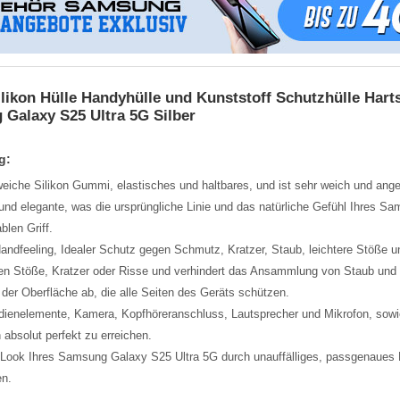
ilikon Hülle Handyhülle und Kunststoff Schutzhülle Har
 Galaxy S25 Ultra 5G Silber
g:
iche Silikon Gummi, elastisches und haltbares, und ist sehr weich und ang
t und elegante, was die ursprüngliche Linie und das natürliche Gefühl Ihres S
blen Griff.
dfeeling, Idealer Schutz gegen Schmutz, Kratzer, Staub, leichtere Stöße u
en Stöße, Kratzer oder Risse und verhindert das Ansammlung von Staub und
der Oberfläche ab, die alle Seiten des Geräts schützen.
Bedienelemente, Kamera, Kopfhöreranschluss, Lautsprecher und Mikrofon, so
 absolut perfekt zu erreichen.
n Look Ihres Samsung Galaxy S25 Ultra 5G durch unauffälliges, passgenaues D
n.