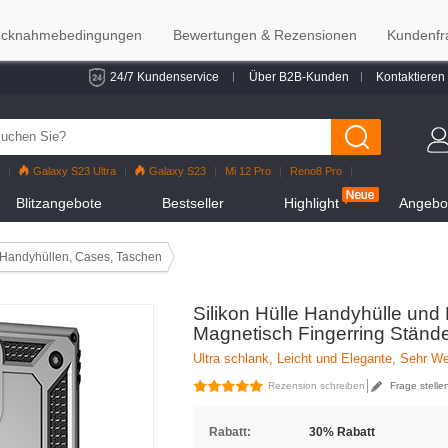
cknahmebedingungen
Bewertungen & Rezensionen
Kundenfr
24/7 Kundenservice
Über B2B-Kunden
Kontaktieren
Galaxy S23 Ultra
Galaxy S23
Mi 12 Pro
Reno8 Pro
alaxy S22
Galaxy S22 Ultra
iPhone 12 Pro Max
Mi 11
Blitzangebote
Bestseller
Highlight
Angebot
Handyhüllen, Cases, Taschen
Silikon Hülle Handyhülle und
Magnetisch Fingerring Stände
Ultra schlank, Leicht und Elegante, Sehr 
Rezension schreiben
Frage stelle
Rabatt:
30% Rabatt