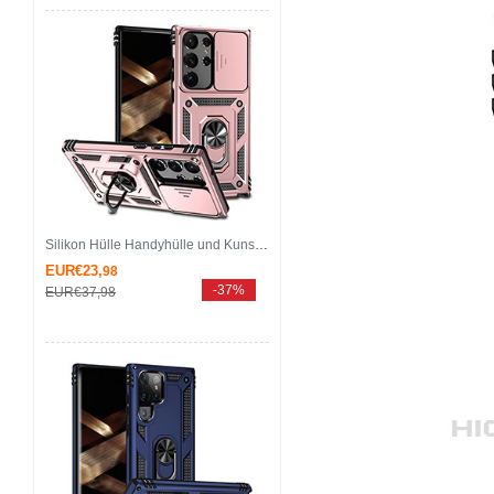
Silikon Hülle Handyhülle und Kunststoff Schutzhülle Hartschalen Tasche mit Magnetisch Fingerring Ständer MQ6 für Samsung Galaxy S25 Ultra 5G Rosegold
EUR€23,
98
-37%
EUR€37,
98