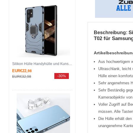
S
Beschreibung:
T02 für Samsung
Artikelbeschreibun
Aus hochwertigem we
Silikon Hülle Handyhülle und Kunststoff Schutzhülle Hartschalen Tasche mit Magnetisch Fingerring Ständer für Samsung Galaxy S25 Ultra 5G Blau
Ultra­schlank, leich
EUR€22,
98
Hülle einen komforta
-30%
EUR€32,
98
Sehr angenehmes Han
Sehr Beständig geg
Kameraobjektiv von 
Voller Zugriff auf 
müssen. Alle Tasten
Die Hülle erhält de
unangenehme Kante