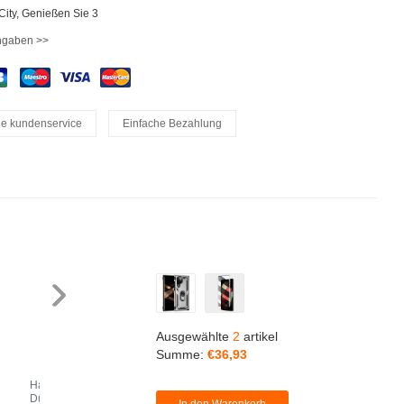
iCity, Genießen Sie 3
ngaben >>
le kundenservice
Einfache Bezahlung
Ausgewählte
2
artikel
Summe:
€36,
93
Handyhülle Hülle Ultra
Handyhülle Hülle Crystal
Fi
Dünn Schutzhülle
Hartschalen Tasche
Ma