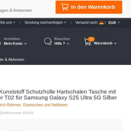
In den Warenkorb
agen & Antworten
 Sie uns
Sendung nachverfolgen
Versand nach:
/
EUR
Anmelden
Brauchen
0
Warenkorb
Mein Konto
Hilfe ?
e & Aktionen
 Kunststoff Schutzhülle Hartschalen Tasche mit
r T02 für Samsung Galaxy S25 Ultra 5G Silber
Weich Rahmen, Elastisches und Haltbares
n
Artikelnummer: 974126