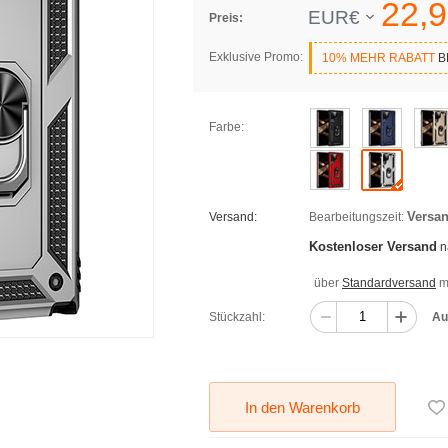
22,
9
EUR€
Preis:
Exklusive Promo:
10% MEHR RABATT
BE
Farbe:
Versan
Versand:
Bearbeitungszeit:
Kostenloser Versand
n
über
Standardversand
mi
Stückzahl:
Au
In den Warenkorb