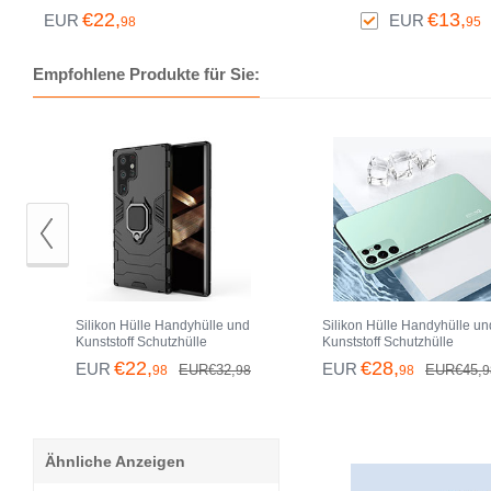
Hartschalen Tasche mit
Panzerfolie Gehärtet
€22,
€13,
EUR
EUR
98
95
Magnetisch Fingerring Ständer
Glas Glasfolie Skins 
T02 für Samsung Galaxy S25
Aufkleben Panzerglas
Ultra 5G Silber
Samsung Galaxy S25 
Empfohlene Produkte für Sie:
5G Schwarz
Silikon Hülle Handyhülle und
Silikon Hülle Handyhülle un
Kunststoff Schutzhülle
Kunststoff Schutzhülle
Hartschalen Tasche mit
Hartschalen Tasche für
€22,
€28,
EUR
EUR
EUR€32,
EUR€45,
98
98
98
9
Magnetisch Fingerring Ständer
Samsung Galaxy S25 Ultra 
für Samsung Galaxy S25 Ultra
Grün
5G Schwarz
Ähnliche Anzeigen