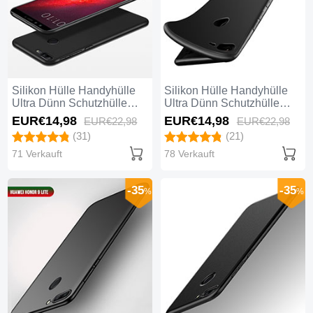
Silikon Hülle Handyhülle
Silikon Hülle Handyhülle
Ultra Dünn Schutzhülle
Ultra Dünn Schutzhülle
S06 für Huawei Honor 9
S05 für Huawei Honor 9
EUR€14,
98
EUR€14,
98
EUR€22,
98
EUR€22,
98
Lite Schwarz
Lite Schwarz
(31)
(21)
71 Verkauft
78 Verkauft
-35
-35
%
%