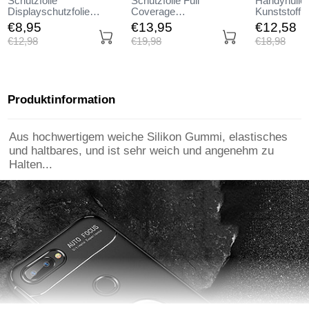
Schutzfolie
Schutzfolie Full
Handyhülle 
Displayschutzfolie
Coverage
Kunststoff 
Panzerfolie Skins zum
Displayschutzfolie
Tasche Matt
€8,
95
€13,
95
€12,
58
Aufkleben Gehärtetes
Panzerfolie Skins zum
Huawei Hono
€12,
98
€19,
98
€18,
98
Glas Glasfolie für
Aufkleben Gehärtetes
Schwarz
Huawei Honor 9 Lite Klar
Glas Glasfolie für
Huawei Honor 9 Lite
Schwarz
Produktinformation
Aus hochwertigem weiche Silikon Gummi, elastisches
und haltbares, und ist sehr weich und angenehm zu
Halten...