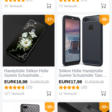
95 Verkauft
73 Verkauft
-37
-38
%
%
Handyhülle Silikon Hülle
Silikon Hülle Handyhülle
Gummi Schutzhülle
Gummi Schutzhülle Tasche
Blumen für Huawei Honor
Köper für Huawei Honor 9
EUR€18,
98
EUR€17,
98
EUR€29,
95
EUR€28,
98
9 Lite Schwarz
Lite Blau
(23)
(20)
127 Verkauft
11 Verkauft
-30
-30
%
%