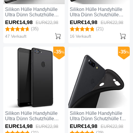
Silikon Hülle Handyhülle
Silikon Hülle Handyhülle
Ultra Dünn Schutzhülle
Ultra Dünn Schutzhülle
S04 für Huawei Honor 9
S03 für Huawei Honor 9
EUR€14,
98
EUR€14,
98
EUR€22,
98
EUR€22,
98
Lite Schwarz
Lite Schwarz
(35)
(21)
47 Verkauft
16 Verkauft
-35
-35
%
%
Silikon Hülle Handyhülle
Silikon Hülle Handyhülle
Ultra Dünn Schutzhülle
Ultra Dünn Schutzhülle für
S02 für Huawei Honor 9
Huawei Honor 9 Lite
EUR€14,
98
EUR€14,
98
EUR€22,
98
EUR€22,
98
Lite Schwarz
Schwarz
(21)
(29)