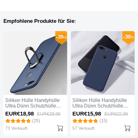
Empfohlene Produkte für Sie:
-35
-30
%
%
Silikon Hülle Handyhülle
Silikon Hülle Handyhülle
Ultra Dünn Schutzhülle
Ultra Dünn Schutzhülle
Tasche Silikon mit
Tasche S07 für Huawei
EUR€18,
98
EUR€15,
98
EUR€28,
98
EUR€22,
98
Magnetisch Fingerring
Honor 9 Lite Blau
(25)
(15)
Ständer A01 für Huawei
Honor 9 Lite Blau
73 Verkauft
57 Verkauft