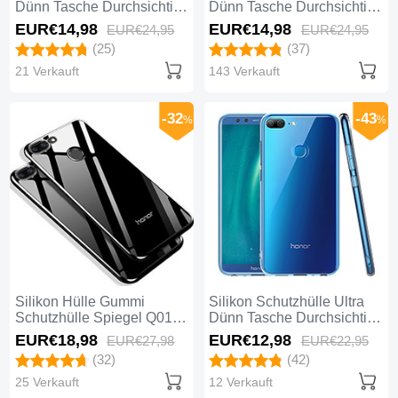
Dünn Tasche Durchsichtig
Dünn Tasche Durchsichtig
Transparent H01 für
Transparent T09 für
EUR€14,
98
EUR€14,
98
EUR€24,
95
EUR€24,
95
Huawei Honor 9 Lite
Huawei Honor 9 Lite Klar
(25)
(37)
Schwarz
21 Verkauft
143 Verkauft
-32
-43
%
%
Silikon Hülle Gummi
Silikon Schutzhülle Ultra
Schutzhülle Spiegel Q01
Dünn Tasche Durchsichtig
für Huawei Honor 9 Lite
Transparent T07 für
EUR€18,
98
EUR€12,
98
EUR€27,
98
EUR€22,
95
Schwarz
Huawei Honor 9 Lite Klar
(32)
(42)
25 Verkauft
12 Verkauft