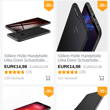
-35
-35
%
%
Silikon Hülle Handyhülle
Silikon Hülle Handyhülle
Ultra Dünn Schutzhülle
Ultra Dünn Schutzhülle
S08 für Huawei Honor 9
Q03 für Huawei Honor 9
EUR€14,
98
EUR€14,
98
EUR€22,
98
EUR€22,
98
Lite Schwarz
Lite Schwarz
(19)
(28)
130 Verkauft
114 Verkauft
-35
-35
%
%