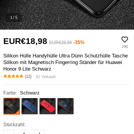
1
/
5
EUR€18,
98
-35%
EUR€28,
98
290
Silikon Hülle Handyhülle Ultra Dünn Schutzhülle Tasche
Silikon mit Magnetisch Fingerring Ständer für Huawei
Honor 9 Lite Schwarz
(12)
91 Verkauft
Farbe:
Schwarz
Stückzahl: