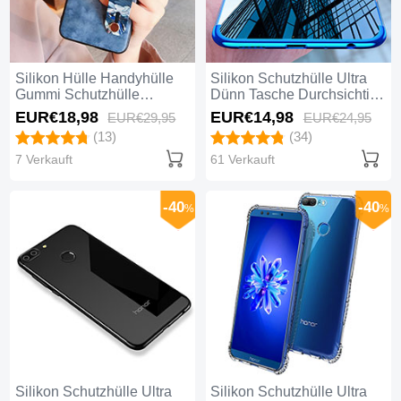
Silikon Hülle Handyhülle
Silikon Schutzhülle Ultra
Gummi Schutzhülle
Dünn Tasche Durchsichtig
Blumen für Huawei Honor
Transparent T10 für
EUR€18,
98
EUR€14,
98
EUR€29,
95
EUR€24,
95
9 Lite Blau
Huawei Honor 9 Lite Blau
(13)
(34)
7 Verkauft
61 Verkauft
-40
-40
%
%
Silikon Schutzhülle Ultra
Silikon Schutzhülle Ultra