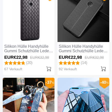
Silikon Hülle Handyhülle
Silikon Hülle Handyhülle
Gummi Schutzhülle Leder
Gummi Schutzhülle Leder
Tasche S01 für Huawei
Tasche für Huawei Honor 9
EUR€22,
98
EUR€22,
98
EUR€32,
98
EUR€32,
98
Honor 9 Lite Schwarz
Lite Schwarz
(20)
(14)
67 Verkauft
92 Verkauft
-37
-40
%
%