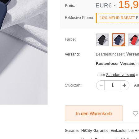
15,
9
EUR€
Preis:
Exklusive Promo:
10% MEHR RABATT
BE
Farbe:
Versan
Versand:
Bearbeitungszeit:
Kostenloser Versand
n
über
Standardversand
mi
Stückzahl:
Au
In den Warenkorb
Garantie:
HiCity-Garantie
, Einkaufen bei H