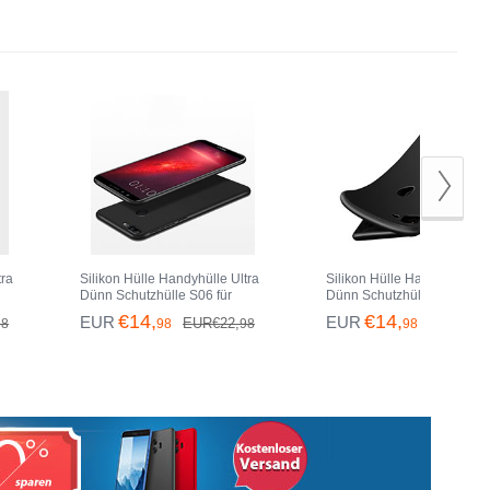
tra
Silikon Hülle Handyhülle Ultra
Silikon Hülle Handyhülle Ul
Dünn Schutzhülle S06 für
Dünn Schutzhülle S05 für
rz
Huawei Honor 9 Lite Schwarz
Huawei Honor 9 Lite Schwa
€14,
€14,
EUR
EUR
EUR€22,
EUR€22,
98
98
98
98