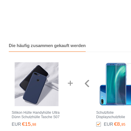
Die häufig zusammen gekauft werden
Silikon Hülle Handyhülle Ultra
Schutzfolie
Dünn Schutzhülle Tasche S07
Displayschutzfolie
für Huawei Honor 9 Lite Blau
Panzerfolie Skins zu
€15,
€8,
EUR
EUR
98
95
Aufkleben Gehärtetes
Glasfolie für Huawei 