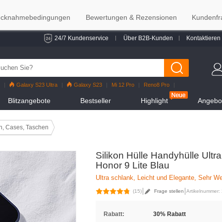
cknahmebedingungen
Bewertungen & Rezensionen
Kundenfr
24/7 Kundenservice
Über B2B-Kunden
Kontaktieren
Galaxy S23 Ultra
Galaxy S23
Mi 12 Pro
Reno8 Pro
alaxy S22
Galaxy S22 Ultra
iPhone 12 Pro Max
Mi 11
Blitzangebote
Bestseller
Highlight
Angebot
n, Cases, Taschen
Silikon Hülle Handyhülle Ult
Honor 9 Lite Blau
Ultra schlank, Leicht und Elegante, Sehr W
(15)
Frage stellen
Artikelnummer:
Rabatt:
30% Rabatt