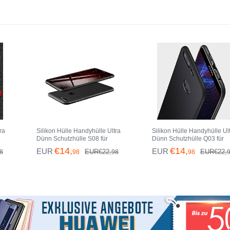
9 Lite Schwarz
ra
Silikon Hülle Handyhülle Ultra
Silikon Hülle Handyhülle Ul
Dünn Schutzhülle S08 für
Dünn Schutzhülle Q03 für
Huawei Honor 9 Lite Schwarz
Huawei Honor 9 Lite Schwa
€14,
€14,
EUR
EUR
EUR€22,
EUR€22,
8
98
98
98
ei