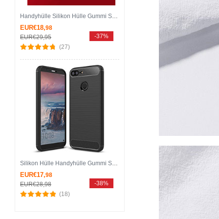
Handyhülle Silikon Hülle Gummi Schutzhülle Blumen für Huawei Honor 9 Lite Rot
EUR€18,
98
-37%
EUR€29,
95
(27)
Silikon Hülle Handyhülle Gummi Schutzhülle Tasche Köper für Huawei Honor 9 Lite Schwarz
EUR€17,
98
-38%
EUR€28,
98
(18)