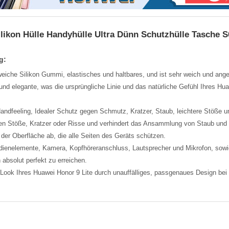
ilikon Hülle Handyhülle Ultra Dünn Schutzhülle Tasche S
g:
iche Silikon Gummi, elastisches und haltbares, und ist sehr weich und ang
t und elegante, was die ursprüngliche Linie und das natürliche Gefühl Ihres Hua
dfeeling, Idealer Schutz gegen Schmutz, Kratzer, Staub, leichtere Stöße u
en Stöße, Kratzer oder Risse und verhindert das Ansammlung von Staub und
der Oberfläche ab, die alle Seiten des Geräts schützen.
Bedienelemente, Kamera, Kopfhöreranschluss, Lautsprecher und Mikrofon, so
 absolut perfekt zu erreichen.
n Look Ihres Huawei Honor 9 Lite durch unauffälliges, passgenaues Design be