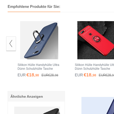
9 Lite Klar
Empfohlene Produkte für Sie:
Silikon Hülle Handyhülle Ultra
Silikon Hülle Handyhülle Ult
Dünn Schutzhülle Tasche
Dünn Schutzhülle Tasche
Silikon mit Magnetisch
Silikon mit Magnetisch
€18,
€18,
EUR
EUR
EUR€28,
EUR€28,
98
98
98
9
Fingerring Ständer A01 für
Fingerring Ständer für Huaw
Huawei Honor 9 Lite Blau
Honor 9 Lite Rot
Ähnliche Anzeigen