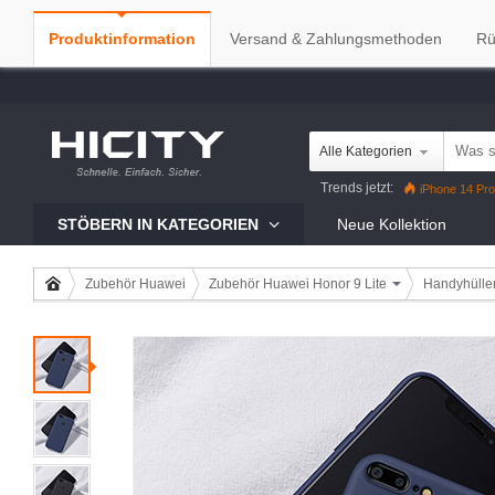
Produktinformation
Versand & Zahlungsmethoden
Rü
Alle Kategorien
Trends jetzt:
iPhone 14 Pro
iPhone 13 Pro
Reno7 Pro
G
STÖBERN IN KATEGORIEN
Neue Kollektion
Zubehör Huawei
Zubehör Huawei Honor 9 Lite
Handyhülle