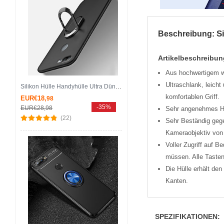
S
Beschreibung:
Artikelbeschreibun
Aus hochwertigem we
Ultra­schlank, leich
Silikon Hülle Handyhülle Ultra Dünn Schutzhülle Tasche Silikon mit Magnetisch Fingerring Ständer A01 für Huawei Honor 9 Lite Schwarz
komfortablen Griff.
EUR€18,
98
-35%
EUR€28,
98
Sehr angenehmes Han
(22)
Sehr Beständig geg
Kameraobjektiv von 
Voller Zugriff auf 
müssen. Alle Tasten
Die Hülle erhält de
Kanten.
SPEZIFIKATIONEN: