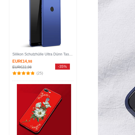
Silikon Schutzhülle Ultra Dünn Tasche S02 für Huawei Honor 9 Lite Blau
EUR€14,
98
-35%
EUR€22,
98
(25)