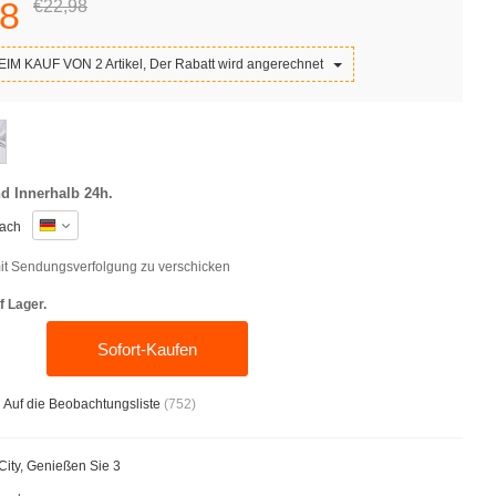
8
€22,
98
IM KAUF VON 2 Artikel, Der Rabatt wird angerechnet
d Innerhalb 24h.
ach
t Sendungsverfolgung zu verschicken
f Lager.
Sofort-Kaufen
Auf die Beobachtungsliste
(
752
)
iCity, Genießen Sie 3