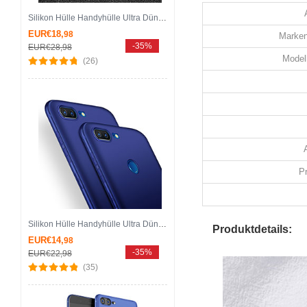
Silikon Hülle Handyhülle Ultra Dünn Schutzhülle Tasche Silikon mit Magnetisch Fingerring Ständer für Huawei Honor 9 Lite Blau und Schwarz
EUR€18,
98
Marken
-35%
EUR€28,
98
Modell
(26)
P
Silikon Hülle Handyhülle Ultra Dünn Schutzhülle S05 für Huawei Honor 9 Lite Blau
Produktdetails:
EUR€14,
98
-35%
EUR€22,
98
(35)