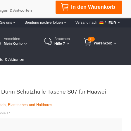
In den Warenkorb
agen & Antworten
 Sie uns
Sendung nachverfolgen
Versand nach:
/
EUR
Anmelden
Brauchen
0
Warenkorb
Mein Konto
Hilfe ?
e & Aktionen
ra Dünn Schutzhülle Tasche S07 für Huawei
eich, Elastisches und Haltbares
 204767