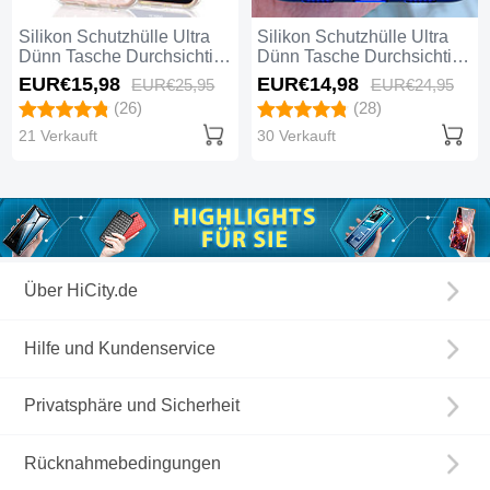
Silikon Schutzhülle Ultra
Silikon Schutzhülle Ultra
Dünn Tasche Durchsichtig
Dünn Tasche Durchsichtig
Transparent T02 für
Transparent T03 für
EUR€15,
98
EUR€14,
98
EUR€25,
95
EUR€24,
95
Huawei Nova 3e Klar
Huawei Nova 3e Blau
(26)
(28)
21 Verkauft
30 Verkauft
Über HiCity.de
Hilfe und Kundenservice
Privatsphäre und Sicherheit
Rücknahmebedingungen