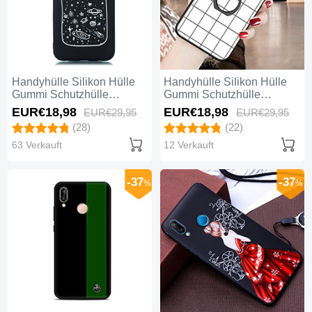
Handyhülle Silikon Hülle
Handyhülle Silikon Hülle
Gummi Schutzhülle
Gummi Schutzhülle
Sternenhimmel für Huawei
Modisch Muster S02 für
EUR€18,
98
EUR€18,
98
EUR€29,
95
EUR€29,
95
Nova 3e Weiß
Huawei Nova 3e Weiß
(28)
(22)
63 Verkauft
12 Verkauft
-37
-37
%
%