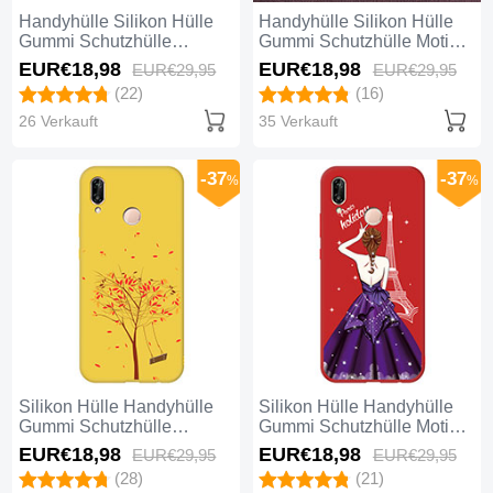
Handyhülle Silikon Hülle
Handyhülle Silikon Hülle
Gummi Schutzhülle
Gummi Schutzhülle Motiv
Modisch Muster S01 für
Kleid Mädchen für Huawei
EUR€18,
98
EUR€18,
98
EUR€29,
95
EUR€29,
95
Huawei Nova 3e Grün
Nova 3e Rot und Schwarz
(22)
(16)
26 Verkauft
35 Verkauft
-37
-37
%
%
Silikon Hülle Handyhülle
Silikon Hülle Handyhülle
Gummi Schutzhülle
Gummi Schutzhülle Motiv
Modisch Muster S03 für
Kleid Mädchen S02 für
EUR€18,
98
EUR€18,
98
EUR€29,
95
EUR€29,
95
Huawei Nova 3e Gelb
Huawei Nova 3e Rot
(28)
(21)