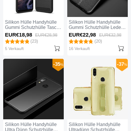
Silikon Hülle Handyhülle
Silikon Hülle Handyhülle
Gummi Schutzhülle Tasche
Gummi Schutzhülle Leder
Line für Huawei Nova 3e
Tasche S02 für Huawei
EUR€18,
98
EUR€22,
98
EUR€28,
98
EUR€32,
98
Schwarz
Nova 3e Schwarz
(23)
(20)
5 Verkauft
16 Verkauft
-35
-37
%
%
Silikon Hülle Handyhülle
Silikon Hülle Handyhülle
Ultra Dünn Schutzhülle
Ultradünn Schutzhülle