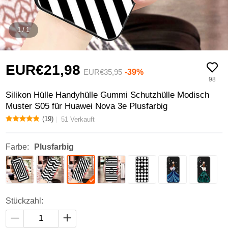
1
/
1
EUR€21,
98
-39%
EUR€35,
95
98
Silikon Hülle Handyhülle Gummi Schutzhülle Modisch
Muster S05 für Huawei Nova 3e Plusfarbig
(19)
51 Verkauft
Farbe:
Plusfarbig
Stückzahl: