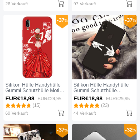
26 Verkauft
97 Verkauft
-37
-37
%
%
Silikon Hülle Handyhülle
Silikon Hülle Handyhülle
Gummi Schutzhülle Motiv
Gummi Schutzhülle
Kleid Mädchen für Huawei
Modisch Muster für Huawei
EUR€18,
98
EUR€18,
98
EUR€29,
95
EUR€29,
95
Nova 3e Rot
Nova 3e Schwarz
(15)
(23)
69 Verkauft
44 Verkauft
-37
-32
%
%