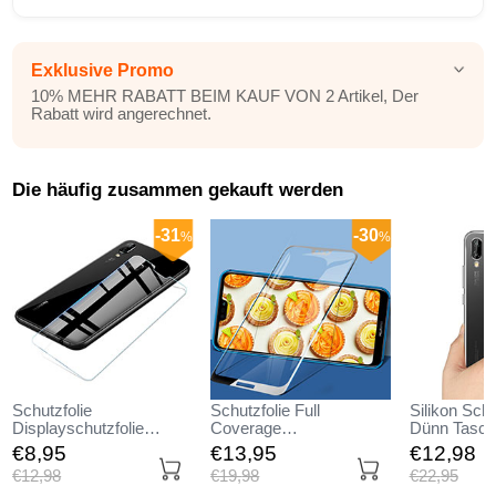
Exklusive Promo
10% MEHR RABATT BEIM KAUF VON 2 Artikel, Der
Rabatt wird angerechnet.
Die häufig zusammen gekauft werden
-31
-30
%
%
Schutzfolie
Schutzfolie Full
Silikon Schu
Displayschutzfolie
Coverage
Dünn Tasch
Panzerfolie Skins zum
Displayschutzfolie
Durchsichti
€8,
95
€13,
95
€12,
98
Aufkleben Gehärtetes
Panzerfolie Skins zum
Transparent
€12,
98
€19,
98
€22,
95
Glas Glasfolie T02 für
Aufkleben Gehärtetes
Huawei Nov