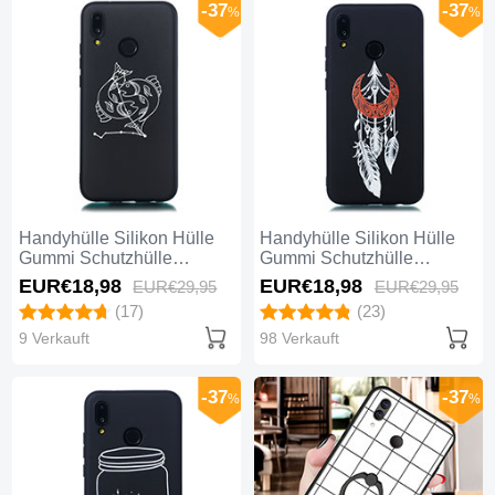
-37
-37
%
%
Handyhülle Silikon Hülle
Handyhülle Silikon Hülle
Gummi Schutzhülle
Gummi Schutzhülle
Konstellation S12 für
Modisch Muster S06 für
EUR€18,
98
EUR€18,
98
EUR€29,
95
EUR€29,
95
Huawei Nova 3e Schwarz
Huawei Nova 3e Schwarz
(17)
(23)
9 Verkauft
98 Verkauft
-37
-37
%
%