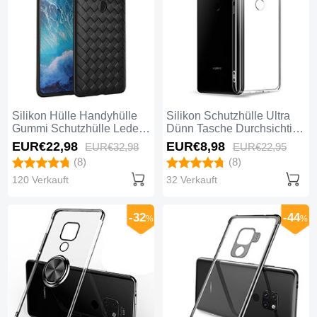
Silikon Hülle Handyhülle
Silikon Schutzhülle Ultra
Gummi Schutzhülle Leder
Dünn Tasche Durchsichtig
Tasche H03 für Huawei
Transparent K03 für
EUR€22,
98
EUR€8,
98
EUR€32,
98
EUR€22,
95
Mate 20 Schwarz
Huawei Mate 20 Klar
(8)
(8)
120 Verkauft
32 Verkauft
-32
-44
%
%