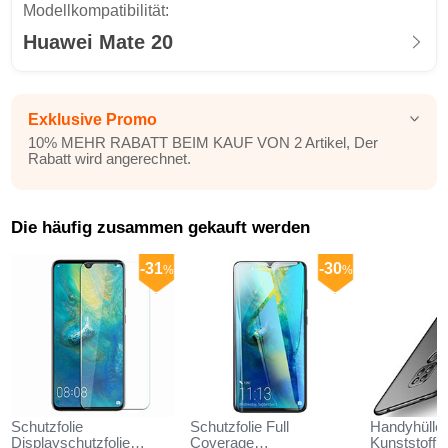
Modellkompatibilität:
Huawei Mate 20
Exklusive Promo
10% MEHR RABATT BEIM KAUF VON 2 Artikel, Der
Rabatt wird angerechnet.
Die häufig zusammen gekauft werden
-31
-30
%
%
Schutzfolie
Schutzfolie Full
Handyhülle 
Displayschutzfolie
Coverage
Kunststoff 