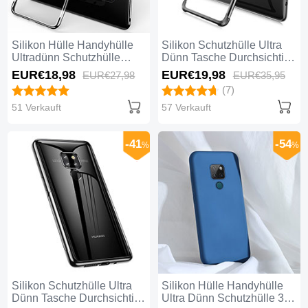
Silikon Hülle Handyhülle
Silikon Schutzhülle Ultra
Ultradünn Schutzhülle
Dünn Tasche Durchsichtig
Tasche Durchsichtig
Transparent S03 für
EUR€18,
98
EUR€19,
98
EUR€27,
98
EUR€35,
95
Transparent mit Magnetisch
Huawei Mate 20 Schwarz
(7)
Fingerring Ständer C01 für
Huawei Mate 20 Schwarz
51 Verkauft
57 Verkauft
-41
-54
%
%
Silikon Schutzhülle Ultra
Silikon Hülle Handyhülle
Dünn Tasche Durchsichtig
Ultra Dünn Schutzhülle 360