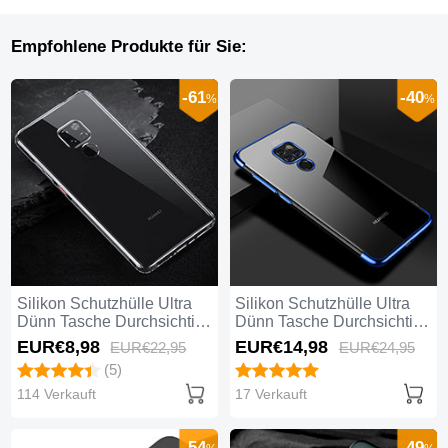
Empfohlene Produkte für Sie:
-61
-40
%
%
Silikon Schutzhülle Ultra
Silikon Schutzhülle Ultra
Dünn Tasche Durchsichtig
Dünn Tasche Durchsichtig
Transparent K01 für
Transparent U01 für
EUR€8,
98
EUR€14,
98
EUR€22,
95
EUR€24,
95
Huawei Mate 20 Klar
Huawei Mate 20 Blau
(5)
114 Verkauft
17 Verkauft
-54
-49