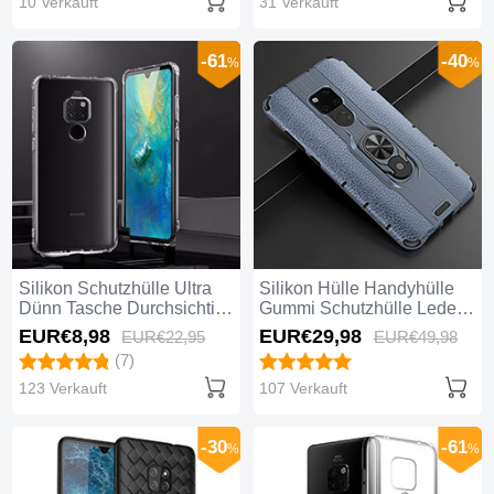
10 Verkauft
31 Verkauft
-61
-40
%
%
Silikon Schutzhülle Ultra
Silikon Hülle Handyhülle
Dünn Tasche Durchsichtig
Gummi Schutzhülle Leder
Transparent K02 für
Tasche mit Magnetisch
EUR€8,
98
EUR€29,
98
EUR€22,
95
EUR€49,
98
Huawei Mate 20 Klar
Fingerring Ständer T05 für
(7)
Huawei Mate 20 Blau
123 Verkauft
107 Verkauft
-30
-61
%
%