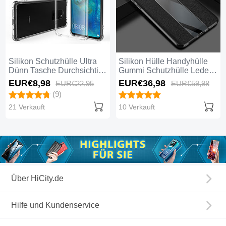
Silikon Schutzhülle Ultra
Silikon Hülle Handyhülle
Dünn Tasche Durchsichtig
Gummi Schutzhülle Leder
Transparent K05 für
Tasche H02 für Huawei
EUR€8,
98
EUR€36,
98
EUR€22,
95
EUR€59,
98
Huawei Mate 20 Klar
Mate 20 Schwarz
(9)
21 Verkauft
10 Verkauft
Über HiCity.de
Hilfe und Kundenservice