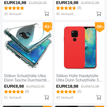
Transparent A02 für
Grad Tasche C01 für
EUR€16,
98
EUR€19,
98
EUR€28,
95
EUR€42,
98
Huawei Mate 20 Schwarz
Huawei Mate 20 Blau
(8)
35 Verkauft
95 Verkauft
-61
-56
%
%
Silikon Schutzhülle Ultra
Silikon Hülle Handyhülle
Dünn Tasche Durchsichtig
Ultra Dünn Schutzhülle 360
Transparent K04 für
Grad Tasche C07 für
EUR€8,
98
EUR€18,
98
EUR€22,
95
EUR€42,
98
Huawei Mate 20 Klar
Huawei Mate 20 Rot
(8)
(6)
61 Verkauft
43 Verkauft