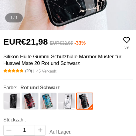
1
/
1
EUR€21,
98
-33%
EUR€32,
95
59
Silikon Hülle Gummi Schutzhülle Marmor Muster für
Huawei Mate 20 Rot und Schwarz
(20)
45 Verkauft
Farbe:
Rot und Schwarz
Stückzahl:
Auf Lager.