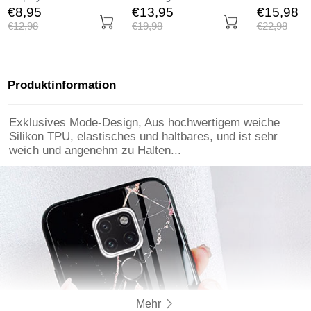
Panzerfolie Skins zum
Displayschutzfolie
Tasche Matt
€8,
95
€13,
95
€15,
98
Aufkleben Gehärtetes
Panzerfolie Skins zum
Huawei Mat
€12,
98
€19,
98
€22,
98
Glas Glasfolie für
Aufkleben Gehärtetes
Schwarz
Huawei Mate 20 Klar
Glas Glasfolie für
Huawei Mate 20
Schwarz
Produktinformation
Exklusives Mode-Design, Aus hochwertigem weiche
Silikon TPU, elastisches und haltbares, und ist sehr
weich und angenehm zu Halten...
Mehr