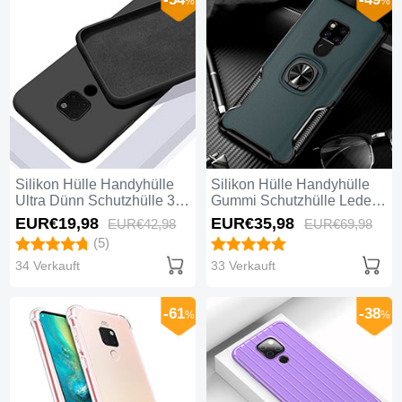
%
%
Silikon Hülle Handyhülle
Silikon Hülle Handyhülle
Ultra Dünn Schutzhülle 360
Gummi Schutzhülle Leder
Grad Tasche C08 für
Tasche mit Magnetisch
EUR€19,
98
EUR€35,
98
EUR€42,
98
EUR€69,
98
Huawei Mate 20 Schwarz
Fingerring Ständer T01 für
(5)
Huawei Mate 20 Grün
34 Verkauft
33 Verkauft
-61
-38
%
%