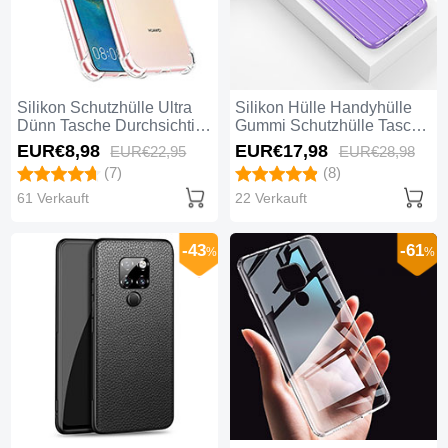
Silikon Schutzhülle Ultra
Silikon Hülle Handyhülle
Dünn Tasche Durchsichtig
Gummi Schutzhülle Tasche
Transparent K07 für
Line C01 für Huawei Mate
EUR€8,
98
EUR€17,
98
EUR€22,
95
EUR€28,
98
Huawei Mate 20 Klar
20 Violett
(7)
(8)
61 Verkauft
22 Verkauft
-43
-61
%
%