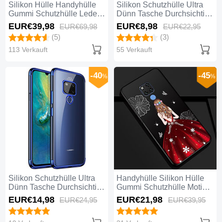
Silikon Hülle Handyhülle
Silikon Schutzhülle Ultra
Gummi Schutzhülle Leder
Dünn Tasche Durchsichtig
Tasche H06 für Huawei
Transparent K06 für
EUR€39,
98
EUR€8,
98
EUR€69,
98
EUR€22,
95
Mate 20 Schwarz
Huawei Mate 20 Klar
(5)
(3)
113 Verkauft
55 Verkauft
-40
-45
%
%
Silikon Schutzhülle Ultra
Handyhülle Silikon Hülle
Dünn Tasche Durchsichtig
Gummi Schutzhülle Motiv
Transparent S04 für
Kleid Mädchen K01 für
EUR€14,
98
EUR€21,
98
EUR€24,
95
EUR€39,
95
Huawei Mate 20 Blau
Huawei Mate 20 Rot und
Schwarz