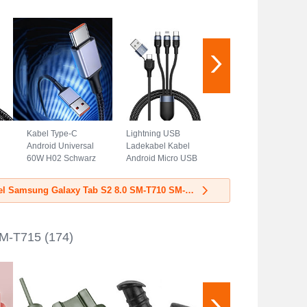
Kabel Type-C
Lightning USB
Android Universal
Ladekabel Kabel
60W H02 Schwarz
Android Micro USB
Type-C 100W H02
Schwarz
Mehr Datenkabel Samsung Galaxy Tab S2 8.0 SM-T710 SM-T715
SM-T715
(174)