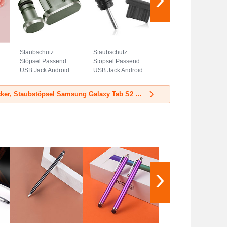
Staubschutz
Staubschutz
Stöpsel Passend
Stöpsel Passend
USB Jack Android
USB Jack Android
Universal Grau
Universal C01
Schwarz
Mehr Staubstecker, Staubstöpsel Samsung Galaxy Tab S2 8.0 SM-T710 SM-T715