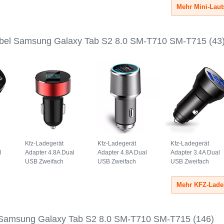
Schwarz
Schwarz
bel Samsung Galaxy Tab S2 8.0 SM-T710 SM-T715
(43
Kfz-Ladegerät
Kfz-Ladegerät
Kfz-Ladegerät
l
Adapter 4.8A Dual
Adapter 4.8A Dual
Adapter 3.4A Dual
USB Zweifach
USB Zweifach
USB Zweifach
Stecker Fast
Stecker Fast
Stecker Fast
Charge Universal
Charge Universal
Charge Universal
K07 Rot
K08 Silber
K06 Schwarz
 Samsung Galaxy Tab S2 8.0 SM-T710 SM-T715
(146)