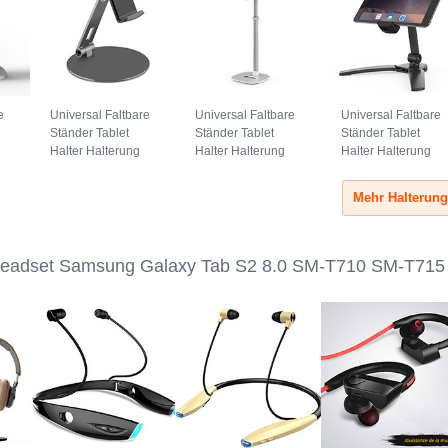
e
Universal Faltbare
Universal Faltbare
Universal Faltbare
Ständer Tablet
Ständer Tablet
Ständer Tablet
Halter Halterung
Halter Halterung
Halter Halterung
Flexibel K10 für
Flexibel K09 für
Flexibel K08 für
Samsung Galaxy
Samsung Galaxy
Samsung Galaxy
Tab S2 8.0 SM-
Tab S2 8.0 SM-
Tab S2 8.0 SM-
T710 SM-T715
T710 SM-T715
T710 SM-T715
Schwarz
Weiß
Schwarz
Headset Samsung Galaxy Tab S2 8.0 SM-T710 SM-T715