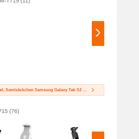
SM-T715
(11)
Mehr Samtbeutel, Samtsäckchen Samsung Galaxy Tab S2 8.0 SM-T710 SM-T715
715
(76)