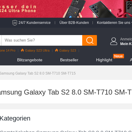
24/7 Kundenservice
Über B2B-Kunden
Kontaktieren Sie uns
Anmel
Mein K
one 14 Pro
Galaxy S23 Ultra
Galaxy S23
o
iPhone 13 Pro
Reno7 Pro
Galaxy S22
Blitzangebote
Bestseller
Highlight
A
hone 12 Pro Max
Mi 11
Samsung Galaxy Tab S2 8.0 SM-T710 SM-T715
amsung Galaxy Tab S2 8.0 SM-T710 SM-
 Kategorien