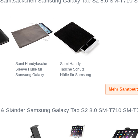
, Samtsäckchen Samsung Galaxy Tab S2 8.0 SM-T710 
Samt Handytasche
Samt Handy
Sleeve Hülle für
Tasche Schutz
Samsung Galaxy
Hülle für Samsung
Tab S2 8.0 SM-
Galaxy Tab S2 8.0
T710 SM-T715
SM-T710 SM-T715
Grau
Schwarz
 & Ständer Samsung Galaxy Tab S2 8.0 SM-T710 SM-T