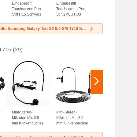
Eingabestift
Eingabestift
Touchscreen Pen
Touchscreen Pen
Stift H15 Schwarz
Stift 2PCS H03
Violett
Mehr Eingabestifte Samsung Galaxy Tab S2 8.0 SM-T710 SM-T715
-T715
(39)
Mini-Stereo-
Mini-Stereo-
Mikrofon Mic 3.5
Mikrofon Mic 3.5
mm Klinkenbuchse
mm Klinkenbuchse
K03 Schwarz
K07 Schwarz