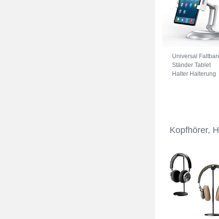
Universal Faltbar
Ständer Tablet
Halter Halterung
Flexibel K11 für
Samsung Galaxy
Tab S2 8.0 SM-
T710 SM-T715
Silber
Kopfhörer, 