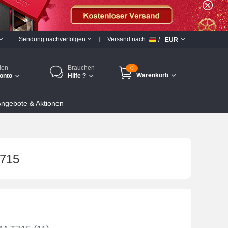
Sendung nachverfolgen
Versand nach:
/
EUR
den
Brauchen
0
Warenkorb
onto
Hilfe ?
ngebote & Aktionen
T715