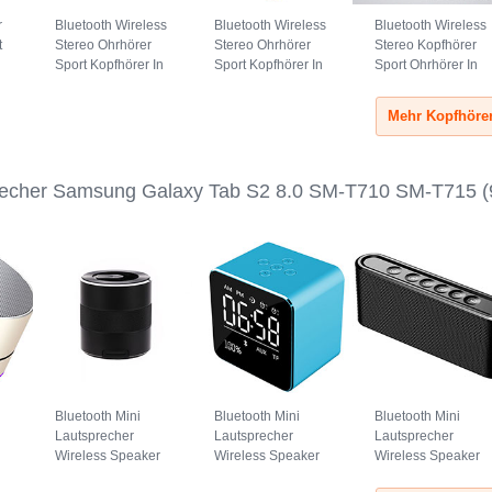
r
Bluetooth Wireless
Bluetooth Wireless
Bluetooth Wireless
t
Stereo Ohrhörer
Stereo Ohrhörer
Stereo Kopfhörer
Sport Kopfhörer In
Sport Kopfhörer In
Sport Ohrhörer In
Ear Headset H52
Ear Headset H51
Ear Headset H53
Schwarz
Gold
Schwarz
recher Samsung Galaxy Tab S2 8.0 SM-T710 SM-T715
(
Bluetooth Mini
Bluetooth Mini
Bluetooth Mini
Lautsprecher
Lautsprecher
Lautsprecher
Wireless Speaker
Wireless Speaker
Wireless Speaker
Boxen K09
Boxen K08 Blau
Boxen K07