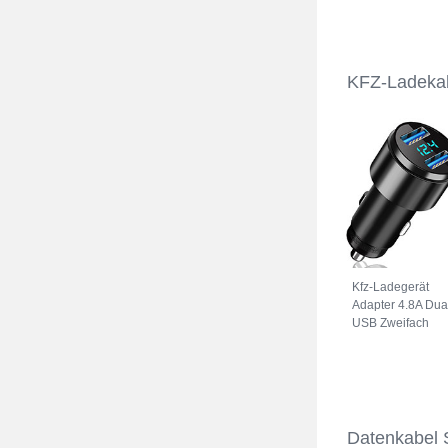
KFZ-Ladeka
Kfz-Ladegerät
Adapter 4.8A Dua
USB Zweifach
Stecker Fast
Charge Universal
K10 Schwarz
Datenkabel