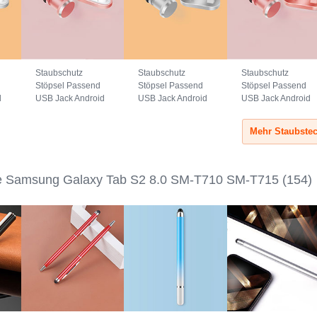
Staubschutz
Staubschutz
Staubschutz
Stöpsel Passend
Stöpsel Passend
Stöpsel Passend
d
USB Jack Android
USB Jack Android
USB Jack Android
Type-C Universal
Universal C02
Universal C02
Rosegold
Silber
Rosegold
te Samsung Galaxy Tab S2 8.0 SM-T710 SM-T715
(154)