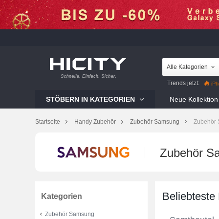
Alle Kategorien
Trends jetzt:
iPh
Mi 12 Pro
Reno8 Pr
STÖBERN IN KATEGORIEN
Neue Kollektion
Galaxy S22 Ultra
iP
Startseite
Handy Zubehör
Zubehör Samsung
Zubehör 
Zubehör S
Beliebteste
Kategorien
Zubehör Samsung