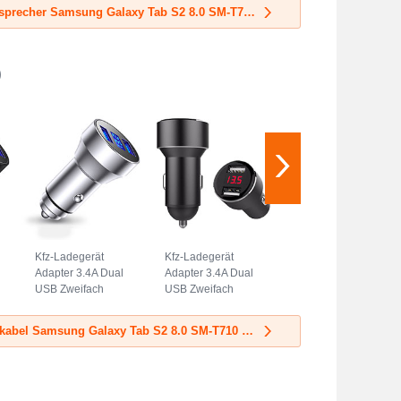
Schwarz
Schwarz
Mehr Mini-Lautsprecher Samsung Galaxy Tab S2 8.0 SM-T710 SM-T715
)
Kfz-Ladegerät
Kfz-Ladegerät
Adapter 3.4A Dual
Adapter 3.4A Dual
USB Zweifach
USB Zweifach
Stecker Fast
Stecker Fast
Charge Universal
Charge Universal
Mehr KFZ-Ladekabel Samsung Galaxy Tab S2 8.0 SM-T710 SM-T715
K06 Silber
K04 Schwarz