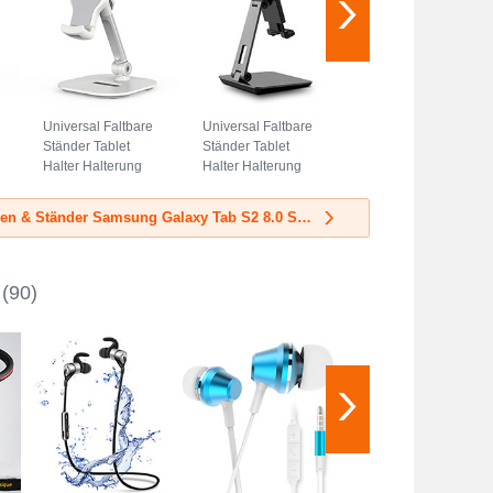
Universal Faltbare
Universal Faltbare
Ständer Tablet
Ständer Tablet
Halter Halterung
Halter Halterung
Flexibel K07 für
Flexibel K06 für
Samsung Galaxy
Samsung Galaxy
Mehr Halterungen & Ständer Samsung Galaxy Tab S2 8.0 SM-T710 SM-T715
Tab S2 8.0 SM-
Tab S2 8.0 SM-
T710 SM-T715
T710 SM-T715
Weiß
Schwarz
(90)