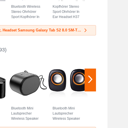
Bluetooth Wireless
Kopfhörer Stereo
Stereo Ohrhörer
Sport Ohrhörer In
Sport Kopfhörer In
Ear Headset H37
Ear Headset H50
Blau
Silber
Mehr Kopfhörer, Headset Samsung Galaxy Tab S2 8.0 SM-T710 SM-T715
93)
Bluetooth Mini
Bluetooth Mini
Lautsprecher
Lautsprecher
Wireless Speaker
Wireless Speaker
Boxen K06
Boxen K04