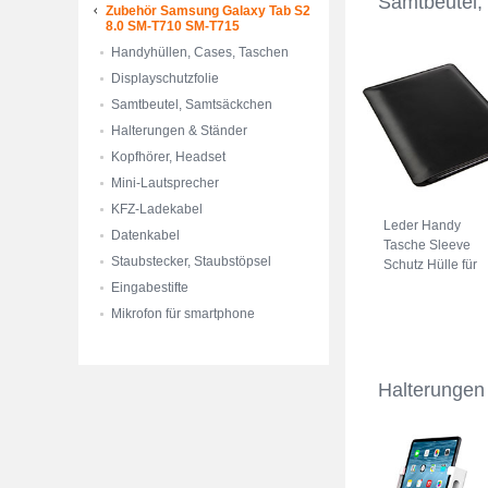
Samtbeutel
Zubehör Samsung Galaxy Tab S2
8.0 SM-T710 SM-T715
Handyhüllen, Cases, Taschen
Displayschutzfolie
Samtbeutel, Samtsäckchen
Halterungen & Ständer
Kopfhörer, Headset
Mini-Lautsprecher
KFZ-Ladekabel
Leder Handy
Datenkabel
Tasche Sleeve
Staubstecker, Staubstöpsel
Schutz Hülle für
Samsung Galaxy
Eingabestifte
Tab S2 8.0 SM-
Mikrofon für smartphone
T710 SM-T715
Schwarz
Halterungen