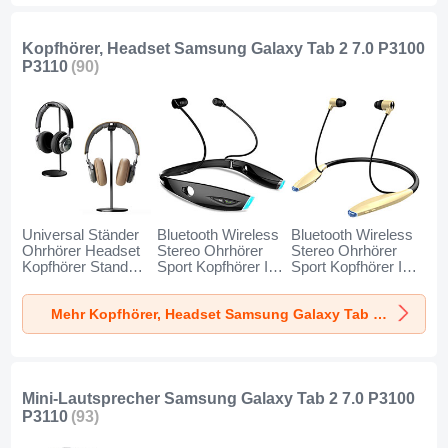
Kopfhörer, Headset Samsung Galaxy Tab 2 7.0 P3100
P3110
(90)
Universal Ständer
Bluetooth Wireless
Bluetooth Wireless
Ohrhörer Headset
Stereo Ohrhörer
Stereo Ohrhörer
Kopfhörer Stand
Sport Kopfhörer In
Sport Kopfhörer In
H01 für Samsung
Ear Headset H52
Ear Headset H51
Galaxy Tab 2 7.0
für Samsung
für Samsung
Mehr Kopfhörer, Headset Samsung Galaxy Tab 2 7.0 P3100 P3110
P3100 P3110
Galaxy Tab 2 7.0
Galaxy Tab 2 7.0
Schwarz
P3100 P3110
P3100 P3110 Gold
Schwarz
Mini-Lautsprecher Samsung Galaxy Tab 2 7.0 P3100
P3110
(93)