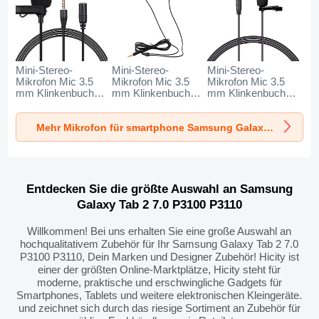
Mini-Stereo-
Mini-Stereo-
Mini-Stereo-
Mikrofon Mic 3.5
Mikrofon Mic 3.5
Mikrofon Mic 3.5
mm Klinkenbuchse
mm Klinkenbuchse
mm Klinkenbuchse
K06 für Samsung
K05 für Samsung
K08 für Samsung
Galaxy Tab 2 7.0
Galaxy Tab 2 7.0
Galaxy Tab 2 7.0
Mehr Mikrofon für smartphone Samsung Galaxy Tab 2 7.0 P3100 P3110
P3100 P3110
P3100 P3110
P3100 P3110
Schwarz
Schwarz
Schwarz
Entdecken Sie die größte Auswahl an Samsung
Galaxy Tab 2 7.0 P3100 P3110
Willkommen! Bei uns erhalten Sie eine große Auswahl an
hochqualitativem Zubehör für Ihr Samsung Galaxy Tab 2 7.0
P3100 P3110, Dein Marken und Designer Zubehör! Hicity ist
einer der größten Online-Marktplätze, Hicity steht für
moderne, praktische und erschwingliche Gadgets für
Smartphones, Tablets und weitere elektronischen Kleingeräte.
und zeichnet sich durch das riesige Sortiment an Zubehör für