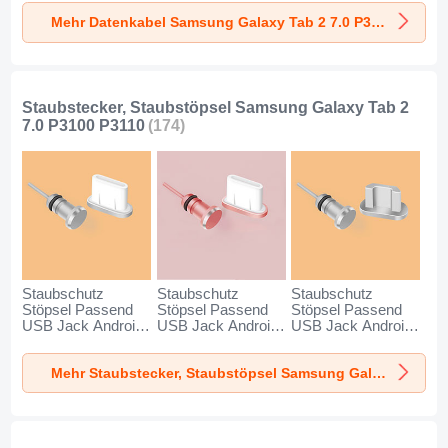
P3100 P3110
für Samsung
Tab 2 7.0 P3100
Mehr Datenkabel Samsung Galaxy Tab 2 7.0 P3100 P3110
Dunkelgrau
Galaxy Tab 2 7.0
P3110 Schwarz
P3100 P3110
Schwarz
Staubstecker, Staubstöpsel Samsung Galaxy Tab 2
7.0 P3100 P3110
(174)
Staubschutz
Staubschutz
Staubschutz
Stöpsel Passend
Stöpsel Passend
Stöpsel Passend
USB Jack Android
USB Jack Android
USB Jack Android
Type-C Universal
Type-C Universal
Universal C02 für
für Samsung
für Samsung
Samsung Galaxy
Mehr Staubstecker, Staubstöpsel Samsung Galaxy Tab 2 7.0 P3100 P3110
Galaxy Tab 2 7.0
Galaxy Tab 2 7.0
Tab 2 7.0 P3100
P3100 P3110 Silber
P3100 P3110
P3110 Silber
Rosegold