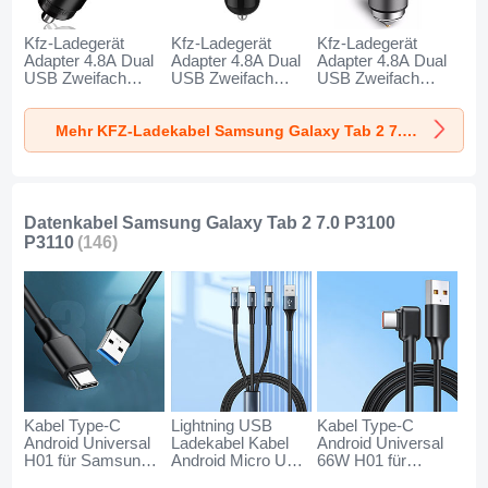
Kfz-Ladegerät
Kfz-Ladegerät
Kfz-Ladegerät
Adapter 4.8A Dual
Adapter 4.8A Dual
Adapter 4.8A Dual
USB Zweifach
USB Zweifach
USB Zweifach
Stecker Fast
Stecker Fast
Stecker Fast
Charge Universal
Charge Universal
Charge Universal
Mehr KFZ-Ladekabel Samsung Galaxy Tab 2 7.0 P3100 P3110
K10 für Samsung
K07 für Samsung
K08 für Samsung
Galaxy Tab 2 7.0
Galaxy Tab 2 7.0
Galaxy Tab 2 7.0
P3100 P3110
P3100 P3110 Rot
P3100 P3110 Silber
Schwarz
Datenkabel Samsung Galaxy Tab 2 7.0 P3100
P3110
(146)
Kabel Type-C
Lightning USB
Kabel Type-C
Android Universal
Ladekabel Kabel
Android Universal
H01 für Samsung
Android Micro USB
66W H01 für
Galaxy Tab 2 7.0
Type-C 100W H01
Samsung Galaxy