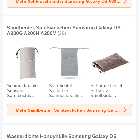
Mehr Schlüsselbänder Samsung Galaxy DS A300G A300H A300M
Galaxy DS A300G
DS A300G A300H
A300M Schwarz
A300H A300M Blau
A300M Schwarz
Samtbeutel, Samtsäckchen Samsung Galaxy DS
A300G A300H A300M
(36)
Schmuckbeutel
Samtbeutel
Schmuckbeutel
Schwarz
Säckchen
Schwarz
Samtbeutel
Schmuckbeutel
Samtbeutel
Geschenktasche
Schwarz Universal
Geschenktasche
Universal K02 für
für Samsung
Universal S05 für
Mehr Samtbeutel, Samtsäckchen Samsung Galaxy DS A300G A300H A300M
Samsung Galaxy
Galaxy DS A300G
Samsung Galaxy
DS A300G A300H
A300H A300M
DS A300G A300H
A300M Grau
Grau
A300M Braun
Wasserdichte Handyhülle Samsung Galaxy DS