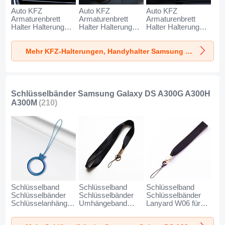
Auto KFZ
Auto KFZ
Auto KFZ
Armaturenbrett
Armaturenbrett
Armaturenbrett
Halter Halterung
Halter Halterung
Halter Halterung
Universal
Universal
Universal
AutoHalter
AutoHalter
AutoHalter
Mehr KFZ-Halterungen, Handyhalter Samsung Galaxy DS A300G A300H A300M
Halterungung
Halterungung
Halterungung
Handy BS6 für
Handy BS3 für
Magnet Handy BS1
Samsung Galaxy
Samsung Galaxy
für Samsung
DS A300G A300H
DS A300G A300H
Galaxy DS A300G
A300M Schwarz
A300M Schwarz
A300H A300M
Schwarz
Schlüsselbänder Samsung Galaxy DS A300G A300H
A300M
(210)
Schlüsselband
Schlüsselband
Schlüsselband
Schlüsselbänder
Schlüsselbänder
Schlüsselbänder
Schlüsselanhänger
Umhängeband
Lanyard W06 für
mit Fingerring R07
Lanyard N10 für
Samsung Galaxy
für Samsung
Samsung Galaxy
DS A300G A300H