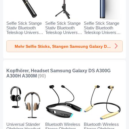
Selfie Stick Stange
Selfie Stick Stange
Selfie Stick Stange
Stativ Bluetooth
Stativ Bluetooth
Stativ Bluetooth
Teleskop Universal
Teleskop Universal
Teleskop Universal
T34 für Samsung
T32 für Samsung
T31 für Samsung
Galaxy DS A300G
Galaxy DS A300G
Galaxy DS A300G
Mehr Selfie Sticks, Stangen Samsung Galaxy DS A300G A300H A300M
A300H A300M
A300H A300M
A300H A300M Blau
Gold und Schwarz
Schwarz
Kopfhörer, Headset Samsung Galaxy DS A300G
A300H A300M
(90)
Universal Ständer
Bluetooth Wireless
Bluetooth Wireless
Ohrhörer Headset
Stereo Ohrhörer
Stereo Ohrhörer