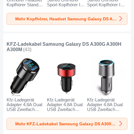
Kopfhörer Stand
Sport Kopfhörer In
Sport Kopfhörer In
H01 für Samsung
Ear Headset H52
Ear Headset H51
Galaxy DS A300G
für Samsung
für Samsung
Mehr Kopfhörer, Headset Samsung Galaxy DS A300G A300H A300M
A300H A300M
Galaxy DS A300G
Galaxy DS A300G
Schwarz
A300H A300M
A300H A300M
Schwarz
Gold
KFZ-Ladekabel Samsung Galaxy DS A300G A300H
A300M
(43)
Kfz-Ladegerät
Kfz-Ladegerät
Kfz-Ladegerät
Adapter 4.8A Dual
Adapter 4.8A Dual
Adapter 4.8A Dual
USB Zweifach
USB Zweifach
USB Zweifach
Stecker Fast
Stecker Fast
Stecker Fast
Charge Universal
Charge Universal
Charge Universal
Mehr KFZ-Ladekabel Samsung Galaxy DS A300G A300H A300M
K10 für Samsung
K07 für Samsung
K08 für Samsung
Galaxy DS A300G
Galaxy DS A300G
Galaxy DS A300G
A300H A300M
A300H A300M Rot
A300H A300M