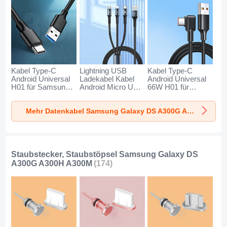
Kabel Type-C
Lightning USB
Kabel Type-C
Android Universal
Ladekabel Kabel
Android Universal
H01 für Samsung
Android Micro USB
66W H01 für
Galaxy DS A300G
Type-C 100W H01
Samsung Galaxy
A300H A300M
für Samsung
DS A300G A300H
Mehr Datenkabel Samsung Galaxy DS A300G A300H A300M
Dunkelgrau
Galaxy DS A300G
A300M Schwarz
A300H A300M
Schwarz
Staubstecker, Staubstöpsel Samsung Galaxy DS
A300G A300H A300M
(174)