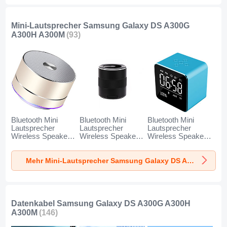
Schwarz
Silber
Mini-Lautsprecher Samsung Galaxy DS A300G
A300H A300M
(93)
Bluetooth Mini
Bluetooth Mini
Bluetooth Mini
Lautsprecher
Lautsprecher
Lautsprecher
Wireless Speaker
Wireless Speaker
Wireless Speaker
Boxen K01 für
Boxen K09 für
Boxen K08 für
Samsung Galaxy
Samsung Galaxy
Samsung Galaxy
Mehr Mini-Lautsprecher Samsung Galaxy DS A300G A300H A300M
DS A300G A300H
DS A300G A300H
DS A300G A300H
A300M Gold
A300M Schwarz
A300M Blau
Datenkabel Samsung Galaxy DS A300G A300H
A300M
(146)