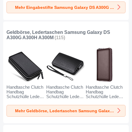
DS A300G A300H
DS A300G A300H
DS A300G A300H
Mehr Eingabestifte Samsung Galaxy DS A300G A300H A300M
A300M Schwarz
A300M Rot
A300M Blau
Geldbörse, Ledertaschen Samsung Galaxy DS
A300G A300H A300M
(115)
Handtasche Clutch
Handtasche Clutch
Handtasche Clutch
Handbag
Handbag
Handbag
Schutzhülle Leder
Schutzhülle Leder
Schutzhülle Leder
Universal N01 für
Universal K19 für
Universal K18 für
Samsung Galaxy
Samsung Galaxy
Samsung Galaxy
Mehr Geldbörse, Ledertaschen Samsung Galaxy DS A300G A300H A300M
DS A300G A300H
DS A300G A300H
DS A300G A300H
A300M Schwarz
A300M Schwarz
A300M Braun