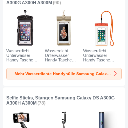
A300G A300H A300M
(90)
Wasserdicht
Wasserdicht
Wasserdicht
Unterwasser
Unterwasser
Unterwasser
Handy Tasche
Handy Tasche
Handy Tasche
Universal W18 für
Universal W17 für
Universal W16 für
Samsung Galaxy
Samsung Galaxy
Samsung Galaxy
Mehr Wasserdichte Handyhülle Samsung Galaxy DS A300G A300H A300M
DS A300G A300H
DS A300G A300H
DS A300G A300H
A300M Schwarz
A300M Gold
A300M Orange
Selfie Sticks, Stangen Samsung Galaxy DS A300G
A300H A300M
(78)