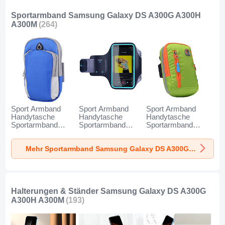
Sportarmband Samsung Galaxy DS A300G A300H
A300M
(264)
Sport Armband
Sport Armband
Sport Armband
Handytasche
Handytasche
Handytasche
Sportarmband
Sportarmband
Sportarmband
Laufen Joggen
Laufen Joggen
Laufen Joggen
Universal A11 für
Universal G03 für
Universal A10 für
Mehr Sportarmband Samsung Galaxy DS A300G A300H A300M
Samsung Galaxy
Samsung Galaxy
Samsung Galaxy
DS A300G A300H
DS A300G A300H
DS A300G A300H
A300M Blau
A300M Schwarz
A300M Grün
Halterungen & Ständer Samsung Galaxy DS A300G
A300H A300M
(193)