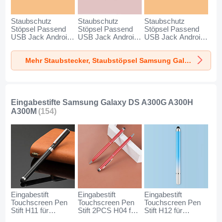
Staubschutz
Staubschutz
Staubschutz
Stöpsel Passend
Stöpsel Passend
Stöpsel Passend
USB Jack Android
USB Jack Android
USB Jack Android
Type-C Universal
Type-C Universal
Universal C02 für
für Samsung
für Samsung
Samsung Galaxy
Mehr Staubstecker, Staubstöpsel Samsung Galaxy DS A300G A300H A300M
Galaxy DS A300G
Galaxy DS A300G
DS A300G A300H
A300H A300M
A300H A300M
A300M Silber
Silber
Rosegold
Eingabestifte Samsung Galaxy DS A300G A300H
A300M
(154)
Eingabestift
Eingabestift
Eingabestift
Touchscreen Pen
Touchscreen Pen
Touchscreen Pen
Stift H11 für
Stift 2PCS H04 für
Stift H12 für
Samsung Galaxy
Samsung Galaxy
Samsung Galaxy