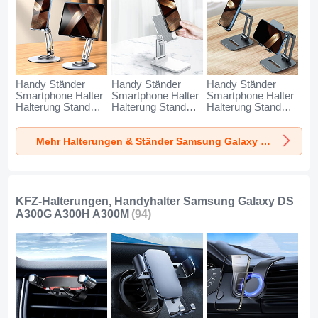
Handy Ständer
Handy Ständer
Handy Ständer
Smartphone Halter
Smartphone Halter
Smartphone Halter
Halterung Stand
Halterung Stand
Halterung Stand
Universal N27 für
Universal N26 für
Universal N25 für
Samsung Galaxy
Samsung Galaxy
Samsung Galaxy
Mehr Halterungen & Ständer Samsung Galaxy DS A300G A300H A300M
DS A300G A300H
DS A300G A300H
DS A300G A300H
A300M Silber
A300M Weiß
A300M Schwarz
KFZ-Halterungen, Handyhalter Samsung Galaxy DS
A300G A300H A300M
(94)