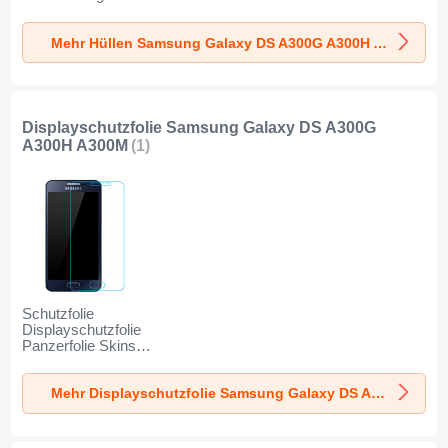
Transparent T02 für
Durchsichtig
Samsung Galaxy
Transparent für
Mehr Hüllen Samsung Galaxy DS A300G A300H A300M
DS A300G A300H
Samsung Galaxy
A300M Klar
DS A300G A300H
A300M Klar
Displayschutzfolie Samsung Galaxy DS A300G
A300H A300M
(1)
Schutzfolie
Displayschutzfolie
Panzerfolie Skins
zum Aufkleben
Gehärtetes Glas
Mehr Displayschutzfolie Samsung Galaxy DS A300G A300H A300M
Glasfolie T02 für
Samsung Galaxy
DS A300G A300H
A300M Klar