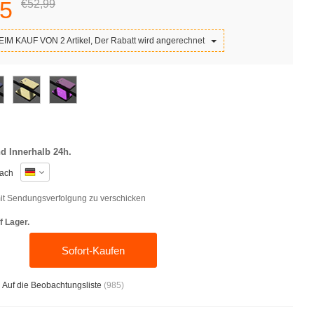
5
€52,
99
IM KAUF VON 2 Artikel, Der Rabatt wird angerechnet
d Innerhalb 24h.
ach
t Sendungsverfolgung zu verschicken
f Lager.
Sofort-Kaufen
Auf die Beobachtungsliste
(
985
)