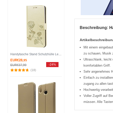
H
Beschreibung:
Artikelbeschreibun
Mit einem eingebaut
zu schauen, Musik z
Handytasche Stand Schutzhülle Leder Hülle L07 für Huawei Honor 8X Gold
Ultra­schlank, leich
EUR€28,
95
-24%
EUR€37,
99
komfortablen Griff.
(18)
Sehr angenehmes Han
Einfach zu installi
zugang zu allen tas
Hochwertig verarbei
Voller Zugriff auf 
müssen. Alle Tasten