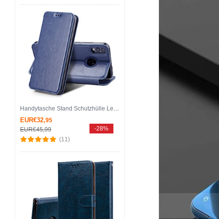
Handytasche Stand Schutzhülle Leder Hülle für Huawei Honor 8X Blau
EUR€32,
95
-28%
EUR€45,
99
(11)