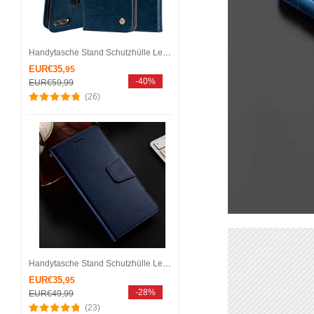
Handytasche Stand Schutzhülle Leder Hülle L06 für Huawei Honor 8X Blau
EUR€35,
95
-40%
EUR€59,
99
(26)
Handytasche Stand Schutzhülle Leder Hülle L03 für Huawei Honor 8X Blau
EUR€35,
95
-28%
EUR€49,
99
(23)