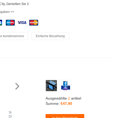
iCity, Genießen Sie 3
ngaben >>
le kundenservice
Einfache Bezahlung
Ausgewählte
2
artikel
Summe:
€47,
90
Silikon Schutzhülle Ultra
Silikon Hülle Handyhülle
Fi
Dünn Tasche Durchsichtig
Ultra Dünn Schutzhülle
Ma