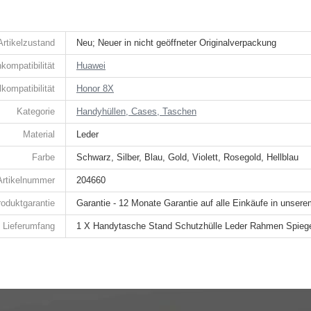
Artikelzustand
Neu; Neuer in nicht geöffneter Originalverpackung
kompatibilität
Huawei
kompatibilität
Honor 8X
Kategorie
Handyhüllen, Cases, Taschen
Material
Leder
Farbe
Schwarz, Silber, Blau, Gold, Violett, Rosegold, Hellblau
Artikelnummer
204660
roduktgarantie
Garantie - 12 Monate Garantie auf alle Einkäufe in unser
Lieferumfang
1 X Handytasche Stand Schutzhülle Leder Rahmen Spiege