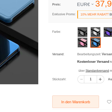
37,
9
EUR€
Preis:
Exklusive Promo:
10% MEHR RABATT
BE
Farbe:
Versan
Versand:
Bearbeitungszeit:
Kostenloser Versand
n
über
Standardversand
mi
Stückzahl:
Au
In den Warenkorb