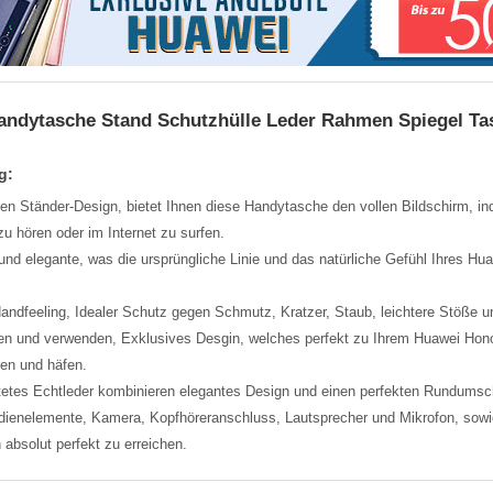
andytasche Stand Schutzhülle Leder Rahmen Spiegel Tas
g:
en Ständer-Design, bietet Ihnen diese Handytasche den vollen Bildschirm, in
u hören oder im Internet zu surfen.
t und elegante, was die ursprüngliche Linie und das natürliche Gefühl Ihres Hua
dfeeling, Idealer Schutz gegen Schmutz, Kratzer, Staub, leichtere Stöße u
eren und verwenden, Exklusives Desgin, welches perfekt zu Ihrem Huawei Hono
ten und häfen.
tetes Echtleder kombinieren elegantes Design und einen perfekten Rundumsch
Bedienelemente, Kamera, Kopfhöreranschluss, Lautsprecher und Mikrofon, so
 absolut perfekt zu erreichen.