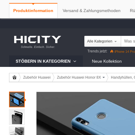
Produktinformation
Versand & Zahlungsmethoden
Rü
Alle Kategorien
Trends jetzt:
iPhone 14 Pro
iPhone 13 Pro
Reno7 Pro
G
STÖBERN IN KATEGORIEN
Neue Kollektion
Zubehör Huawei
Zubehör Huawei Honor 8X
Handyhüllen, 