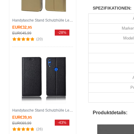
SPEZIFIKATIONEN:
Handytasche Stand Schutzhülle Leder Hülle L05 für Huawei Honor 8X Gold
EUR€32,
95
Marken
-28%
EUR€45,
99
Modell
(20)
P
Handytasche Stand Schutzhülle Leder Hülle L04 für Huawei Honor 8X Schwarz
Produktdetails:
EUR€39,
95
-43%
EUR€69,
99
(26)