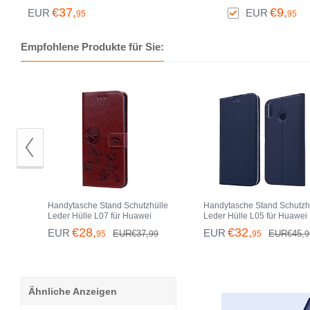
für Huawei Honor 8X Hellblau
Panzerfolie Skins zu
€37,
€9,
EUR
EUR
95
95
Aufkleben Gehärtetes
Glasfolie für Huawei 
8X Klar
Empfohlene Produkte für Sie:
Handytasche Stand Schutzhülle
Handytasche Stand Schutzh
Leder Hülle L07 für Huawei
Leder Hülle L05 für Huawei
Honor 8X Braun
Honor 8X Blau
€28,
€32,
EUR
EUR
EUR€37,
EUR€45,
95
99
95
9
Ähnliche Anzeigen