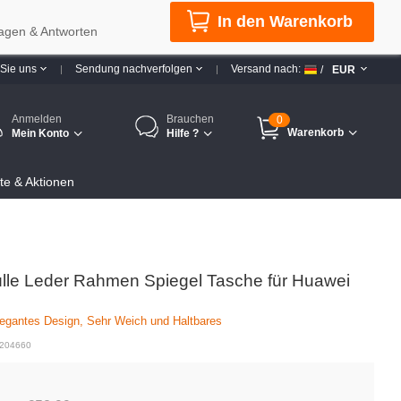
In den Warenkorb
agen & Antworten
 Sie uns
Sendung nachverfolgen
Versand nach:
/
EUR
Anmelden
Brauchen
0
Warenkorb
Mein Konto
Hilfe ?
e & Aktionen
lle Leder Rahmen Spiegel Tasche für Huawei
egantes Design, Sehr Weich und Haltbares
 204660