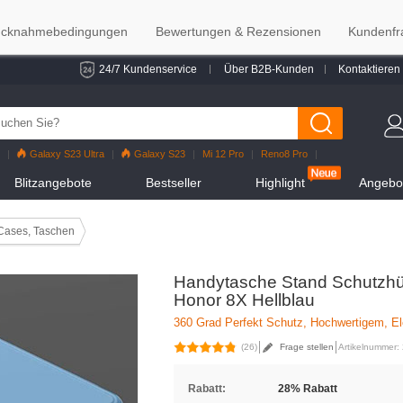
cknahmebedingungen
Bewertungen & Rezensionen
Kundenfr
24/7 Kundenservice
Über B2B-Kunden
Kontaktieren
Galaxy S23 Ultra
Galaxy S23
Mi 12 Pro
Reno8 Pro
alaxy S22
Galaxy S22 Ultra
iPhone 12 Pro Max
Mi 11
Blitzangebote
Bestseller
Highlight
Angebot
Cases, Taschen
Handytasche Stand Schutzhü
Honor 8X Hellblau
360 Grad Perfekt Schutz, Hochwertigem, El
(26)
Frage stellen
Artikelnummer:
Rabatt:
28% Rabatt