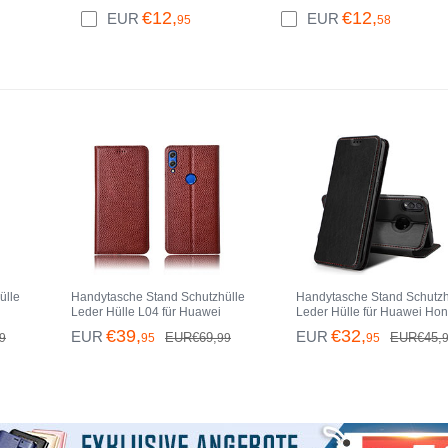
m
Panzerfolie Skins zum
Tasche Matt P01 für
€12,
€12,
EUR
EUR
95
58
 Glas
Aufkleben Gehärtetes Glas
Huawei Honor 8X Blau
Honor
Glasfolie Anti Blue Ray für
Huawei Honor 8X Klar
ülle
Handytasche Stand Schutzhülle
Handytasche Stand Schutzh
Leder Hülle L04 für Huawei
Leder Hülle für Huawei Hon
Honor 8X Braun
8X Schwarz
€39,
€32,
EUR
EUR
EUR€69,
EUR€45,
9
95
99
95