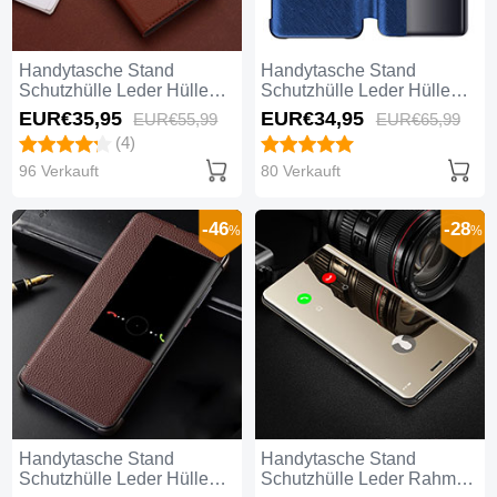
Handytasche Stand
Handytasche Stand
Schutzhülle Leder Hülle
Schutzhülle Leder Hülle
T09 für Huawei Mate 20
T07 für Huawei Mate 20
EUR€35,
95
EUR€34,
95
EUR€55,
99
EUR€65,
99
Braun
Blau
(4)
96 Verkauft
80 Verkauft
-46
-28
%
%
Handytasche Stand
Handytasche Stand
Schutzhülle Leder Hülle
Schutzhülle Leder Rahmen