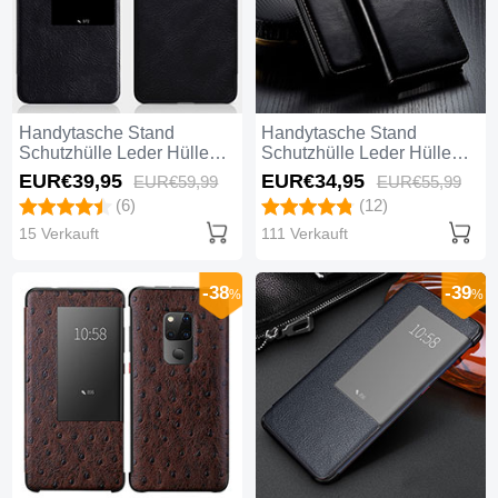
Handytasche Stand
Handytasche Stand
Schutzhülle Leder Hülle
Schutzhülle Leder Hülle
T10 für Huawei Mate 20
T01 für Huawei Mate 20
EUR€39,
95
EUR€34,
95
EUR€59,
99
EUR€55,
99
Schwarz
Schwarz
(6)
(12)
15 Verkauft
111 Verkauft
-38
-39
%
%