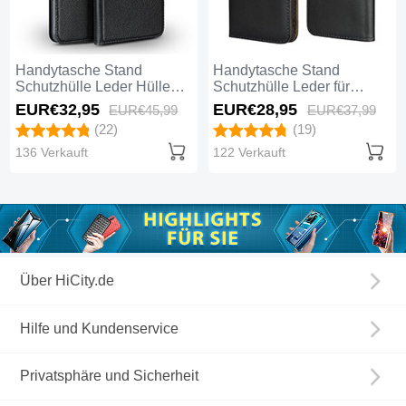
Handytasche Stand
Handytasche Stand
Schutzhülle Leder Hülle
Schutzhülle Leder für
L01 für Huawei Mate 20
Huawei Mate 20 Schwarz
EUR€32,
95
EUR€28,
95
EUR€45,
99
EUR€37,
99
Schwarz
(22)
(19)
136 Verkauft
122 Verkauft
Über HiCity.de
Hilfe und Kundenservice
Privatsphäre und Sicherheit