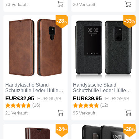
73 Verkauft
20 Verkauft
-28
-33
%
%
Handytasche Stand
Handytasche Stand
Schutzhülle Leder Hülle
Schutzhülle Leder Hülle
L04 für Huawei Mate 20
L03 für Huawei Mate 20
EUR€32,
95
EUR€39,
95
EUR€45,
99
EUR€59,
99
Braun
Schwarz
(16)
(12)
21 Verkauft
95 Verkauft
-24
-28
%
%