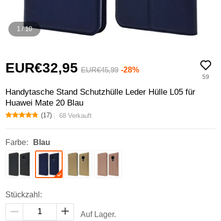
1
/
10
EUR€32,
95
-28%
EUR€45,
99
59
Handytasche Stand Schutzhülle Leder Hülle L05 für
Huawei Mate 20 Blau
(17)
68 Verkauft
Farbe:
Blau
Stückzahl:
Auf Lager.