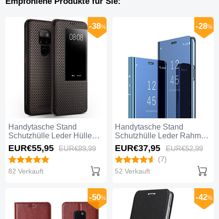
Empfohlene Produkte für Sie:
-38
-28
%
%
Handytasche Stand
Handytasche Stand
Schutzhülle Leder Hülle
Schutzhülle Leder Rahmen
T05 für Huawei Mate 20
Spiegel Tasche M01 für
EUR€55,
95
EUR€37,
95
EUR€89,
99
EUR€52,
99
Braun
Huawei Mate 20 Blau
(7)
82 Verkauft
52 Verkauft
-50
-42
%
%