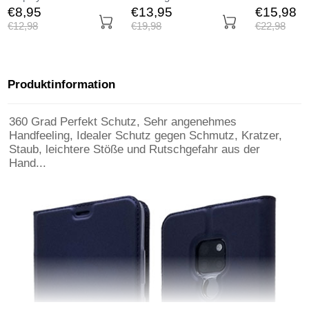
Panzerfolie Skins zum
Displayschutzfolie
Tasche Matt
€8,
95
€13,
95
€15,
98
Aufkleben Gehärtetes
Panzerfolie Skins zum
Huawei Mat
€12,
98
€19,
98
€22,
98
Glas Glasfolie für
Aufkleben Gehärtetes
Schwarz
Huawei Mate 20 Klar
Glas Glasfolie für
Huawei Mate 20
Schwarz
Produktinformation
360 Grad Perfekt Schutz, Sehr angenehmes
Handfeeling, Idealer Schutz gegen Schmutz, Kratzer,
Staub, leichtere Stöße und Rutschgefahr aus der
Hand...