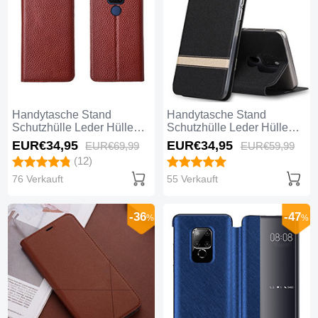
Handytasche Stand
Handytasche Stand
Schutzhülle Leder Hülle
Schutzhülle Leder Hülle
T15 für Huawei Mate 20
T14 für Huawei Mate 20
EUR€34,
95
EUR€34,
95
EUR€69,
99
EUR€59,
99
Braun
Schwarz
(12)
76 Verkauft
55 Verkauft
-36
-47
%
%