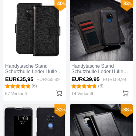
-40
-33
%
%
Handytasche Stand
Handytasche Stand
Schutzhülle Leder Hülle
Schutzhülle Leder Hülle
T11 für Huawei Mate 20
T02 für Huawei Mate 20
EUR€35,
95
EUR€39,
95
EUR€59,
99
EUR€59,
99
Schwarz
Schwarz
(6)
(8)
57 Verkauft
14 Verkauft
-33
-38
%
%