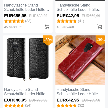
Handytasche Stand
Handytasche Stand
Schutzhülle Leder Hülle
Schutzhülle Leder Hülle
L09 für Huawei Mate 20
L08 für Huawei Mate 20
EUR€55,
95
EUR€42,
95
EUR€89,
99
EUR€69,
99
Braun
Blau
(33)
(41)
45 Verkauft
49 Verkauft
-39
-39
%
%
Handytasche Stand
Handytasche Stand
Schutzhülle Leder Hülle
Schutzhülle Leder Hülle
L11 für Huawei Mate 20
L10 für Huawei Mate 20
EUR€48,
95
EUR€42,
95
EUR€79,
98
EUR€69,
98
Schwarz
Rot
(24)
(32)