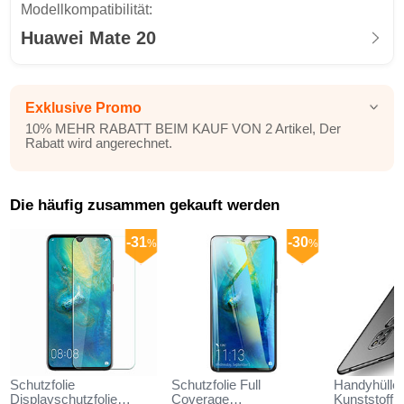
Modellkompatibilität:
Huawei Mate 20
Exklusive Promo
10% MEHR RABATT BEIM KAUF VON 2 Artikel, Der
Rabatt wird angerechnet.
Die häufig zusammen gekauft werden
-31
-30
%
%
Schutzfolie
Schutzfolie Full
Handyhülle 
Displayschutzfolie
Coverage
Kunststoff 