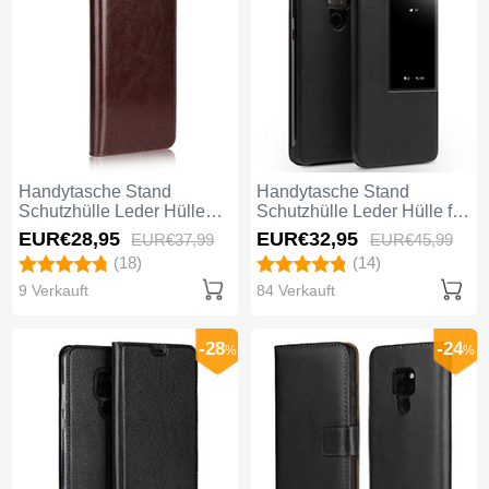
Handytasche Stand
Handytasche Stand
Schutzhülle Leder Hülle
Schutzhülle Leder Hülle für
L02 für Huawei Mate 20
Huawei Mate 20 Schwarz
EUR€28,
95
EUR€32,
95
EUR€37,
99
EUR€45,
99
Braun
(18)
(14)
9 Verkauft
84 Verkauft
-28
-24
%
%