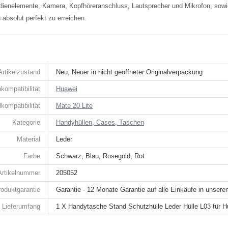
Bedienelemente, Kamera, Kopfhöreranschluss, Lautsprecher und Mikrofon, so
 absolut perfekt zu erreichen.
Artikelzustand
Neu; Neuer in nicht geöffneter Originalverpackung
kompatibilität
Huawei
kompatibilität
Mate 20 Lite
Kategorie
Handyhüllen, Cases, Taschen
Material
Leder
Farbe
Schwarz, Blau, Rosegold, Rot
Artikelnummer
205052
roduktgarantie
Garantie - 12 Monate Garantie auf alle Einkäufe in unser
Lieferumfang
1 X Handytasche Stand Schutzhülle Leder Hülle L03 für H