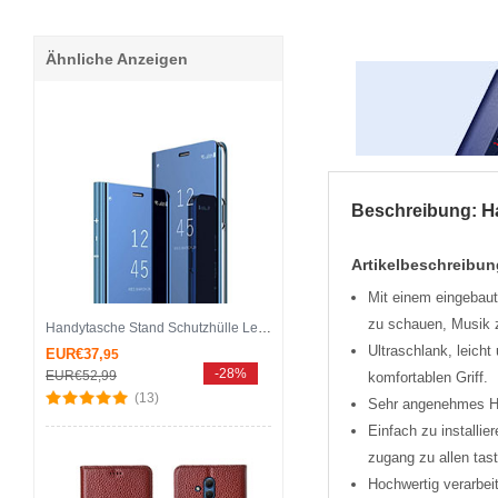
Ähnliche Anzeigen
H
Beschreibung:
Artikelbeschreibun
Mit einem eingebaut
zu schauen, Musik z
Handytasche Stand Schutzhülle Leder Rahmen Spiegel Tasche M01 für Huawei Mate 20 Lite Blau
Ultra­schlank, leich
EUR€37,
95
-28%
EUR€52,
99
komfortablen Griff.
(13)
Sehr angenehmes Han
Einfach zu installi
zugang zu allen tas
Hochwertig verarbei