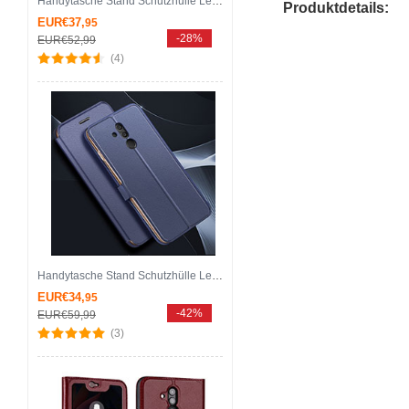
Handytasche Stand Schutzhülle Leder Rahmen Spiegel Tasche M02 für Huawei Mate 20 Lite Gold
Produktdetails:
EUR€37,
95
-28%
EUR€52,
99
(4)
Handytasche Stand Schutzhülle Leder Hülle T07 für Huawei Mate 20 Lite Blau
EUR€34,
95
-42%
EUR€59,
99
(3)