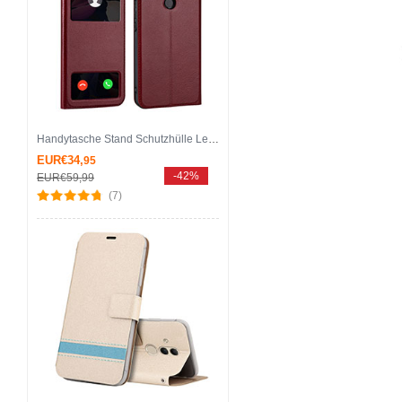
Handytasche Stand Schutzhülle Leder Hülle T06 für Huawei Mate 20 Lite Rot
EUR€34,
95
-42%
EUR€59,
99
(7)