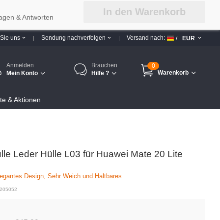
In den Warenkorb
agen & Antworten
 Sie uns
Sendung nachverfolgen
Versand nach:
/
EUR
Anmelden
Brauchen
0
Warenkorb
Mein Konto
Hilfe ?
e & Aktionen
e Leder Hülle L03 für Huawei Mate 20 Lite
egantes Design, Sehr Weich und Haltbares
 205052