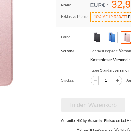
32,
9
EUR€
Preis:
Exklusive Promo:
10% MEHR RABATT
BE
Farbe:
Versan
Versand:
Bearbeitungszeit:
Kostenloser Versand
n
über
Standardversand
mi
Stückzahl:
Au
In den Warenkorb
Garantie:
HiCity-Garantie
, Einkaufen bei H
Monate Ersatzgarantie.
Weitere A