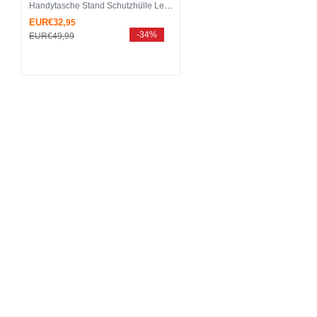
Handytasche Stand Schutzhülle Leder Hülle T05 für Huawei Mate 20 Lite Gold
EUR€32,
95
-34%
EUR€49,
99