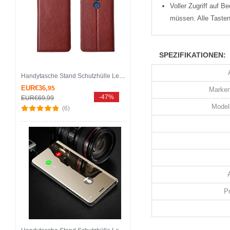
Voller Zugriff auf 
müssen. Alle Tasten
SPEZIFIKATIONEN:
Handytasche Stand Schutzhülle Leder Hülle T08 für Huawei Mate 20 Lite Braun
EUR€36,
95
Marken
-47%
EUR€69,
99
Modell
(6)
P