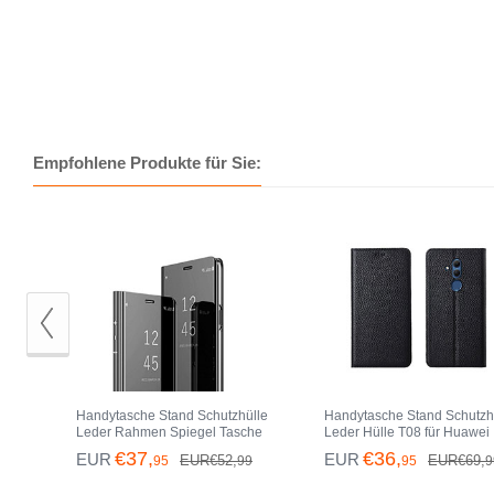
Empfohlene Produkte für Sie:
Handytasche Stand Schutzhülle
Handytasche Stand Schutzh
Leder Rahmen Spiegel Tasche
Leder Hülle T08 für Huawei
M01 für Huawei Mate 20 Lite
Mate 20 Lite Schwarz
€37,
€36,
EUR
EUR
EUR€52,
EUR€69,
95
99
95
9
Schwarz