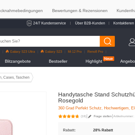
cknahmebedingungen
Bewertungen & Rezensionen
Kundenfr
24/7 Kundenservice
Über B2B-Kunden
Kontaktieren
Galaxy S23 Ultra
Galaxy S23
Mi 12 Pro
Reno8 Pro
alaxy S22
Galaxy S22 Ultra
iPhone 12 Pro Max
Mi 11
Blitzangebote
Bestseller
Highlight
Angebot
n, Cases, Taschen
Handytasche Stand Schutzhüll
Rosegold
360 Grad Perfekt Schutz, Hochwertigem, El
(18)
Frage stellen
Artikelnummer:
Rabatt:
28% Rabatt