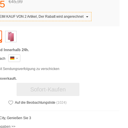
5
€45,
99
IM KAUF VON 2 Artikel, Der Rabatt wird angerechnet
d Innerhalb 24h.
ach
t Sendungsverfolgung zu verschicken
sverkauft.
Sofort-Kaufen
Auf die Beobachtungsliste
(
1024
)
iCity, Genießen Sie 3
ngaben >>