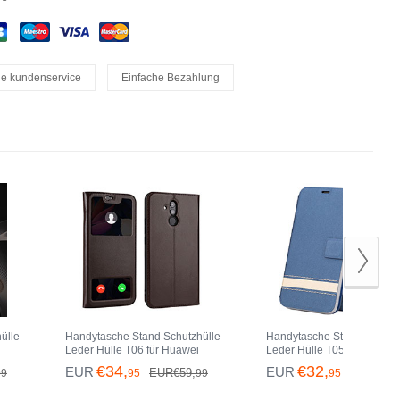
le kundenservice
Einfache Bezahlung
ülle
Handytasche Stand Schutzhülle
Handytasche Stand Schutzh
Leder Hülle T06 für Huawei
Leder Hülle T05 für Huawei
Mate 20 Lite Braun
Mate 20 Lite Blau
€34,
€32,
EUR
EUR
EUR€59,
EUR€49,
99
95
99
95