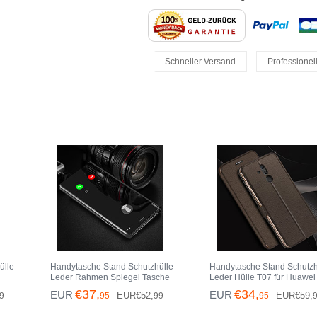
Schneller Versand
Professionel
Einfache Rückgaben
ülle
Handytasche Stand Schutzhülle
Handytasche Stand Schutzh
Leder Rahmen Spiegel Tasche
Leder Hülle T07 für Huawei
M02 für Huawei Mate 20 Lite
Mate 20 Lite Braun
€37,
€34,
EUR
EUR
EUR€52,
EUR€59,
9
95
99
95
Schwarz