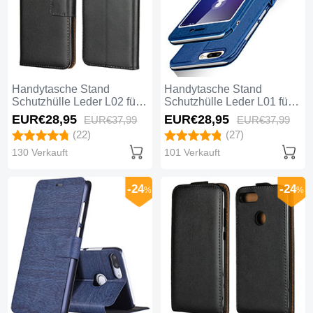
Handytasche Stand
Handytasche Stand
Schutzhülle Leder L02 für
Schutzhülle Leder L01 für
Huawei Honor 9 Lite
Huawei Honor 9 Lite Blau
EUR€28,
95
EUR€28,
95
EUR€37,
99
EUR€37,
99
Schwarz
(22)
(27)
130 Verkauft
101 Verkauft
-24
-24
%
%