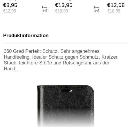
Panzerfolie Skins zum
Displayschutzfolie
Tasche Matt
€8,
95
€13,
95
€12,
58
Aufkleben Gehärtetes
Panzerfolie Skins zum
Huawei Hono
€12,
98
€19,
98
€18,
98
Glas Glasfolie für
Aufkleben Gehärtetes
Schwarz
Huawei Honor 9 Lite Klar
Glas Glasfolie für
Huawei Honor 9 Lite
Schwarz
Produktinformation
360 Grad Perfekt Schutz, Sehr angenehmes
Handfeeling, Idealer Schutz gegen Schmutz, Kratzer,
Staub, leichtere Stöße und Rutschgefahr aus der
Hand...