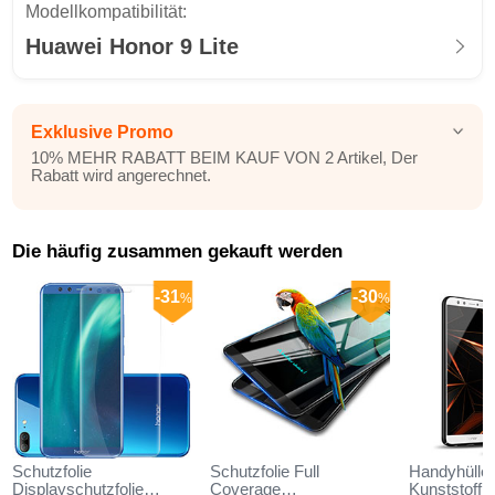
Modellkompatibilität:
Huawei Honor 9 Lite
Exklusive Promo
10% MEHR RABATT BEIM KAUF VON 2 Artikel, Der
Rabatt wird angerechnet.
Die häufig zusammen gekauft werden
-31
-30
%
%
Schutzfolie
Schutzfolie Full
Handyhülle 
Displayschutzfolie
Coverage
Kunststoff 