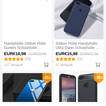
Handyhülle Silikon Hülle
Silikon Hülle Handyhülle
Gummi Schutzhülle
Ultra Dünn Schutzhülle
Blumen für Huawei Honor
Tasche S07 für Huawei
EUR€18,
98
EUR€15,
98
EUR€29,
95
EUR€22,
98
9 Lite Schwarz
Honor 9 Lite Blau
(23)
(15)
127 Verkauft
57 Verkauft
-21
-38
%
%