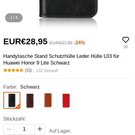
1
/
4
EUR€28,
95
-24%
EUR€37,
99
20
Handytasche Stand Schutzhülle Leder Hülle L03 für
Huawei Honor 9 Lite Schwarz
(15)
132 Verkauft
Farbe:
Schwarz
Stückzahl:
Auf Lager.