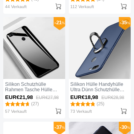
Glasfolie für Huawei Honor
Huawei Honor 9 Lite Rot
9 Lite Klar
und Schwarz
44 Verkauft
112 Verkauft
-21
-35
%
%
Silikon Schutzhülle
Silikon Hülle Handyhülle
Rahmen Tasche Hülle
Ultra Dünn Schutzhülle
Spiegel M01 für Huawei
Tasche Silikon mit
EUR€21,
98
EUR€18,
98
EUR€27,
98
EUR€28,
98
Honor 9 Lite Schwarz
Magnetisch Fingerring
(27)
(25)
Ständer A01 für Huawei
Honor 9 Lite Blau
57 Verkauft
73 Verkauft
-37
-30
%
%