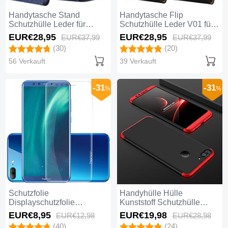
Handytasche Stand
Handytasche Flip
Schutzhülle Leder für
Schutzhülle Leder V01 für
Huawei Honor 9 Lite Blau
Huawei Honor 9 Lite
EUR€28,
95
EUR€28,
95
EUR€37,
99
EUR€37,
99
Schwarz
(30)
(20)
56 Verkauft
39 Verkauft
-31
-31
%
%
Schutzfolie
Handyhülle Hülle
Displayschutzfolie
Kunststoff Schutzhülle
Panzerfolie Skins zum
Tasche Matt Vorder und
EUR€8,
95
EUR€19,
98
EUR€12,
98
EUR€28,
98
Aufkleben Gehärtetes Glas
Rückseite 360 Grad für
(40)
(24)