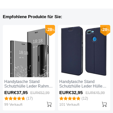
Empfohlene Produkte für Sie:
-28
-28
%
%
Handytasche Stand
Handytasche Stand
Schutzhülle Leder Rahmen
Schutzhülle Leder Hülle
Spiegel Tasche für Huawei
L04 für Huawei Honor 9
EUR€37,
95
EUR€32,
95
EUR€52,
99
EUR€45,
99
Honor 9 Lite Schwarz
Lite Blau
(17)
(12)
99 Verkauft
101 Verkauft