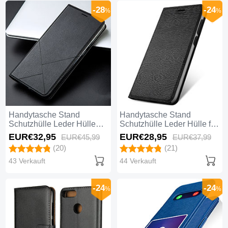
-28
-24
%
%
Handytasche Stand
Handytasche Stand
Schutzhülle Leder Hülle
Schutzhülle Leder Hülle für
L01 für Huawei Honor 9
Huawei Honor 9 Lite
EUR€32,
95
EUR€28,
95
EUR€45,
99
EUR€37,
99
Lite Schwarz
Schwarz
(20)
(21)
43 Verkauft
44 Verkauft
-24
-24
%
%