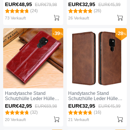
L11 für Huawei Mate 20
L05 für Huawei Mate 20
EUR€48,
95
EUR€32,
95
EUR€79,
98
EUR€45,
99
Schwarz
Schwarz
(24)
(26)
73 Verkauft
26 Verkauft
-39
-28
%
%
Handytasche Stand
Handytasche Stand
Schutzhülle Leder Hülle
Schutzhülle Leder Hülle
L10 für Huawei Mate 20
L04 für Huawei Mate 20
EUR€42,
95
EUR€32,
95
EUR€69,
98
EUR€45,
99
Rot
Braun
(32)
(16)
20 Verkauft
21 Verkauft