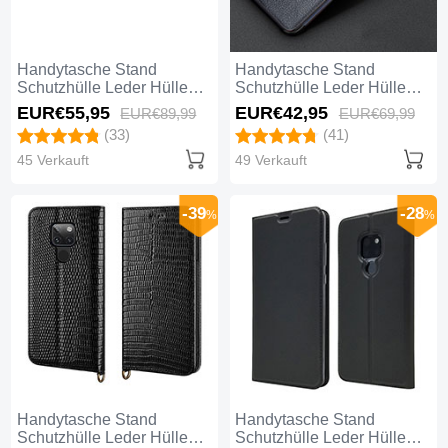
Handytasche Stand
Handytasche Stand
Schutzhülle Leder Hülle
Schutzhülle Leder Hülle
L09 für Huawei Mate 20
L08 für Huawei Mate 20
EUR€55,
95
EUR€42,
95
EUR€89,
99
EUR€69,
99
Braun
Blau
(33)
(41)
45 Verkauft
49 Verkauft
-39
-28
%
%
Handytasche Stand
Handytasche Stand
Schutzhülle Leder Hülle
Schutzhülle Leder Hülle