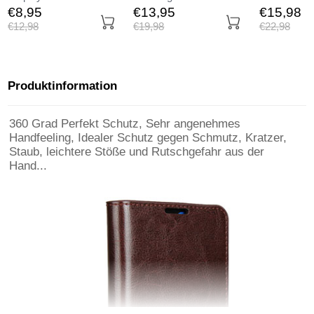
Panzerfolie Skins zum
Displayschutzfolie
Tasche Matt
€8,
95
€13,
95
€15,
98
Aufkleben Gehärtetes
Panzerfolie Skins zum
Huawei Mat
€12,
98
€19,
98
€22,
98
Glas Glasfolie für
Aufkleben Gehärtetes
Schwarz
Huawei Mate 20 Klar
Glas Glasfolie für
Huawei Mate 20
Schwarz
Produktinformation
360 Grad Perfekt Schutz, Sehr angenehmes
Handfeeling, Idealer Schutz gegen Schmutz, Kratzer,
Staub, leichtere Stöße und Rutschgefahr aus der
Hand...