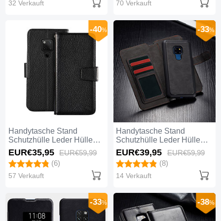
32 Verkauft
70 Verkauft
-40
-33
%
%
Handytasche Stand
Handytasche Stand
Schutzhülle Leder Hülle
Schutzhülle Leder Hülle
T11 für Huawei Mate 20
T02 für Huawei Mate 20
EUR€35,
95
EUR€39,
95
EUR€59,
99
EUR€59,
99
Schwarz
Schwarz
(6)
(8)
57 Verkauft
14 Verkauft
-33
-38
%
%