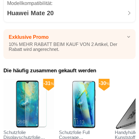
Modellkompatibilität:
Huawei Mate 20
Exklusive Promo
10% MEHR RABATT BEIM KAUF VON 2 Artikel, Der
Rabatt wird angerechnet.
Die häufig zusammen gekauft werden
-31
-30
%
%
Schutzfolie
Schutzfolie Full
Handyhülle 
Displayschutzfolie
Coverage
Kunststoff 