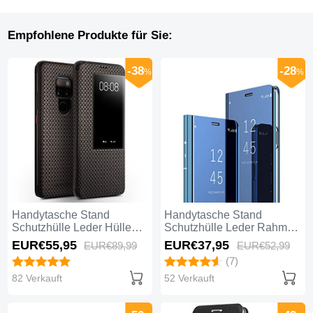
Empfohlene Produkte für Sie:
-38
-28
%
%
Handytasche Stand
Handytasche Stand
Schutzhülle Leder Hülle
Schutzhülle Leder Rahmen
T05 für Huawei Mate 20
Spiegel Tasche M01 für
EUR€55,
95
EUR€37,
95
EUR€89,
99
EUR€52,
99
Braun
Huawei Mate 20 Blau
(7)
82 Verkauft
52 Verkauft