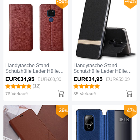
-50
-42
%
%
Handytasche Stand
Handytasche Stand
Schutzhülle Leder Hülle
Schutzhülle Leder Hülle
T15 für Huawei Mate 20
T14 für Huawei Mate 20
EUR€34,
95
EUR€34,
95
EUR€69,
99
EUR€59,
99
Braun
Schwarz
(12)
76 Verkauft
55 Verkauft
-36
-47
%
%