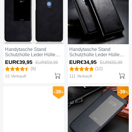
Handytasche Stand
Handytasche Stand
Schutzhülle Leder Hülle
Schutzhülle Leder Hülle
T10 für Huawei Mate 20
T01 für Huawei Mate 20
EUR€39,
95
EUR€34,
95
EUR€59,
99
EUR€55,
99
Schwarz
Schwarz
(6)
(12)
15 Verkauft
111 Verkauft
-38
-39
%
%