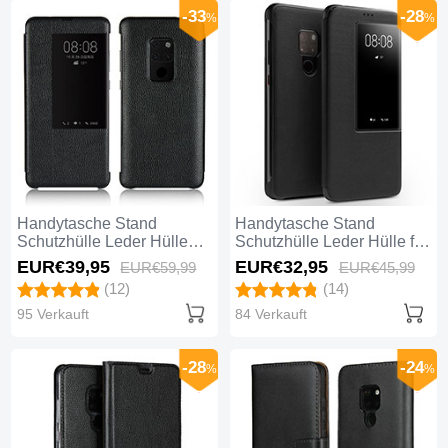
-33
-28
%
%
Handytasche Stand
Handytasche Stand
Schutzhülle Leder Hülle
Schutzhülle Leder Hülle für
L03 für Huawei Mate 20
Huawei Mate 20 Schwarz
EUR€39,
95
EUR€32,
95
EUR€59,
99
EUR€45,
99
Schwarz
(12)
(14)
95 Verkauft
84 Verkauft
-28
-24
%
%