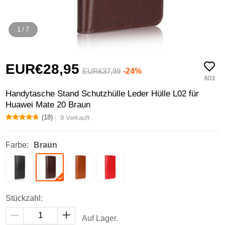
1
/
7
EUR€28,
95
-24%
EUR€37,
99
603
Handytasche Stand Schutzhülle Leder Hülle L02 für
Huawei Mate 20 Braun
(18)
9 Verkauft
Farbe:
Braun
Stückzahl:
Auf Lager.