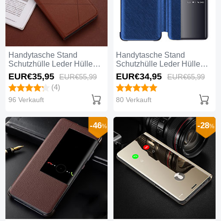
Handytasche Stand
Handytasche Stand
Schutzhülle Leder Hülle
Schutzhülle Leder Hülle
T09 für Huawei Mate 20
T07 für Huawei Mate 20
EUR€35,
95
EUR€34,
95
EUR€55,
99
EUR€65,
99
Braun
Blau
(4)
96 Verkauft
80 Verkauft
-46
-28
%
%