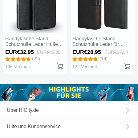
Handytasche Stand
Handytasche Stand
Schutzhülle Leder Hülle
Schutzhülle Leder für
L01 für Huawei Mate 20
Huawei Mate 20 Schwarz
EUR€32,
95
EUR€28,
95
EUR€45,
99
EUR€37,
99
Schwarz
(22)
(19)
136 Verkauft
122 Verkauft
Über HiCity.de
Hilfe und Kundenservice