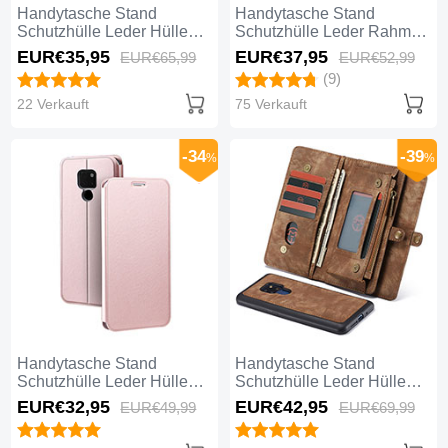
Handytasche Stand
Handytasche Stand
Schutzhülle Leder Hülle
Schutzhülle Leder Rahmen
T04 für Huawei Mate 20
Spiegel Tasche M02 für
EUR€35,
95
EUR€37,
95
EUR€65,
99
EUR€52,
99
Braun
Huawei Mate 20 Gold
(9)
22 Verkauft
75 Verkauft
-34
-39
%
%
Handytasche Stand
Handytasche Stand
Schutzhülle Leder Hülle
Schutzhülle Leder Hülle
T08 für Huawei Mate 20
T03 für Huawei Mate 20
EUR€32,
95
EUR€42,
95
EUR€49,
99
EUR€69,
99
Rosegold
Braun