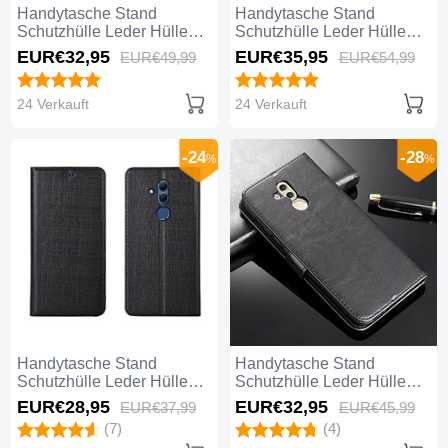
Handytasche Stand
Handytasche Stand
Schutzhülle Leder Hülle
Schutzhülle Leder Hülle
T05 für Huawei Mate 20
T03 für Huawei Mate 20
EUR€32,
95
EUR€35,
95
EUR€49,
99
EUR€54,
99
Lite Rosegold
Lite Schwarz
24 Verkauft
24 Verkauft
-24
-28
%
%
Handytasche Stand
Handytasche Stand
Schutzhülle Leder Hülle
Schutzhülle Leder Hülle
T02 für Huawei Mate 20
T01 für Huawei Mate 20
EUR€28,
95
EUR€32,
95
EUR€37,
99
EUR€45,
99
Lite Schwarz
Lite Schwarz
(7)
(4)