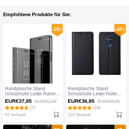
Empfohlene Produkte für Sie:
-28
-47
%
%
Handytasche Stand
Handytasche Stand
Schutzhülle Leder Rahmen
Schutzhülle Leder Hülle
Spiegel Tasche M01 für
T08 für Huawei Mate 20
EUR€37,
95
EUR€36,
95
EUR€52,
99
EUR€69,
99
Huawei Mate 20 Lite
Lite Schwarz
(7)
(10)
Schwarz
53 Verkauft
129 Verkauft