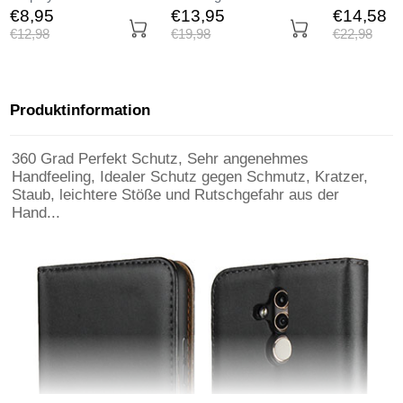
Panzerfolie Skins zum
Displayschutzfolie
Tasche Matt
€8,
95
€13,
95
€14,
58
Aufkleben Gehärtetes
Panzerfolie Skins zum
Huawei Mate
€12,
98
€19,
98
€22,
98
Glas Glasfolie für
Aufkleben Gehärtetes
Schwarz
Huawei Mate 20 Lite
Glas Glasfolie für
Klar
Huawei Mate 20 Lite
Schwarz
Produktinformation
360 Grad Perfekt Schutz, Sehr angenehmes
Handfeeling, Idealer Schutz gegen Schmutz, Kratzer,
Staub, leichtere Stöße und Rutschgefahr aus der
Hand...