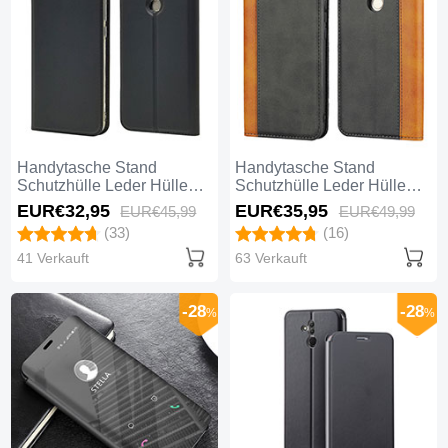
Handytasche Stand
Handytasche Stand
Schutzhülle Leder Hülle
Schutzhülle Leder Hülle
L07 für Huawei Mate 20
L04 für Huawei Mate 20
EUR€32,
95
EUR€35,
95
EUR€45,
99
EUR€49,
99
Lite Schwarz
Lite Schwarz
(33)
(16)
41 Verkauft
63 Verkauft
-28
-28
%
%