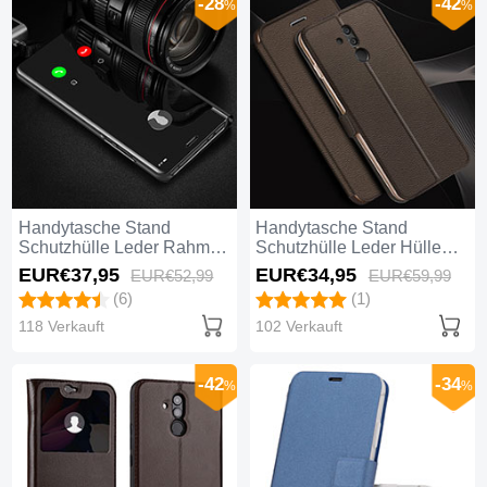
-28
-42
%
%
Handytasche Stand
Handytasche Stand
Schutzhülle Leder Rahmen
Schutzhülle Leder Hülle
Spiegel Tasche M02 für
T07 für Huawei Mate 20
EUR€37,
95
EUR€34,
95
EUR€52,
99
EUR€59,
99
Huawei Mate 20 Lite
Lite Braun
(6)
(1)
Schwarz
118 Verkauft
102 Verkauft
-42
-34
%
%