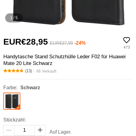
1
/
5
EUR€28,
95
-24%
EUR€37,
99
473
Handytasche Stand Schutzhülle Leder F02 für Huawei
Mate 20 Lite Schwarz
(13)
66 Verkauft
Farbe:
Schwarz
Stückzahl:
Auf Lager.