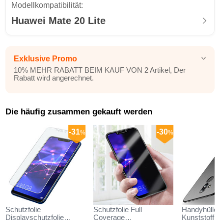
Modellkompatibilität:
Huawei Mate 20 Lite
Exklusive Promo
10% MEHR RABATT BEIM KAUF VON 2 Artikel, Der
Rabatt wird angerechnet.
Die häufig zusammen gekauft werden
-31
-30
%
%
Schutzfolie
Schutzfolie Full
Handyhülle 
Displayschutzfolie
Coverage
Kunststoff 