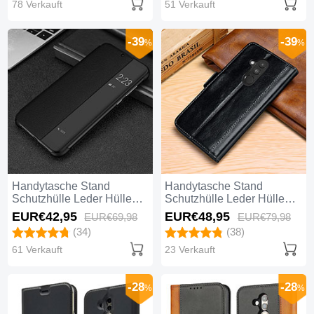
78 Verkauft
51 Verkauft
-39
-39
%
%
Handytasche Stand
Handytasche Stand
Schutzhülle Leder Hülle
Schutzhülle Leder Hülle
P01 für Huawei Mate 20
P02 für Huawei Mate 20
EUR€42,
95
EUR€48,
95
EUR€69,
98
EUR€79,
98
Lite Schwarz
Lite Schwarz
(34)
(38)
61 Verkauft
23 Verkauft
-28
-28
%
%