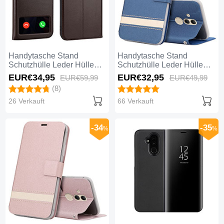
Handytasche Stand
Handytasche Stand
Schutzhülle Leder Hülle
Schutzhülle Leder Hülle
T06 für Huawei Mate 20
T05 für Huawei Mate 20
EUR€34,
95
EUR€32,
95
EUR€59,
99
EUR€49,
99
Lite Braun
Lite Blau
(8)
26 Verkauft
66 Verkauft
-34
-35
%
%