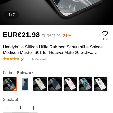
1
/
7
EUR€21,
98
-21%
EUR€27,
98
154
Handyhülle Silikon Hülle Rahmen Schutzhülle Spiegel
Modisch Muster S01 für Huawei Mate 20 Schwarz
(23)
36 Verkauft
Farbe:
Schwarz
Stückzahl: