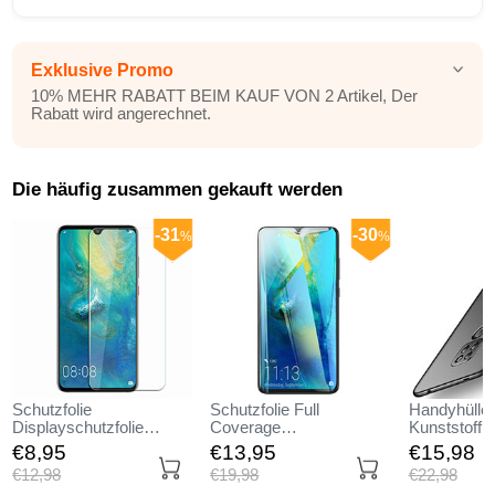
Exklusive Promo
10% MEHR RABATT BEIM KAUF VON 2 Artikel, Der
Rabatt wird angerechnet.
Die häufig zusammen gekauft werden
-31
-30
%
%
Schutzfolie
Schutzfolie Full
Handyhülle 
Displayschutzfolie
Coverage
Kunststoff 
Panzerfolie Skins zum
Displayschutzfolie
Tasche Matt
€8,
95
€13,
95
€15,
98
Aufkleben Gehärtetes
Panzerfolie Skins zum
Huawei Mat
€12,
98
€19,
98
€22,
98
Glas Glasfolie für
Aufkleben Gehärtetes
Schwarz