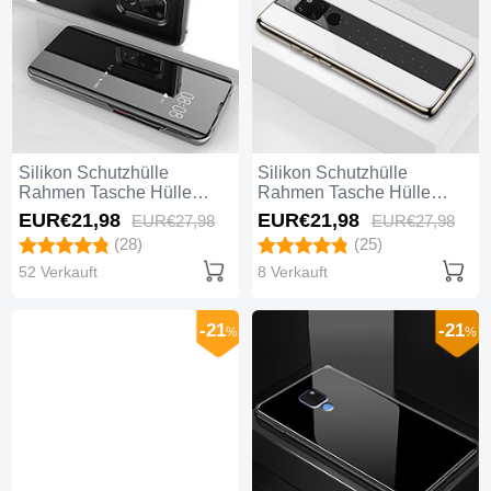
Silikon Schutzhülle
Silikon Schutzhülle
Rahmen Tasche Hülle
Rahmen Tasche Hülle
Durchsichtig Transparent
Durchsichtig Transparent
EUR€21,
98
EUR€21,
98
EUR€27,
98
EUR€27,
98
Spiegel für Huawei Mate
Spiegel Q04 für Huawei
(28)
(25)
20 Schwarz
Mate 20 Weiß
52 Verkauft
8 Verkauft
-21
-21
%
%