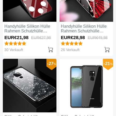
Handyhülle Silikon Hülle
Handyhülle Silikon Hülle
Rahmen Schutzhülle
Rahmen Schutzhülle
Spiegel Modisch Muster
Spiegel Motiv Kleid
EUR€21,
98
EUR€28,
98
EUR€27,
98
EUR€49,
98
K01 für Huawei Mate 20
Mädchen K01 für Huawei
Rot
Mate 20 Schwarz
30 Verkauft
26 Verkauft
-27
-21
%
%