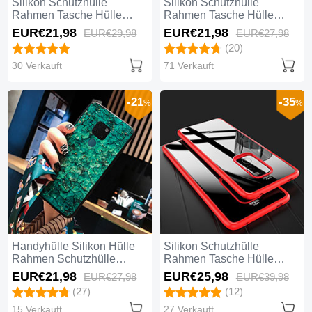
Silikon Schutzhülle
Silikon Schutzhülle
Rahmen Tasche Hülle
Rahmen Tasche Hülle
Spiegel T01 für Huawei
Spiegel M05 für Huawei
EUR€21,
98
EUR€21,
98
EUR€29,
98
EUR€27,
98
Mate 20 Schwarz
Mate 20 Schwarz
(20)
30 Verkauft
71 Verkauft
-21
-35
%
%
Handyhülle Silikon Hülle
Silikon Schutzhülle
Rahmen Schutzhülle
Rahmen Tasche Hülle
Spiegel Modisch Muster für
Durchsichtig Transparent
EUR€21,
98
EUR€25,
98
EUR€27,
98
EUR€39,
98
Huawei Mate 20 Grün
Spiegel M02 für Huawei
(27)
(12)
Mate 20 Rot
15 Verkauft
27 Verkauft