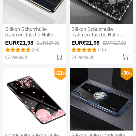
Silikon Schutzhülle
Silikon Schutzhülle
Rahmen Tasche Hülle
Rahmen Tasche Hülle
Spiegel M03 für Huawei
Spiegel M01 für Huawei
EUR€21,
98
EUR€21,
98
EUR€27,
98
EUR€27,
98
Nova 3e Schwarz
Nova 3e Schwarz
(26)
(15)
85 Verkauft
94 Verkauft
-21
-30
%
%
Handyhülle Silikon Hülle
Silikon Hülle Handyhülle