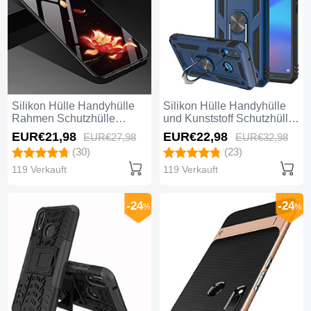
Silikon Hülle Handyhülle
Silikon Hülle Handyhülle
Rahmen Schutzhülle
und Kunststoff Schutzhülle
Spiegel Blumen für Huawei
Tasche mit Magnetisch
EUR€21,
98
EUR€22,
98
EUR€27,
98
EUR€32,
98
Nova 3e Orange
Ständer für Huawei Nova
(30)
(23)
3e Blau
119 Verkauft
119 Verkauft
-24
-24
%
%