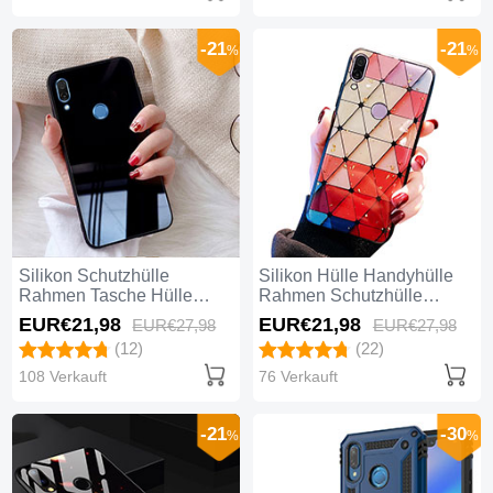
-21
-21
%
%
Silikon Schutzhülle
Silikon Hülle Handyhülle
Rahmen Tasche Hülle
Rahmen Schutzhülle
Spiegel M02 für Huawei
Spiegel Modisch Muster für
EUR€21,
98
EUR€21,
98
EUR€27,
98
EUR€27,
98
Nova 3e Schwarz
Huawei Nova 3e Bunt
(12)
(22)
108 Verkauft
76 Verkauft
-21
-30
%
%