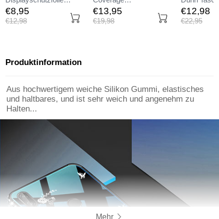
Displayschutzfolie
Coverage
Dünn Tasch
Panzerfolie Skins zum
Displayschutzfolie
Durchsichti
€8,
95
€13,
95
€12,
98
Aufkleben Gehärtetes
Panzerfolie Skins zum
Transparent
€12,
98
€19,
98
€22,
95
Glas Glasfolie T02 für
Aufkleben Gehärtetes
Huawei Nov
Huawei Nova 3e Klar
Glas Glasfolie F02 für
Huawei Nova 3e
Schwarz
Produktinformation
Aus hochwertigem weiche Silikon Gummi, elastisches
und haltbares, und ist sehr weich und angenehm zu
Halten...
Mehr