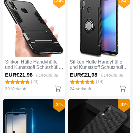
-24
-24
%
%
Silikon Hülle Handyhülle
Silikon Hülle Handyhülle
und Kunststoff Schutzhülle
und Kunststoff Schutzhülle
mit Ständer R01 für Huawei
mit Fingerring Ständer für
EUR€21,
98
EUR€21,
98
EUR€28,
98
EUR€28,
98
Nova 3e Schwarz
Huawei Nova 3e Schwarz
(23)
(14)
39 Verkauft
24 Verkauft
-31
-32
%
%