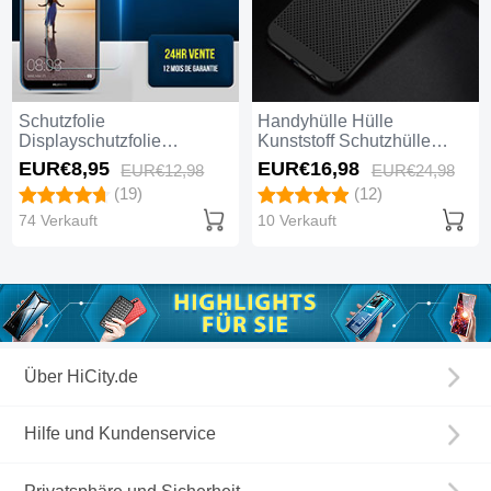
Schutzfolie
Handyhülle Hülle
Displayschutzfolie
Kunststoff Schutzhülle
Panzerfolie Skins zum
Punkte Loch Tasche für
EUR€8,
95
EUR€16,
98
EUR€12,
98
EUR€24,
98
Aufkleben Gehärtetes Glas
Huawei Nova 3e Schwarz
(19)
(12)
Glasfolie für Huawei Nova
3e Klar
74 Verkauft
10 Verkauft
Über HiCity.de
Hilfe und Kundenservice