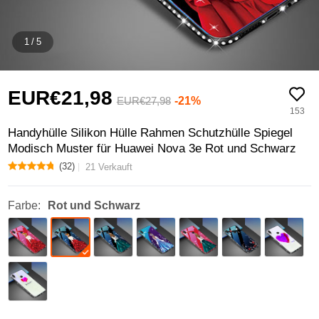
1
/
5
EUR€21,
98
-21%
EUR€27,
98
153
Handyhülle Silikon Hülle Rahmen Schutzhülle Spiegel
Modisch Muster für Huawei Nova 3e Rot und Schwarz
(32)
21 Verkauft
Farbe:
Rot und Schwarz