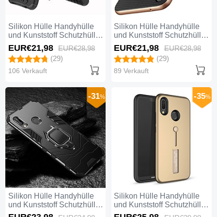
Silikon Hülle Handyhülle
Silikon Hülle Handyhülle
und Kunststoff Schutzhülle
und Kunststoff Schutzhülle
Tasche mit Ständer A04 für
mit Ständer W01 für
EUR€21,
98
EUR€21,
98
EUR€28,
98
EUR€28,
98
Huawei Nova 3e Schwarz
Huawei Nova 3e Gold und
(29)
(29)
Schwarz
106 Verkauft
89 Verkauft
-31
-35
%
%
Silikon Hülle Handyhülle
Silikon Hülle Handyhülle
und Kunststoff Schutzhülle
und Kunststoff Schutzhülle
Tasche mit Ständer A03 für
Tasche mit Ständer A01 für