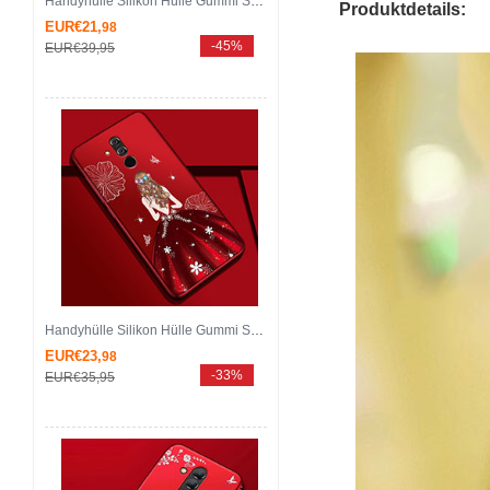
Handyhülle Silikon Hülle Gummi Schutzhülle Blumen H04 für Huawei Mate 20 Lite Blau
Produktdetails:
EUR€21,
98
-45%
EUR€39,
95
Handyhülle Silikon Hülle Gummi Schutzhülle Motiv Kleid Mädchen H03 für Huawei Mate 20 Lite Fuchsie
EUR€23,
98
-33%
EUR€35,
95