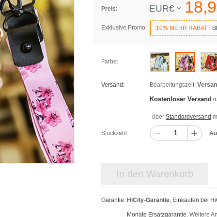
18,
9
EUR€
Preis:
Exklusive Promo:
10% MEHR RABATT
BE
Farbe:
Versan
Versand:
Bearbeitungszeit:
Kostenloser Versand
n
über
Standardversand
mi
Stückzahl:
Au
In den Warenkorb
Garantie:
HiCity-Garantie
, Einkaufen bei H
Monate Ersatzgarantie.
Weitere A