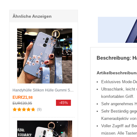
Ähnliche Anzeigen
H
Beschreibung:
Artikelbeschreibun
Exklusives Mode-Des
Ultra­schlank, leich
Handyhülle Silikon Hülle Gummi Schutzhülle Blumen H08 für Huawei Mate 20 Lite Hellblau
komfortablen Griff.
EUR€21,
98
-45%
EUR€39,
95
Sehr angenehmes Han
(9)
Sehr Beständig geg
Kameraobjektiv von 
Voller Zugriff auf 
müssen. Alle Tasten