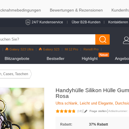
cknahmebedingungen
Bewertungen & Rezensionen
Kundenfr
24/7 Kundenservice
Über B2B-Kunden
Kontaktieren
Galaxy S23 Ultra
Galaxy S23
Mi 12 Pro
Reno8 Pro
alaxy S22
Galaxy S22 Ultra
iPhone 12 Pro Max
Mi 11
Blitzangebote
Bestseller
Highlight
Angebot
n, Cases, Taschen
Handyhülle Silikon Hülle Gum
Rosa
Ultra schlank, Leicht und Elegante, Durchs
(18)
Frage stellen
Artikelnummer:
Rabatt:
37% Rabatt