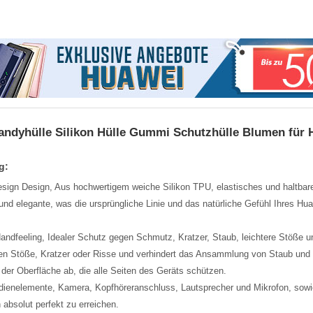
andyhülle Silikon Hülle Gummi Schutzhülle Blumen für 
g:
ign Design, Aus hochwertigem weiche Silikon TPU, elastisches und haltbare
t und elegante, was die ursprüngliche Linie und das natürliche Gefühl Ihres Hua
dfeeling, Idealer Schutz gegen Schmutz, Kratzer, Staub, leichtere Stöße u
en Stöße, Kratzer oder Risse und verhindert das Ansammlung von Staub und
der Oberfläche ab, die alle Seiten des Geräts schützen.
Bedienelemente, Kamera, Kopfhöreranschluss, Lautsprecher und Mikrofon, so
 absolut perfekt zu erreichen.