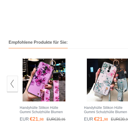
Empfohlene Produkte für Sie:
Handyhülle Silikon Hülle
Handyhülle Silikon Hülle
Gummi Schutzhülle Blumen
Gummi Schutzhülle Blumen
H08 für Huawei Mate 20 Lite
H06 für Huawei Mate 20 Lit
€21,
€21,
EUR
EUR
EUR€39,
EUR€39,
98
95
98
9
Pink
Cyan