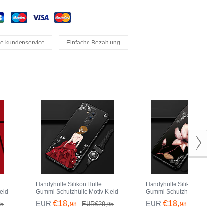
le kundenservice
Einfache Bezahlung
Handyhülle Silikon Hülle
Handyhülle Silikon Hülle
eid
Gummi Schutzhülle Motiv Kleid
Gummi Schutzhülle Blume
ate
Mädchen H01 für Huawei Mate
H02 für Huawei Mate 20 Lit
€18,
€18,
EUR
EUR
EUR€29,
EUR€29,
95
98
95
98
20 Lite Rot und Schwarz
Schwarz