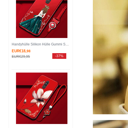
Handyhülle Silikon Hülle Gummi Schutzhülle Motiv Kleid Mädchen H01 für Huawei Mate 20 Lite Plusfarbig
EUR€18,
98
-37%
EUR€29,
95