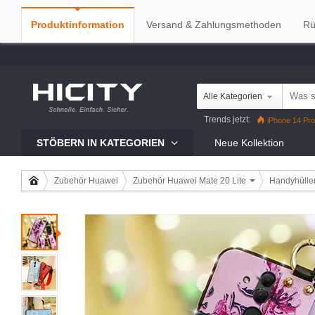
Produktinformation
Versand & Zahlungsmethoden
Rü
Alle Kategorien
Trends jetzt:
iPhone 14 Pro
iPhone 13 Pro
Reno7 Pro
G
STÖBERN IN KATEGORIEN
Neue Kollektion
Zubehör Huawei
Zubehör Huawei Mate 20 Lite
Handyhülle