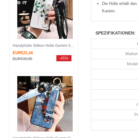
Die Hülle erhält de
Kanten.
SPEZIFIKATIONEN:
Handyhülle Silikon Hülle Gummi Schutzhülle Blumen H06 für Huawei Mate 20 Lite Grün
EUR€21,
98
Marken
-45%
EUR€39,
95
Modell
P