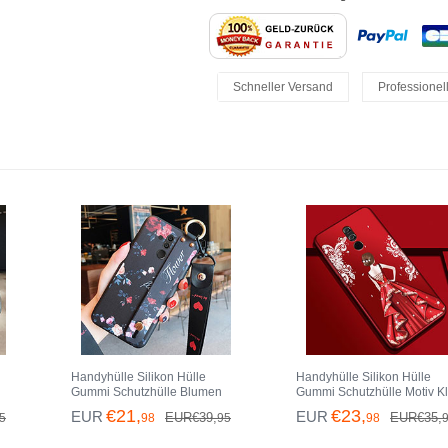
Schneller Versand
Professionel
Einfache Rückgaben
Handyhülle Silikon Hülle
Handyhülle Silikon Hülle
Gummi Schutzhülle Blumen
Gummi Schutzhülle Motiv Kl
e
H04 für Huawei Mate 20 Lite
Mädchen H03 für Huawei M
€21,
€23,
EUR
EUR
EUR€39,
EUR€35,
5
98
95
98
Schwarz
20 Lite Plusfarbig