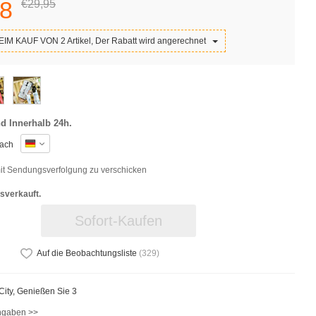
8
€29,
95
IM KAUF VON 2 Artikel, Der Rabatt wird angerechnet
d Innerhalb 24h.
ach
t Sendungsverfolgung zu verschicken
sverkauft.
Sofort-Kaufen
Auf die Beobachtungsliste
(
329
)
iCity, Genießen Sie 3
ngaben >>