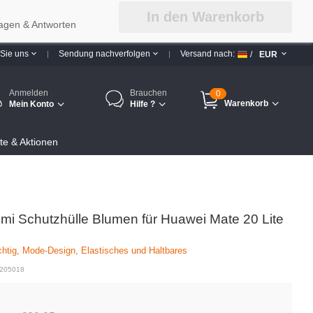
In den Warenkorb
agen & Antworten
 Sie uns
Sendung nachverfolgen
Versand nach:
/
EUR
Anmelden
Brauchen
0
Warenkorb
Mein Konto
Hilfe ?
e & Aktionen
mi Schutzhülle Blumen für Huawei Mate 20 Lite
ichtig, Mode-Design, Elastisches und Haltbares
 205018