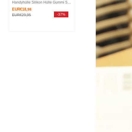
Handyhülle Silikon Hülle Gummi Schutzhülle Blumen H02 für Huawei Mate 20 Lite Rot
EUR€18,
98
-37%
EUR€29,
95